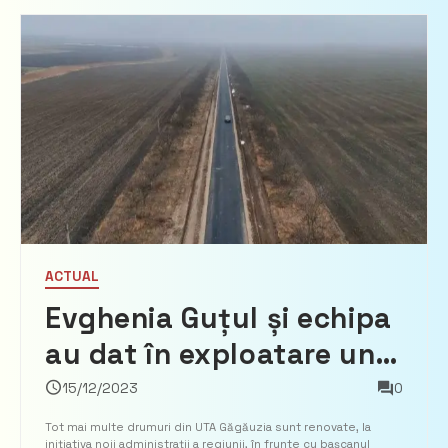
ACTUAL
Evghenia Guțul și echipa
au dat în exploatare un
obiect de amploare. A
15/12/2023
0
fost inaugurat drumul
Tot mai multe drumuri din UTA Găgăuzia sunt renovate, la
inițiativa noii administrații a regiunii, în frunte cu bașcanul