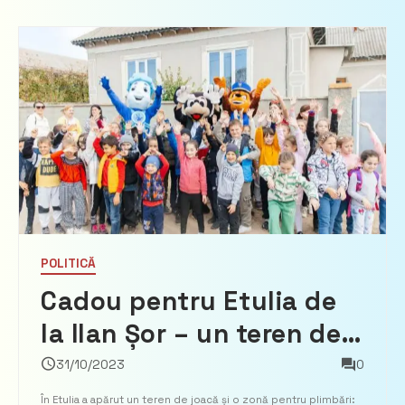
POLITICĂ
Cadou pentru Etulia de
la Ilan Șor – un teren de
joaca pentru copii și o
31/10/2023
0
zonă pentru plimbări
În Etulia a apărut un teren de joacă și o zonă pentru plimbări: