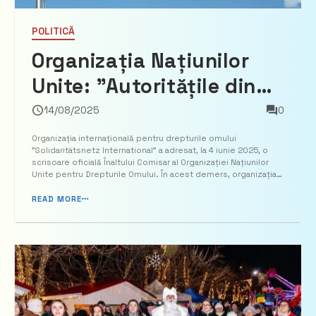
POLITICĂ
Organizația Națiunilor
Unite: ”Autoritățile din
Moldova trebuie să
14/08/2025
0
respecte procedurile
Organizația internațională pentru drepturile omului
”Solidaritätsnetz International” a adresat, la 4 iunie 2025, o
legale în cazul Eugeniei
scrisoare oficială Înaltului Comisar al Organizației Națiunilor
Unite pentru Drepturile Omului. În acest demers, organizația a
Guțul”
solicitat examinarea și monitorizarea atentă a situației juridice
în privința bașcanului Găgăuziei, Eug...
READ MORE