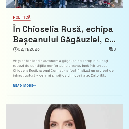
POLITICĂ
În Chioselia Rusă, echipa
Bașcanului Găgăuziei, cu
sprijinul lui Ilan Șor, a
02/11/2023
0
finalizat un proiect de
Viața sătenilor din autonomia găgăuză se apropie cu pași
repezi de condițiile confortabile urbane. Încă într-un sat –
infrastructură de
Chioselia Rusă, raionul Comrat – a fost finalizat un proiect de
infrastructură – cel mai ambițios din localitate. Datorită
amploare: una dintre
eforturilor echipei Bașcanului, Evghenia Guțul, și cu sprijinul
echipei lui Ilan Șor, ...
READ MORE
străzile centrale a fost
asfaltată