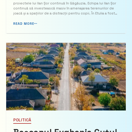
proiectele lui Ilan Șor continuă în Găgăuzia. Echipa lui Ilan Șor
continuă să investească masiv în amenajarea terenurilor de
joacă și a spațiilor de a distracții pentru copii. În Etulia a fost
amenajat un teren de joacă modern pentru copii, fiind
reabilitat […]...
READ MORE
POLITICĂ