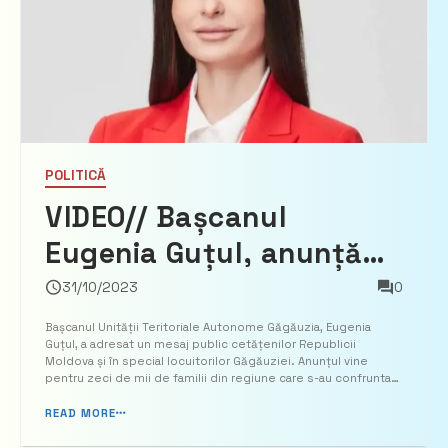
POLITICĂ
VIDEO// Bașcanul
Eugenia Guțul, anunță
tarife speciale la gazul
31/10/2023
0
natural pentru locuitorii
Bașcanul Unității Teritoriale Autonome Găgăuzia, Eugenia
Guțul, a adresat un mesaj public cetățenilor Republicii
UTA Găgăuzia
Moldova și în special locuitorilor Găgăuziei. Anunțul vine
pentru zeci de mii de familii din regiune care s-au confruntat
cu tarifele exorbitante pentru resursele energetice. În
discursul său, Guțul a menționat că, după eforturi int...
READ MORE