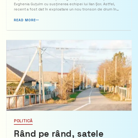
către satul Cotovscoe,
Evghenia Guțulm cu susținerea echipei lui Ilan Șor. Astfel,
recent a fost dat în exploatare un nou tronson de drum în
care a costat peste 9
satul Cotovscoe, cu o suprafață de 2 kilometri. Bașcanul
autonomiei, Evghenia Guțul menționează că ...
READ MORE
milioane de lei
POLITICĂ
Rând pe rând, satele