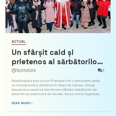
ACTUAL
Un sfârșit cald și
prietenos al sărbătorilor
de iarnă în orașul de
12/01/2024
0
Crăciun al bașcanului –
Sărbătoarea a avut loc pe 11 ianuarie într-o atmosferă caldă,
cu muzică bună și distracție în Orașul de Crăciun. Echipa
artiștii găgăuzi și
bașcanului a reușit să transforme sfârșitul sărbătorilor de
iarnă într-un eveniment de neuitat. De pe scenă, Evghenia
moldoveni au susținut
Guțul s-a adresat locuitorilor din Găgăuzia cu urări de bine și
mesaje promițătoare pentru 2024. De asemene...
READ MORE
un concert uimitor