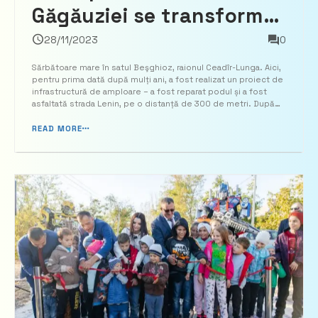
Găgăuziei se transformă.
Echipa bașcanului
28/11/2023
0
Evghenia Guțul, cu
Sărbătoare mare în satul Beşghioz, raionul Ceadîr-Lunga. Aici,
pentru prima dată după mulți ani, a fost realizat un proiect de
sprijinul lui Ilan Șor, a
infrastructură de amploare – a fost reparat podul și a fost
asfaltată strada Lenin, pe o distanță de 300 de metri. După
reparat podul și i-a dat o
cum a remarcat bașcanul Găgăuziei, Eugenia Guțul, aceste
obiecte sunt doar începutul transfo...
READ MORE
viață nouă străzii
centrale din Beşghioz