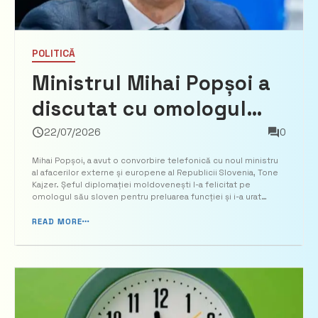
POLITICĂ
Ministrul Mihai Popșoi a
discutat cu omologul
său sloven, Tone Kajzer
22/07/2026
0
Mihai Popșoi, a avut o convorbire telefonică cu noul ministru
al afacerilor externe și europene al Republicii Slovenia, Tone
Kajzer. Șeful diplomației moldovenești l-a felicitat pe
omologul său sloven pentru preluarea funcției și i-a urat
succes în exercitarea mandatului. Cei doi miniștri au apreciat
dialogul dintre Republica Moldova și R...
READ MORE