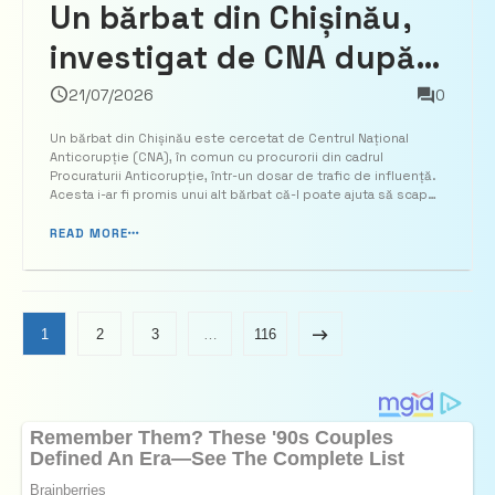
Un bărbat din Chișinău,
investigat de CNA după
ce ar fi promis unui șofer
21/07/2026
0
să-l scape de dosar în
Un bărbat din Chișinău este cercetat de Centrul Național
Anticorupție (CNA), în comun cu procurorii din cadrul
schimbul unor mijloace
Procuraturii Anticorupție, într-un dosar de trafic de influență.
Acesta i-ar fi promis unui alt bărbat că-l poate ajuta să scape
bănești
de un dosar penal pornit pentru conducerea vehiculului în
stare de ebrietate, în schimbul unor mijloace b...
READ MORE
1
2
3
…
116