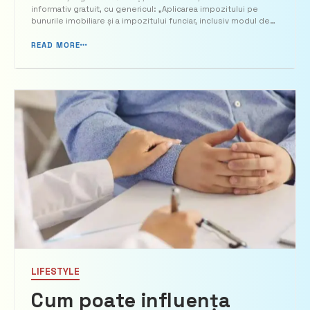
bunurile imobiliare
informativ gratuit, cu genericul: „Aplicarea impozitului pe
bunurile imobiliare și a impozitului funciar, inclusiv modul de
completare și prezentare a Calculului impozitului pe bunurile
imobiliare, Forma BIJ 17”. În cadrul ...
READ MORE
LIFESTYLE
Cum poate influența