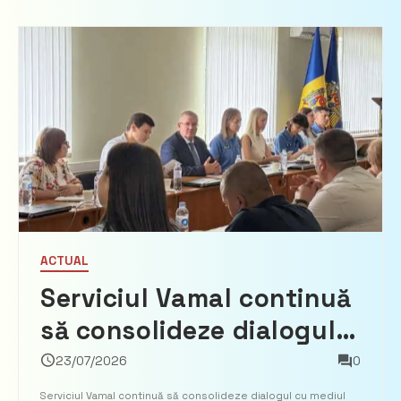
ACTUAL
Serviciul Vamal continuă
să consolideze dialogul
cu mediul de afaceri
23/07/2026
0
Serviciul Vamal continuă să consolideze dialogul cu mediul