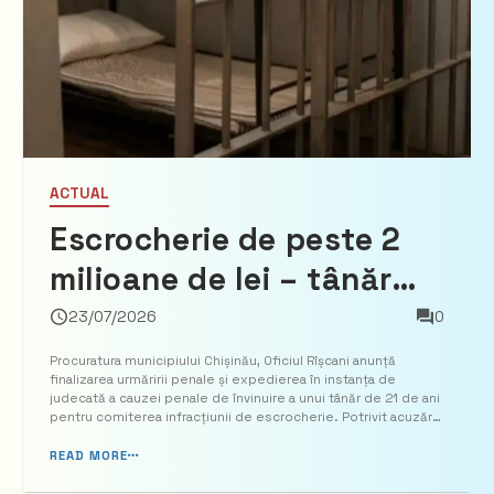
ACTUAL
Escrocherie de peste 2
milioane de lei – tânăr
din capitală riscă până la
23/07/2026
0
15 ani de închisoare
Procuratura municipiului Chișinău, Oficiul Rîșcani anunță
finalizarea urmăririi penale și expedierea în instanța de
judecată a cauzei penale de învinuire a unui tânăr de 21 de ani
pentru comiterea infracțiunii de escrocherie. Potrivit acuzării,
în perioada 6 – 8 mai 2026, învinuitul, împreună cu alți membri
neidentificați ai unui grup cr...
READ MORE