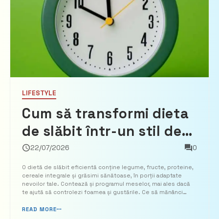
LIFESTYLE
Cum să transformi dieta
de slăbit într-un stil de
viață sănătos – Ce, cât și
22/07/2026
0
când să mănânci
O dietă de slăbit eficientă conține legume, fructe, proteine,
cereale integrale și grăsimi sănătoase, în porții adaptate
nevoilor tale. Contează și programul meselor, mai ales dacă
te ajută să controlezi foamea și gustările. Ce să mănânci
pentru slăbire și o greutate sănătoasă Nu există un singur
meniu potrivit tuturor. O dietă de slăbit trebu...
READ MORE