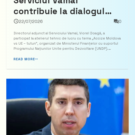
Serviciul Vamal
contribuie la dialogul
privind armonizarea
22/07/2026
0
sistemului de accize cu
Directorul adjunct al Serviciului Vamal, Viorel Doagă, a
participat la atelierul tehnic de lucru cu tema „Accize Moldova
standardele Uniunii
vs UE – tutun”, organizat de Ministerul Finanțelor cu suportul
Programului Națiunilor Unite pentru Dezvoltare (UNDP).
Europene
Atelierul a reunit conducerea și funcționari ai Serviciului Vamal,
alături de secretara de stat a Minister...
READ MORE