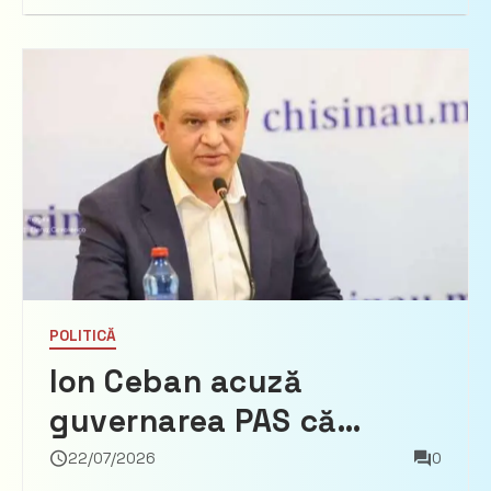
POLITICĂ
Ion Ceban acuză
guvernarea PAS că
induce panică privind
22/07/2026
0