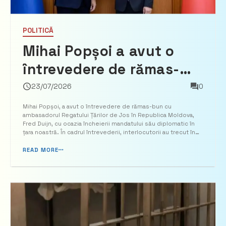
POLITICĂ
Mihai Popșoi a avut o
întrevedere de rămas-
bun cu ambasadorul
23/07/2026
0
Regatului Țărilor de Jos,
Mihai Popșoi, a avut o întrevedere de rămas-bun cu
ambasadorul Regatului Țărilor de Jos în Republica Moldova,
Fred Duijn
Fred Duijn, cu ocazia încheierii mandatului său diplomatic în
țara noastră. În cadrul întrevederii, interlocutorii au trecut în
revistă evoluția relațiilor moldo-neerlandeze și au evidențiat
dialogului bilateral, cooperarea în domeniil...
READ MORE