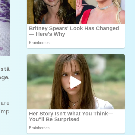
istă
nge,
care
timp