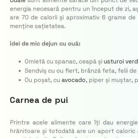
Ouăle
sunt alimente sărace din punct de vede
energia necesară pentru un început de zi, a
are 70 de calorii și aproximativ 6 grame de
menține sațietatea.
Idei de mic dejun cu ouă:
Omletă cu spanac, ceapă și
usturoi ver
Sendviș cu ou fiert, brânză feta, felii de c
Ou poșat, cu
avocado
, piper și muștar, 
Carnea de pui
Printre acele alimente care îți dau energ
hrănitoare și totodată are un aport caloric 