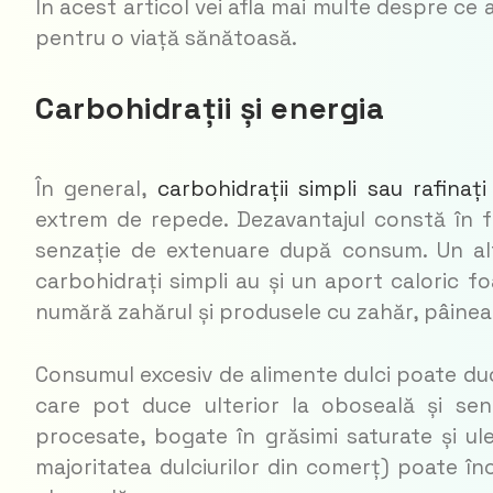
În acest articol vei afla mai multe despre ce
pentru o viață sănătoasă.
Carbohidrații și energia
În general,
carbohidrații simpli sau rafinați
extrem de repede. Dezavantajul constă în fa
senzație de extenuare după consum. Un alt
carbohidrați simpli au și un aport caloric fo
numără zahărul și produsele cu zahăr, pâinea 
Consumul excesiv de alimente dulci poate duc
care pot duce ulterior la oboseală și se
procesate, bogate în grăsimi saturate și ule
majoritatea dulciurilor din comerț) poate în