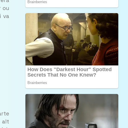
feră
r ou
i va
arte
 alt