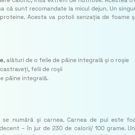
re caloric, însă extrem de nutritive. Acestea o
șa că sunt recomandate la micul dejun. Un singu
 proteine. Acesta va potoli senzația de foame ș
de
, alături de o felie de pâine integrală și o roșie
astraveți, felii de roșii
pe pâine integrală.
ie se numără și carnea. Carnea de pui este fo
decent – în jur de 230 de calorii/ 100 grame. Un