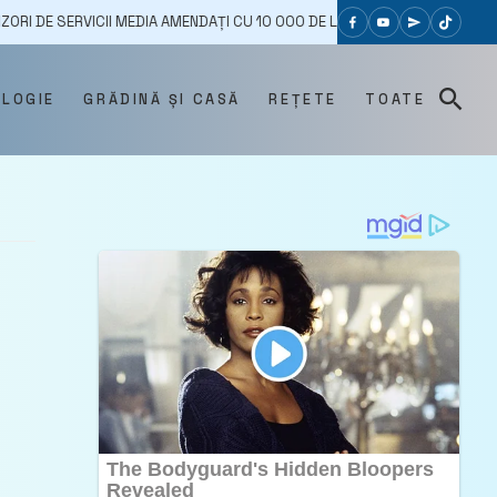
ICII MEDIA AMENDAȚI CU 10 000 DE LEI PENTRU CĂ ȘI-AU SCHIMBAT ASOC
OLOGIE
GRĂDINĂ ȘI CASĂ
REȚETE
TOATE