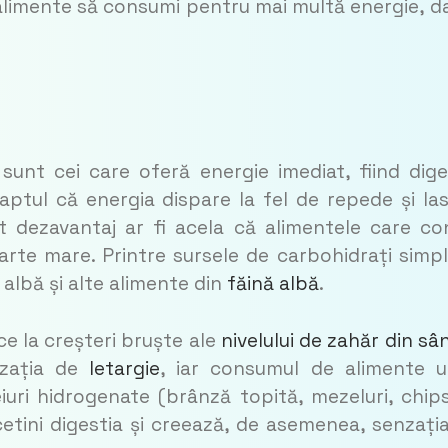
 alimente să consumi pentru mai multă energie, da
sunt cei care oferă energie imediat, fiind dige
ptul că energia dispare la fel de repede și la
 dezavantaj ar fi acela că alimentele care co
arte mare. Printre sursele de carbohidrați simpl
albă și alte alimente din
făină albă
.
e la creșteri bruște ale
nivelului de zahăr din sâ
nzația de
letargie
, iar consumul de alimente u
iuri hidrogenate (brânză topită, mezeluri, chips
cetini digestia și creează, de asemenea, senzați