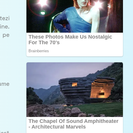
tezi
ine.
e pe
gume