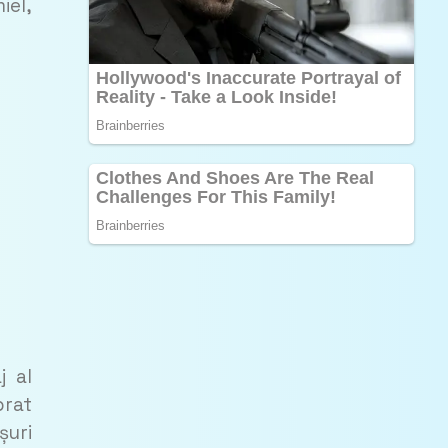
iel,
j al
brat
șuri