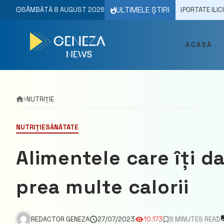
Skip
ULTIMELE ȘTIRI
/07/2026
SÂMBĂTĂ 8 AUGUST 2026
BUNURI DE PESTE 170 MII LEI, TRANSPORTATE ILICIT, DEPISTATE
to
content
ACASĂ
NUTRIȚIE
NUTRIȚIE
SĂNĂTATE
Alimentele care îți d
prea multe calorii
REDACTOR GENEZA
27/07/2023
10.173
8 MINUTES READ