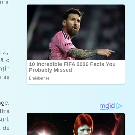
r și
rați
să o
nțin
i se
nge
,
ltra
uri,
a de