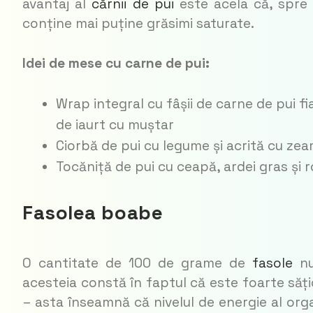
avantaj al
cărnii de pui
este acela că, spre 
conține mai puține grăsimi saturate.
Idei de mese cu carne de pui:
Wrap integral cu fâșii de carne de pui fi
de iaurt cu muștar
Ciorbă de pui cu legume și acrită cu ze
Tocăniță de pui cu ceapă, ardei gras și ro
Fasolea boabe
O cantitate de 100 de grame de
fasole
nu
acesteia constă în faptul că este foarte săți
– asta înseamnă că nivelul de energie al orga