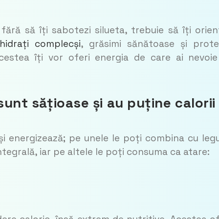
ră să îți sabotezi silueta, trebuie să îți orien
hidrați complecși
, grăsimi sănătoase și prote
cestea îți vor oferi energia de care ai nevoi
sunt sățioase și au puține calorii
e și energizează; pe unele le poți combina cu le
ntegrală, iar pe altele le poți consuma ca atare: