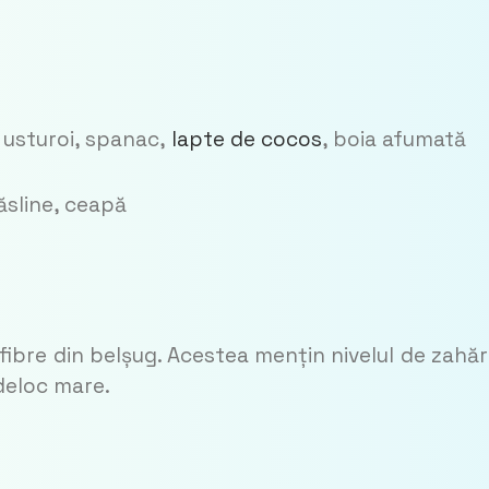
 usturoi, spanac,
lapte de cocos
, boia afumată
ăsline, ceapă
 fibre din belșug. Acestea mențin nivelul de zahăr
 deloc mare.