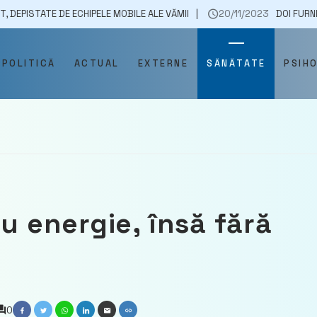
 DE ECHIPELE MOBILE ALE VĂMII
20/11/2023
DOI FURNIZORI DE SERV
POLITICĂ
ACTUAL
EXTERNE
SĂNĂTATE
PSIH
au energie, însă fără
0