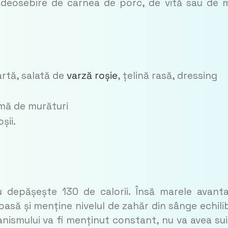
deosebire de carnea de porc, de vită sau de m
artă, salată de
varză roșie
, țelină rasă, dressing
amă de murături
șii.
 depășește 130 de calorii. Însă marele avanta
oasă și menține nivelul de zahăr din sânge echili
nismului va fi menținut constant, nu va avea sui