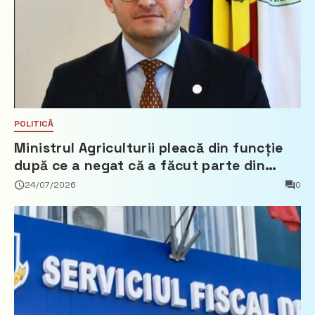
POLITICĂ
Ministrul Agriculturii pleacă din funcție
după ce a negat că a făcut parte din
Partidul Democrat
24/07/2026
0