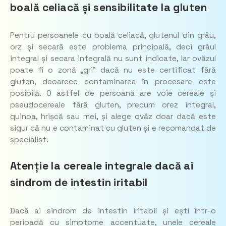
boală celiacă și sensibilitate la gluten
Pentru persoanele cu boală celiacă, glutenul din grâu,
orz și secară este problema principală, deci grâul
integral și secara integrală nu sunt indicate, iar ovăzul
poate fi o zonă „gri” dacă nu este certificat fără
gluten, deoarece contaminarea în procesare este
posibilă. O astfel de persoană are voie cereale și
pseudocereale fără gluten, precum orez integral,
quinoa, hrișcă sau mei, și alege ovăz doar dacă este
sigur că nu e contaminat cu gluten și e recomandat de
specialist.
Atenție la cereale integrale dacă ai
sindrom de intestin iritabil
Dacă ai sindrom de intestin iritabil și ești într-o
perioadă cu simptome accentuate, unele cereale