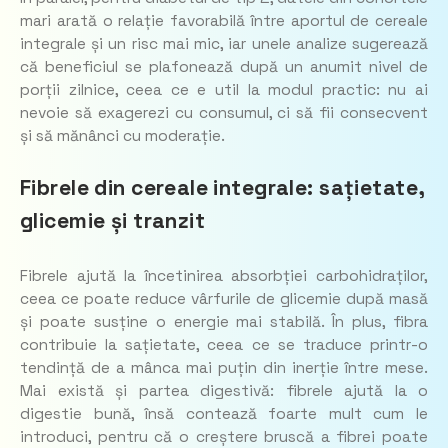
mari arată o relație favorabilă între aportul de cereale
integrale și un risc mai mic, iar unele analize sugerează
că beneficiul se plafonează după un anumit nivel de
porții zilnice, ceea ce e util la modul practic: nu ai
nevoie să exagerezi cu consumul, ci să fii consecvent
și să mănânci cu moderație.
Fibrele din cereale integrale: sațietate,
glicemie și tranzit
Fibrele ajută la încetinirea absorbției carbohidraților,
ceea ce poate reduce vârfurile de glicemie după masă
și poate susține o energie mai stabilă. În plus, fibra
contribuie la sațietate, ceea ce se traduce printr-o
tendință de a mânca mai puțin din inerție între mese.
Mai există și partea digestivă: fibrele ajută la o
digestie bună, însă contează foarte mult cum le
introduci, pentru că o creștere bruscă a fibrei poate