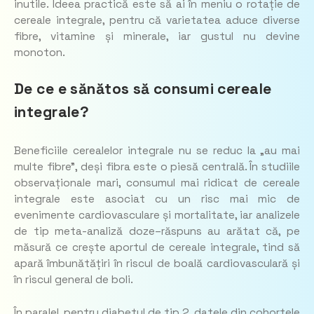
inutile. Ideea practică este să ai în meniu o rotație de
cereale integrale, pentru că varietatea aduce diverse
fibre, vitamine și minerale, iar gustul nu devine
monoton.
De ce e sănătos să consumi cereale
integrale?
Beneficiile cerealelor integrale nu se reduc la „au mai
multe fibre”, deși fibra este o piesă centrală. În studiile
observaționale mari, consumul mai ridicat de cereale
integrale este asociat cu un risc mai mic de
evenimente cardiovasculare și mortalitate, iar analizele
de tip meta-analiză doze–răspuns au arătat că, pe
măsură ce crește aportul de cereale integrale, tind să
apară îmbunătățiri în riscul de boală cardiovasculară și
în riscul general de boli.
În paralel, pentru diabetul de tip 2, datele din cohortele