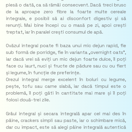
piesă o dată, ca să rămâi consecvent. Dacă treci brusc
de la aproape zero fibre la foarte multe cereale
integrale, e posibil să ai disconfort digestiv și să
renunți. Mai bine începi cu o masă pe zi, apoi crești
treptat, iar în paralel crești consumul de apă.
Ovăzul integral poate fi baza unui mic dejun rapid, fie
sub formă de porridge, fie în varianta „overnight oats”,
iar dacă vrei să eviți un mic dejun foarte dulce, îl poți
face cu iaurt, nuci și fructe de pădure sau cu ou fiert
și legume, în funcție de preferințe.
Orezul integral merge excelent în boluri cu legume,
pește, tofu sau carne slabă, iar dacă timpul este o
problemă, îl poți găti în cantitate mai mare și îl poți
folosi două-trei zile.
Grâul integral și secara integrală apar cel mai des în
pâine, crackers simpli sau paste, iar o schimbare mică,
dar cu impact, este să alegi pâine integrală autentică