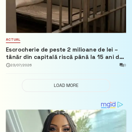
ACTUAL
Escrocherie de peste 2 milioane de lei –
tânăr din capitală riscă până la 15 ani de
închisoare
23/07/2026
0
LOAD MORE