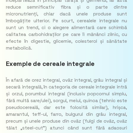
îndepărtează în principal tărâța și germenul, iar asta
reduce semnificativ fibra și o parte dintre
micronutrienți, chiar dacă unele produse sunt
îmbogățite ulterior. Pe scurt, cerealele integrale nu
sunt un trend, ci o alegere alimentară care schimbă
calitatea carbohidraților pe care îi mănânci zilnic, cu
efecte în digestie, glicemie, colesterol și sănătate
metabolică.
Exemple de cereale integrale
În afară de orez integral, ovăz integral, grâu integral și
secară integrală, în categoria de cereale integrale intră
și orzul, porumbul integral (inclusiv popcornul simplu,
fără multă sare/ulei), sorgul, meiul, quinoa (tehnic este
pseudocereală, dar este folosită similar), hrișca,
amarantul, teff-ul, farro, bulgurul din grâu integral,
precum și unele produse din ovăz (fulgi de ovăz, ovăz
tăiat „steel-cut”) atunci când sunt fără adaosuri