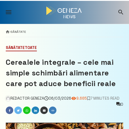
Skip
to
content
SĂNĂTATE
SĂNĂTATE
TOATE
Cerealele integrale – cele mai
simple schimbări alimentare
care pot aduce beneficii reale
REDACTOR GENEZA
06/03/2026
9.685
7 MINUTES READ
0