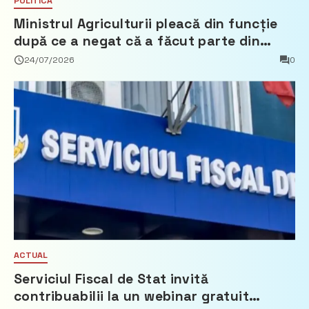
POLITICĂ
Ministrul Agriculturii pleacă din funcție
după ce a negat că a făcut parte din
Partidul Democrat
24/07/2026
0
ACTUAL
Serviciul Fiscal de Stat invită
contribuabilii la un webinar gratuit