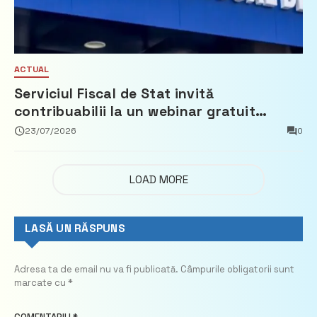
ACTUAL
Serviciul Fiscal de Stat invită
contribuabilii la un webinar gratuit
privind calculul impozitului pe bunurile
23/07/2026
0
imobiliare
LOAD MORE
LASĂ UN RĂSPUNS
Adresa ta de email nu va fi publicată.
Câmpurile obligatorii sunt
marcate cu
*