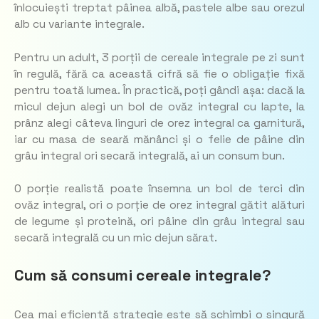
înlocuiești treptat pâinea albă, pastele albe sau orezul
alb cu variante integrale.
Pentru un adult, 3 porții de cereale integrale pe zi sunt
în regulă, fără ca această cifră să fie o obligație fixă
pentru toată lumea. În practică, poți gândi așa: dacă la
micul dejun alegi un bol de ovăz integral cu lapte, la
prânz alegi câteva linguri de orez integral ca garnitură,
iar cu masa de seară mănânci și o felie de pâine din
grâu integral ori secară integrală, ai un consum bun.
O porție realistă poate însemna un bol de terci din
ovăz integral, ori o porție de orez integral gătit alături
de legume și proteină, ori pâine din grâu integral sau
secară integrală cu un mic dejun sărat.
Cum să consumi cereale integrale?
Cea mai eficientă strategie este să schimbi o singură