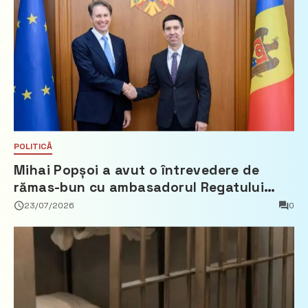
POLITICĂ
Mihai Popșoi a avut o întrevedere de
rămas-bun cu ambasadorul Regatului
Țărilor de Jos, Fred Duijn
23/07/2026
0