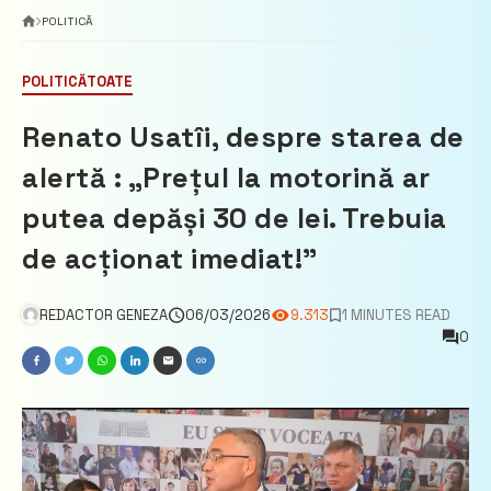
POLITICĂ
POLITICĂ
TOATE
Renato Usatîi, despre starea de
alertă : „Prețul la motorină ar
putea depăși 30 de lei. Trebuia
de acționat imediat!”
REDACTOR GENEZA
06/03/2026
9.313
1 MINUTES READ
0