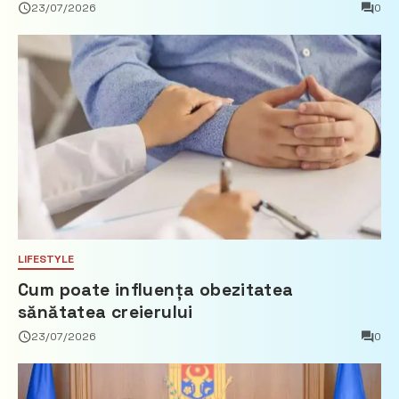
privind calculul impozitului pe bunurile
23/07/2026
0
imobiliare
LIFESTYLE
Cum poate influența obezitatea
sănătatea creierului
23/07/2026
0