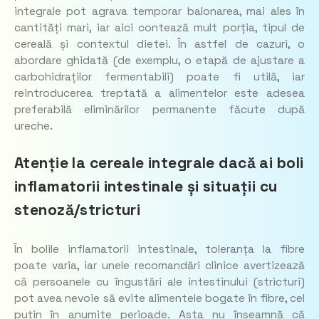
integrale pot agrava temporar balonarea, mai ales în
cantități mari, iar aici contează mult porția, tipul de
cereală și contextul dietei. În astfel de cazuri, o
abordare ghidată (de exemplu, o etapă de ajustare a
carbohidraților fermentabili) poate fi utilă, iar
reintroducerea treptată a alimentelor este adesea
preferabilă eliminărilor permanente făcute după
ureche.
Atenție la cereale integrale dacă ai boli
inflamatorii intestinale și situații cu
stenoză/stricturi
În bolile inflamatorii intestinale, toleranța la fibre
poate varia, iar unele recomandări clinice avertizează
că persoanele cu îngustări ale intestinului (stricturi)
pot avea nevoie să evite alimentele bogate în fibre, cel
puțin în anumite perioade. Asta nu înseamnă că