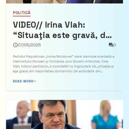
POLITICĂ
VIDEO// Irina Vlah:
“Situaţia este gravă, dar
ţara încă mai poate fi
07/05/2025
0
salvată. Iar pentru
Partidul Republican „Inima Moldovei” cere demisia imediată a
Cabinetului Recean și formarea unui Guvern interimar. Irina
aceasta Guvernul
Vlah, liderul partidului, a constatat cu îngrijorare că „situaţia şi
aşa gravă din majoritatea domeniilor de activitate din
Recean trebuie să plece
Republica Moldova, s-a înrăutăţit şi mai mult în ultimele luni,
transmite alerta.md. Astfel, după ce...
READ MORE
imediat”