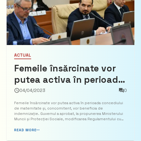
ACTUAL
Femeile însărcinate vor
putea activa în perioada
concediului de
04/04/2023
0
maternitate și,
Femeile însărcinate vor putea activa în perioada concediului
de maternitate și, concomitent, vor beneficia de
concomitent, vor
indemnizație. Guvernul a aprobat, la propunerea Ministerului
Muncii și Protecției Sociale, modificarea Regulamentului cu
beneficia de
privire la condițiile de stabilire, modul de calcul și de plată a
indemnizațiilor pentru incapacitate temporară de...
READ MORE
indemnizație