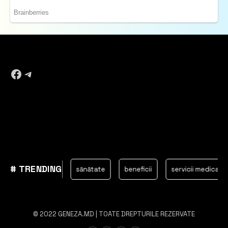
Facebook
Telegram
# TRENDING
Chișinău
sănătate
beneficii
servicii medicale
ma
© 2022 GENEZA.MD | TOATE DREPTURILE REZERVATE