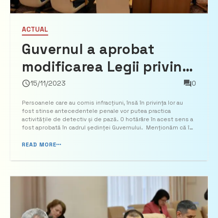
ACTUAL
Guvernul a aprobat
modificarea Legii privind
activitatea particulară
15/11/2023
0
de detectiv și de pază
Persoanele care au comis infracțiuni, însă în privința lor au
fost stinse antecedentele penale vor putea practica
activitățile de detectiv și de pază. O hotărâre în acest sens a
fost aprobată în cadrul ședinței Guvernului. Menționăm că în
prezent este interzisă angajarea în organizațiile de pază
particulară a persoanelor condamnate pentru com...
READ MORE