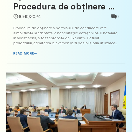
Procedura de obținere a
permisului de conducere
16/10/2024
0
va fi simplificată
Procedura de obținere a permisului de conducere va fi
simplificată și adaptată la necesitățile cetățenilor. O hotărâre,
în acest sens, a fost aprobată de Executiv. Potrivit
proiectului, admiterea la examen va fi posibilă prin utilizarea
sistemului informațional automatizat „Registrul unităților de
instruire a conducătorilor de vehicule și al f...
READ MORE