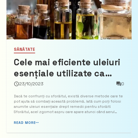
SĂNĂTATE
Cele mai eficiente uleiuri
esențiale utilizate ca
remedii pentru sforăit
23/10/2023
0
Dacă te confrunți cu sforăitul, există diverse metode care te
pot ajuta să combați această problemă. Iată cum poți folosi
anumite uleiuri esențiale drept remedii pentru sforăit!
Sforăitul, acel zgomot aspru care apare atunci când aerul
trece pe lângă țesuturile relaxate din gât, făcându-le să
vibreze în timp ce respiri, este o afecțiune des în...
READ MORE