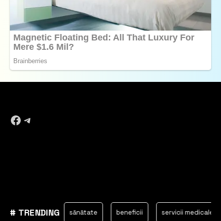
Facebook
Telegram
# TRENDING
Chișinău
sănătate
beneficii
servicii medicale
m