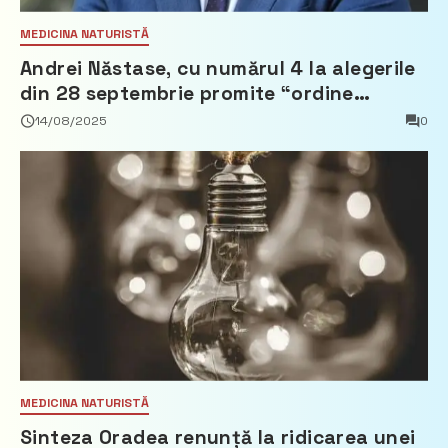
MEDICINA NATURISTĂ
Andrei Năstase, cu numărul 4 la alegerile
din 28 septembrie promite “ordine
europeană” și 10 miliarde pentru cetățeni
14/08/2025
0
MEDICINA NATURISTĂ
Sinteza Oradea renunță la ridicarea unei