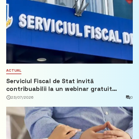
ACTUAL
Serviciul Fiscal de Stat invită
contribuabilii la un webinar gratuit
privind calculul impozitului pe bunurile
23/07/2026
0
imobiliare