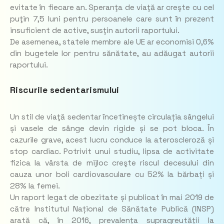
evitate în fiecare an. Speranţa de viaţă ar creşte cu cel
puţin 7,5 luni pentru persoanele care sunt în prezent
insuficient de active, susţin autorii raportului.
De asemenea, statele membre ale UE ar economisi 0,6%
din bugetele lor pentru sănătate, au adăugat autorii
raportului.
Riscurile sedentarismului
Un stil de viaţă sedentar încetinește circulația sângelui
și vasele de sânge devin rigide și se pot bloca. În
cazurile grave, acest lucru conduce la ateroscleroză și
stop cardiac. Potrivit unui studiu, lipsa de activitate
fizica la vârsta de mijloc creşte riscul decesului din
cauza unor boli cardiovasculare cu 52% la bărbați și
28% la femei.
Un raport legat de obezitate și publicat în mai 2019 de
către Institutul Național de Sănătate Publică (INSP)
arată că, în 2016, prevalența supragreutății la