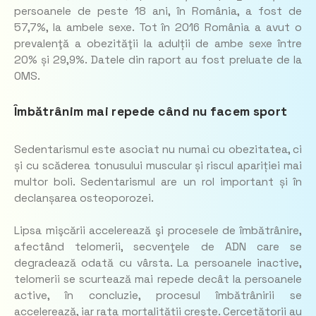
persoanele de peste 18 ani, în România, a fost de
57,7%, la ambele sexe. Tot în 2016 România a avut o
prevalenţă a obezităţii la adulții de ambe sexe între
20% și 29,9%. Datele din raport au fost preluate de la
OMS.
Îmbătrânim mai repede când nu facem sport
Sedentarismul este asociat nu numai cu obezitatea, ci
și cu scăderea tonusului muscular și riscul apariției mai
multor boli. Sedentarismul are un rol important și în
declanșarea osteoporozei.
Lipsa mişcării accelerează şi procesele de îmbătrânire,
afectând telomerii, secvenţele de ADN care se
degradează odată cu vârsta. La persoanele inactive,
telomerii se scurtează mai repede decât la persoanele
active, în concluzie, procesul îmbătrânirii se
accelerează, iar rata mortalității creşte. Cercetătorii au