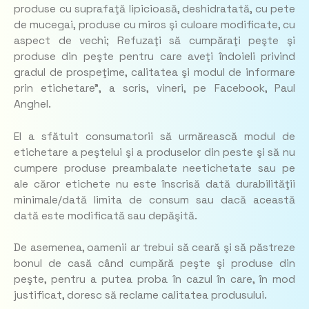
produse cu suprafaţă lipicioasă, deshidratată, cu pete
de mucegai, produse cu miros şi culoare modificate, cu
aspect de vechi; Refuzaţi să cumpăraţi peşte şi
produse din peşte pentru care aveţi îndoieli privind
gradul de prospeţime, calitatea şi modul de informare
prin etichetare”, a scris, vineri, pe Facebook, Paul
Anghel.
El a sfătuit consumatorii să urmărească modul de
etichetare a peştelui şi a produselor din peste şi să nu
cumpere produse preambalate neetichetate sau pe
ale căror etichete nu este înscrisă dată durabilităţii
minimale/dată limita de consum sau dacă această
dată este modificată sau depăşită.
De asemenea, oamenii ar trebui să ceară şi să păstreze
bonul de casă când cumpără peşte şi produse din
peşte, pentru a putea proba în cazul în care, în mod
justificat, doresc să reclame calitatea produsului.