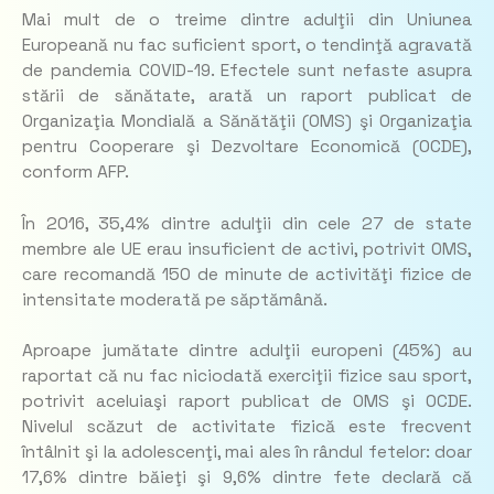
Mai mult de o treime dintre adulţii din Uniunea
Europeană nu fac suficient sport, o tendinţă agravată
de pandemia COVID-19. Efectele sunt nefaste asupra
stării de sănătate, arată un raport publicat de
Organizaţia Mondială a Sănătăţii (OMS) şi Organizaţia
pentru Cooperare şi Dezvoltare Economică (OCDE),
conform AFP.
În 2016, 35,4% dintre adulţii din cele 27 de state
membre ale UE erau insuficient de activi, potrivit OMS,
care recomandă 150 de minute de activităţi fizice de
intensitate moderată pe săptămână.
Aproape jumătate dintre adulţii europeni (45%) au
raportat că nu fac niciodată exerciţii fizice sau sport,
potrivit aceluiaşi raport publicat de OMS şi OCDE.
Nivelul scăzut de activitate fizică este frecvent
întâlnit şi la adolescenţi, mai ales în rândul fetelor: doar
17,6% dintre băieţi şi 9,6% dintre fete declară că