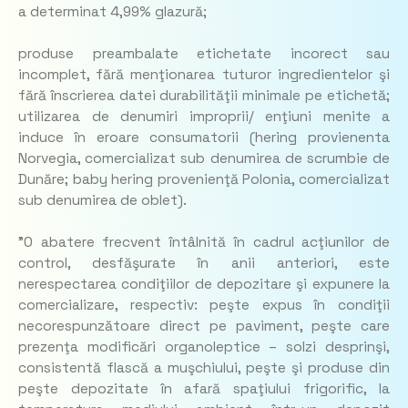
a determinat 4,99% glazură;
produse preambalate etichetate incorect sau
incomplet, fără menţionarea tuturor ingredientelor şi
fără înscrierea datei durabilităţii minimale pe etichetă;
utilizarea de denumiri improprii/ enţiuni menite a
induce în eroare consumatorii (hering provienenta
Norvegia, comercializat sub denumirea de scrumbie de
Dunăre; baby hering provenienţă Polonia, comercializat
sub denumirea de oblet).
”O abatere frecvent întâlnită în cadrul acţiunilor de
control, desfăşurate în anii anteriori, este
nerespectarea condiţiilor de depozitare şi expunere la
comercializare, respectiv: peşte expus în condiţii
necorespunzătoare direct pe paviment, peşte care
prezenţa modificări organoleptice – solzi desprinşi,
consistentă flască a muşchiului, peşte şi produse din
peşte depozitate în afară spaţiului frigorific, la