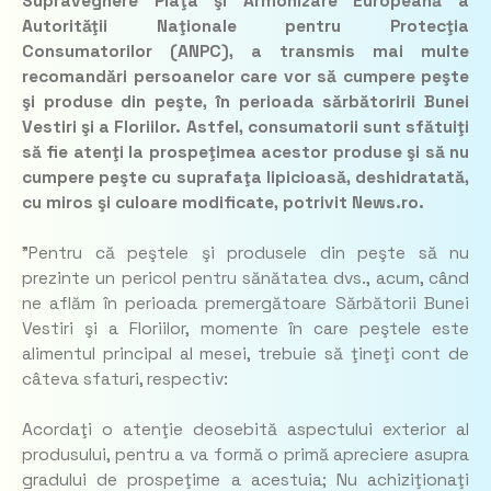
Supraveghere Piaţa şi Armonizare Europeană a
Autorităţii Naţionale pentru Protecţia
Consumatorilor (ANPC), a transmis mai multe
recomandări persoanelor care vor să cumpere peşte
şi produse din peşte, în perioada sărbătoririi Bunei
Vestiri şi a Floriilor. Astfel, consumatorii sunt sfătuiţi
să fie atenţi la prospeţimea acestor produse şi să nu
cumpere peşte cu suprafaţa lipicioasă, deshidratată,
cu miros şi culoare modificate, potrivit News.ro.
”Pentru că peştele şi produsele din peşte să nu
prezinte un pericol pentru sănătatea dvs., acum, când
ne aflăm în perioada premergătoare Sărbătorii Bunei
Vestiri şi a Floriilor, momente în care peştele este
alimentul principal al mesei, trebuie să ţineţi cont de
câteva sfaturi, respectiv:
Acordaţi o atenţie deosebită aspectului exterior al
produsului, pentru a va formă o primă apreciere asupra
gradului de prospeţime a acestuia; Nu achiziţionaţi