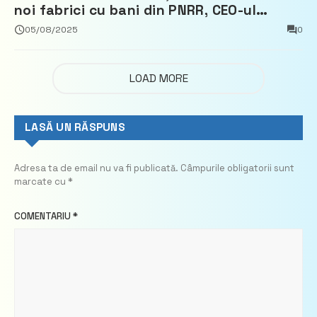
noi fabrici cu bani din PNRR, CEO-ul
demisionează – Profit.ro
05/08/2025
0
LOAD MORE
LASĂ UN RĂSPUNS
Adresa ta de email nu va fi publicată.
Câmpurile obligatorii sunt
marcate cu
*
COMENTARIU
*