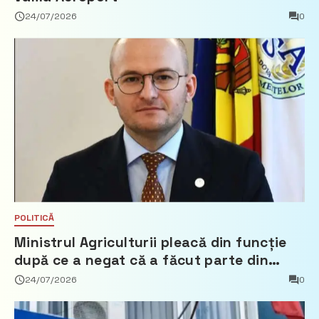
24/07/2026
0
POLITICĂ
Ministrul Agriculturii pleacă din funcție
după ce a negat că a făcut parte din
Partidul Democrat
24/07/2026
0