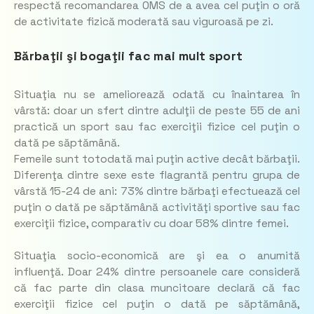
respectă recomandarea OMS de a avea cel puţin o oră
de activitate fizică moderată sau viguroasă pe zi.
Bărbaţii şi bogaţii fac mai mult sport
Situaţia nu se ameliorează odată cu înaintarea în
vârstă: doar un sfert dintre adulţii de peste 55 de ani
practică un sport sau fac exerciţii fizice cel puţin o
dată pe săptămână.
Femeile sunt totodată mai puţin active decât bărbaţii.
Diferenţa dintre sexe este flagrantă pentru grupa de
vârstă 15-24 de ani: 73% dintre bărbaţi efectuează cel
puţin o dată pe săptămână activităţi sportive sau fac
exerciţii fizice, comparativ cu doar 58% dintre femei.
Situaţia socio-economică are şi ea o anumită
influenţă. Doar 24% dintre persoanele care consideră
că fac parte din clasa muncitoare declară că fac
exerciţii fizice cel puţin o dată pe săptămână,