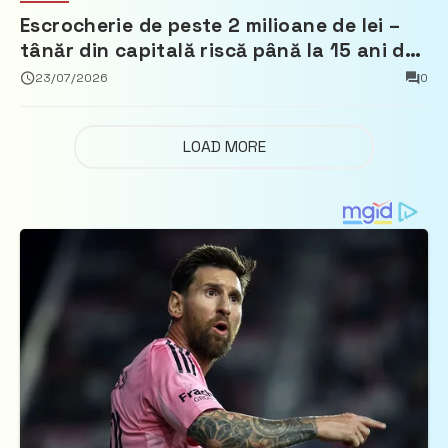
Escrocherie de peste 2 milioane de lei –
tânăr din capitală riscă până la 15 ani de
închisoare
23/07/2026
0
LOAD MORE