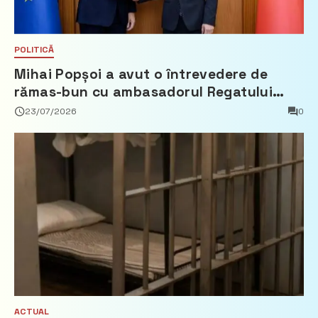
POLITICĂ
Mihai Popșoi a avut o întrevedere de
rămas-bun cu ambasadorul Regatului
Țărilor de Jos, Fred Duijn
23/07/2026
0
ACTUAL