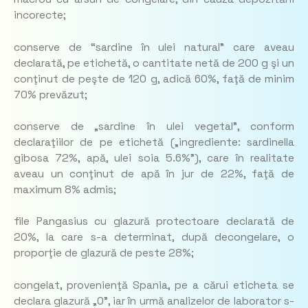
incorecte;
conserve de “sardine în ulei natural” care aveau
declarată, pe etichetă, o cantitate netă de 200 g şi un
conţinut de peşte de 120 g, adică 60%, faţă de minim
70% prevăzut;
conserve de „sardine în ulei vegetal”, conform
declaraţiilor de pe etichetă („ingrediente: sardinella
gibosa 72%, apă, ulei soia 5.6%”), care în realitate
aveau un conţinut de apă în jur de 22%, faţă de
maximum 8% admis;
file Pangasius cu glazură protectoare declarată de
20%, la care s-a determinat, după decongelare, o
proporţie de glazură de peste 28%;
congelat, provenienţă Spania, pe a cărui eticheta se
declara glazură „0”, iar în urmă analizelor de laborator s-