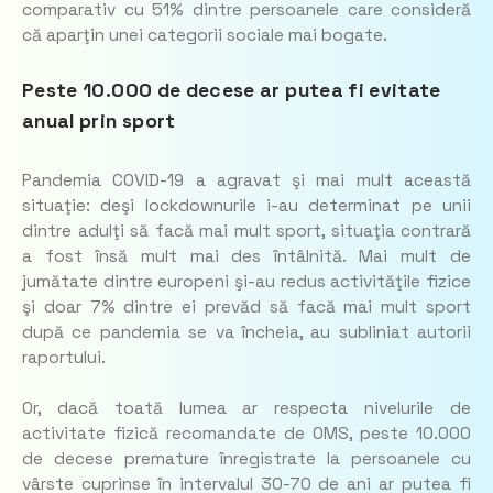
comparativ cu 51% dintre persoanele care consideră
că aparţin unei categorii sociale mai bogate.
Peste 10.000 de decese ar putea fi evitate
anual prin sport
Pandemia COVID-19 a agravat şi mai mult această
situaţie: deşi lockdownurile i-au determinat pe unii
dintre adulţi să facă mai mult sport, situaţia contrară
a fost însă mult mai des întâlnită. Mai mult de
jumătate dintre europeni şi-au redus activităţile fizice
şi doar 7% dintre ei prevăd să facă mai mult sport
după ce pandemia se va încheia, au subliniat autorii
raportului.
Or, dacă toată lumea ar respecta nivelurile de
activitate fizică recomandate de OMS, peste 10.000
de decese premature înregistrate la persoanele cu
vârste cuprinse în intervalul 30-70 de ani ar putea fi