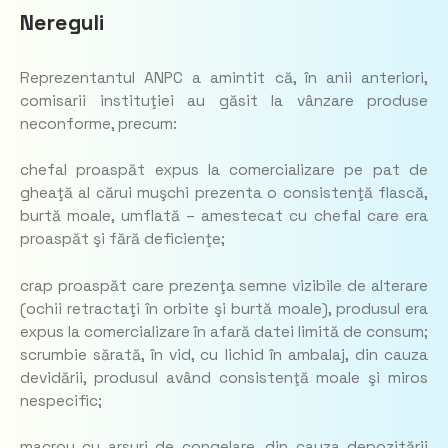
Nereguli
Reprezentantul ANPC a amintit că, în anii anteriori,
comisarii instituţiei au găsit la vânzare produse
neconforme, precum:
chefal proaspăt expus la comercializare pe pat de
gheaţă al cărui muşchi prezenta o consistenţă flască,
burtă moale, umflată – amestecat cu chefal care era
proaspăt şi fără deficienţe;
crap proaspăt care prezenţa semne vizibile de alterare
(ochii retractaţi în orbite şi burtă moale), produsul era
expus la comercializare în afară datei limită de consum;
scrumbie sărată, în vid, cu lichid în ambalaj, din cauza
devidării, produsul având consistenţă moale şi miros
nespecific;
macrou cu arsuri de congelare, din cauza depozitării