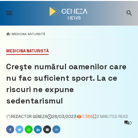
Skip
to
content
MEDICINA NATURISTĂ
MEDICINA NATURISTĂ
Creşte numărul oamenilor care
nu fac suficient sport. La ce
riscuri ne expune
sedentarismul
REDACTOR GENEZA
28/03/2023
7.366
3 MINUTES READ
0