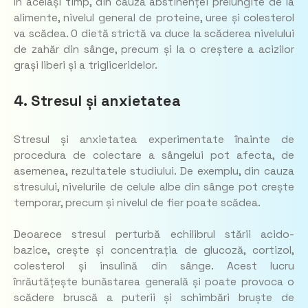
În același timp, din cauza abstinenței prelungite de la
alimente, nivelul general de proteine, uree și colesterol
va scădea. O dietă strictă va duce la scăderea nivelului
de zahăr din sânge, precum și la o creștere a acizilor
grași liberi și a trigliceridelor.
4. Stresul și anxietatea
Stresul și anxietatea experimentate înainte de
procedura de colectare a sângelui pot afecta, de
asemenea, rezultatele studiului. De exemplu, din cauza
stresului, nivelurile de celule albe din sânge pot crește
temporar, precum și nivelul de fier poate scădea.
Deoarece stresul perturbă echilibrul stării acido-
bazice, crește și concentrația de glucoză, cortizol,
colesterol și insulină din sânge. Acest lucru
înrăutățește bunăstarea generală și poate provoca o
scădere bruscă a puterii și schimbări bruște de