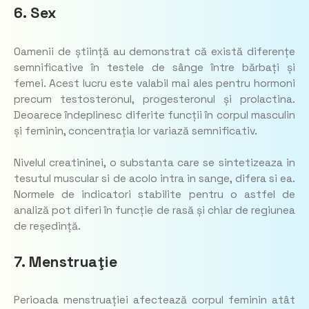
6. Sex
Oamenii de știință au demonstrat că există diferențe
semnificative în testele de sânge între bărbați și
femei. Acest lucru este valabil mai ales pentru hormoni
precum testosteronul, progesteronul și prolactina.
Deoarece îndeplinesc diferite funcții în corpul masculin
și feminin, concentrația lor variază semnificativ.
Nivelul creatininei, o substanta care se sintetizeaza in
tesutul muscular si de acolo intra in sange, difera si ea.
Normele de indicatori stabilite pentru o astfel de
analiză pot diferi în funcție de rasă și chiar de regiunea
de reședință.
7. Menstruaţie
Perioada menstruației afectează corpul feminin atât