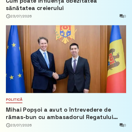
Cum poate influența obezitatea
sănătatea creierului
23/07/2026
0
POLITICĂ
Mihai Popșoi a avut o întrevedere de
rămas-bun cu ambasadorul Regatului
Țărilor de Jos, Fred Duijn
23/07/2026
0