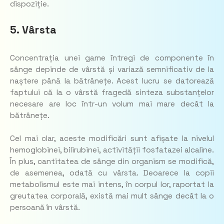
dispoziție.
5. Vârsta
Concentrația unei game întregi de componente în
sânge depinde de vârstă și variază semnificativ de la
naștere până la bătrânețe. Acest lucru se datorează
faptului că la o vârstă fragedă sinteza substanțelor
necesare are loc într-un volum mai mare decât la
bătrânețe.
Cel mai clar, aceste modificări sunt afișate la nivelul
hemoglobinei, bilirubinei, activității fosfatazei alcaline.
În plus, cantitatea de sânge din organism se modifică,
de asemenea, odată cu vârsta. Deoarece la copii
metabolismul este mai intens, în corpul lor, raportat la
greutatea corporală, există mai mult sânge decât la o
persoană în vârstă.