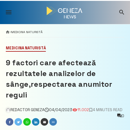
Skip
to
content
MEDICINA NATURISTĂ
MEDICINA NATURISTĂ
9 factori care afectează
rezultatele analizelor de
sânge,respectarea anumitor
reguli
REDACTOR GENEZA
04/04/2023
11.002
4 MINUTES READ
0