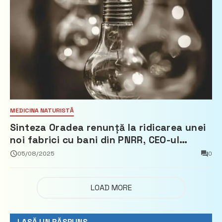
MEDICINA NATURISTĂ
Sinteza Oradea renunță la ridicarea unei
noi fabrici cu bani din PNRR, CEO-ul
demisionează – Profit.ro
05/08/2025
0
LOAD MORE
LASĂ UN RĂSPUNS