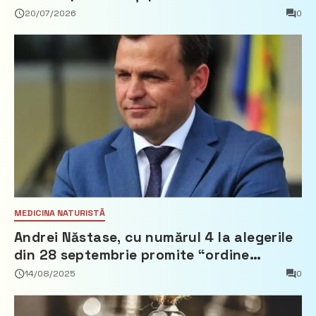
20/07/2026
0
MEDICINA NATURISTĂ
Andrei Năstase, cu numărul 4 la alegerile
din 28 septembrie promite “ordine
europeană” și 10 miliarde pentru cetățeni
14/08/2025
0