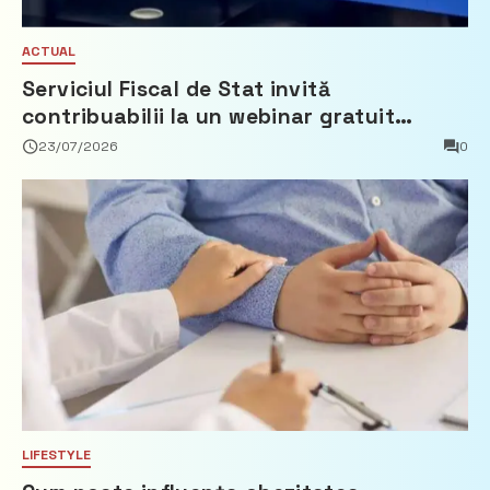
ACTUAL
Serviciul Fiscal de Stat invită
contribuabilii la un webinar gratuit
privind calculul impozitului pe bunurile
23/07/2026
0
imobiliare
LIFESTYLE