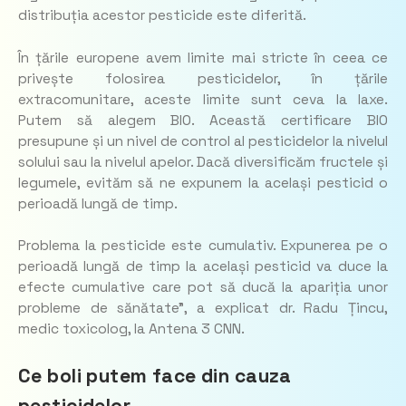
distribuția acestor pesticide este diferită.
În țările europene avem limite mai stricte în ceea ce
privește folosirea pesticidelor, în țările
extracomunitare, aceste limite sunt ceva la laxe.
Putem să alegem BIO. Această certificare BIO
presupune și un nivel de control al pesticidelor la nivelul
solului sau la nivelul apelor. Dacă diversificăm fructele și
legumele, evităm să ne expunem la același pesticid o
perioadă lungă de timp.
Problema la pesticide este cumulativ. Expunerea pe o
perioadă lungă de timp la același pesticid va duce la
efecte cumulative care pot să ducă la apariția unor
probleme de sănătate”, a explicat dr. Radu Țincu,
medic toxicolog, la Antena 3 CNN.
Ce boli putem face din cauza
pesticidelor