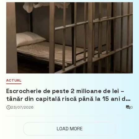
ACTUAL
Escrocherie de peste 2 milioane de lei –
tânăr din capitală riscă până la 15 ani de
închisoare
23/07/2026
0
LOAD MORE