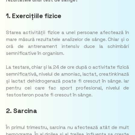
rezultatele unui test de sânge?
1. Exercițiile fizice
Starea activității fizice a unei persoane afectează în
mare măsură rezultatele analizelor de sânge. Chiar și o
oră de antrenament intensiv duce la schimbări
semnificative în organism.
La testare, chiar și la 24 de ore după o activitate fizică
semnificativă, nivelul de amoniac, lactat, creatinkinază
și lactat dehidrogenază poate fi crescut în sânge. Iar
pentru cei care fac sport profesional, nivelul de
testosteron poate fi crescut în sânge.
2. Sarcina
În primul trimestru, sarcina nu afectează atât de mult
hemograma. În al doilea și al treilea, influența sa crește