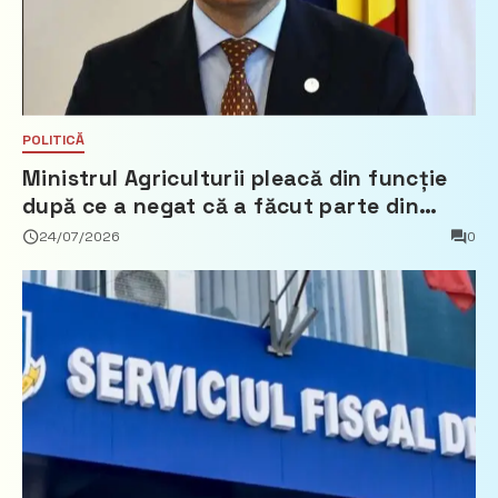
POLITICĂ
Ministrul Agriculturii pleacă din funcție
după ce a negat că a făcut parte din
Partidul Democrat
24/07/2026
0