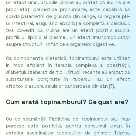
un efect unic. Studiile clinice au arătat că inulina are
proprietăți prebiotice pronunțate, este capabilă să
scadă parametrii de glucoză din sânge, să regleze pH-
ul intestinal, asigurând absorbția completă a calciului.
S-a dovedit că inulina are un efect pozitiv asupra
profilului lipidic al plasmei, un efect imunomodulator
asupra structurii limfatice a organelor digestive.
Ca componentă dietetică, topinamburul este utilizat
în mod eficient în terapia complexă a obezității,
diabetului zaharat de tip II. Studii recente au arătat că
substanțele conținute în tuberculi au un efect
citotoxic asupra celulelor canceroase din sân [
1
].
Cum arată topinamburul? Ce gust are?
Cu ce ​​seamănă? Rădăcină de topinambur sau nap
porcesc este potrivită pentru consumul uman. În
exterior asemănător tuberculilor de ghimbir. Tulpina