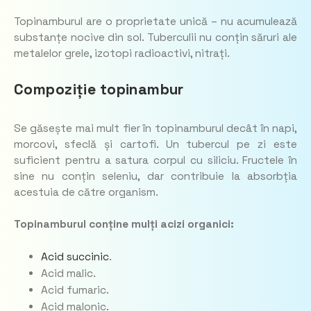
Topinamburul are o proprietate unică – nu acumulează
substanțe nocive din sol. Tuberculii nu conțin săruri ale
metalelor grele, izotopi radioactivi, nitrați.
Compoziție topinambur
Se găsește mai mult fier în topinamburul decât în ​​napi,
morcovi, sfeclă și cartofi. Un tubercul pe zi este
suficient pentru a satura corpul cu siliciu. Fructele în
sine nu conțin seleniu, dar contribuie la absorbția
acestuia de către organism.
Topinamburul conține mulți acizi organici:
Acid succinic
.
Acid malic.
Acid fumaric.
Acid malonic.