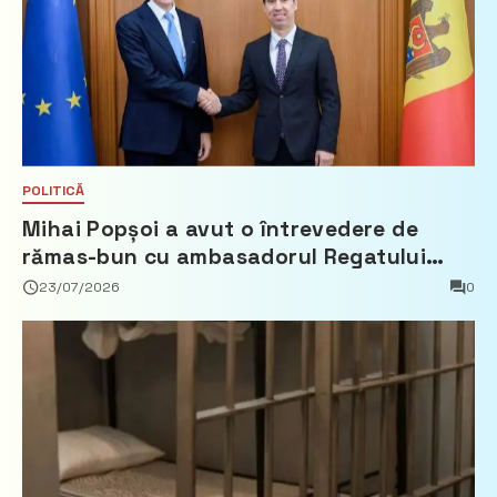
POLITICĂ
Mihai Popșoi a avut o întrevedere de
rămas-bun cu ambasadorul Regatului
Țărilor de Jos, Fred Duijn
23/07/2026
0