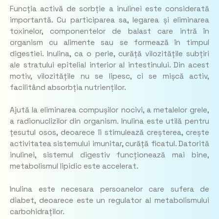
Funcția activă de sorbție a inulinei este considerată
importantă. Cu participarea sa, legarea și eliminarea
toxinelor, componentelor de balast care intră în
organism cu alimente sau se formează în timpul
digestiei. Inulina, ca o perie, curăță vilozitățile subțiri
ale stratului epitelial interior al intestinului. Din acest
motiv, vilozitățile nu se lipesc, ci se mișcă activ,
facilitând absorbția nutrienților.
Ajută la eliminarea compușilor nocivi, a metalelor grele,
a radionuclizilor din organism. Inulina este utilă pentru
țesutul osos, deoarece îi stimulează creșterea, crește
activitatea sistemului imunitar, curăță ficatul. Datorită
inulinei, sistemul digestiv funcționează mai bine,
metabolismul lipidic este accelerat.
Inulina este necesara persoanelor care sufera de
diabet, deoarece este un regulator al metabolismului
carbohidraților.