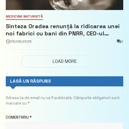
MEDICINA NATURISTĂ
Sinteza Oradea renunță la ridicarea unei
noi fabrici cu bani din PNRR, CEO-ul
demisionează – Profit.ro
05/08/2025
0
LOAD MORE
LASĂ UN RĂSPUNS
Adresa ta de email nu va fi publicată.
Câmpurile obligatorii sunt
marcate cu
*
COMENTARIU
*