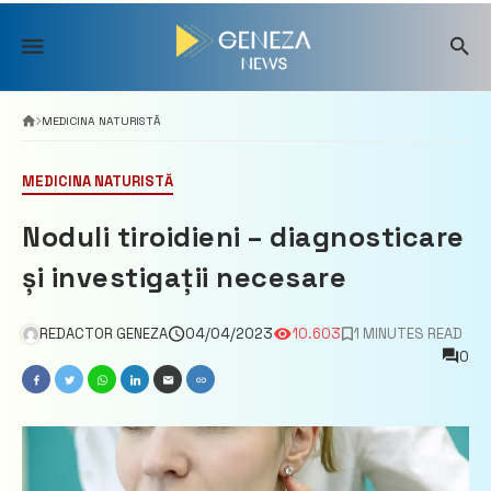
Skip
to
content
MEDICINA NATURISTĂ
MEDICINA NATURISTĂ
Noduli tiroidieni – diagnosticare
și investigații necesare
REDACTOR GENEZA
04/04/2023
10.603
1 MINUTES READ
0