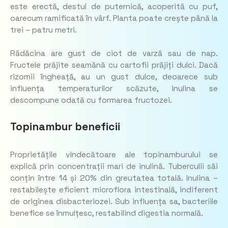
este erectă, destul de puternică, acoperită cu puf,
oarecum ramificată în vârf. Planta poate crește până la
trei – patru metri.
Rădăcina are gust de ciot de varză sau de nap.
Fructele prăjite seamănă cu cartofii prăjiți dulci. Dacă
rizomii îngheață, au un gust dulce, deoarece sub
influența temperaturilor scăzute, inulina se
descompune odată cu formarea fructozei.
Topinambur beneficii
Proprietățile vindecătoare ale topinamburului se
explică prin concentrații mari de inulină. Tuberculii săi
conțin între 14 și 20% din greutatea totală. Inulina –
restabilește eficient microflora intestinală, indiferent
de originea disbacteriozei. Sub influența sa, bacteriile
benefice se înmulțesc, restabilind digestia normală.