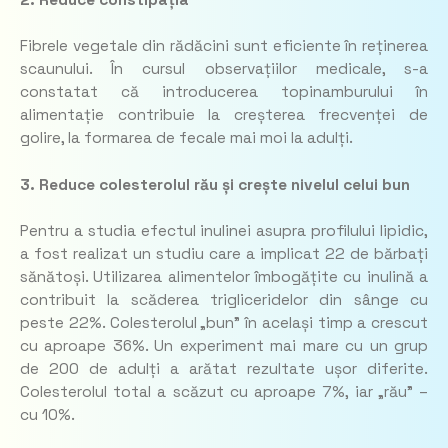
2. Reduce constipația
Fibrele vegetale din rădăcini sunt eficiente în reținerea
scaunului. În cursul observațiilor medicale, s-a
constatat că introducerea topinamburului în
alimentație contribuie la creșterea frecvenței de
golire, la formarea de fecale mai moi la adulți.
3. Reduce colesterolul rău și crește nivelul celui bun
Pentru a studia efectul inulinei asupra profilului lipidic,
a fost realizat un studiu care a implicat 22 de bărbați
sănătoși. Utilizarea alimentelor îmbogățite cu inulină a
contribuit la scăderea trigliceridelor din sânge cu
peste 22%. Colesterolul „bun” în același timp a crescut
cu aproape 36%. Un experiment mai mare cu un grup
de 200 de adulți a arătat rezultate ușor diferite.
Colesterolul total a scăzut cu aproape 7%, iar „rău” –
cu 10%.