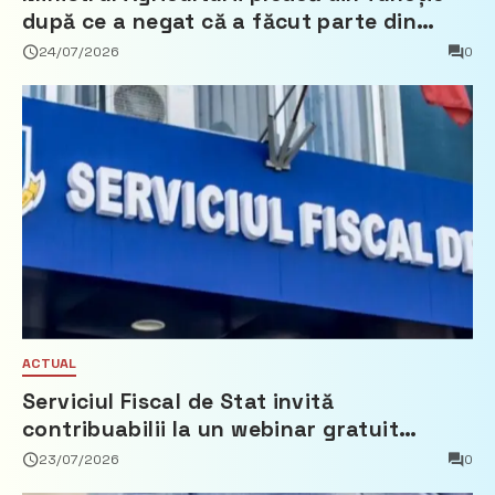
după ce a negat că a făcut parte din
Partidul Democrat
24/07/2026
0
ACTUAL
Serviciul Fiscal de Stat invită
contribuabilii la un webinar gratuit
privind calculul impozitului pe bunurile
23/07/2026
0
imobiliare