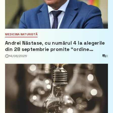
MEDICINA NATURISTĂ
Andrei Năstase, cu numărul 4 la alegerile
din 28 septembrie promite “ordine
europeană” și 10 miliarde pentru cetățeni
14/08/2025
0