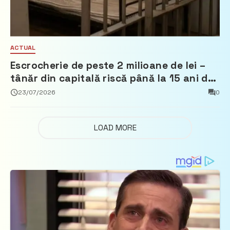
ACTUAL
Escrocherie de peste 2 milioane de lei –
tânăr din capitală riscă până la 15 ani de
închisoare
23/07/2026
0
LOAD MORE