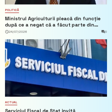
POLITICĂ
Ministrul Agriculturii pleacă din funcție
după ce a negat că a făcut parte din
Partidul Democrat
24/07/2026
0
ACTUAL
Serviciul Fiscal de Stat invită