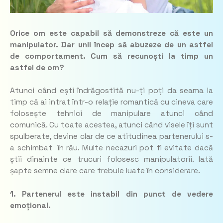
Orice om este capabil să demonstreze că este un
manipulator. Dar unii încep să abuzeze de un astfel
de comportament. Cum să recunoști la timp un
astfel de om?
Atunci când ești îndrăgostită nu-ți poți da seama la
timp că ai intrat într-o relație romantică cu cineva care
folosește tehnici de manipulare atunci când
comunică. Cu toate acestea, atunci când visele îți sunt
spulberate, devine clar de ce atitudinea partenerului s-
a schimbat în rău. Multe necazuri pot fi evitate dacă
știi dinainte ce trucuri folosesc manipulatorii. Iată
șapte semne clare care trebuie luate în considerare.
1. Partenerul este instabil din punct de vedere
emoțional.