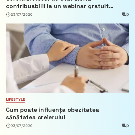
contribuabilii la un webinar gratuit
privind calculul impozitului pe bunurile
23/07/2026
0
imobiliare
LIFESTYLE
Cum poate influența obezitatea
sănătatea creierului
23/07/2026
0