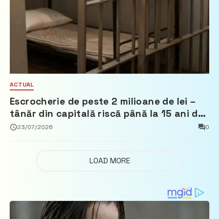
ACTUAL
Escrocherie de peste 2 milioane de lei –
tânăr din capitală riscă până la 15 ani de
închisoare
23/07/2026
0
LOAD MORE