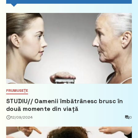
FRUMUSEȚE
STUDIU// Oamenii îmbătrânesc brusc în
două momente din viață
12/09/2024
0