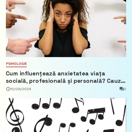
PSIHOLOGIE
Cum influențează anxietatea viața
socială, profesională și personală? Cauze,
simptome și tratament
10/09/2024
0