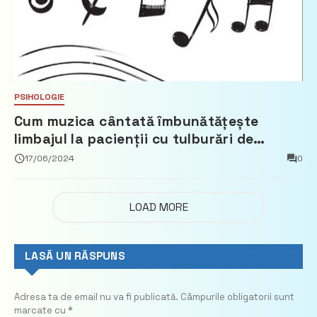
PSIHOLOGIE
Cum muzica cântată îmbunătățește
limbajul la pacienții cu tulburări de
vorbire
17/06/2024
0
LOAD MORE
LASĂ UN RĂSPUNS
Adresa ta de email nu va fi publicată.
Câmpurile obligatorii sunt
marcate cu
*