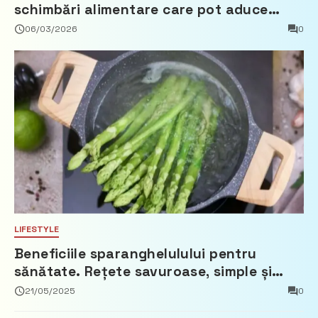
schimbări alimentare care pot aduce
beneficii reale
06/03/2026
0
LIFESTYLE
Beneficiile sparanghelulului pentru
sănătate. Rețete savuroase, simple și
ușor de pregătit
21/05/2025
0