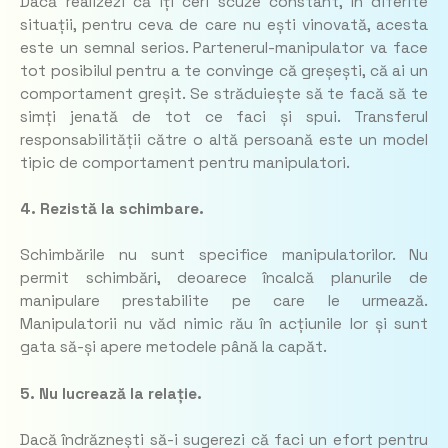
Dacă realizezi că îți ceri scuze constant, în diferite
situații, pentru ceva de care nu ești vinovată, acesta
este un semnal serios. Partenerul-manipulator va face
tot posibilul pentru a te convinge că greșești, că ai un
comportament greșit. Se străduiește să te facă să te
simți jenată de tot ce faci și spui. Transferul
responsabilității către o altă persoană este un model
tipic de comportament pentru manipulatori.
4. Rezistă la schimbare.
Schimbările nu sunt specifice manipulatorilor. Nu
permit schimbări, deoarece încalcă planurile de
manipulare prestabilite pe care le urmează.
Manipulatorii nu văd nimic rău în acțiunile lor și sunt
gata să-și apere metodele până la capăt.
5. Nu lucrează la relație.
Dacă îndrăznești să-i sugerezi că faci un efort pentru