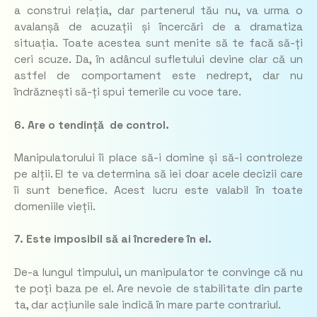
a construi relația, dar partenerul tău nu, va urma o
avalanșă de acuzații și încercări de a dramatiza
situația. Toate acestea sunt menite să te facă să-ți
ceri scuze. Da, în adâncul sufletului devine clar că un
astfel de comportament este nedrept, dar nu
îndrăznești să-ți spui temerile cu voce tare.
6. Are o tendință de control.
Manipulatorului îi place să-i domine și să-i controleze
pe alții. El te va determina să iei doar acele decizii care
îi sunt benefice. Acest lucru este valabil în toate
domeniile vieții.
7. Este imposibil să ai încredere în el.
De-a lungul timpului, un manipulator te convinge că nu
te poți baza pe el. Are nevoie de stabilitate din parte
ta, dar acțiunile sale indică în mare parte contrariul.