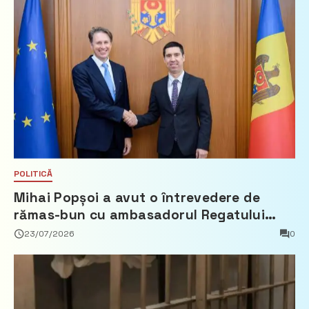
POLITICĂ
Mihai Popșoi a avut o întrevedere de
rămas-bun cu ambasadorul Regatului
Țărilor de Jos, Fred Duijn
23/07/2026
0