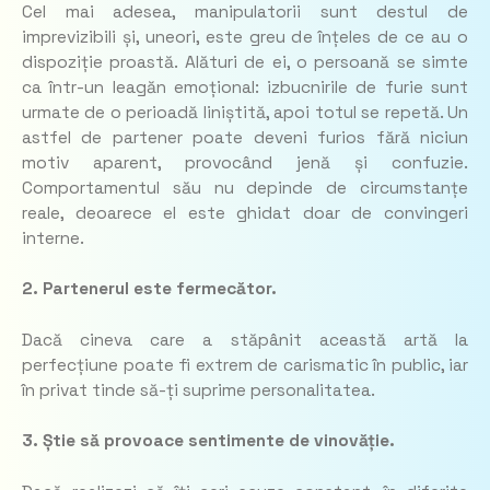
Cel mai adesea, manipulatorii sunt destul de
imprevizibili și, uneori, este greu de înțeles de ce au o
dispoziție proastă. Alături de ei, o persoană se simte
ca într-un leagăn emoțional: izbucnirile de furie sunt
urmate de o perioadă liniștită, apoi totul se repetă. Un
astfel de partener poate deveni furios fără niciun
motiv aparent, provocând jenă și confuzie.
Comportamentul său nu depinde de circumstanțe
reale, deoarece el este ghidat doar de convingeri
interne.
2. Partenerul este fermecător.
Dacă cineva care a stăpânit această artă la
perfecțiune poate fi extrem de carismatic în public, iar
în privat tinde să-ți suprime personalitatea.
3. Știe să provoace sentimente de vinovăție.