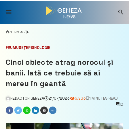
Skip
to
content
FRUMUSEȚE
FRUMUSEȚE
PSIHOLOGIE
Cinci obiecte atrag norocul și
banii. Iată ce trebuie să ai
mereu în geantă
REDACTOR GENEZA
21/07/2023
5.933
1 MINUTES READ
0