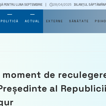
A SEPTEMBRIE
28/04/2025
BILANȚUL SĂPTĂMÂNAL AL POLIȚIEI D
POLITICĂ
ACTUAL
EXTERNE
SĂNĂTATE
PSIH
un moment de reculeger
reședinte al Republici
gur