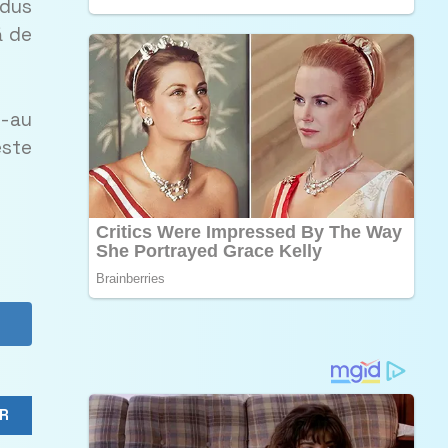
dus
ă de
l-au
este
R