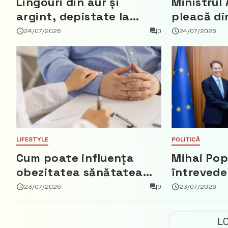
Lingouri din aur și
Ministrul 
argint, depistate la
pleacă di
vama Aeroport
ce a nega
24/07/2026
0
24/07/2026
parte din
Democrat
LIFESTYLE
POLITICĂ
Cum poate influența
Mihai Pop
obezitatea sănătatea
întrevede
creierului
bun cu a
23/07/2026
0
23/07/2026
Regatului 
Fred Duij
L