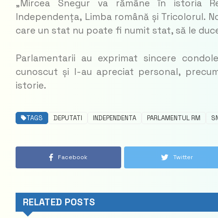
„Mircea Snegur va rămâne în istoria Re
Independența, Limba română și Tricolorul. Noi
care un stat nu poate fi numit stat, să le duce
Parlamentarii au exprimat sincere condolea
cunoscut și l-au apreciat personal, precu
istorie.
TAGS
DEPUTATI
INDEPENDENTA
PARLAMENTUL RM
S
Facebook
Twitter
RELATED POSTS