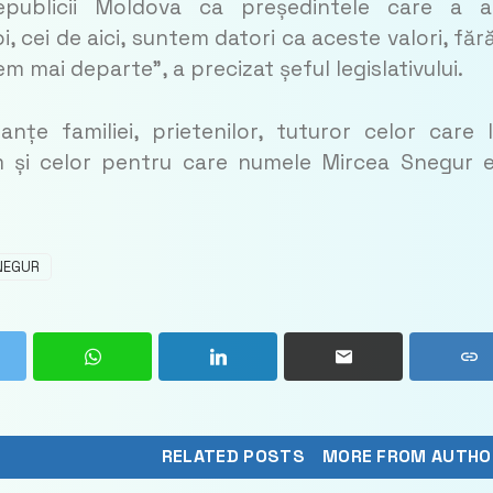
publicii Moldova ca președintele care a a
, cei de aici, suntem datori ca aceste valori, făr
m mai departe”, a precizat șeful legislativului.
nțe familiei, prietenilor, tuturor celor care 
m și celor pentru care numele Mircea Snegur 
NEGUR
RELATED POSTS
MORE FROM AUTHO