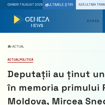
Skip
ULTIMELE ȘTIRI
ONALĂ DE ASIGURĂRI SOCIALE FINANȚEAZĂ ULTIMA TRANȘĂ PENTRU LUN
VINERI 7 AUGUST 2026
to
content
ACASĂ
ACTUAL
ACTUAL
POLITICĂ
Deputații au ținut 
în memoria primului P
Moldova, Mircea Sne