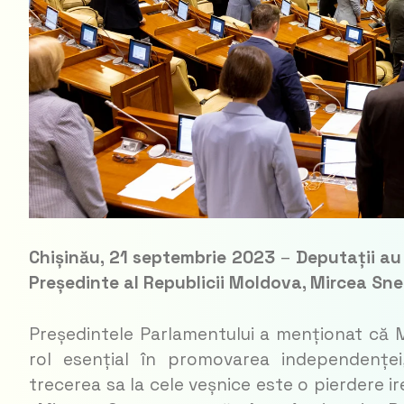
Chișinău, 21 septembrie 2023
–
Deputații au
Președinte al Republicii Moldova, Mircea Sneg
Președintele Parlamentului a menționat că Mi
rol esențial în promovarea independenței, l
trecerea sa la cele veșnice este o pierdere i