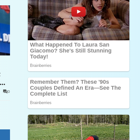
t
0
e