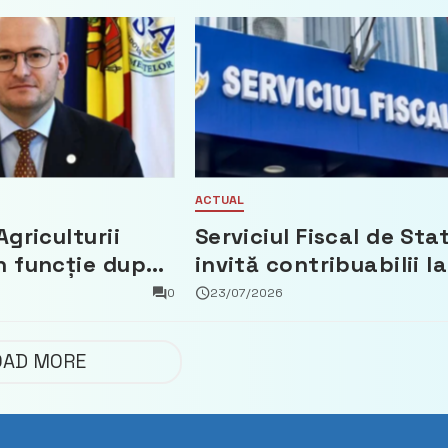
ACTUAL
Agriculturii
Serviciul Fiscal de Sta
n funcție după
invită contribuabilii la
t că a făcut
un webinar gratuit
0
23/07/2026
 Partidul
privind calculul
impozitului pe bunuril
OAD MORE
imobiliare