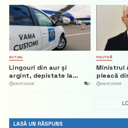
ACTUAL
POLITICĂ
Lingouri din aur și
Ministrul 
argint, depistate la
pleacă di
vama Aeroport
ce a nega
24/07/2026
0
24/07/2026
parte din
Democrat
L
LASĂ UN RĂSPUNS