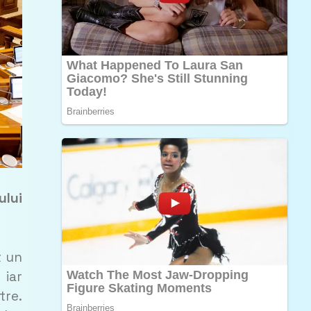
ului
t un
 iar
tre.