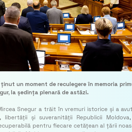
 ținut un moment de reculegere în memoria prim
ur, la ședința plenară de astăzi.
rcea Snegur a trăit în vremuri istorice și a avu
ibertății și suveranității Republicii Moldova,
recuperabilă pentru fiecare cetățean al țării noas