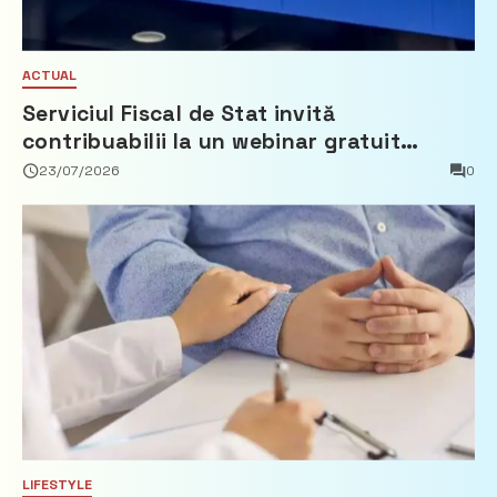
ACTUAL
Serviciul Fiscal de Stat invită
contribuabilii la un webinar gratuit
privind calculul impozitului pe bunurile
23/07/2026
0
imobiliare
LIFESTYLE