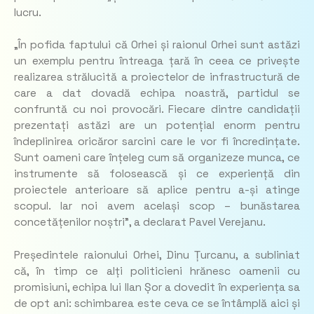
lucru.
„În pofida faptului că Orhei și raionul Orhei sunt astăzi
un exemplu pentru întreaga țară în ceea ce privește
realizarea strălucită a proiectelor de infrastructură de
care a dat dovadă echipa noastră, partidul se
confruntă cu noi provocări. Fiecare dintre candidații
prezentați astăzi are un potențial enorm pentru
îndeplinirea oricăror sarcini care le vor fi încredințate.
Sunt oameni care înțeleg cum să organizeze munca, ce
instrumente să folosească și ce experiență din
proiectele anterioare să aplice pentru a-și atinge
scopul. Iar noi avem același scop – bunăstarea
concetățenilor noștri”, a declarat Pavel Verejanu.
Președintele raionului Orhei, Dinu Țurcanu, a subliniat
că, în timp ce alți politicieni hrănesc oamenii cu
promisiuni, echipa lui Ilan Șor a dovedit în experiența sa
de opt ani: schimbarea este ceva ce se întâmplă aici și