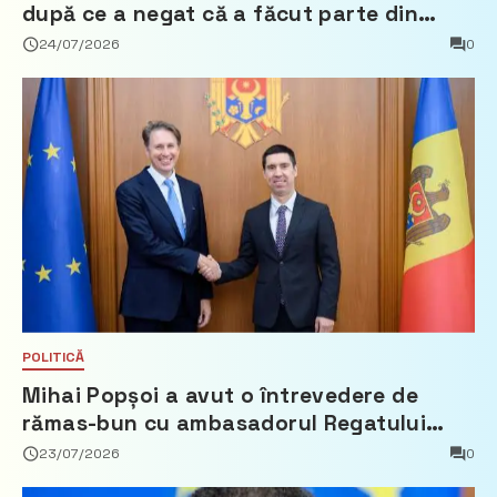
după ce a negat că a făcut parte din
Partidul Democrat
24/07/2026
0
POLITICĂ
Mihai Popșoi a avut o întrevedere de
rămas-bun cu ambasadorul Regatului
Țărilor de Jos, Fred Duijn
23/07/2026
0