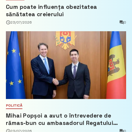
Cum poate influența obezitatea
sănătatea creierului
23/07/2026
0
POLITICĂ
Mihai Popșoi a avut o întrevedere de
rămas-bun cu ambasadorul Regatului
Țărilor de Jos, Fred Duijn
23/07/2026
0