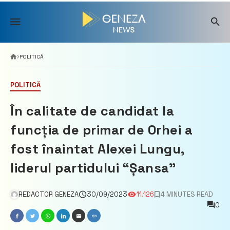
Skip
to
content
POLITICĂ
POLITICĂ
În calitate de candidat la
funcția de primar de Orhei a
fost înaintat Alexei Lungu,
liderul partidului “Șansa”
REDACTOR GENEZA
30/09/2023
11.126
4 MINUTES READ
0