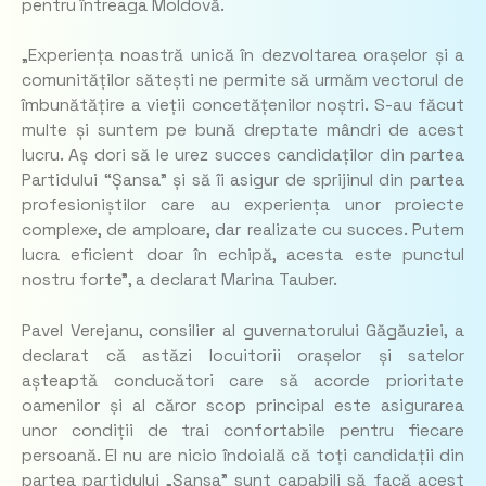
pentru întreaga Moldovă.
„Experiența noastră unică în dezvoltarea orașelor și a
comunităților sătești ne permite să urmăm vectorul de
îmbunătățire a vieții concetățenilor noștri. S-au făcut
multe și suntem pe bună dreptate mândri de acest
lucru. Aș dori să le urez succes candidaților din partea
Partidului “Șansa” și să îi asigur de sprijinul din partea
profesioniștilor care au experiența unor proiecte
complexe, de amploare, dar realizate cu succes. Putem
lucra eficient doar în echipă, acesta este punctul
nostru forte”, a declarat Marina Tauber.
Pavel Verejanu, consilier al guvernatorului Găgăuziei, a
declarat că astăzi locuitorii orașelor și satelor
așteaptă conducători care să acorde prioritate
oamenilor și al căror scop principal este asigurarea
unor condiții de trai confortabile pentru fiecare
persoană. El nu are nicio îndoială că toți candidații din
partea partidului „Șansa” sunt capabili să facă acest