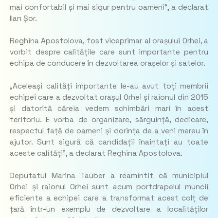
mai confortabil și mai sigur pentru oameni”, a declarat
Ilan Șor.
Reghina Apostolova, fost viceprimar al orașului Orhei, a
vorbit despre calitățile care sunt importante pentru
echipa de conducere în dezvoltarea orașelor și satelor.
„Aceleași calități importante le-au avut toți membrii
echipei care a dezvoltat orașul Orhei și raionul din 2015
și datorită căreia vedem schimbări mari în acest
teritoriu. E vorba de organizare, sârguință, dedicare,
respectul față de oameni și dorința de a veni mereu în
ajutor. Sunt sigură că candidații înaintați au toate
aceste calități”, a declarat Reghina Apostolova.
Deputatul Marina Tauber a reamintit că municipiul
Orhei și raionul Orhei sunt acum portdrapelul muncii
eficiente a echipei care a transformat acest colț de
țară într-un exemplu de dezvoltare a localităților