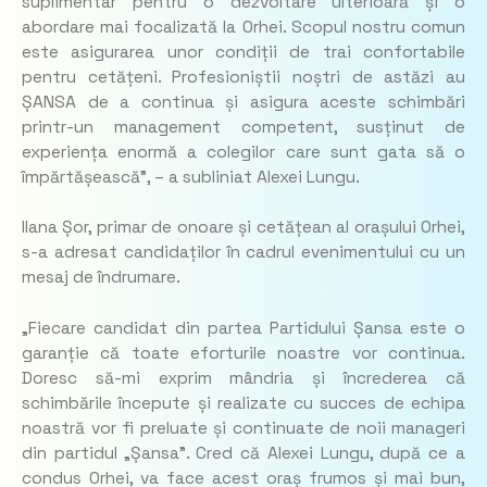
suplimentar pentru o dezvoltare ulterioară și o
abordare mai focalizată la Orhei. Scopul nostru comun
este asigurarea unor condiții de trai confortabile
pentru cetățeni. Profesioniștii noștri de astăzi au
ȘANSA de a continua și asigura aceste schimbări
printr-un management competent, susținut de
experiența enormă a colegilor care sunt gata să o
împărtășească”, – a subliniat Alexei Lungu.
Ilana Șor, primar de onoare și cetățean al orașului Orhei,
s-a adresat candidaților în cadrul evenimentului cu un
mesaj de îndrumare.
„Fiecare candidat din partea Partidului Șansa este o
garanție că toate eforturile noastre vor continua.
Doresc să-mi exprim mândria și încrederea că
schimbările începute și realizate cu succes de echipa
noastră vor fi preluate și continuate de noii manageri
din partidul „Șansa”. Cred că Alexei Lungu, după ce a
condus Orhei, va face acest oraș frumos și mai bun,