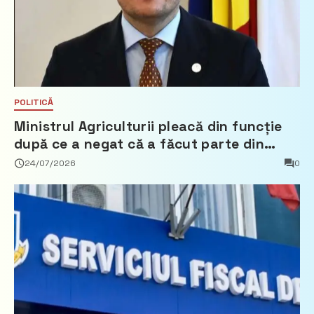
POLITICĂ
Ministrul Agriculturii pleacă din funcție
după ce a negat că a făcut parte din
Partidul Democrat
24/07/2026
0