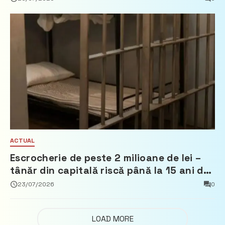
ACTUAL
Escrocherie de peste 2 milioane de lei –
tânăr din capitală riscă până la 15 ani de
închisoare
23/07/2026
0
LOAD MORE