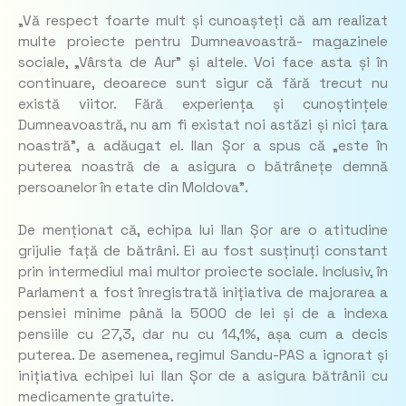
„Vă respect foarte mult și cunoașteți că am realizat
multe proiecte pentru Dumneavoastră- magazinele
sociale, „Vârsta de Aur” și altele. Voi face asta și în
continuare, deoarece sunt sigur că fără trecut nu
există viitor. Fără experiența și cunoștințele
Dumneavoastră, nu am fi existat noi astăzi și nici țara
noastră”, a adăugat el. Ilan Șor a spus că „este în
puterea noastră de a asigura o bătrânețe demnă
persoanelor în etate din Moldova”.
De menționat că, echipa lui Ilan Șor are o atitudine
grijulie față de bătrâni. Ei au fost susținuți constant
prin intermediul mai multor proiecte sociale. Inclusiv, în
Parlament a fost înregistrată inițiativa de majorarea a
pensiei minime până la 5000 de lei și de a indexa
pensiile cu 27,3, dar nu cu 14,1%, așa cum a decis
puterea. De asemenea, regimul Sandu-PAS a ignorat și
inițiativa echipei lui Ilan Șor de a asigura bătrânii cu
medicamente gratuite.