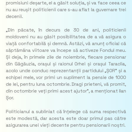
promisiuni deșarte, el a găsit soluția, și va face ceea ce
nu au reușit politicienii care s-au aflat la guvernare trei
decenii.
„Din păcate, în decurs de 30 de ani, politicienii
moldoveni nu au găsit posibilitatea de a vă asigura o
viață confortabilă și demnă. Astăzi, vă anunț oficial că
săptămâna viitoare va începe să activeze Fondul meu.
Și deja, în primele zile de noiembrie, fiecare pensionar
din Găgăuzia, orașul și raionul Orhei și orașul Taraclia,
acolo unde conduc reprezentanții partidului „ȘOR” și a
echipei mele, vor primi un supliment la pensie de 1000
de lei, pentru luna octombrie. Dragi prieteni, vă promit,
din octombrie veți primi acest ajutor”, a menționat Ilan
Șor.
Politicianul a subliniat că înțelege că suma respectivă
este modestă, dar acesta este doar primul pas către
asigurarea unei vieți decente pentru pensionarii noștri.