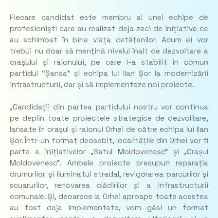
Fiecare candidat este membru al unei echipe de
profesioniști care au realizat deja zeci de inițiative ce
au schimbat în bine viața cetățenilor. Acum ei vor
trebui nu doar să mențină nivelul înalt de dezvoltare a
orașului și raionului, pe care l-a stabilit în comun
partidul “Șansa” și echipa lui Ilan Șor la modernizării
infrastructurii, dar și să implementeze noi proiecte.
„Candidații din partea partidului nostru vor continua
pe deplin toate proiectele strategice de dezvoltare,
lansate în orașul și raionul Orhei de către echipa lui Ilan
Șor. Într-un format deosebit, localitățile din Orhei vor fi
parte a inițiativelor „Satul Moldovenesc” și „Orașul
Moldovenesc”. Ambele proiecte presupun reparația
drumurilor și iluminatul stradal, revigorarea parcurilor și
scuarurilor, renovarea clădirilor și a infrastructurii
comunale. Și, deoarece la Orhei aproape toate acestea
au fost deja implementate, vom găsi un format