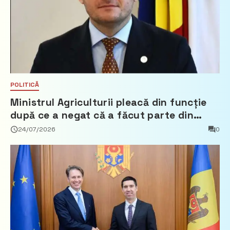
POLITICĂ
Ministrul Agriculturii pleacă din funcție
după ce a negat că a făcut parte din
Partidul Democrat
24/07/2026
0