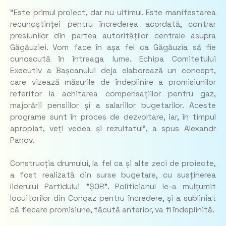
“Este primul proiect, dar nu ultimul. Este manifestarea
recunoștinței pentru încrederea acordată, contrar
presiunilor din partea autorităților centrale asupra
Găgăuziei. Vom face în așa fel ca Găgăuzia să fie
cunoscută în întreaga lume. Echipa Comitetului
Executiv a Bașcanului deja elaborează un concept,
care vizează măsurile de îndeplinire a promisiunilor
referitor la achitarea compensațiilor pentru gaz,
majorării pensiilor și a salariilor bugetarilor. Aceste
programe sunt în proces de dezvoltare, iar, în timpul
apropiat, veți vedea și rezultatul”, a spus Alexandr
Panov.
Construcția drumului, la fel ca și alte zeci de proiecte,
a fost realizată din surse bugetare, cu susținerea
liderului Partidului ”ȘOR”. Politicianul le-a mulțumit
locuitorilor din Congaz pentru încredere, și a subliniat
că fiecare promisiune, făcută anterior, va fi îndeplinită.