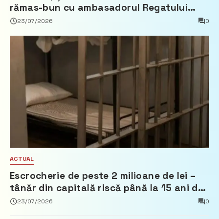
rămas-bun cu ambasadorul Regatului
Țărilor de Jos, Fred Duijn
23/07/2026
0
ACTUAL
Escrocherie de peste 2 milioane de lei –
tânăr din capitală riscă până la 15 ani de
închisoare
23/07/2026
0