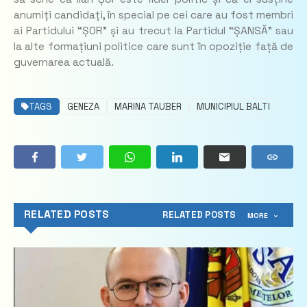
anumiți candidați, în special pe cei care au fost membri
ai Partidului “ȘOR” și au trecut la Partidul “ȘANSĂ” sau
la alte formațiuni politice care sunt în opoziție față de
guvernarea actuală.
TAGS
GENEZA
MARINA TAUBER
MUNICIPIUL BALTI
RELATED POSTS
RELATED POSTS
MORE