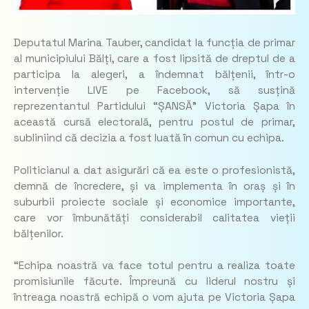
Deputatul Marina Tauber, candidat la funcția de primar
al municipiului Bălți, care a fost lipsită de dreptul de a
participa la alegeri, a îndemnat bălțenii, într-o
intervenție LIVE pe Facebook, să susțină
reprezentantul Partidului “ȘANSĂ” Victoria Șapa în
această cursă electorală, pentru postul de primar,
subliniind că decizia a fost luată în comun cu echipa.
Politicianul a dat asigurări că ea este o profesionistă,
demnă de încredere, și va implementa în oraș și în
suburbii proiecte sociale și economice importante,
care vor îmbunătăți considerabil calitatea vieții
bălțenilor.
“Echipa noastră va face totul pentru a realiza toate
promisiunile făcute. Împreună cu liderul nostru și
întreaga noastră echipă o vom ajuta pe Victoria Șapa