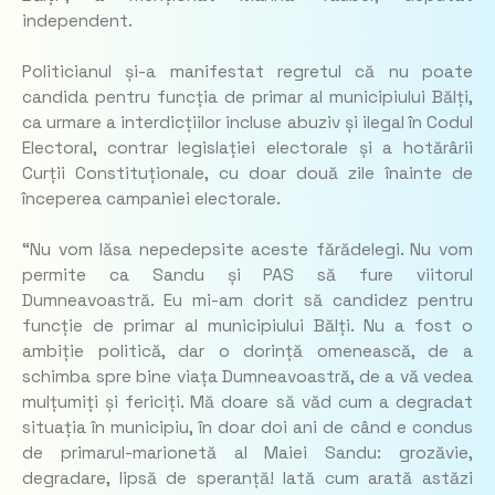
independent.
Politicianul și-a manifestat regretul că nu poate
candida pentru funcția de primar al municipiului Bălți,
ca urmare a interdicțiilor incluse abuziv și ilegal în Codul
Electoral, contrar legislației electorale și a hotărârii
Curții Constituționale, cu doar două zile înainte de
începerea campaniei electorale.
“Nu vom lăsa nepedepsite aceste fărădelegi. Nu vom
permite ca Sandu și PAS să fure viitorul
Dumneavoastră. Eu mi-am dorit să candidez pentru
funcție de primar al municipiului Bălți. Nu a fost o
ambiție politică, dar o dorință omenească, de a
schimba spre bine viața Dumneavoastră, de a vă vedea
mulțumiți și fericiți. Mă doare să văd cum a degradat
situația în municipiu, în doar doi ani de când e condus
de primarul-marionetă al Maiei Sandu: grozăvie,
degradare, lipsă de speranță! Iată cum arată astăzi