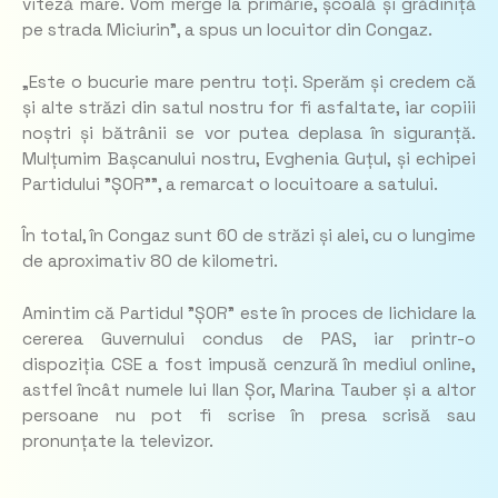
viteză mare. Vom merge la primărie, școală și grădiniță
pe strada Miciurin”, a spus un locuitor din Congaz.
„Este o bucurie mare pentru toți. Sperăm și credem că
și alte străzi din satul nostru for fi asfaltate, iar copiii
noștri și bătrânii se vor putea deplasa în siguranță.
Mulțumim Bașcanului nostru, Evghenia Guțul, și echipei
Partidului ”ȘOR””, a remarcat o locuitoare a satului.
În total, în Congaz sunt 60 de străzi și alei, cu o lungime
de aproximativ 80 de kilometri.
Amintim că Partidul ”ȘOR” este în proces de lichidare la
cererea Guvernului condus de PAS, iar printr-o
dispoziția CSE a fost impusă cenzură în mediul online,
astfel încât numele lui Ilan Șor, Marina Tauber și a altor
persoane nu pot fi scrise în presa scrisă sau
pronunțate la televizor.