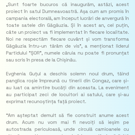
„Sunt foarte bucuros că inaugurăm, astăzi, acest
proiect în satul Dumneavoastră. Așa cum am promis în
campania electorală, am început lucrări de anvergură în
toate satele din Găgăuzia. Și în acest an, cel puțin,
câte un proiect va fi implementat în fiecare localitate.
Noi ne respectăm fiecare cuvânt și vom transforma
Găgăuzia întru-un tărâm de vis”, a menționat liderul
Partidului ”ȘOR”, numele căruia nu poate fi pronunțat
sau scris în presa de la Chișinău.
Evghenia Guțul a deschis solemn noul drum, tăind
panglica roșie împreună cu tinerii din Congaz, care și-
au luat ca amintire bucăți din aceasta. La eveniment
au participat zeci de locuitori ai satului, care și-au
exprimat recunoștința față proiect.
“Am așteptat demult să fie construit anume acest
drum. Acum nu vom mai fi nevoiți să ieșim pe
autostrada periculoasă, unde circulă camioanele cu