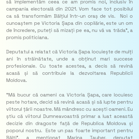
să implementăm ceea ce am promis noi, inclusiv în
campania electorală din 2021. Vom face tot posibilul
ca să transformăm Bălțiul într-un oraș de vis. Noi o
cunoaștem pe Victoria Șapa din copilărie, este un om
de încredere, puteți să mizați pe ea, nu vă va trăda”, a
promis politiciana.
Deputatul a relatat că Victoria Șapa locuiește de mulți
ani în străinătate, unde a obținut mari succese
profesionale. Cu toate acestea, a decis să revină
acasă și să contribuie la dezvoltarea Republicii
Moldova.
“Mă bucur că oameni ca Victoria Șapa, care locuiesc
peste hotare, decid să revină acasă și să lupte pentru
viitorul țării noastre. Mă mândresc cu acești oameni. Eu
știu că viitorul Dumneavoastră primar a luat această
decizie din dragoste față de Republica Moldova și
poporul nostru. Este un pas foarte important pentru
Bălți”, a menționat Marina Tauber, deputat