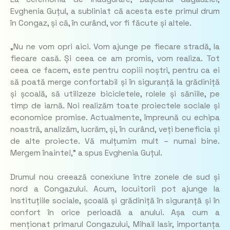
Evghenia Guțul, a subliniat că acesta este primul drum
în Congaz, și că, în curând, vor fi făcute și altele.
„Nu ne vom opri aici. Vom ajunge pe fiecare stradă, la
fiecare casă. Și ceea ce am promis, vom realiza. Tot
ceea ce facem, este pentru copiii noștri, pentru ca ei
să poată merge confortabil și în siguranță la grădiniță
și școală, să utilizeze bicicletele, rolele și săniile, pe
timp de iarnă. Noi realizăm toate proiectele sociale și
economice promise. Actualmente, împreună cu echipa
noastră, analizăm, lucrăm, și, în curând, veți beneficia și
de alte proiecte. Vă mulțumim mult – numai bine.
Mergem înainte!,” a spus Evghenia Guțul.
Drumul nou creează conexiune între zonele de sud și
nord a Congazului. Acum, locuitorii pot ajunge la
instituțiile sociale, școală și grădiniță în siguranță și în
confort în orice perioadă a anului. Așa cum a
menționat primarul Congazului, Mihail Iasir, importanța