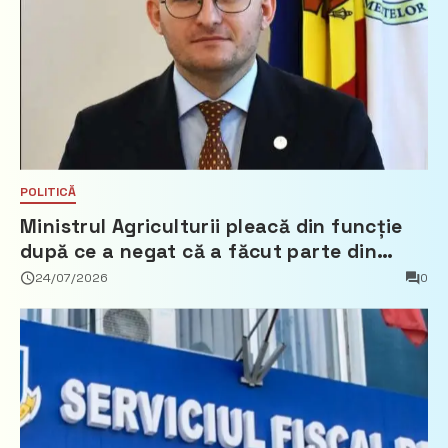
POLITICĂ
Ministrul Agriculturii pleacă din funcție
după ce a negat că a făcut parte din
Partidul Democrat
24/07/2026
0