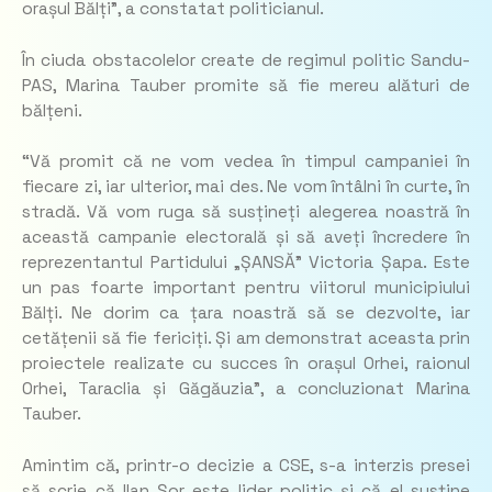
orașul Bălți”, a constatat politicianul.
În ciuda obstacolelor create de regimul politic Sandu-
PAS, Marina Tauber promite să fie mereu alături de
bălțeni.
“Vă promit că ne vom vedea în timpul campaniei în
fiecare zi, iar ulterior, mai des. Ne vom întâlni în curte, în
stradă. Vă vom ruga să susțineți alegerea noastră în
această campanie electorală și să aveți încredere în
reprezentantul Partidului „ȘANSĂ” Victoria Șapa. Este
un pas foarte important pentru viitorul municipiului
Bălți. Ne dorim ca țara noastră să se dezvolte, iar
cetățenii să fie fericiți. Și am demonstrat aceasta prin
proiectele realizate cu succes în orașul Orhei, raionul
Orhei, Taraclia și Găgăuzia”, a concluzionat Marina
Tauber.
Amintim că, printr-o decizie a CSE, s-a interzis presei
să scrie că Ilan Șor este lider politic și că el susține