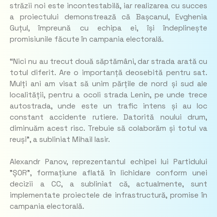
străzii noi este incontestabilă, iar realizarea cu succes
a proiectului demonstrează că Bașcanul, Evghenia
Guțul, împreună cu echipa ei, își îndeplinește
promisiunile făcute în campania electorală.
“Nici nu au trecut două săptămâni, dar strada arată cu
totul diferit. Are o importanță deosebită pentru sat.
Mulți ani am visat să unim părțile de nord și sud ale
localității, pentru a ocoli strada Lenin, pe unde trece
autostrada, unde este un trafic intens și au loc
constant accidente rutiere. Datorită noului drum,
diminuăm acest risc. Trebuie să colaborăm și totul va
reuși”, a subliniat Mihail Iasir.
Alexandr Panov, reprezentantul echipei lui Partidului
”ȘOR”, formațiune aflată în lichidare conform unei
decizii a CC, a subliniat că, actualmente, sunt
implementate proiectele de infrastructură, promise în
campania electorală.