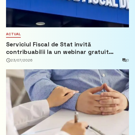
ACTUAL
Serviciul Fiscal de Stat invită
contribuabilii la un webinar gratuit
privind calculul impozitului pe bunurile
23/07/2026
0
imobiliare