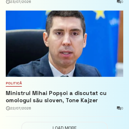
Țărilor de Jos, Fred Duijn
23/07/2026
0
POLITICĂ
Ministrul Mihai Popșoi a discutat cu
omologul său sloven, Tone Kajzer
22/07/2026
0
LOAD MORE