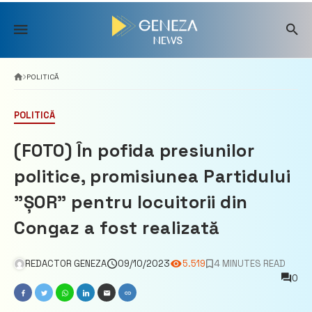
Skip
to
content
POLITICĂ
POLITICĂ
(FOTO) În pofida presiunilor
politice, promisiunea Partidului
”ȘOR” pentru locuitorii din
Congaz a fost realizată
REDACTOR GENEZA
09/10/2023
5.519
4 MINUTES READ
0