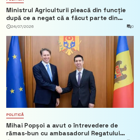
Ministrul Agriculturii pleacă din funcție
după ce a negat că a făcut parte din
Partidul Democrat
24/07/2026
0
POLITICĂ
Mihai Popșoi a avut o întrevedere de
rămas-bun cu ambasadorul Regatului