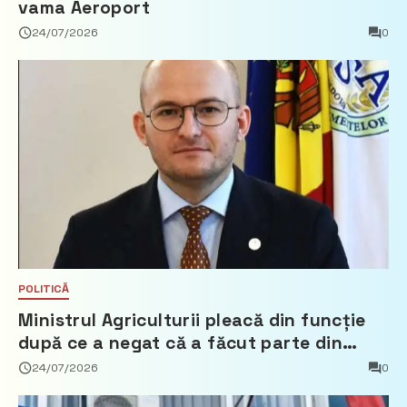
vama Aeroport
24/07/2026
0
POLITICĂ
Ministrul Agriculturii pleacă din funcție
după ce a negat că a făcut parte din
Partidul Democrat
24/07/2026
0