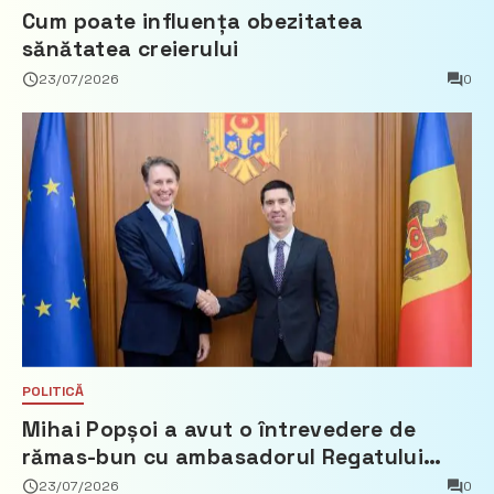
Cum poate influența obezitatea
sănătatea creierului
23/07/2026
0
POLITICĂ
Mihai Popșoi a avut o întrevedere de
rămas-bun cu ambasadorul Regatului
Țărilor de Jos, Fred Duijn
23/07/2026
0