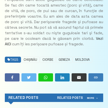
Se fac din carne tocată amestec (porc şi vită), carne
de vită, de porc, de pui sau de curcan, în funcţie de
preferinţele voastre. Eu am ales de data asta carnea
de porc şi vită. Dar perişoarele fragede şi pufoase au
câteva secrete. Nu pot să vă ascund faptul că primele
tentative s-au soldat cu nişte guguloaie tari şi fade,
pe care le ocoleam dacă le găseam prin ciorbă.
Vezi
AICI
cum îți ies perișoare pufoase și fragede.
TAGS
CHIȘINĂU
CIORBE
GENEZA
MOLDOVA
RELATED POSTS
RELATED POSTS
MORE