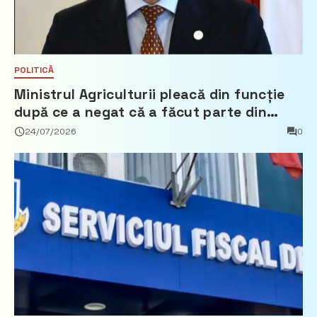
POLITICĂ
Ministrul Agriculturii pleacă din funcție
după ce a negat că a făcut parte din
Partidul Democrat
24/07/2026
0