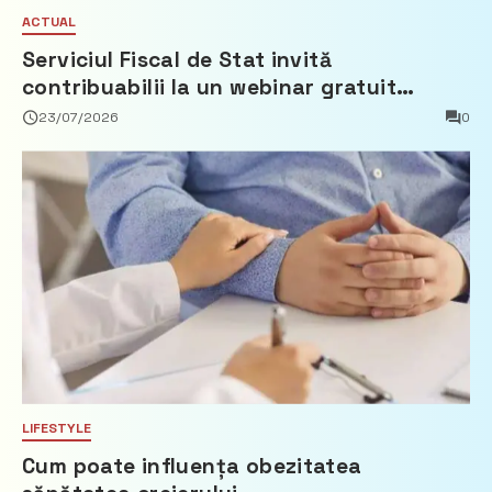
ACTUAL
Serviciul Fiscal de Stat invită
contribuabilii la un webinar gratuit
privind calculul impozitului pe bunurile
23/07/2026
0
imobiliare
LIFESTYLE
Cum poate influența obezitatea