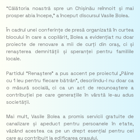
“Călătoria noastră spre un Chișinău reînnoit și mai
prosper abia începe,” a început discursul Vasile Bolea.
În cadrul unei conferințe de presă organizată în curtea
blocului în care a copilărit, Bolea a evidențiat nu doar
proiecte de renovare a mii de curți din oraș, ci și
renașterea demnității și speranței pentru familiile
locale.
Partidul “Renaștere” a pus accent pe proiectul „Pâine
cu 1 leu pentru fiecare bătrân”, descriindu-l nu doar ca
o măsură socială, ci ca un act de recunoaștere a
contribuției pe care generațiile în vârstă le-au adus
societății.
Mai mult, Vasile Bolea a promis servicii gratuite de
canalizare și apeduct pentru persoanele în etate,
văzând acestea ca pe un drept esențial pentru cei
care au contribuit la edificarea orașului.