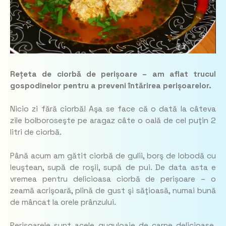
Rețeta de ciorbă de perișoare – am aflat trucul
gospodinelor pentru a preveni întărirea perișoarelor.
Nicio zi fără ciorbă! Aşa se face că o dată la câteva
zile bolboroseşte pe aragaz câte o oală de cel puţin 2
litri de ciorbă.
Până acum am gătit ciorbă de gulii, borş de lobodă cu
leuştean, supă de roşii, supă de pui. De data asta e
vremea pentru delicioasa ciorbă de perișoare – o
zeamă acrişoară, plină de gust şi săţioasă, numai bună
de mâncat la orele prânzului.
Perişoarele sunt acele guguloaie de carne delicioase.