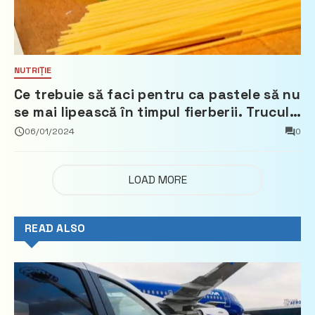
NUTRIȚIE
Ce trebuie să faci pentru ca pastele să nu
se mai lipească în timpul fierberii. Trucul
pe care nu multe gospodine îl cunosc
06/01/2024
0
LOAD MORE
READ ALSO