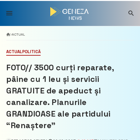
Skip
to
content
ACTUAL
ACTUAL
POLITICĂ
FOTO// 3500 curți reparate,
pâine cu 1 leu și servicii
GRATUITE de apeduct și
canalizare. Planurile
GRANDIOASE ale partidului
“Renaștere”