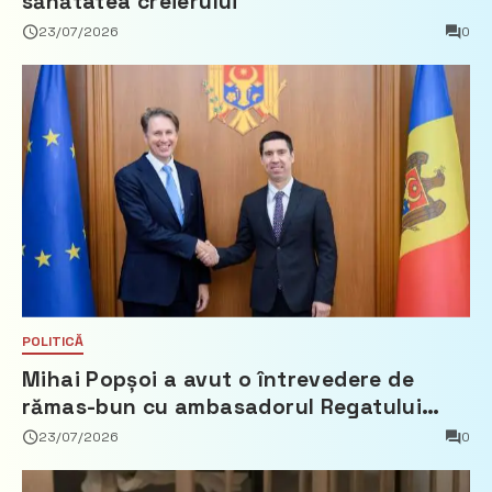
sănătatea creierului
23/07/2026
0
POLITICĂ
Mihai Popșoi a avut o întrevedere de
rămas-bun cu ambasadorul Regatului
Țărilor de Jos, Fred Duijn
23/07/2026
0