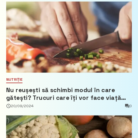
NUTRIȚIE
Nu reușești să schimbi modul în care
gătești? Trucuri care îți vor face viață
mai ușoară
20/09/2024
0