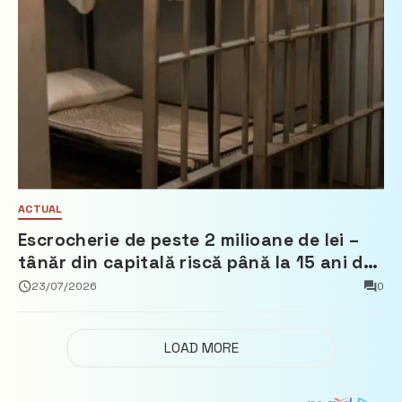
ACTUAL
Escrocherie de peste 2 milioane de lei –
tânăr din capitală riscă până la 15 ani de
închisoare
23/07/2026
0
LOAD MORE