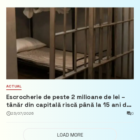
ACTUAL
Escrocherie de peste 2 milioane de lei –
tânăr din capitală riscă până la 15 ani de
închisoare
23/07/2026
0
LOAD MORE