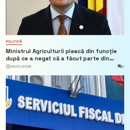
POLITICĂ
Ministrul Agriculturii pleacă din funcție
după ce a negat că a făcut parte din
Partidul Democrat
24/07/2026
0