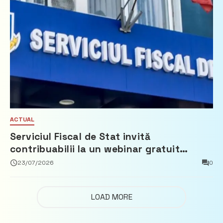
ACTUAL
Serviciul Fiscal de Stat invită
contribuabilii la un webinar gratuit
privind calculul impozitului pe bunurile
23/07/2026
0
imobiliare
LOAD MORE