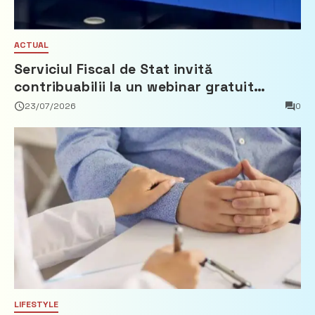
ACTUAL
Serviciul Fiscal de Stat invită
contribuabilii la un webinar gratuit
privind calculul impozitului pe bunurile
23/07/2026
0
imobiliare
LIFESTYLE