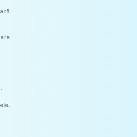
ează
care
.
ele.