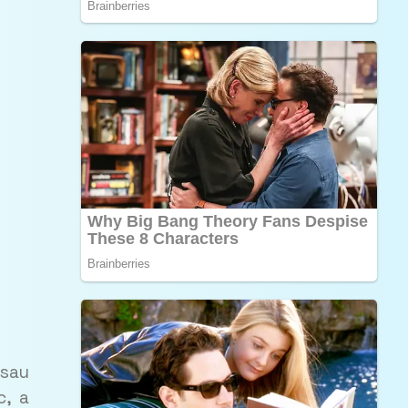
 sau
c, a