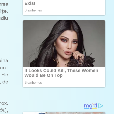
orme
ițe.
udiu
pina
sunt
 Ele
, de
rox.
2%),