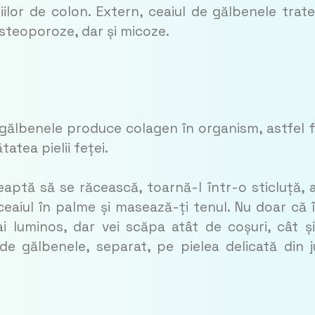
ațiilor de colon. Extern, ceaiul de gălbenele trat
osteoporoze, dar și micoze.
gălbenele produce colagen în organism, astfel f
tea pielii feței.
eaptă să se răcească, toarnă-l într-o sticluță, 
 ceaiul în palme și masează-ți tenul. Nu doar că î
i luminos, dar vei scăpa atât de coșuri, cât ș
de gălbenele, separat, pe pielea delicată din j