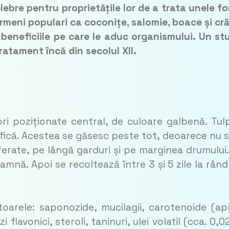
lebre pentru proprietățile lor de a trata unele f
meni populari ca coconițe, salomie, boace și cră
beneficiile pe care le
aduc
organismului. Un st
ratament încă din secolul XII.
ri poziționate central, de culoare galbenă. Tul
ifică. Acestea se găsesc peste tot, deoarece nu 
e ferate, pe lângă garduri și pe marginea drumului.
amnă. Apoi se recoltează între 3 și 5 zile la rând
oarele: saponozide, mucilagii, carotenoide (ap
zi flavonici, steroli, taninuri, ulei volatil (cca. 0,0