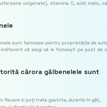
iterpene oxigenate), vitamina C, acid malic, să
enele
enele sunt faimoase pentru proprietățile de sut
 indiferent că alegi să le folosești pe post de c
atorită cărora gălbenelele sunt
fiecare zi poți trata gastrita, durerile în gât,