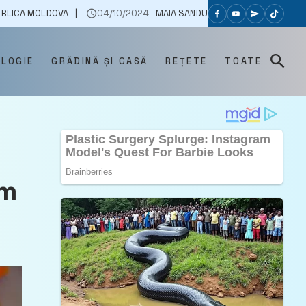
VA
04/10/2024
MAIA SANDU A AVUT O CONVERSAȚIE TELEFONICĂ CU
OLOGIE
GRĂDINĂ ȘI CASĂ
REȚETE
TOATE
sm