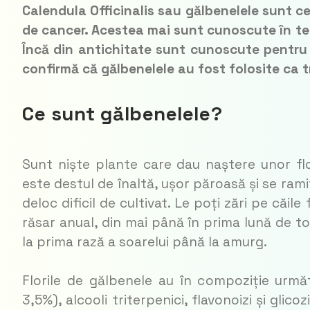
Calendula Officinalis sau gălbenelele sunt ce
de cancer. Acestea mai sunt cunoscute în ter
Încă din antichitate sunt cunoscute pentru 
confirmă că gălbenelele au fost folosite ca t
Ce sunt gălbenelele?
Sunt niște plante care dau naștere unor flo
este destul de înaltă, ușor păroasă și se ram
deloc dificil de cultivat. Le poți zări pe căil
răsar anual, din mai până în prima lună de to
la prima rază a soarelui până la amurg.
Florile de gălbenele au în compoziție următ
3,5%), alcooli triterpenici, flavonoizi și glicozi