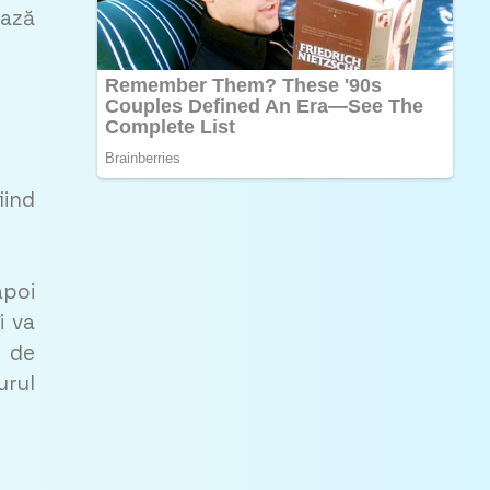
ează
iind
apoi
i va
i de
urul