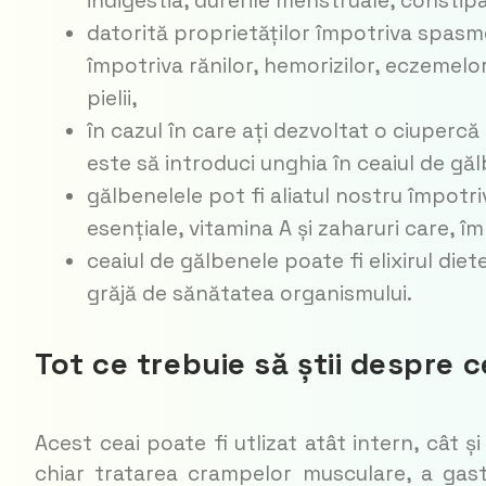
indigestia, durerile menstruale, constipa
datorită proprietăților împotriva spasmel
împotriva rănilor, hemorizilor, eczemelor,
pielii,
în cazul în care ați dezvoltat o ciupercă 
este să introduci unghia în ceaiul de gă
gălbenelele pot fi aliatul nostru împotriv
esențiale, vitamina A și zaharuri care, î
ceaiul de gălbenele poate fi elixirul diet
grăjă de sănătatea organismului.
Tot ce trebuie să știi despre 
Acest ceai poate fi utlizat atât intern, cât 
chiar tratarea crampelor musculare, a gastri