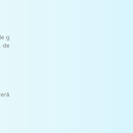
de g
, de
feră