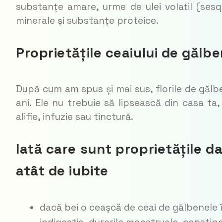
substanțe amare, urme de ulei volatil (sesqu
minerale și substanțe proteice.
Proprietățile ceaiului de gălb
După cum am spus și mai sus, florile de gălb
ani. Ele nu trebuie să lipsească din casa ta,
alifie, infuzie sau tinctură.
Iată care sunt proprietățile d
atât de iubite
dacă bei o ceașcă de ceai de gălbenele în 