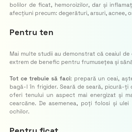
bolilor de ficat, hemoroizilor, dar și inflam
afecțiuni precum: degerături, arsuri, acnee, 
Pentru ten
Mai multe studii au demonstrat că ceaiul de 
extrem de benefic pentru frumusețea și sănăta
Tot ce trebuie să faci
: prepară un ceai, așt
bagă-l în frigider. Seară de seară, picură-ți
oferi tenului un aspect mai energizat și ma
cearcăne. De asemenea, poți folosi și ulei 
ochilor.
Pentru ficat