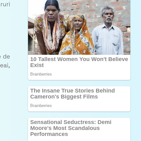
ruri
e de
eai,