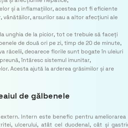
ția și afecțiunile hepatice,
or și a inflamațiilor, acestea pot fi eficiente
 vânătăilor, arsurilor sau a altor afecțiuni ale
la unghia de la picior, tot ce trebuie să faceți
lbenele de două ori pe zi, timp de 20 de minute,
a răcelii, deoarece florile sunt bogate în uleiuri
mpreună, întăresc sistemul imunitar,
elor. Acesta ajută la arderea grăsimilor și are
ceaiul de gălbenele
și extern. Intern este benefic pentru ameliorarea
tei, ulcerului, atât cel duodenal, cât și gastri