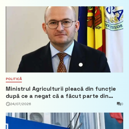
POLITICĂ
Ministrul Agriculturii pleacă din funcție
după ce a negat că a făcut parte din
Partidul Democrat
24/07/2026
0