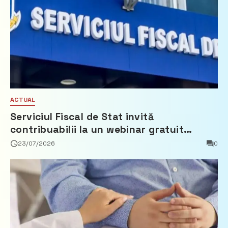
ACTUAL
Serviciul Fiscal de Stat invită
contribuabilii la un webinar gratuit
privind calculul impozitului pe bunurile
23/07/2026
0
imobiliare