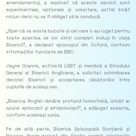
amendamentul, a explicat că aceste servicii sunt
experimentale, opționale și voluntare, astfel încât
niciun cleric nu va fi obligat să le conducă.
„Sper că va exista bucurie și cei care s-au rugat pentru
toate acestea se vor simți complet incluși în viața
Bisericii”, a declarat episcopul din Oxford, conform
informațiilor furnizate de BBC.
Jayne Ozanne, activistă LGBT și membră a Sinodului
General al Bisericii Anglicane, a solicitat schimbarea
deciziei Bisericii și acceptarea căsătoriilor între
cuplurile de același sex.
„Biserica Angliei rămâne profund homofobă, oricât ar
spune episcopii și arhiepiscopii”, a adăugat aceasta,
conform aceleiași surse.
Pe de altă parte, Biserica Episcopală Scoțiană și
Biserica Presbyteriană din Scoția permit căsătoriile