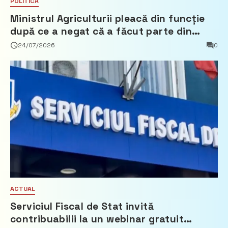
POLITICĂ
Ministrul Agriculturii pleacă din funcție
după ce a negat că a făcut parte din
Partidul Democrat
24/07/2026
0
ACTUAL
Serviciul Fiscal de Stat invită
contribuabilii la un webinar gratuit