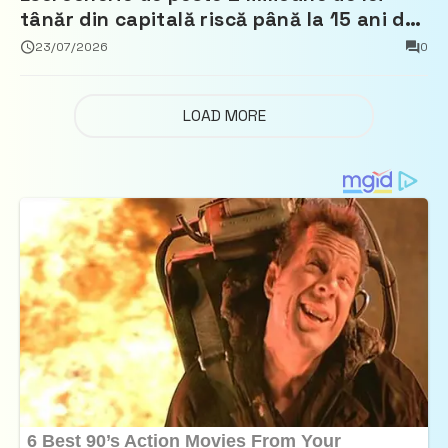
tânăr din capitală riscă până la 15 ani de
închisoare
23/07/2026
0
LOAD MORE