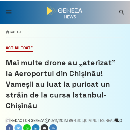
Skip
to
content
ACTUAL
ACTUAL
TOATE
Mai multe drone au „aterizat”
la Aeroportul din Chișinău!
Vameșii au luat la puricat un
străin de la cursa Istanbul-
Chișinău
REDACTOR GENEZA
16/11/2023
430
0 MINUTES READ
0