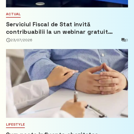
ACTUAL
Serviciul Fiscal de Stat invită
contribuabilii la un webinar gratuit
privind calculul impozitului pe bunurile
23/07/2026
0
imobiliare
LIFESTYLE