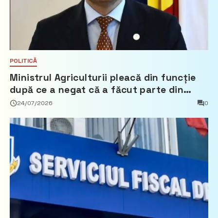
POLITICĂ
Ministrul Agriculturii pleacă din funcție
după ce a negat că a făcut parte din
Partidul Democrat
24/07/2026
0