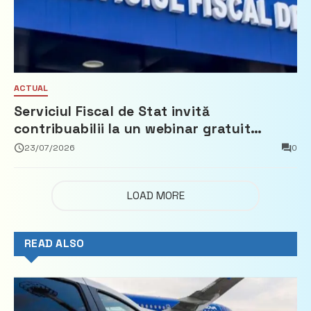
ACTUAL
Serviciul Fiscal de Stat invită
contribuabilii la un webinar gratuit
privind calculul impozitului pe bunurile
23/07/2026
0
imobiliare
LOAD MORE
READ ALSO