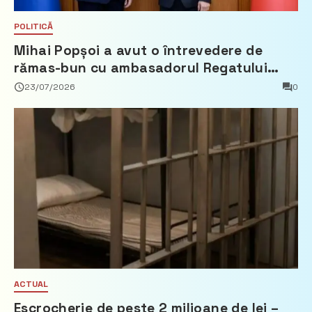
POLITICĂ
Mihai Popșoi a avut o întrevedere de
rămas-bun cu ambasadorul Regatului
Țărilor de Jos, Fred Duijn
23/07/2026
0
ACTUAL
Escrocherie de peste 2 milioane de lei –