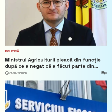
POLITICĂ
Ministrul Agriculturii pleacă din funcție
după ce a negat că a făcut parte din
Partidul Democrat
24/07/2026
0