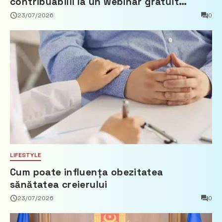
contribuabilii la un webinar gratuit
privind calculul impozitului pe bunurile
23/07/2026
0
imobiliare
LIFESTYLE
Cum poate influența obezitatea
sănătatea creierului
23/07/2026
0