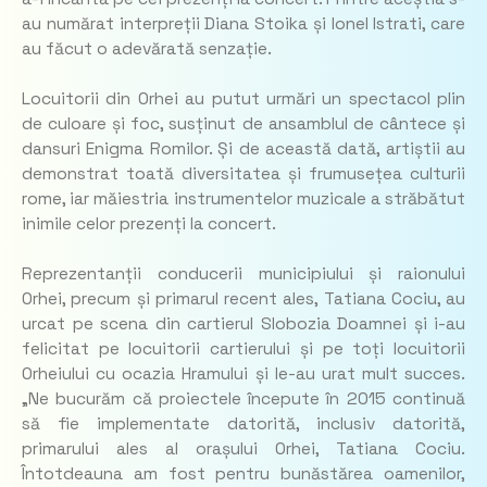
au numărat interpreții Diana Stoika și Ionel Istrati, care
au făcut o adevărată senzație.
Locuitorii din Orhei au putut urmări un spectacol plin
de culoare și foc, susținut de ansamblul de cântece și
dansuri Enigma Romilor. Și de această dată, artiștii au
demonstrat toată diversitatea și frumusețea culturii
rome, iar măiestria instrumentelor muzicale a străbătut
inimile celor prezenți la concert.
Reprezentanții conducerii municipiului și raionului
Orhei, precum și primarul recent ales, Tatiana Cociu, au
urcat pe scena din cartierul Slobozia Doamnei și i-au
felicitat pe locuitorii cartierului și pe toți locuitorii
Orheiului cu ocazia Hramului și le-au urat mult succes.
„Ne bucurăm că proiectele începute în 2015 continuă
să fie implementate datorită, inclusiv datorită,
primarului ales al orașului Orhei, Tatiana Cociu.
Întotdeauna am fost pentru bunăstărea oamenilor,