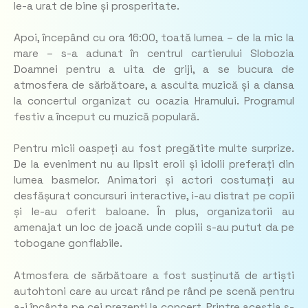
le-a urat de bine și prosperitate.
Apoi, începând cu ora 16:00, toată lumea – de la mic la
mare – s-a adunat în centrul cartierului Slobozia
Doamnei pentru a uita de griji, a se bucura de
atmosfera de sărbătoare, a asculta muzică și a dansa
la concertul organizat cu ocazia Hramului. Programul
festiv a început cu muzică populară.
Pentru micii oaspeți au fost pregătite multe surprize.
De la eveniment nu au lipsit eroii și idolii preferați din
lumea basmelor. Animatori și actori costumați au
desfășurat concursuri interactive, i-au distrat pe copii
și le-au oferit baloane. În plus, organizatorii au
amenajat un loc de joacă unde copiii s-au putut da pe
tobogane gonflabile.
Atmosfera de sărbătoare a fost susținută de artiști
autohtoni care au urcat rând pe rând pe scenă pentru
a-i încânta pe cei prezenți la concert. Printre aceștia s-