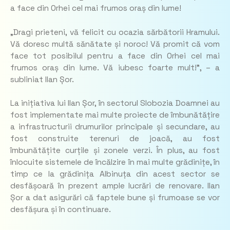
a face din Orhei cel mai frumos oraș din lume!
„Dragi prieteni, vă felicit cu ocazia sărbătorii Hramului.
Vă doresc multă sănătate și noroc! Vă promit că vom
face tot posibilul pentru a face din Orhei cel mai
frumos oraș din lume. Vă iubesc foarte mult!”, – a
subliniat Ilan Șor.
La inițiativa lui Ilan Șor, în sectorul Slobozia Doamnei au
fost implementate mai multe proiecte de îmbunătățire
a infrastructurii drumurilor principale și secundare, au
fost construite terenuri de joacă, au fost
îmbunătățite curțile și zonele verzi. În plus, au fost
înlocuite sistemele de încălzire în mai multe grădinițe, în
timp ce la grădinița Albinuța din acest sector se
desfășoară în prezent ample lucrări de renovare. Ilan
Șor a dat asigurări că faptele bune și frumoase se vor
desfășura și în continuare.