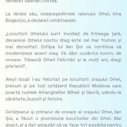
declarat Valerian Cristea.
La rândul său, vicepreședintele raionului Orhei, Irina
Bogaciuc, a declarat următoarele:
„Locuitorii Orheiului sunt invidiați de întreaga țară,
deoarece Orheiul nostru drag este cel mai frumos și
mai dezvoltat. Echipa lui Ilan Șor va continua să
modernizeze acest oraș. Vă dăm cuvântul nostru de
onoare. Trăiască Orhei! Felicitări și la mulți ani, dragi
prieteni!”.
Aleșii locali i-au felicitat pe locuitorii orașului Orhei,
precum și pe toți cetățenii Republicii Moldova care
poartă numele Arhanghelilor Mihail și Gavriil, urându-le
sănătate, bucurii și fericire.
Cetățeanul și primarul de onoare al orașului Orhei, Ilan
Șor, a făcut o promisiune locuitorilor din Orhei. Mai
exact, el a dat asigurări că va face tot posibilul pentru