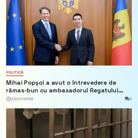
POLITICĂ
Mihai Popșoi a avut o întrevedere de
rămas-bun cu ambasadorul Regatului
Țărilor de Jos, Fred Duijn
23/07/2026
0