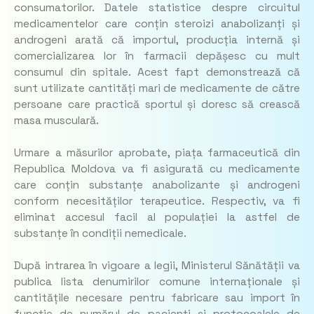
consumatorilor. Datele statistice despre circuitul
medicamentelor care conțin steroizi anabolizanți și
androgeni arată că importul, producția internă și
comercializarea lor în farmacii depășesc cu mult
consumul din spitale. Acest fapt demonstrează că
sunt utilizate cantități mari de medicamente de către
persoane care practică sportul și doresc să crească
masa musculară.
Urmare a măsurilor aprobate, piața farmaceutică din
Republica Moldova va fi asigurată cu medicamente
care conțin substanțe anabolizante și androgeni
conform necesităților terapeutice. Respectiv, va fi
eliminat accesul facil al populației la astfel de
substanțe în condiții nemedicale.
După intrarea în vigoare a legii, Ministerul Sănătății va
publica lista denumirilor comune internaționale și
cantitățile necesare pentru fabricare sau import în