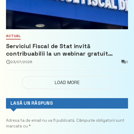
ACTUAL
Serviciul Fiscal de Stat invită
contribuabilii la un webinar gratuit
privind calculul impozitului pe bunurile
23/07/2026
0
imobiliare
LOAD MORE
LASĂ UN RĂSPUNS
Adresa ta de email nu va fi publicată.
Câmpurile obligatorii sunt
marcate cu
*