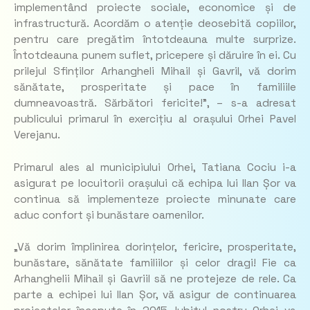
implementând proiecte sociale, economice și de
infrastructură. Acordăm o atenție deosebită copiilor,
pentru care pregătim întotdeauna multe surprize.
Întotdeauna punem suflet, pricepere și dăruire în ei. Cu
prilejul Sfinților Arhangheli Mihail și Gavril, vă dorim
sănătate, prosperitate și pace în familiile
dumneavoastră. Sărbători fericite!”, – s-a adresat
publicului primarul în exercițiu al orașului Orhei Pavel
Verejanu.
Primarul ales al municipiului Orhei, Tatiana Cociu i-a
asigurat pe locuitorii orașului că echipa lui Ilan Șor va
continua să implementeze proiecte minunate care
aduc confort și bunăstare oamenilor.
„Vă dorim împlinirea dorințelor, fericire, prosperitate,
bunăstare, sănătate familiilor și celor dragi! Fie ca
Arhanghelii Mihail și Gavriil să ne protejeze de rele. Ca
parte a echipei lui Ilan Șor, vă asigur de continuarea