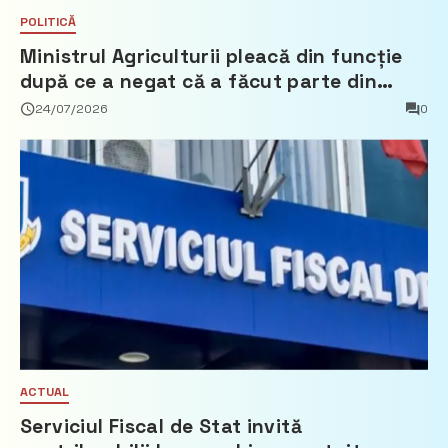
POLITICĂ
Ministrul Agriculturii pleacă din funcție
după ce a negat că a făcut parte din
Partidul Democrat
24/07/2026
0
ACTUAL
Serviciul Fiscal de Stat invită