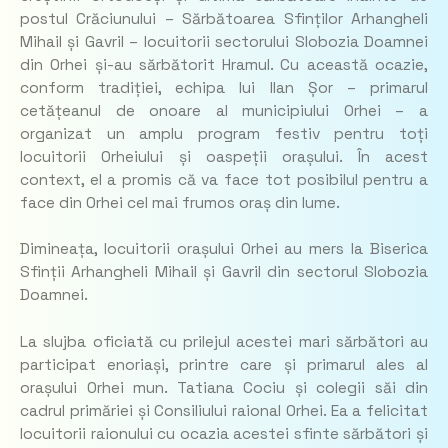
postul Crăciunului – Sărbătoarea Sfinților Arhangheli
Mihail și Gavril – locuitorii sectorului Slobozia Doamnei
din Orhei și-au sărbătorit Hramul. Cu această ocazie,
conform tradiției, echipa lui Ilan Șor – primarul
cetățeanul de onoare al municipiului Orhei – a
organizat un amplu program festiv pentru toți
locuitorii Orheiului și oaspeții orașului. În acest
context, el a promis că va face tot posibilul pentru a
face din Orhei cel mai frumos oraș din lume.
Dimineața, locuitorii orașului Orhei au mers la Biserica
Sfinții Arhangheli Mihail și Gavril din sectorul Slobozia
Doamnei.
La slujba oficiată cu prilejul acestei mari sărbători au
participat enoriași, printre care și primarul ales al
orașului Orhei mun. Tatiana Cociu și colegii săi din
cadrul primăriei și Consiliului raional Orhei. Ea a felicitat
locuitorii raionului cu ocazia acestei sfinte sărbători și