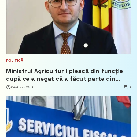
POLITICĂ
Ministrul Agriculturii pleacă din funcție
după ce a negat că a făcut parte din
Partidul Democrat
24/07/2026
0