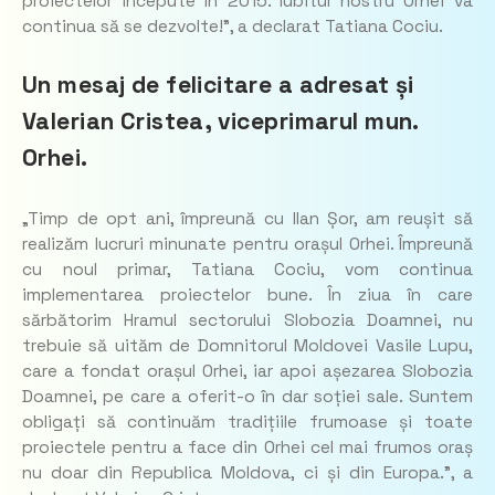
proiectelor începute în 2015. Iubitul nostru Orhei va
continua să se dezvolte!”, a declarat Tatiana Cociu.
Un mesaj de felicitare a adresat și
Valerian Cristea, viceprimarul mun.
Orhei.
„Timp de opt ani, împreună cu Ilan Șor, am reușit să
realizăm lucruri minunate pentru orașul Orhei. Împreună
cu noul primar, Tatiana Cociu, vom continua
implementarea proiectelor bune. În ziua în care
sărbătorim Hramul sectorului Slobozia Doamnei, nu
trebuie să uităm de Domnitorul Moldovei Vasile Lupu,
care a fondat orașul Orhei, iar apoi așezarea Slobozia
Doamnei, pe care a oferit-o în dar soției sale. Suntem
obligați să continuăm tradițiile frumoase și toate
proiectele pentru a face din Orhei cel mai frumos oraș
nu doar din Republica Moldova, ci și din Europa.”, a