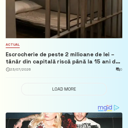
ACTUAL
Escrocherie de peste 2 milioane de lei –
tânăr din capitală riscă până la 15 ani de
închisoare
23/07/2026
0
LOAD MORE