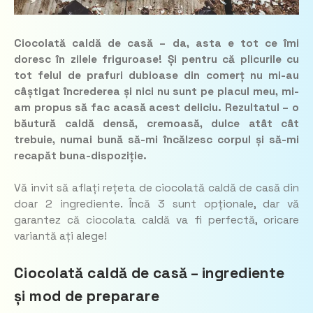
Ciocolată caldă de casă – da, asta e tot ce îmi
doresc în zilele friguroase! Și pentru că plicurile cu
tot felul de prafuri dubioase din comerț nu mi-au
câștigat încrederea și nici nu sunt pe placul meu, mi-
am propus să fac acasă acest deliciu. Rezultatul – o
băutură caldă densă, cremoasă, dulce atât cât
trebuie, numai bună să-mi încălzesc corpul și să-mi
recapăt buna-dispoziție.
Vă invit să aflați rețeta de ciocolată caldă de casă din
doar 2 ingrediente. Încă 3 sunt opționale, dar vă
garantez că ciocolata caldă va fi perfectă, oricare
variantă ați alege!
Ciocolată caldă de casă – ingrediente
și mod de preparare