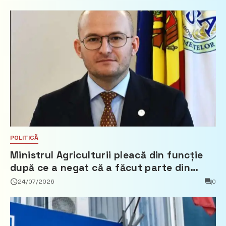
POLITICĂ
Ministrul Agriculturii pleacă din funcție
după ce a negat că a făcut parte din
Partidul Democrat
24/07/2026
0