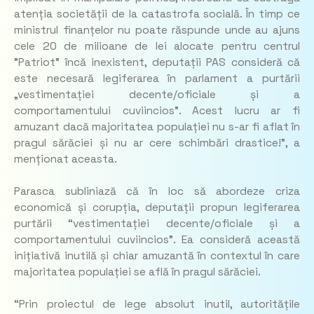
atenția societății de la catastrofa socială. În timp ce
ministrul finanțelor nu poate răspunde unde au ajuns
cele 20 de milioane de lei alocate pentru centrul
”Patriot” încă inexistent, deputații PAS consideră că
este necesară legiferarea în parlament a purtării
„vestimentației decente/oficiale și a
comportamentului cuviincios”. Acest lucru ar fi
amuzant dacă majoritatea populației nu s-ar fi aflat în
pragul sărăciei și nu ar cere schimbări drastice!”, a
menționat aceasta.
Parasca subliniază că în loc să abordeze criza
economică și corupția, deputații propun legiferarea
purtării “vestimentației decente/oficiale și a
comportamentului cuviincios”. Ea consideră această
inițiativă inutilă și chiar amuzantă în contextul în care
majoritatea populației se află în pragul sărăciei.
“Prin proiectul de lege absolut inutil, autoritățile