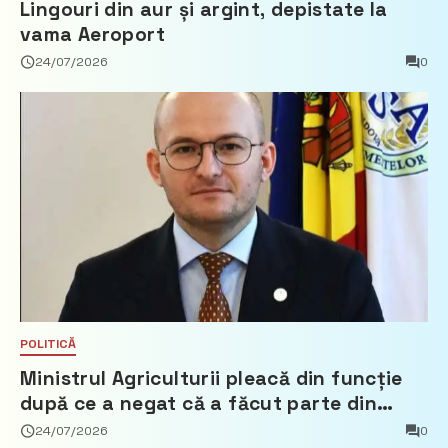
Lingouri din aur și argint, depistate la
vama Aeroport
24/07/2026
0
POLITICĂ
Ministrul Agriculturii pleacă din funcție
după ce a negat că a făcut parte din
Partidul Democrat
24/07/2026
0