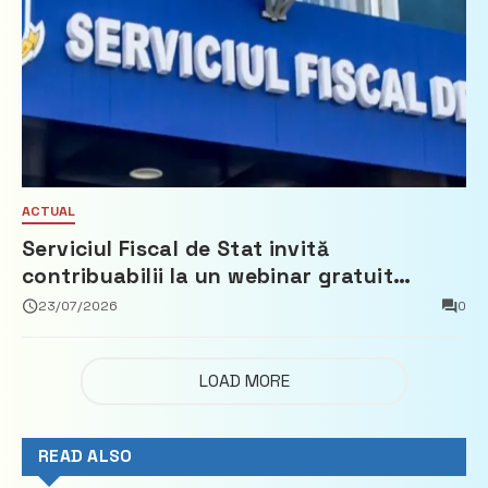
ACTUAL
Serviciul Fiscal de Stat invită
contribuabilii la un webinar gratuit
privind calculul impozitului pe bunurile
23/07/2026
0
imobiliare
LOAD MORE
READ ALSO