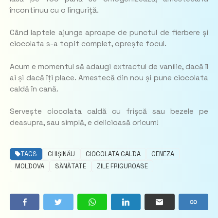
încontinuu cu o linguriță.
Când laptele ajunge aproape de punctul de fierbere și
ciocolata s-a topit complet, oprește focul.
Acum e momentul să adaugi extractul de vanilie, dacă îl
ai și dacă îți place. Amestecă din nou și pune ciocolata
caldă în cană.
Servește ciocolata caldă cu frișcă sau bezele pe
deasupra, sau simplă, e delicioasă oricum!
TAGS
CHIȘINĂU
CIOCOLATA CALDA
GENEZA
MOLDOVA
SĂNĂTATE
ZILE FRIGUROASE