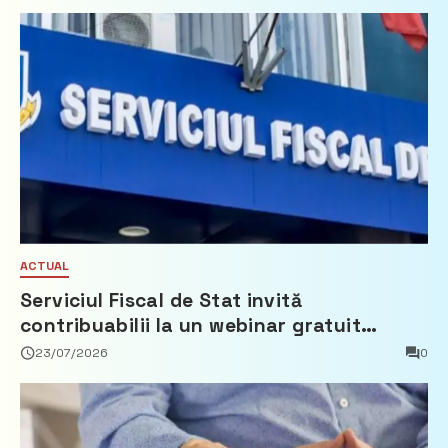
ACTUAL
Serviciul Fiscal de Stat invită
contribuabilii la un webinar gratuit
privind calculul impozitului pe bunurile
23/07/2026
0
imobiliare