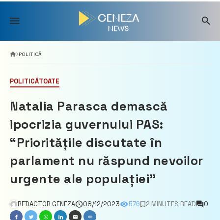
Skip
to
content
POLITICĂ
POLITICĂ
TOATE
Natalia Parasca demască
ipocrizia guvernului PAS:
“Prioritățile discutate în
parlament nu răspund nevoilor
urgente ale populației”
REDACTOR GENEZA
08/12/2023
576
2 MINUTES READ
0