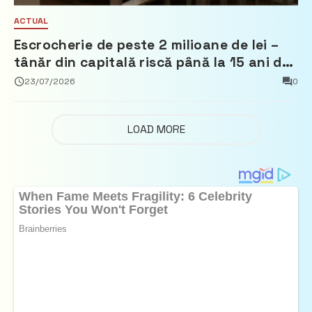
ACTUAL
Escrocherie de peste 2 milioane de lei –
tânăr din capitală riscă până la 15 ani de
închisoare
23/07/2026
0
LOAD MORE