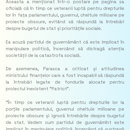
Aceasta a menționat într-o postare pe pagina sa
oficială că în timp ce veteranii luptă pentru drepturile
lor în fața parlamentului, guvernul, cheltuie milioane pe
proiecte obscure, evitând să răspundă la întrebări
despre bugetul de stat și prioritățile sociale.
Ea acuză partidul de guvernământ că este implicat în
manipulare politică, încercând să distragă atenția
societății de la catastrofa socială.
De asemenea, Parasca a criticat și atitudinea
ministrului finanțelor care a fost incapabil să răspundă
la întrebări legate de fondurile alocate pentru
proiectul inexistent “Patriot”.
“În timp ce veteranii luptă pentru drepturile lor la
porțile parlamentului, guvernul cheltuie milioane pe
proiecte obscure și ignoră întrebările despre bugetul
de stat. Vedem cum partidul de guvernămînt este
implicat în manipulare politică, încercând să sustragă