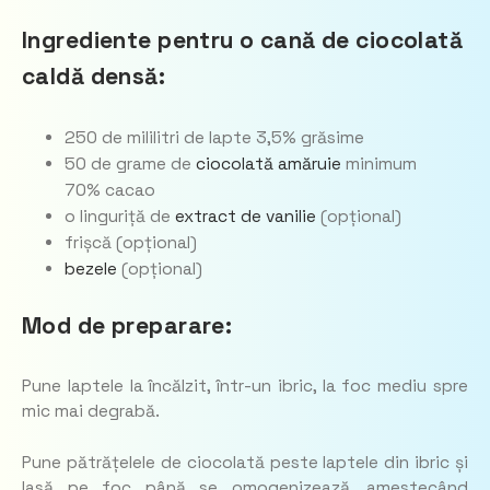
Ingrediente pentru o cană de ciocolată
caldă densă:
250 de mililitri de lapte 3,5% grăsime
50 de grame de
ciocolată amăruie
minimum
70% cacao
o linguriță de
extract de vanilie
(opțional)
frișcă (opțional)
bezele
(opțional)
Mod de preparare:
Pune laptele la încălzit, într-un ibric, la foc mediu spre
mic mai degrabă.
Pune pătrățelele de ciocolată peste laptele din ibric și
lasă pe foc până se omogenizează, amestecând