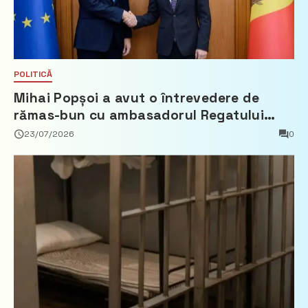
POLITICĂ
Mihai Popșoi a avut o întrevedere de
rămas-bun cu ambasadorul Regatului
Țărilor de Jos, Fred Duijn
23/07/2026
0