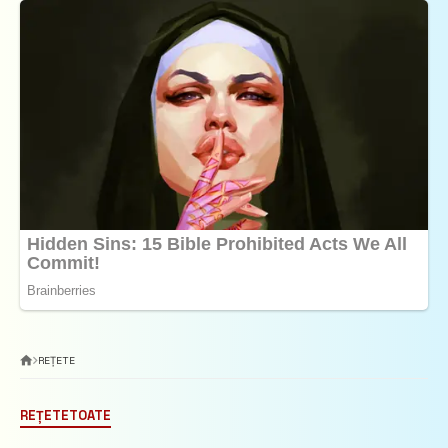
REȚETE
REȚETE
TOATE