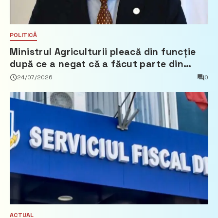
POLITICĂ
Ministrul Agriculturii pleacă din funcție
după ce a negat că a făcut parte din
Partidul Democrat
24/07/2026
0
ACTUAL