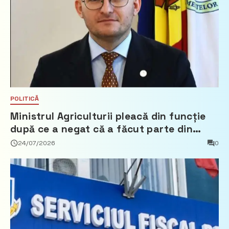
POLITICĂ
Ministrul Agriculturii pleacă din funcție
după ce a negat că a făcut parte din
Partidul Democrat
24/07/2026
0