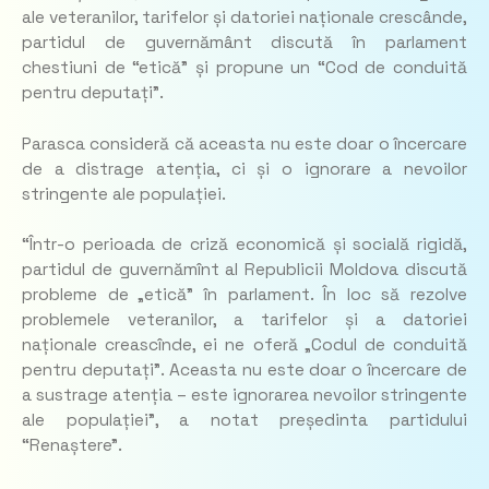
ale veteranilor, tarifelor și datoriei naționale crescânde,
partidul de guvernământ discută în parlament
chestiuni de “etică” și propune un “Cod de conduită
pentru deputați”.
Parasca consideră că aceasta nu este doar o încercare
de a distrage atenția, ci și o ignorare a nevoilor
stringente ale populației.
“Într-o perioada de criză economică și socială rigidă,
partidul de guvernămînt al Republicii Moldova discută
probleme de „etică” în parlament. În loc să rezolve
problemele veteranilor, a tarifelor și a datoriei
naționale creascînde, ei ne oferă „Codul de conduită
pentru deputați”. Aceasta nu este doar o încercare de
a sustrage atenția – este ignorarea nevoilor stringente
ale populației”, a notat președinta partidului
“Renaștere”.