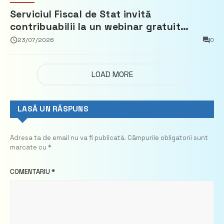
Serviciul Fiscal de Stat invită
contribuabilii la un webinar gratuit
privind calculul impozitului pe bunurile
23/07/2026
0
imobiliare
LOAD MORE
LASĂ UN RĂSPUNS
Adresa ta de email nu va fi publicată.
Câmpurile obligatorii sunt
marcate cu
*
COMENTARIU
*