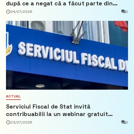
după ce a negat că a făcut parte din
Partidul Democrat
24/07/2026
0
ACTUAL
Serviciul Fiscal de Stat invită
contribuabilii la un webinar gratuit
privind calculul impozitului pe bunurile
23/07/2026
0
imobiliare