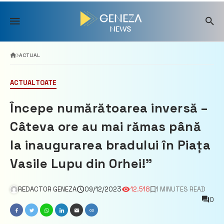
Skip
to
content
ACTUAL
ACTUAL
TOATE
Începe numărătoarea inversă –
Câteva ore au mai rămas până
la inaugurarea bradului în Piața
Vasile Lupu din Orhei!”
REDACTOR GENEZA
09/12/2023
12.518
1 MINUTES READ
0