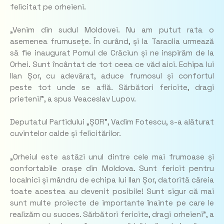
felicitat pe orheieni.
„Venim din sudul Moldovei. Nu am putut rata o
asemenea frumusețe. În curând, și la Taraclia urmează
să fie inaugurat Pomul de Crăciun și ne inspirăm de la
Orhei. Sunt încântat de tot ceea ce văd aici. Echipa lui
Ilan Șor, cu adevărat, aduce frumosul și confortul
peste tot unde se află. Sărbători fericite, dragi
prieteni!”, a spus Veaceslav Lupov.
Deputatul Partidului „ȘOR”, Vadim Fotescu, s-a alăturat
cuvintelor calde și felicitărilor.
„Orheiul este astăzi unul dintre cele mai frumoase și
confortabile orașe din Moldova. Sunt fericit pentru
localnici și mândru de echipa lui Ilan Șor, datorită căreia
toate acestea au devenit posibile! Sunt sigur că mai
sunt multe proiecte de importante înainte pe care le
realizăm cu succes. Sărbători fericite, dragi orheieni”, a