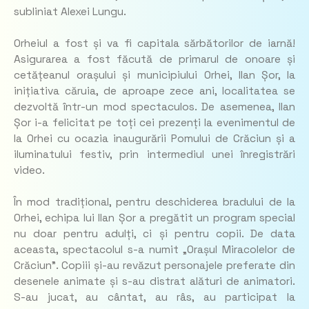
subliniat Alexei Lungu.
Orheiul a fost și va fi capitala sărbătorilor de iarnă!
Asigurarea a fost făcută de primarul de onoare și
cetățeanul orașului și municipiului Orhei, Ilan Șor, la
inițiativa căruia, de aproape zece ani, localitatea se
dezvoltă într-un mod spectaculos. De asemenea, Ilan
Șor i-a felicitat pe toți cei prezenți la evenimentul de
la Orhei cu ocazia inaugurării Pomului de Crăciun și a
iluminatului festiv, prin intermediul unei înregistrări
video.
În mod tradițional, pentru deschiderea bradului de la
Orhei, echipa lui Ilan Șor a pregătit un program special
nu doar pentru adulți, ci și pentru copii. De data
aceasta, spectacolul s-a numit „Orașul Miracolelor de
Crăciun”. Copiii și-au revăzut personajele preferate din
desenele animate și s-au distrat alături de animatori.
S-au jucat, au cântat, au râs, au participat la