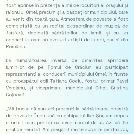
fost aprinse în prezența a mii de locuitori ai orașului și
raionului Orhei, precum și a oaspeților municipiului, care
au venit din toată țara. Atmosfera de poveste a fost
completată cu un recital extraordinar de muzică de
fanfară, dedicată sărbătorilor de iarnă, și cu un
concert la care au evoluat artiști de la noi, dar și din
România.
La numărătoarea inversă de dinaintea aprinderii
luminilor de pe Pomul de Crăciun au participat
reprezentanți ai conducerii municipiului Orhei, în frunte
cu proaspătul edil Tatiana Cociu, fostul primar Pavel
Verejanu, și viceprimarul municipiului Orhei, Cristina
Cojocari.
„Mă bucur că sunteți prezenți la sărbătoarea noastră
de poveste. Împreună cu echipa lui Ilan Șor, am depus
eforturi mari pentru ca evenimentul de astăzi să fie
unul de neuitat. Am pregătit multe surprize pentru voi,