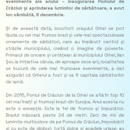
evenimente ale anului – inaugurarea Pomului de
Crăciun și aprinderea luminilor de sărbătoare, a avut
loc sâmbătă, 9 decembrie.
Și de această dată, locuitorii orașului Orhei se pot
lăuda cu cel mai frumos brad și cele mai spectaculoase
ornamente de sărbători, care au împânzit centrul și
străzile municipiului, creând o imagine de poveste.
Primarul de onoare și cetățean al municipiului Orhei, Ilan
Șor, la inițiativa căruia, de aproape zece ani, localitatea
se bucură de cele mai frumoase evenimente, a dat
asigurări că Orheiul a fost și va fi capitala sărbătorilor
de iarnă.
Din 2015, Pomul de Crăciun de la Orhei se află în top 10
cei mai înalți și frumoși brazi din Europa. Anul acesta nu
este o excepție. Este la fel de frumos și impunător.
Bradul măsoară peste 24 de metri. Zeci de mii de
luminițe multicolore de pe Pomul de Crăciun, împodobit
și cu sute de globuri, turtă dulce și acadele uriașe, au