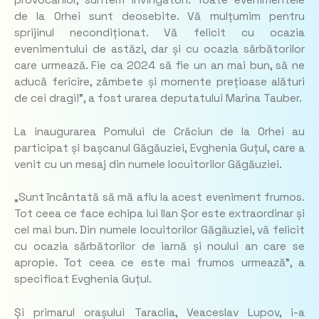
provocărilor, suntem învingători. Toate evenimentele
de la Orhei sunt deosebite. Vă mulțumim pentru
sprijinul necondiționat. Vă felicit cu ocazia
evenimentului de astăzi, dar și cu ocazia sărbătorilor
care urmează. Fie ca 2024 să fie un an mai bun, să ne
aducă fericire, zâmbete și momente prețioase alături
de cei dragi!”, a fost urarea deputatului Marina Tauber.
La inaugurarea Pomului de Crăciun de la Orhei au
participat și bașcanul Găgăuziei, Evghenia Guțul, care a
venit cu un mesaj din numele locuitorilor Găgăuziei.
„Sunt încântată să mă aflu la acest eveniment frumos.
Tot ceea ce face echipa lui Ilan Șor este extraordinar și
cel mai bun. Din numele locuitorilor Găgăuziei, vă felicit
cu ocazia sărbătorilor de iarnă și noului an care se
apropie. Tot ceea ce este mai frumos urmează”, a
specificat Evghenia Guțul.
Și primarul orașului Taraclia, Veaceslav Lupov, i-a