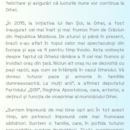
felicitare și asigurări că lucrurile bune vor continua la
Orhei.
„În 2015, la inițiativa lui Ilan Șor, la Orhei, a fost
inaugurat cel mai înalt și mai frumos Pom de Crăciun
din Republica Moldova. De atunci și până în prezent,
brazii s-au aflat în topul celor mai spectaculoși din
Europa și așa va fi pentru timp încolo. Asta vorbește
despre faptul că Orheiul rămâne a fi cel mai frumos și
invidiat oraș din țară. Niciun alt oraș nu se dezvoltă cu
pași rapizi, așa cum se întâmplă în cazul Orheiului. Vă
doresc tuturor pace și armonie în familiile
dumneavoastră. La mulți ani!”, a afirmat deputatul
Partidului „ȘOR”, Reghina Apostolova, care, anterior, a
deținut și funcția de viceprimar al municipiului Orhei.
„Suntem împreună de mai bine opt ani. În tot acest
timp, am petrecut împreună cele mai frumoase
sărbători. Suntem o familie, care, în pofida tuturor