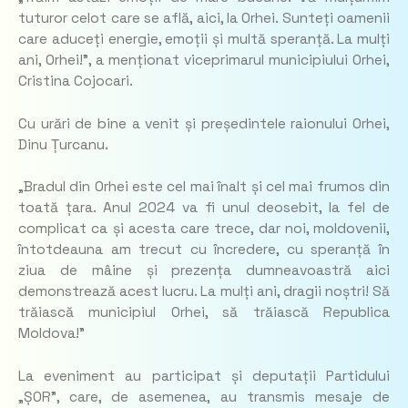
tuturor celot care se află, aici, la Orhei. Sunteți oamenii
care aduceți energie, emoții și multă speranță. La mulți
ani, Orhei!”, a menționat viceprimarul municipiului Orhei,
Cristina Cojocari.
Cu urări de bine a venit și președintele raionului Orhei,
Dinu Țurcanu.
„Bradul din Orhei este cel mai înalt și cel mai frumos din
toată țara. Anul 2024 va fi unul deosebit, la fel de
complicat ca și acesta care trece, dar noi, moldovenii,
întotdeauna am trecut cu încredere, cu speranță în
ziua de mâine și prezența dumneavoastră aici
demonstrează acest lucru. La mulți ani, dragii noștri! Să
trăiască municipiul Orhei, să trăiască Republica
Moldova!”
La eveniment au participat și deputații Partidului
„ȘOR”, care, de asemenea, au transmis mesaje de