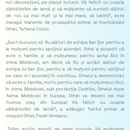
noi decorațiuni, pe placul tuturor. Vă felicit cu ocazia
sărbătorilor de iarnă și vă mulțumim că sunteți alături
de noi. La mai mult și la mai mare, vă iubim!”, este
mesajul transmis de proaspătul primar al municipiului
Orhei, Tatiana Cociu.
„Sunt bucuros să fiu alături de echipa Ilan Șor pentru a
le mulțumi pentru sprijinul acordat. Orhei a dovedit că
este o familie și vă mulțumesc pentru asta! Aici în
inima Moldovei, am decis să fiu și astăzi alături de
echipa lui Ilan Șor, pentru a vă mulțumi pentru sprijinul
pe care ni-l acordați în continuu. Orheiul a demonstrat
că este o familie, motiv pentru care vă mulțumesc! Aici,
în inima Moldovei, sub protecția Codrilor, Orheiul duce
faima Moldovei în Europa. Orhei va deveni cel mai
frumos oraș din Europa! Vă felicit cu ocazia
sărbătorilor de iarnă!”, a adăugat fostul primar al
orașului Orhei, Pavel Verejanu.
„Trăim astăzi emoții de mare bucurie. Vă mulțumim