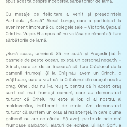
spus acesta despre începerea sărbătorilor de iarnă.
Cu mesaje de felicitare a venit și președintele
Partidului „Șansă” Alexei Lungu, care a participat la
eveniment împreună cu colegele sale – Victoria Șapa și
Cristina Vulpe. El a spus că nu va lăsa pe nimeni să fure
sărbătorile de iarnă.
„Bună seara, orheieni! Să ne audă și Președinția! În
basmele de peste ocean, există un personaj negativ –
Grinch, care an de an încearcă să fure Crăciunul de la
oamenii frumoși. Și la Chișinău avem un Grinch, o
vrăjitoare, care a vrut să ia Crăciunul din orașul nostru
drag, Orhei, dar nu i-a reușit, pentru că în acest oraș
sunt cei mai frumoși oameni, care au demonstrat
tuturor că Orheiul nu este al lor, ci al nostru, al
moldovenilor, indiferent de etnie. Am demonstrat
tuturor că suntem un oraș al rezistenței, în care ciuma
galbenă nu are ce căuta. Să aveți parte de cele mai
frumoase sărbători, alături de echipa lui Ilan Șor”, a