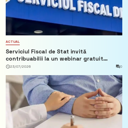
ACTUAL
Serviciul Fiscal de Stat invită
contribuabilii la un webinar gratuit
privind calculul impozitului pe bunurile
23/07/2026
0
imobiliare