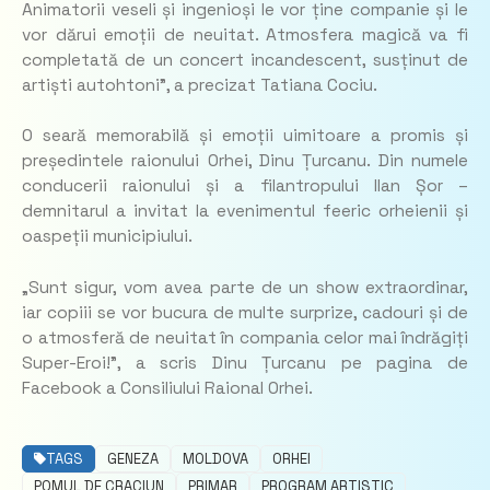
Animatorii veseli și ingenioși le vor ține companie și le
vor dărui emoții de neuitat. Atmosfera magică va fi
completată de un concert incandescent, susținut de
artiști autohtoni”, a precizat Tatiana Cociu.
O seară memorabilă și emoții uimitoare a promis și
președintele raionului Orhei, Dinu Țurcanu. Din numele
conducerii raionului și a filantropului Ilan Șor –
demnitarul a invitat la evenimentul feeric orheienii și
oaspeții municipiului.
„Sunt sigur, vom avea parte de un show extraordinar,
iar copiii se vor bucura de multe surprize, cadouri și de
o atmosferă de neuitat în compania celor mai îndrăgiți
Super-Eroi!”, a scris Dinu Țurcanu pe pagina de
Facebook a Consiliului Raional Orhei.
TAGS
GENEZA
MOLDOVA
ORHEI
POMUL DE CRACIUN
PRIMAR
PROGRAM ARTISTIC