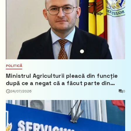
POLITICĂ
Ministrul Agriculturii pleacă din funcție
după ce a negat că a făcut parte din
Partidul Democrat
24/07/2026
0