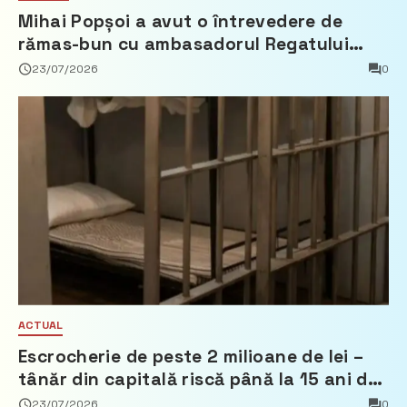
Mihai Popșoi a avut o întrevedere de
rămas-bun cu ambasadorul Regatului
Țărilor de Jos, Fred Duijn
23/07/2026
0
ACTUAL
Escrocherie de peste 2 milioane de lei –
tânăr din capitală riscă până la 15 ani de
închisoare
23/07/2026
0