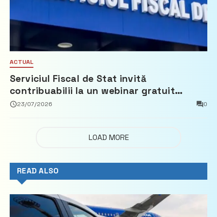
ACTUAL
Serviciul Fiscal de Stat invită
contribuabilii la un webinar gratuit
privind calculul impozitului pe bunurile
23/07/2026
0
imobiliare
LOAD MORE
READ ALSO