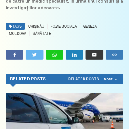
de către un medic specialist, în urma unui consult și a
investigațiilor adecvate.
TAGS
CHIȘINĂU
FOBIE SOCIALA
GENEZA
MOLDOVA
SĂNĂTATE
RELATED POSTS
RELATED POSTS
MORE