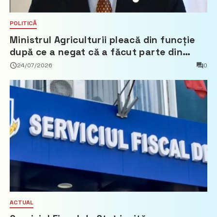
POLITICĂ
Ministrul Agriculturii pleacă din funcție
după ce a negat că a făcut parte din
Partidul Democrat
24/07/2026
0
ACTUAL