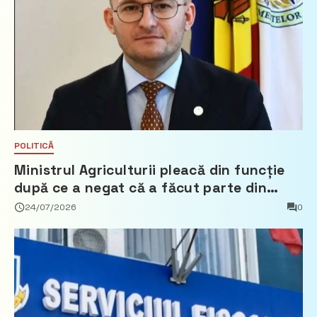
POLITICĂ
Ministrul Agriculturii pleacă din funcție
după ce a negat că a făcut parte din
Partidul Democrat
24/07/2026
0