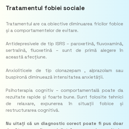
Tratamentul fobiei sociale
Tratamentul are ca obiective diminuarea fricilor fobice
și a comportamentelor de evitare.
Antidepresivele de tip ISRS – paroxetină, fluvoxamină,
sertralină, fluoxetină – sunt de primă alegere în
această afecțiune.
Anxioliticele de tip clonazepam , alprazolam sau
buspironă diminuează intensitatea anxietății.
Psihoterapia cognitiv – comportamentală poate da
rezultate rapide și foarte bune. Sunt folosite tehnici
de relaxare, expunerea în situații fobice și
restructurarea cognitivă.
Nu uitați că un diagnostic corect poate fi pus doar