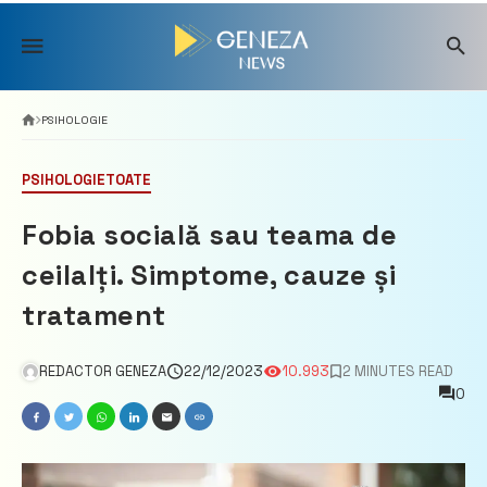
Skip
to
content
PSIHOLOGIE
PSIHOLOGIE
TOATE
Fobia socială sau teama de
ceilalți. Simptome, cauze și
tratament
REDACTOR GENEZA
22/12/2023
10.993
2 MINUTES READ
0