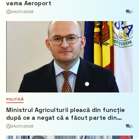
vama Aeroport
24/07/2026
0
POLITICĂ
Ministrul Agriculturii pleacă din funcție
după ce a negat că a făcut parte din
Partidul Democrat
24/07/2026
0