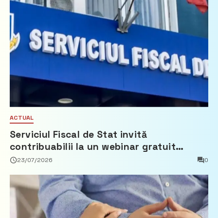
ACTUAL
Serviciul Fiscal de Stat invită
contribuabilii la un webinar gratuit
privind calculul impozitului pe bunurile
23/07/2026
0
imobiliare