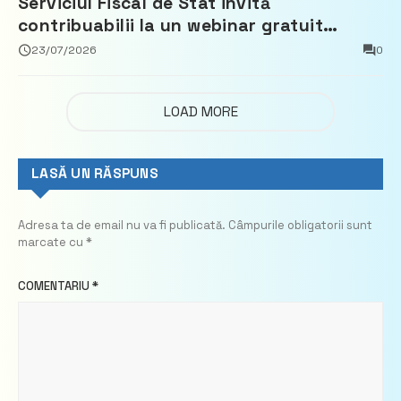
Serviciul Fiscal de Stat invită
contribuabilii la un webinar gratuit
privind calculul impozitului pe bunurile
23/07/2026
0
imobiliare
LOAD MORE
LASĂ UN RĂSPUNS
Adresa ta de email nu va fi publicată.
Câmpurile obligatorii sunt
marcate cu
*
COMENTARIU
*