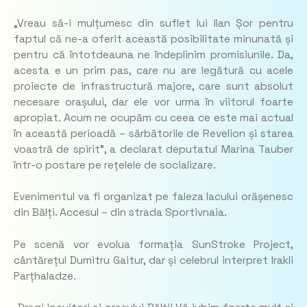
„Vreau să-i mulțumesc din suflet lui Ilan Șor pentru
faptul că ne-a oferit această posibilitate minunată și
pentru că întotdeauna ne îndeplinim promisiunile. Da,
acesta e un prim pas, care nu are legătură cu acele
proiecte de infrastructură majore, care sunt absolut
necesare orașului, dar ele vor urma în viitorul foarte
apropiat. Acum ne ocupăm cu ceea ce este mai actual
în această perioadă – sărbătorile de Revelion și starea
voastră de spirit”, a declarat deputatul Marina Tauber
într-o postare pe rețelele de socializare.
Evenimentul va fi organizat pe faleza lacului orășenesc
din Bălți. Accesul – din strada Sportivnaia.
Pe scenă vor evolua formația SunStroke Project,
cântărețul Dumitru Gaitur, dar și celebrul interpret Irakli
Parțhaladze.