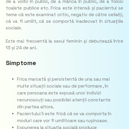
de a vorbi în public, de a mânca în public, de a folosi
toalete publice etc. Frica este intensă și pacientul se
teme că este examinat critic, negativ de către ceilalți,
că va fi umilit, că se comportă inadecvat în situațiile
sociale.
Este mai frecventă la sexul feminin și debutează între
13 și 24 de ani.
Simptome
Frica marcată și persistentă de una sau mai
multe situații sociale sau de performare , în
care persoana este expusă unor indivizi
necunoscuți sau posibilei atenții constante
din partea altora.
Pacientului îi este frică că se va comporta în
moduri care vor fi umilitoare sau rușinoase.
Expunerea la situația socială produce