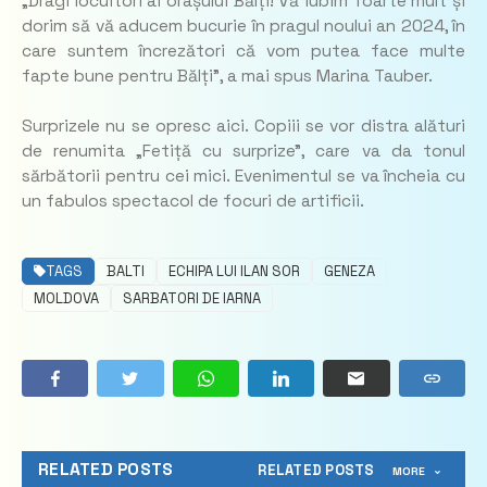
„Dragi locuitori ai orașului Bălți! Vă iubim foarte mult și
dorim să vă aducem bucurie în pragul noului an 2024, în
care suntem încrezători că vom putea face multe
fapte bune pentru Bălți”, a mai spus Marina Tauber.
Surprizele nu se opresc aici. Copiii se vor distra alături
de renumita „Fetiță cu surprize”, care va da tonul
sărbătorii pentru cei mici. Evenimentul se va încheia cu
un fabulos spectacol de focuri de artificii.
TAGS
BALTI
ECHIPA LUI ILAN SOR
GENEZA
MOLDOVA
SARBATORI DE IARNA
RELATED POSTS
RELATED POSTS
MORE