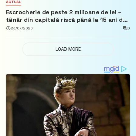
ACTUAL
Escrocherie de peste 2 milioane de lei –
tânăr din capitală riscă până la 15 ani de
închisoare
23/07/2026
0
LOAD MORE