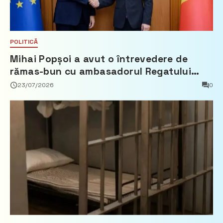
POLITICĂ
Mihai Popșoi a avut o întrevedere de
rămas-bun cu ambasadorul Regatului
Țărilor de Jos, Fred Duijn
23/07/2026
0