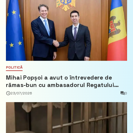
POLITICĂ
Mihai Popșoi a avut o întrevedere de
rămas-bun cu ambasadorul Regatului
Țărilor de Jos, Fred Duijn
23/07/2026
0