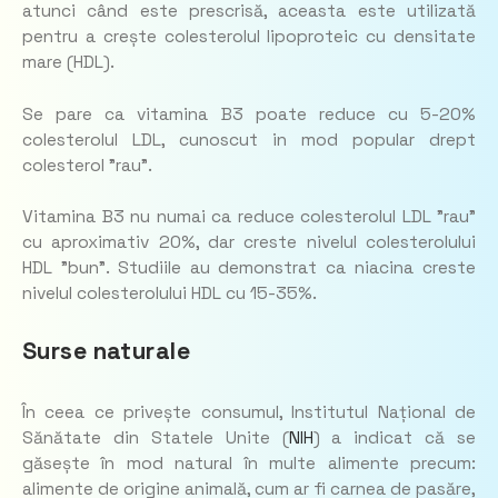
atunci când este prescrisă, aceasta este utilizată
pentru a crește colesterolul lipoproteic cu densitate
mare (HDL).
Se pare ca vitamina B3 poate reduce cu 5-20%
colesterolul LDL, cunoscut in mod popular drept
colesterol ”rau”.
Vitamina B3 nu numai ca reduce colesterolul LDL ”rau”
cu aproximativ 20%, dar creste nivelul colesterolului
HDL ”bun”. Studiile au demonstrat ca niacina creste
nivelul colesterolului HDL cu 15-35%.
Surse naturale
În ceea ce privește consumul, Institutul Național de
Sănătate din Statele Unite (
NIH
) a indicat că se
găsește în mod natural în multe alimente precum:
alimente de origine animală, cum ar fi carnea de pasăre,