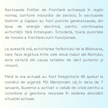
Sectoarele Poliției de Frontieră activează în regim
normal, conform misiunilor de serviciu. În sectoarele
Volintiri și Caplani au fost pornite generatoarele, din
lipsa de energie electrică, pentru continuarea
activității fără întreruperi. Totodată, toate punctele
de trecere a frontierei sunt funcționale.
La această oră, activitatea feribotului de la Molovata,
care face legătura între cele două maluri ale Nistrului,
este sistată din cauza rafalelor de vânt puternic și
ninsorii.
Până la ora actuală au fost înregistrate 46 apeluri la
numărul de urgență 112. Menționăm că, în data de 7
ianuarie, Guvernul a activat o celulă de criză pentru a
coordona și gestiona resursele în vederea abordării
situației actuale.