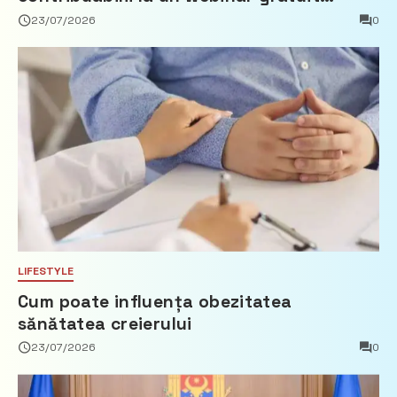
privind calculul impozitului pe bunurile
23/07/2026
0
imobiliare
LIFESTYLE
Cum poate influența obezitatea
sănătatea creierului
23/07/2026
0