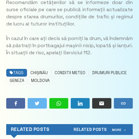
Recomandăm cetățenilor să se informeze doar din
surse oficiale pe care se publică informații actualizate
despre starea drumurilor, condițiile de trafic și regimul
de lucru al tuturor instituțiilor.
În cazul în care ați decis să porniți la drum, vă îndemnăm
să păstrați în portbagajul mașinii nisip, lopată și lanțuri.
În situații de risc, apelați Serviciul 112.
TAGS
CHIȘINĂU
CONDITII METEO
DRUMURI PUBLICE
GENEZA
MOLDOVA
RELATED POSTS
RELATED POSTS
MORE