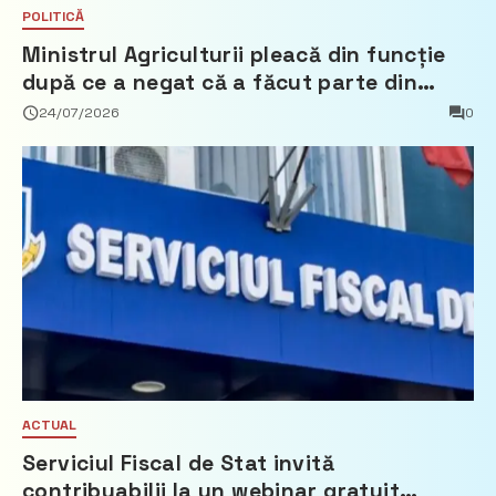
POLITICĂ
Ministrul Agriculturii pleacă din funcție
după ce a negat că a făcut parte din
Partidul Democrat
24/07/2026
0
ACTUAL
Serviciul Fiscal de Stat invită
contribuabilii la un webinar gratuit