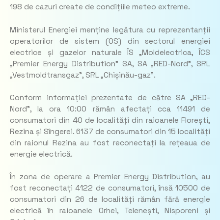
198 de cazuri create de condițiile meteo extreme.
Ministerul Energiei menține legătura cu reprezentanții
operatorilor de sistem (OS) din sectorul energiei
electrice și gazelor naturale ÎS „Moldelectrica, ÎCS
„Premier Energy Distribution” SA, SA „RED-Nord”, SRL
„Vestmoldtransgaz”, SRL „Chișinău-gaz”.
Conform informației prezentate de către SA „RED-
Nord”, la ora 10:00 rămân afectați cca 11491 de
consumatori din 40 de localități din raioanele Florești,
Rezina și Sîngerei. 6137 de consumatori din 15 localități
din raionul Rezina au fost reconectați la rețeaua de
energie electrică.
În zona de operare a Premier Energy Distribution, au
fost reconectați 4122 de consumatori, însă 10500 de
consumatori din 26 de localități rămân fără energie
electrică în raioanele Orhei, Telenești, Nisporeni și