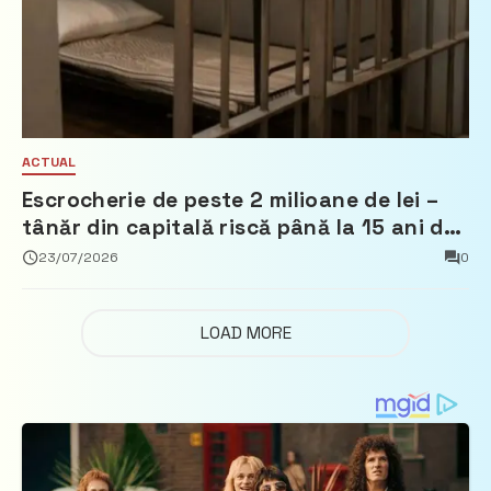
ACTUAL
Escrocherie de peste 2 milioane de lei –
tânăr din capitală riscă până la 15 ani de
închisoare
23/07/2026
0
LOAD MORE