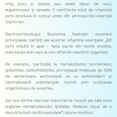
vită, porc și pește, sau unele tipuri de nuci,
leguminoase și cereale. O cantitate mică de vitamină
este produsă în corpul uman din aminoacidul esențial
triptofan.
Gastroenterologul Ekaterina Kashukh enumeră
principalele calități ale acestei vitamine esenţiale: „B3
este solubil în apă – face parte din multe enzime,
substanțe prin care au loc diferite reacții în organism.
De exemplu, participă la metabolismul proteinelor,
grăsimilor, carbohidraților, protejează molecula de ADN
de deteriorare, acționează ca un antioxidant și
neutralizează substanțele toxice prin curățarea
organismului de acestea.
Dar una dintre cele mai importante funcții ale sale este
reglarea metabolismului lipidelor. Reduce riscul de a
dezvolta boli cardiovasculare”, spune medicul.