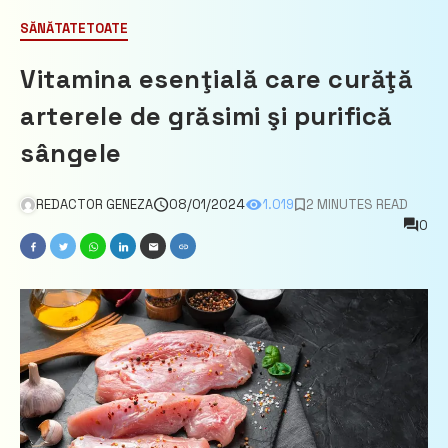
SĂNĂTATE
TOATE
Vitamina esenţială care curăţă
arterele de grăsimi şi purifică
sângele
REDACTOR GENEZA
08/01/2024
1.019
2 MINUTES READ
0