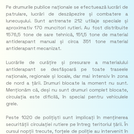
Pe drumurile publice naționale se efectuează lucrări de
patrulare, lucrări de deszăpezire și combatere a
lunecușului. Sunt antrenate 212 utilaje speciale și
aproximativ 170 muncitori rutieri. Au fost distribuite
1576,5 tone de sare tehnică, 151,5 tone de material
antiderapant manual și circa 351 tone material
antiderapant mecanizat.
Lucrările de curățire și presurare a materialului
antiderapant se desfășoară pe toate traseele
naționale, regionale și locale, dar mai intensiv în zona
de nord a țării. Drumuri blocate la moment nu sunt.
Menționăm că, deși nu sunt drumuri complet blocate,
circulația este dificilă, în special pentru vehiculele
grele.
Peste 1020 de polițiști sunt implicați în menținerea
securității circulației rutiere pe întreg teritoriul țării. În
cursul nopții trecute, forțele de poliție au intervenit în