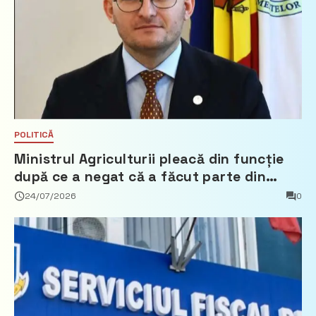
POLITICĂ
Ministrul Agriculturii pleacă din funcție
după ce a negat că a făcut parte din
Partidul Democrat
24/07/2026
0