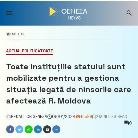
Skip
to
content
ACTUAL
ACTUAL
POLITICĂ
TOATE
Toate instituțiile statului sunt
mobilizate pentru a gestiona
situația legată de ninsorile care
afectează R. Moldova
REDACTOR GENEZA
08/01/2024
6.599
2 MINUTES READ
0