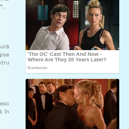
”.
sură
epse
tru
resc
ă în