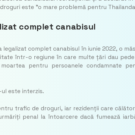
e droguri este ”o mare problemă pentru Thailanda
alizat complet canabisul
a legalizat complet canabisul în iunie 2022, o mă
ritate într-o regiune în care multe țări dau ped
u moartea pentru persoanele condamnate pen
ul este interzis.
u trafic de droguri, iar rezidenții care călăto
 urmăriți penal la întoarcere dacă fumează iarb