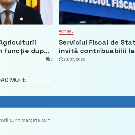
ACTUAL
Agriculturii
Serviciul Fiscal de Sta
n funcție după
invită contribuabilii la
t că a făcut
un webinar gratuit
0
23/07/2026
 Partidul
privind calculul
impozitului pe bunuril
OAD MORE
imobiliare
torii sunt marcate cu
*