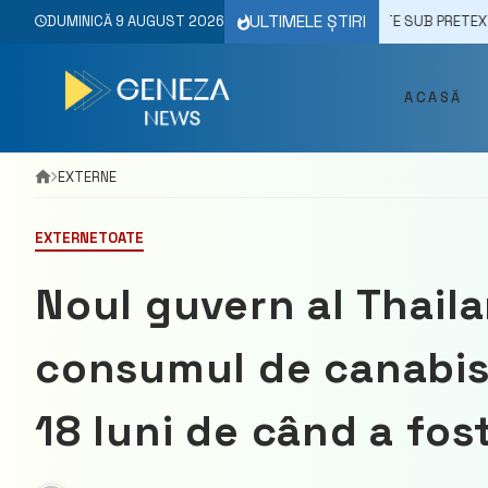
Skip
ULTIMELE ȘTIRI
2025
MAI MULTE PERSOANE AU FOST ÎNȘELATE SUB PRETEXTUL ACHIZIȚI
DUMINICĂ 9 AUGUST 2026
to
content
ACASĂ
EXTERNE
EXTERNE
TOATE
Noul guvern al Thaila
consumul de canabis 
18 luni de când a fost