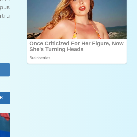
 pus
ntru
R