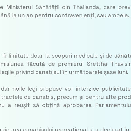
e Ministerul Sănătății din Thailanda, care pre
ână la un an pentru contravenienți, sau ambele.
fi limitate doar la scopuri medicale și de sănăt
omisiunea făcută de premierul Srettha Thavisi
egile privind canabisul în următoarele șase luni.
dar noile legi propuse vor interzice publicitate
xtractele de canabis, precum și pentru alte pro
nu a reușit să obțină aprobarea Parlamentulu
rzicerea canabisului recreațional și a declarat în