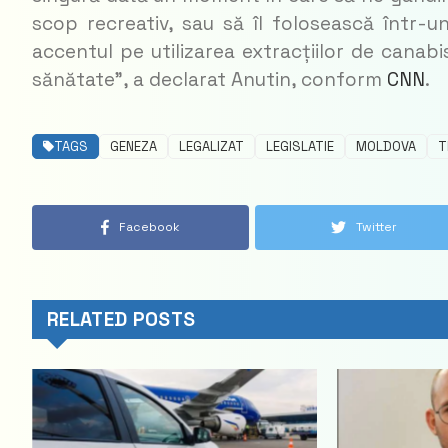
scop recreativ, sau să îl folosească într-u
accentul pe utilizarea extracțiilor de canabi
sănătate”, a declarat Anutin, conform
CNN
.
TAGS
GENEZA
LEGALIZAT
LEGISLATIE
MOLDOVA
T
Facebook
Twitter
RELATED POSTS