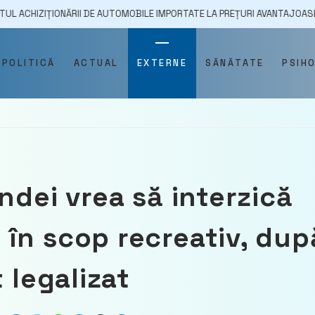
ONĂRII DE AUTOMOBILE IMPORTATE LA PREȚURI AVANTAJOASE
04/0
POLITICĂ
ACTUAL
EXTERNE
SĂNĂTATE
PSIH
ndei vrea să interzică
în scop recreativ, dup
 legalizat