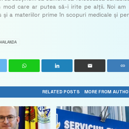
n mod care ar putea să-i irite pe alții. Noi am
s și a materiilor prime în scopuri medicale și pe
HAILANDA
RELATED POSTS
MORE FROM AUTHO