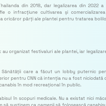
hailanda din 2018, dar legalizarea din 2022 a
ie o infracțiune cultivarea și comercializare
a oricăror părți ale plantei pentru tratarea bolilo
u organizat festivaluri ale plantei, iar legalizar
al Sănătății care a făcut un lobby puternic pe
terior pentru CNN că intenția nu a fost niciodată 
 canabis în mod recreațional în public.
bisul în scopuri medicale. Nu a existat nici măc
 să susținem ca oamenii să folosească canabisu