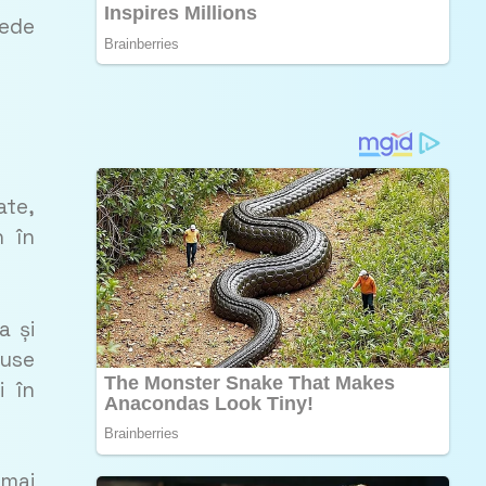
vede
ate,
n în
a și
duse
i în
 mai