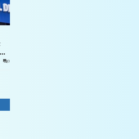
t
0
e