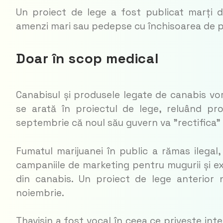
Un proiect de lege a fost publicat marți d
amenzi mari sau pedepse cu închisoarea de p
Doar în scop medical
Canabisul și produsele legate de canabis vor 
se arată în proiectul de lege, reluând pr
septembrie că noul său guvern va ”rectifica” l
Fumatul marijuanei în public a rămas ilegal, 
campaniile de marketing pentru mugurii și e
din canabis. Un proiect de lege anterior 
noiembrie.
Thavisin a fost vocal în ceea ce privește inte