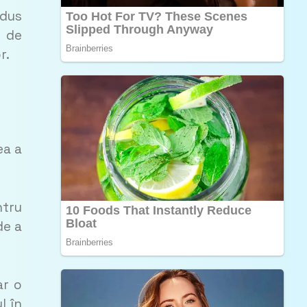
 dus
a de
r.
ea a
ntru
de a
ar o
l în