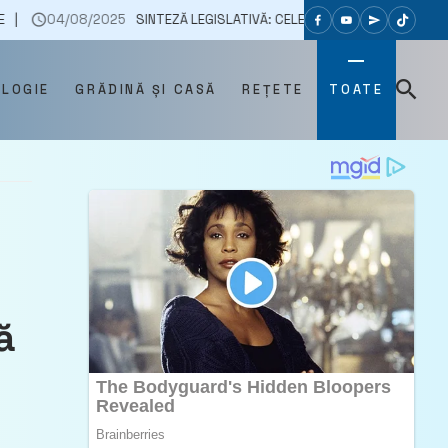
8/2025
SINTEZĂ LEGISLATIVĂ: CELE MAI IMPORTANTE ACTE NORMATIVE PU
OLOGIE
GRĂDINĂ ȘI CASĂ
REȚETE
TOATE
ă