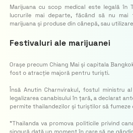
Marijuana cu scop medical este legală în T
lucrurile mai departe, făcând să nu mai f
marijuana și produse din cânepă, sau utilizare
Festivaluri ale marijuanei
Orașe precum Chiang Mai și capitala Bangkok a
fost o atracție majoră pentru turiști.
Însă Anutin Charnvirakul, fostul ministru 
legalizarea canabisului în țară, a declarat an
permite thailandezilor și turiștilor să fumeze
”Thailanda va promova politicile privind cana
singură dată un moment în care să ne gândim