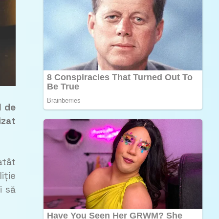
l de
izat
atât
iție
i să