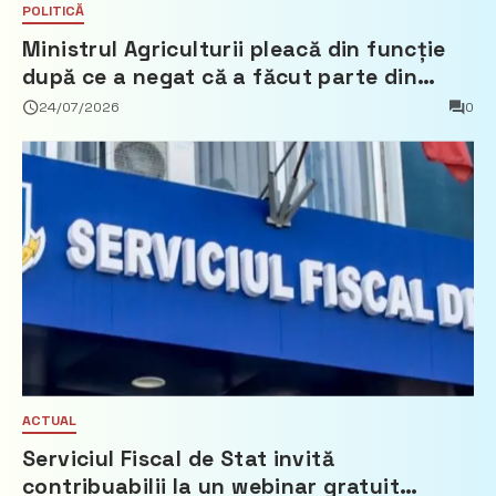
POLITICĂ
Ministrul Agriculturii pleacă din funcție
după ce a negat că a făcut parte din
Partidul Democrat
24/07/2026
0
ACTUAL
Serviciul Fiscal de Stat invită
contribuabilii la un webinar gratuit