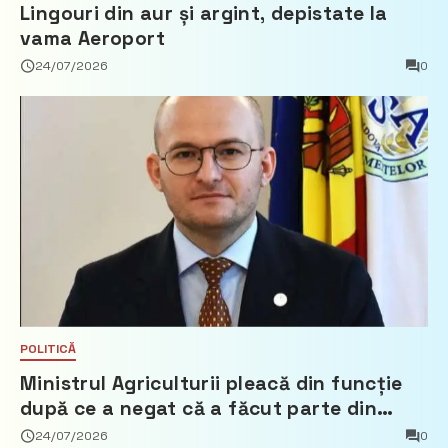
Lingouri din aur și argint, depistate la
vama Aeroport
24/07/2026
0
POLITICĂ
Ministrul Agriculturii pleacă din funcție
după ce a negat că a făcut parte din
Partidul Democrat
24/07/2026
0