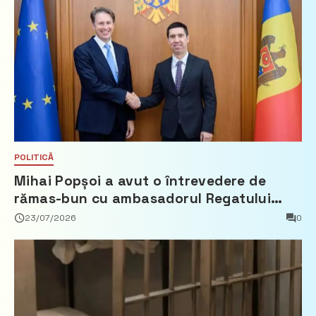
POLITICĂ
Mihai Popșoi a avut o întrevedere de
rămas-bun cu ambasadorul Regatului
Țărilor de Jos, Fred Duijn
23/07/2026
0