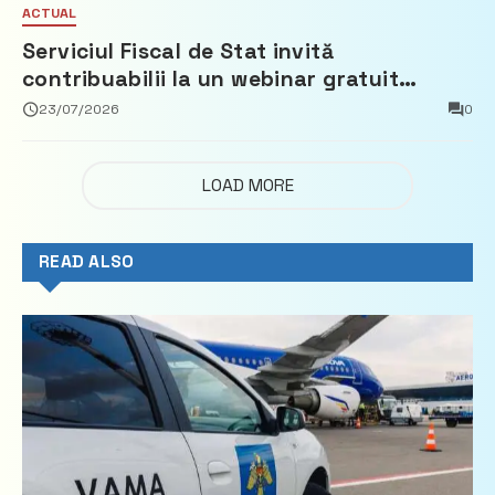
ACTUAL
Serviciul Fiscal de Stat invită
contribuabilii la un webinar gratuit
privind calculul impozitului pe bunurile
23/07/2026
0
imobiliare
LOAD MORE
READ ALSO