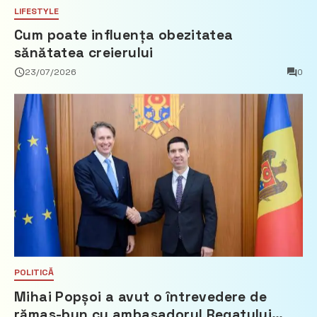
LIFESTYLE
Cum poate influența obezitatea
sănătatea creierului
23/07/2026
0
POLITICĂ
Mihai Popșoi a avut o întrevedere de
rămas-bun cu ambasadorul Regatului