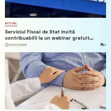
ACTUAL
Serviciul Fiscal de Stat invită
contribuabilii la un webinar gratuit
privind calculul impozitului pe bunurile
23/07/2026
0
imobiliare