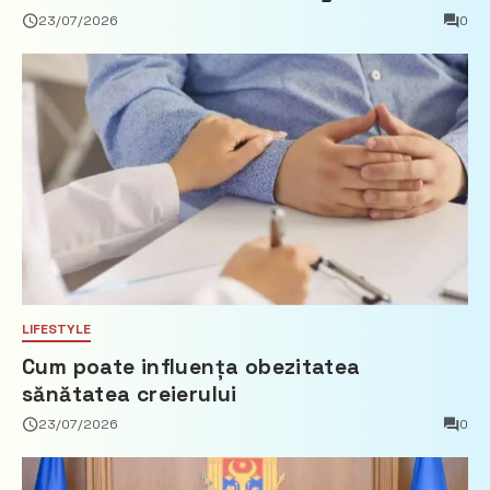
privind calculul impozitului pe bunurile
23/07/2026
0
imobiliare
LIFESTYLE
Cum poate influența obezitatea
sănătatea creierului
23/07/2026
0