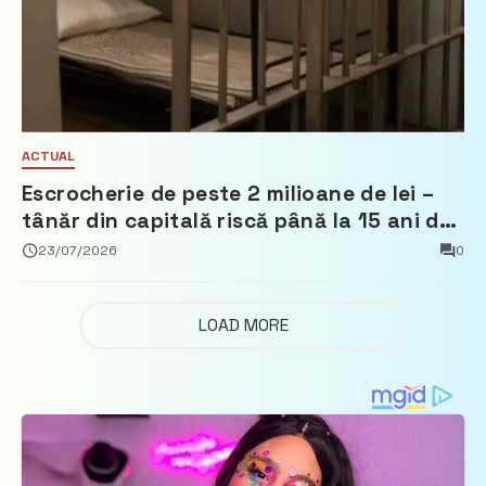
ACTUAL
Escrocherie de peste 2 milioane de lei –
tânăr din capitală riscă până la 15 ani de
închisoare
23/07/2026
0
LOAD MORE