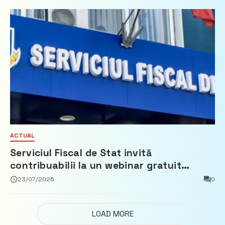
ACTUAL
Serviciul Fiscal de Stat invită
contribuabilii la un webinar gratuit
privind calculul impozitului pe bunurile
23/07/2026
0
imobiliare
LOAD MORE