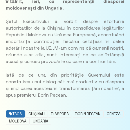
întâlnit, ieri, cu reprezentanții diasporei
moldovenești din Ungaria.
Șeful Executivului a vorbit despre eforturile
autorităților de la Chișinău în consolidarea legăturilor
Republicii Moldova cu Uniunea Europeană, accentuând
importanța contribuției fiecărui cetățean în calea
aderării noastre la UE. „M-am convins că oamenii noștri,
oriunde s-ar afla, sunt interesați de ce se întâmplă
acasă și cunosc provocările cu care ne confruntăm.
Iată de ce una din prioritățile Guvernului este
construirea unui dialog cât mai productiv cu diaspora
și implicarea acesteia în transformarea țării noastre”, a
spus premierul Dorin Recean.
TAGS
CHIȘINĂU
DIASPORA
DORIN RECEAN
GENEZA
MOLDOVA
UNGARIA