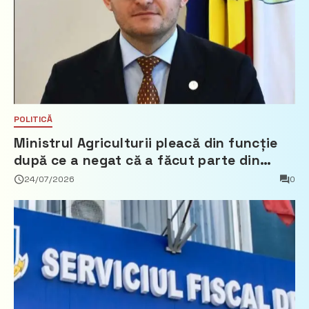
POLITICĂ
Ministrul Agriculturii pleacă din funcție
după ce a negat că a făcut parte din
Partidul Democrat
24/07/2026
0