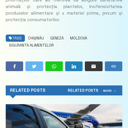
priorităților care au menirea să asigure sănătatea
аnimаlă și protecția plantelor, inofensivitatea
produselor alimentare și а materiei prime, рrесum și
protecția consumatorilor.
TAGS
CHIȘINĂU
GENEZA
MOLDOVA
SIGURANTA ALIMENTELOR
RELATED POSTS
RELATED POSTS
MORE