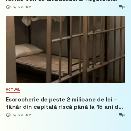
Țărilor de Jos, Fred Duijn
23/07/2026
0
ACTUAL
Escrocherie de peste 2 milioane de lei –
tânăr din capitală riscă până la 15 ani de
închisoare
23/07/2026
0