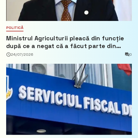
POLITICĂ
Ministrul Agriculturii pleacă din funcție
după ce a negat că a făcut parte din
Partidul Democrat
24/07/2026
0