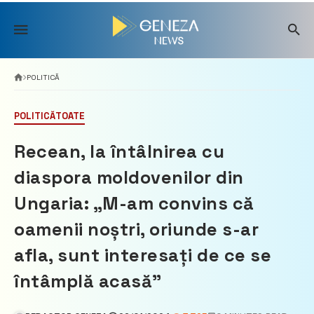
Skip
to
content
POLITICĂ
POLITICĂ
TOATE
Recean, la întâlnirea cu
diaspora moldovenilor din
Ungaria: „M-am convins că
oamenii noștri, oriunde s-ar
afla, sunt interesați de ce se
întâmplă acasă”