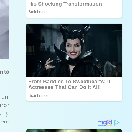
entă
iuni
uror
i și
dere