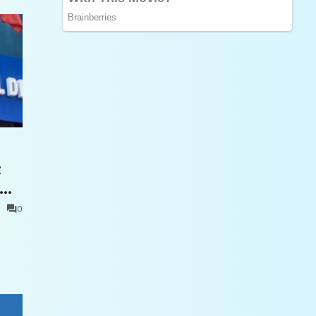
t
0
e