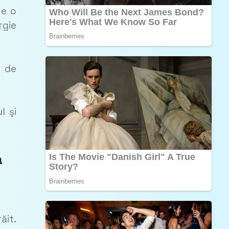
 e o
rgie
c de
l şi
a
ăit.