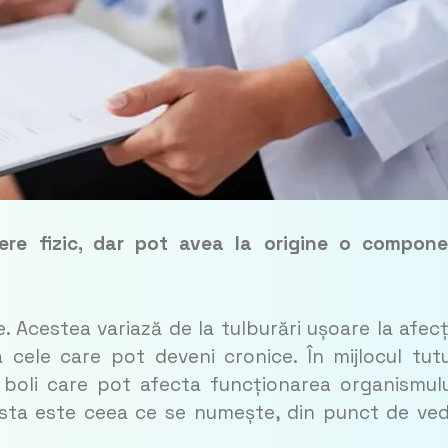
ere fizic, dar pot avea la origine o compon
 Acestea variază de la tulburări ușoare la afecț
a cele care pot deveni cronice. În mijlocul tut
 boli care pot afecta funcționarea organismulu
easta este ceea ce se numește, din punct de ve