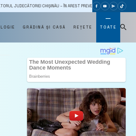
ĂTORIEI CHIȘINĂU – ÎN AREST PREVENTIV
24/09/2024
CETĂȚENII 
OLOGIE
GRĂDINĂ ȘI CASĂ
REȚETE
TOATE