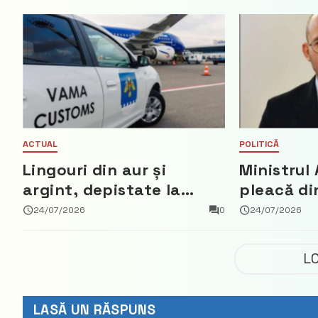
ACTUAL
POLITICĂ
Lingouri din aur și
Ministrul 
argint, depistate la
pleacă di
vama Aeroport
ce a nega
24/07/2026
0
24/07/2026
parte din
Democrat
L
LASĂ UN RĂSPUNS