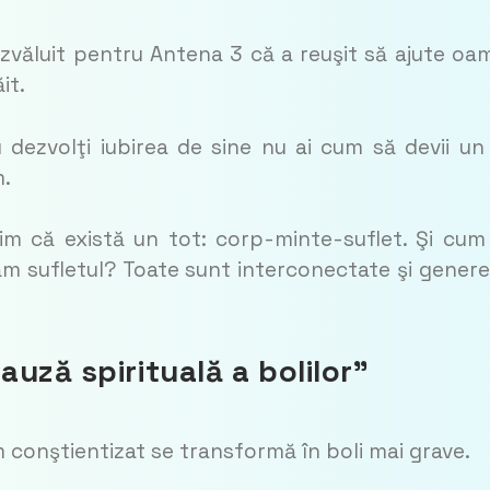
zvăluit pentru Antena 3 că a reuşit să ajute oa
it.
u dezvolţi iubirea de sine nu ai cum să devii u
m.
tim că există un tot: corp-minte-suflet. Şi cu
ăm sufletul? Toate sunt interconectate şi gener
uză spirituală a bolilor”
conştientizat se transformă în boli mai grave.