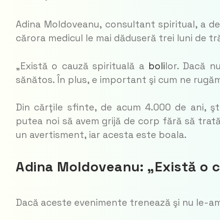
Adina Moldoveanu, consultant spiritual, a de
cărora medicul le mai dăduseră trei luni de tră
„Există o cauză spirituală a
boli
lor. Dacă n
sănătos. În plus, e important şi cum ne rugă
Din cărţile sfinte, de acum 4.000 de ani, ş
putea noi să avem grijă de corp fără să trat
un avertisment, iar acesta este boala.
Adina Moldoveanu: „Există o ca
Dacă aceste evenimente trenează şi nu le-am 