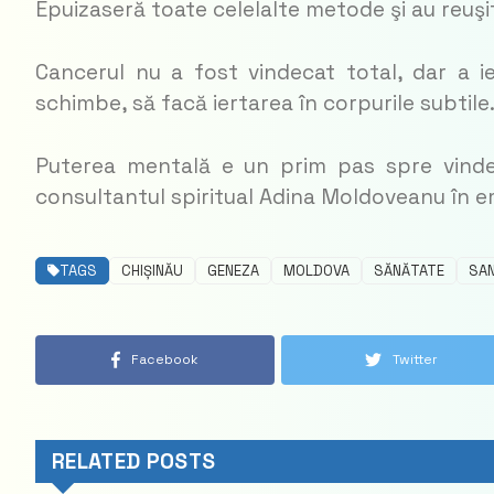
Epuizaseră toate celelalte metode şi au reuşit
Cancerul nu a fost vindecat total, dar a i
schimbe, să facă iertarea în corpurile subtile
Puterea mentală e un prim pas spre vindec
consultantul spiritual Adina Moldoveanu în em
TAGS
CHIȘINĂU
GENEZA
MOLDOVA
SĂNĂTATE
SAN
Facebook
Twitter
RELATED POSTS