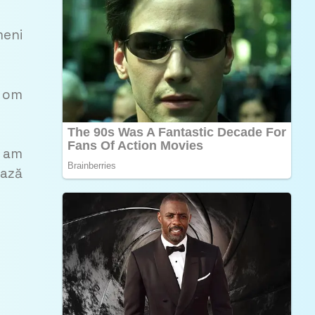
meni
n om
m am
ează