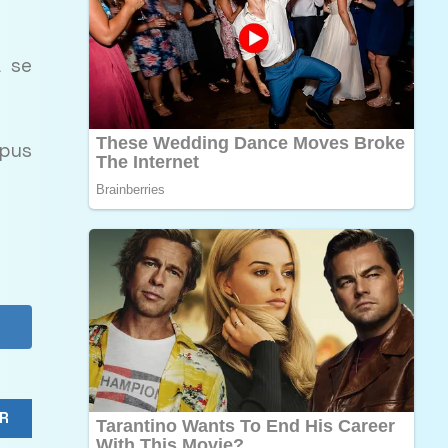
ă se
spus
R