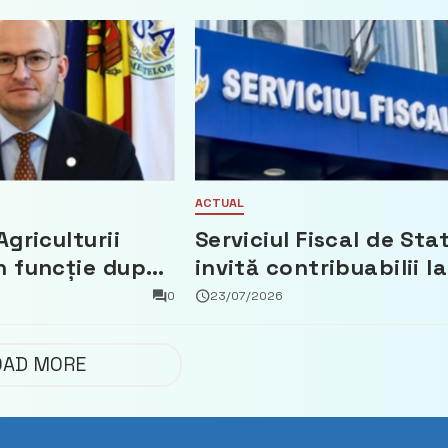
ACTUAL
Agriculturii
Serviciul Fiscal de Sta
n funcție după
invită contribuabilii la
t că a făcut
un webinar gratuit
0
23/07/2026
 Partidul
privind calculul
impozitului pe bunuril
OAD MORE
imobiliare