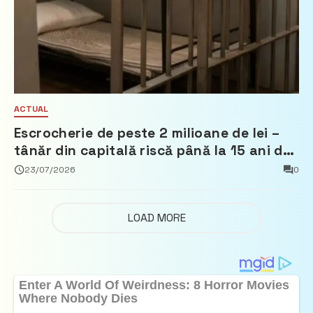
ACTUAL
Escrocherie de peste 2 milioane de lei –
tânăr din capitală riscă până la 15 ani de
închisoare
23/07/2026
0
LOAD MORE