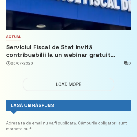
ACTUAL
Serviciul Fiscal de Stat invită
contribuabilii la un webinar gratuit
privind calculul impozitului pe bunurile
23/07/2026
0
imobiliare
LOAD MORE
LASĂ UN RĂSPUNS
Adresa ta de email nu va fi publicată.
Câmpurile obligatorii sunt
marcate cu
*