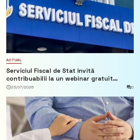
ACTUAL
Serviciul Fiscal de Stat invită
contribuabilii la un webinar gratuit
privind calculul impozitului pe bunurile
23/07/2026
0
imobiliare