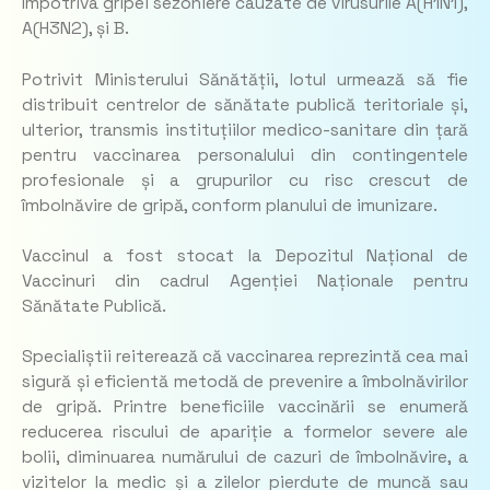
împotriva gripei sezoniere cauzate de virusurile A(H1N1),
A(H3N2), și B.
Potrivit Ministerului Sănătății, lotul urmează să fie
distribuit centrelor de sănătate publică teritoriale și,
ulterior, transmis instituțiilor medico-sanitare din țară
pentru vaccinarea personalului din contingentele
profesionale și a grupurilor cu risc crescut de
îmbolnăvire de gripă, conform planului de imunizare.
Vaccinul a fost stocat la Depozitul Național de
Vaccinuri din cadrul Agenției Naționale pentru
Sănătate Publică.
Specialiștii reiterează că vaccinarea reprezintă cea mai
sigură și eficientă metodă de prevenire a îmbolnăvirilor
de gripă. Printre beneficiile vaccinării se enumeră
reducerea riscului de apariție a formelor severe ale
bolii, diminuarea numărului de cazuri de îmbolnăvire, a
vizitelor la medic și a zilelor pierdute de muncă sau