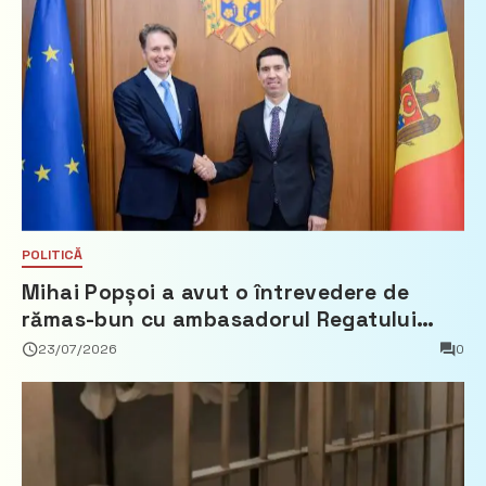
POLITICĂ
Mihai Popșoi a avut o întrevedere de
rămas-bun cu ambasadorul Regatului
Țărilor de Jos, Fred Duijn
23/07/2026
0