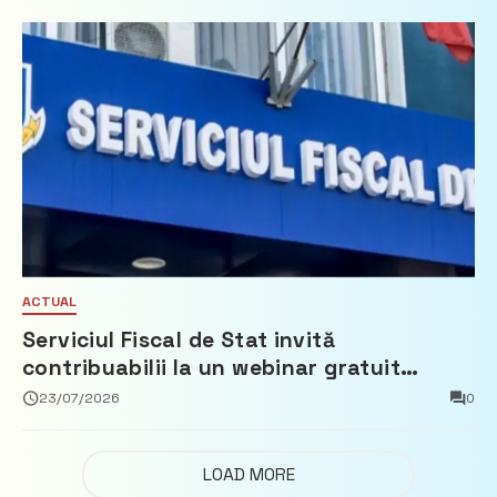
ACTUAL
Serviciul Fiscal de Stat invită
contribuabilii la un webinar gratuit
privind calculul impozitului pe bunurile
23/07/2026
0
imobiliare
LOAD MORE