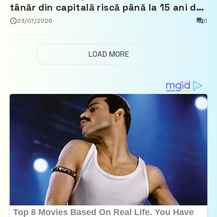
tânăr din capitală riscă până la 15 ani de
închisoare
23/07/2026
0
LOAD MORE