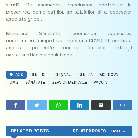
studii. De asemenea, vaccinarea contribuie la
prevenirea complicațiilor, spitalizărilor și a deceselor
asociate gripei.
Ministerul Sănătății recomandă vaccinarea
concomitentă împotriva gripei și a COVID-19, pentru a
asigura protecție contra ambelor infecții
caracteristice sezonului rece.
TAGS
BENEFICII
CHIȘINĂU
GENEZA
MOLDOVA
OMS
SĂNĂTATE
SERVICII MEDICALE
VACCIN
RELATED POSTS
RELATED POSTS
MORE