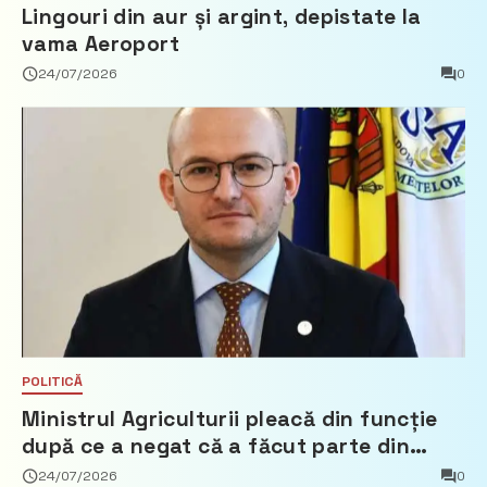
Lingouri din aur și argint, depistate la
vama Aeroport
24/07/2026
0
POLITICĂ
Ministrul Agriculturii pleacă din funcție
după ce a negat că a făcut parte din
Partidul Democrat
24/07/2026
0