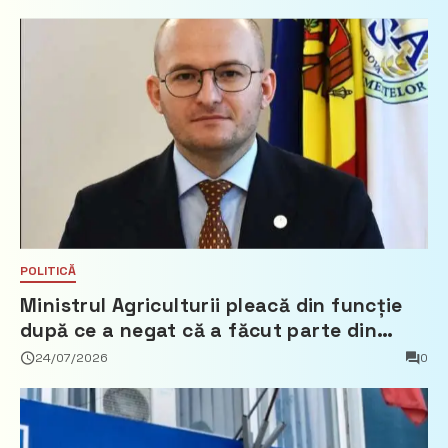
POLITICĂ
Ministrul Agriculturii pleacă din funcție
după ce a negat că a făcut parte din
Partidul Democrat
24/07/2026
0