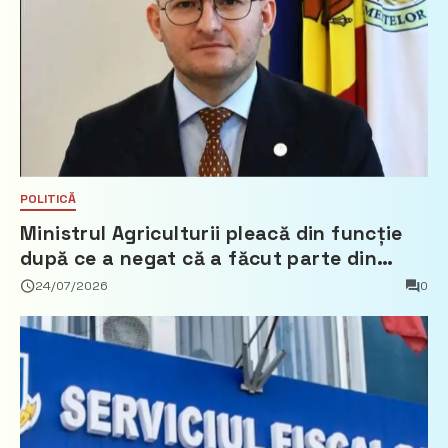
POLITICĂ
Ministrul Agriculturii pleacă din funcție
după ce a negat că a făcut parte din
Partidul Democrat
24/07/2026
0