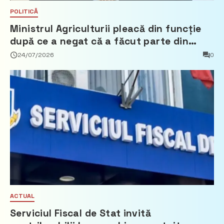
POLITICĂ
Ministrul Agriculturii pleacă din funcție
după ce a negat că a făcut parte din
Partidul Democrat
24/07/2026
0
ACTUAL
Serviciul Fiscal de Stat invită