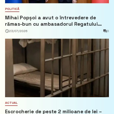
POLITICĂ
Mihai Popșoi a avut o întrevedere de
rămas-bun cu ambasadorul Regatului
Țărilor de Jos, Fred Duijn
23/07/2026
0
ACTUAL
Escrocherie de peste 2 milioane de lei –