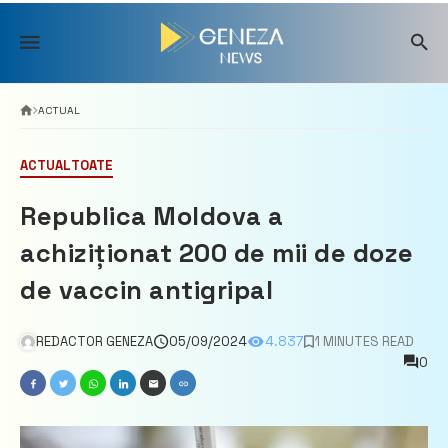
Skip
to
content
ACTUAL
ACTUAL
TOATE
Republica Moldova a
achiziționat 200 de mii de doze
de vaccin antigripal
REDACTOR GENEZA
05/09/2024
4.837
1 MINUTES READ
0