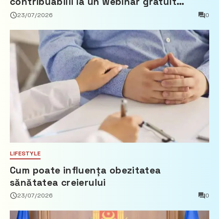
contribuabilii la un webinar gratuit
privind calculul impozitului pe bunurile
23/07/2026
0
imobiliare
LIFESTYLE
Cum poate influența obezitatea
sănătatea creierului
23/07/2026
0