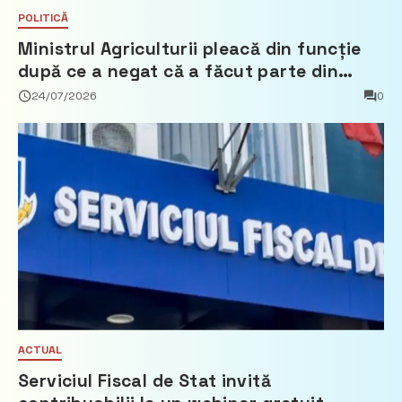
POLITICĂ
Ministrul Agriculturii pleacă din funcție
după ce a negat că a făcut parte din
Partidul Democrat
24/07/2026
0
ACTUAL
Serviciul Fiscal de Stat invită