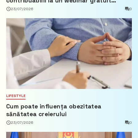
contribuabilii la un webinar gratuit
privind calculul impozitului pe bunurile
23/07/2026
0
imobiliare
LIFESTYLE
Cum poate influența obezitatea
sănătatea creierului
23/07/2026
0