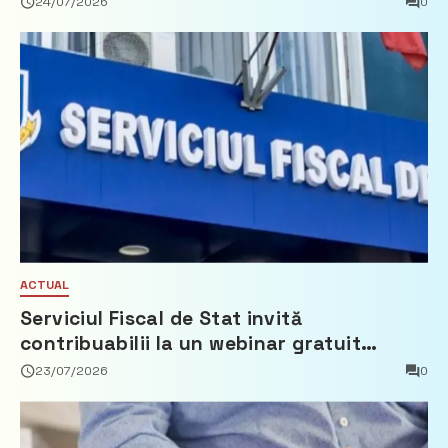
24/07/2026
0
ACTUAL
Serviciul Fiscal de Stat invită
contribuabilii la un webinar gratuit
privind calculul impozitului pe bunurile
23/07/2026
0
imobiliare