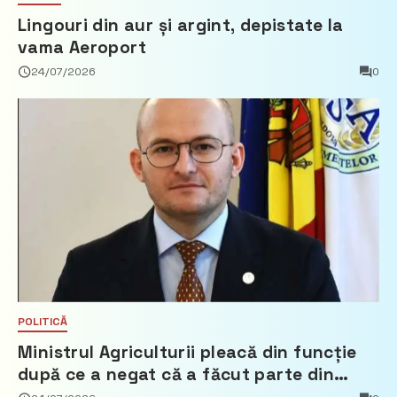
Lingouri din aur și argint, depistate la
vama Aeroport
24/07/2026
0
POLITICĂ
Ministrul Agriculturii pleacă din funcție
după ce a negat că a făcut parte din
Partidul Democrat