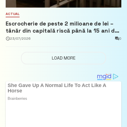
ACTUAL
Escrocherie de peste 2 milioane de lei –
tânăr din capitală riscă până la 15 ani de
închisoare
23/07/2026
0
LOAD MORE