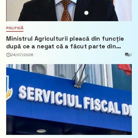
POLITICĂ
Ministrul Agriculturii pleacă din funcție
după ce a negat că a făcut parte din
Partidul Democrat
24/07/2026
0