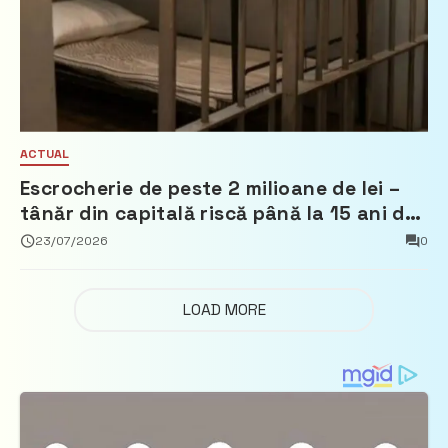
ACTUAL
Escrocherie de peste 2 milioane de lei –
tânăr din capitală riscă până la 15 ani de
închisoare
23/07/2026
0
LOAD MORE