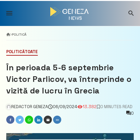
Skip
to
content
POLITICĂ
POLITICĂ
TOATE
În perioada 5-6 septembrie
Victor Parlicov, va întreprinde o
vizită de lucru în Grecia
REDACTOR GENEZA
06/09/2024
13.382
0 MINUTES READ
0