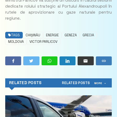
Ministrul Parlicov va susține un discurs în cadrul sesiunii
dedicate rolului strategic al Portului Alexandroupoli în
rutele de aprovizionare cu gaze naturale pentru
regiune.
TAGS
CHIȘINĂU
ENERGIE
GENEZA
GRECIA
MOLDOVA
VICTOR PARLICOV
RELATED POSTS
RELATED POSTS
MORE