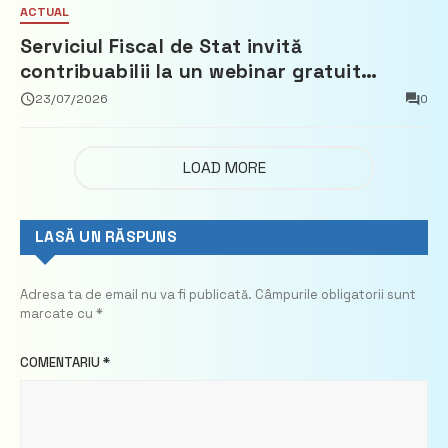
ACTUAL
Serviciul Fiscal de Stat invită
contribuabilii la un webinar gratuit
privind calculul impozitului pe bunurile
23/07/2026
0
imobiliare
LOAD MORE
LASĂ UN RĂSPUNS
Adresa ta de email nu va fi publicată.
Câmpurile obligatorii sunt
marcate cu
*
COMENTARIU
*