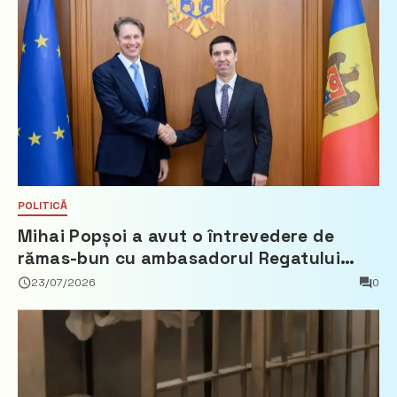
POLITICĂ
Mihai Popșoi a avut o întrevedere de
rămas-bun cu ambasadorul Regatului
Țărilor de Jos, Fred Duijn
23/07/2026
0