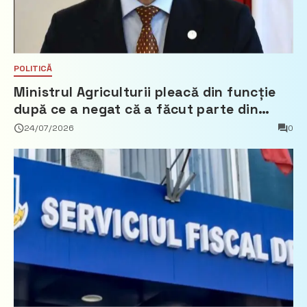
POLITICĂ
Ministrul Agriculturii pleacă din funcție
după ce a negat că a făcut parte din
Partidul Democrat
24/07/2026
0