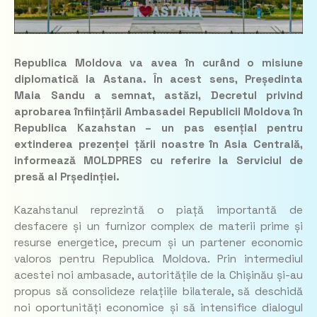
Republica Moldova va avea în curând o misiune
diplomatică la Astana. În acest sens, Președinta
Maia Sandu a semnat, astăzi, Decretul privind
aprobarea înființării Ambasadei Republicii Moldova în
Republica Kazahstan – un pas esențial pentru
extinderea prezenței țării noastre în Asia Centrală,
informează MOLDPRES cu referire la Serviciul de
presă al Prședinției.
Kazahstanul reprezintă o piață importantă de
desfacere și un furnizor complex de materii prime și
resurse energetice, precum și un partener economic
valoros pentru Republica Moldova. Prin intermediul
acestei noi ambasade, autoritățile de la Chișinău și-au
propus să consolideze relațiile bilaterale, să deschidă
noi oportunități economice și să intensifice dialogul