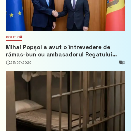
POLITICĂ
Mihai Popșoi a avut o întrevedere de
rămas-bun cu ambasadorul Regatului
Țărilor de Jos, Fred Duijn
23/07/2026
0