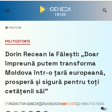
Skip
to
content
POLITICĂ
POLITICĂ
TOATE
Dorin Recean la Fălești: „Doar
împreună putem transforma
Moldova într-o țară europeană,
prosperă și sigură pentru toți
cetățenii săi”
REDACTOR GENEZA
20/09/2024
8.047
2 MINUTES READ
0