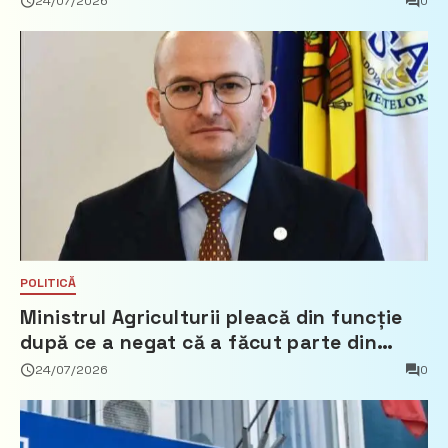
24/07/2026
0
POLITICĂ
Ministrul Agriculturii pleacă din funcție
după ce a negat că a făcut parte din
Partidul Democrat
24/07/2026
0