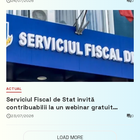
24/07/2026
0
ACTUAL
Serviciul Fiscal de Stat invită
contribuabilii la un webinar gratuit
privind calculul impozitului pe bunurile
23/07/2026
0
imobiliare
LOAD MORE