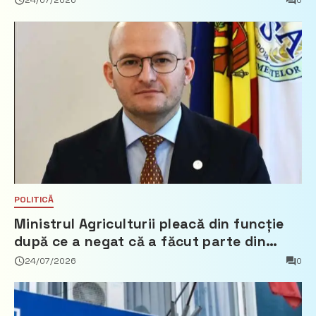
24/07/2026
0
POLITICĂ
Ministrul Agriculturii pleacă din funcție
după ce a negat că a făcut parte din
Partidul Democrat
24/07/2026
0