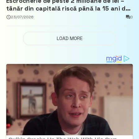
Escrocherie de peste 2 milioane de lei –
tânăr din capitală riscă până la 15 ani de
închisoare
23/07/2026
0
LOAD MORE