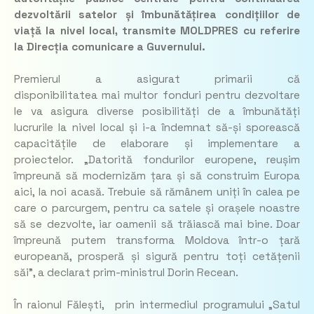
dezvoltării satelor și îmbunătățirea condițiilor de
viață la nivel local, transmite MOLDPRES cu referire
la Direcția comunicare a Guvernului.
Premierul a asigurat primarii că
disponibilitatea mai multor fonduri pentru dezvoltare
le va asigura diverse posibilități de a îmbunătăți
lucrurile la nivel local și i-a îndemnat să-și sporească
capacitățile de elaborare și implementare a
proiectelor.
„Datorită fondurilor europene, reușim
împreună să modernizăm țara și să construim Europa
aici, la noi acasă. Trebuie să rămânem uniți în calea pe
care o parcurgem, pentru ca satele și orașele noastre
să se dezvolte, iar oamenii să trăiască mai bine. Doar
împreună putem transforma Moldova într-o țară
europeană, prosperă și sigură pentru toți cetățenii
săi”
, a declarat prim-ministrul Dorin Recean.
În raionul Fălești, prin intermediul programului „Satul