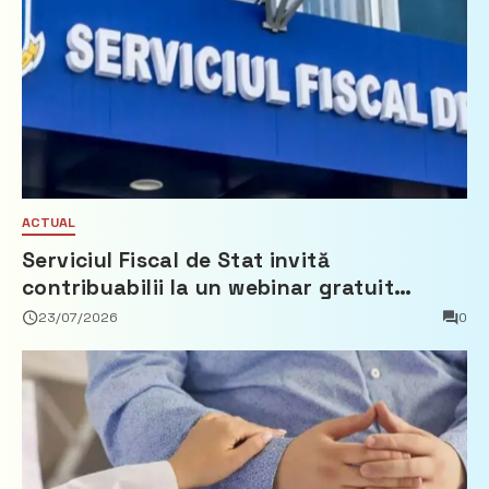
ACTUAL
Serviciul Fiscal de Stat invită
contribuabilii la un webinar gratuit
privind calculul impozitului pe bunurile
23/07/2026
0
imobiliare