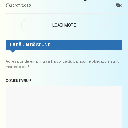
privind calculul impozitului pe bunurile
23/07/2026
0
imobiliare
LOAD MORE
LASĂ UN RĂSPUNS
Adresa ta de email nu va fi publicată.
Câmpurile obligatorii sunt
marcate cu
*
COMENTARIU
*