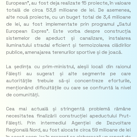
European”, au fost deja realizate 15 proiecte, în valoare
totală de circa 53,6 milioane de lei. De asemenea,
alte nouă proiecte, cu un buget total de 3,4 milioane
de lei, au fost implementate prin programul „Satul
European Expres”. Este vorba despre construcția
sistemelor de apeduct și canalizare, instalarea
iluminatului stradal eficient și termoizolarea clădirilor
publice, amenajarea terenurilor sportive și de joacă.
La ședința cu prim-ministrul, aleșii locali din raionul
Fălești au sugerat și alte segmente pe care
autoritățile trebuie să-și concentreze eforturile,
menționând dificultățile cu care se confruntă la nivel
de comunități.
Cea mai actuală și stringentă problemă rămâne
necesitatea finalizării construcției apeductului Prut-
Fălești. Prin intermediul Agenției de Dezvoltare
Regională Nord, au fost alocate circa 59 milioane de lei