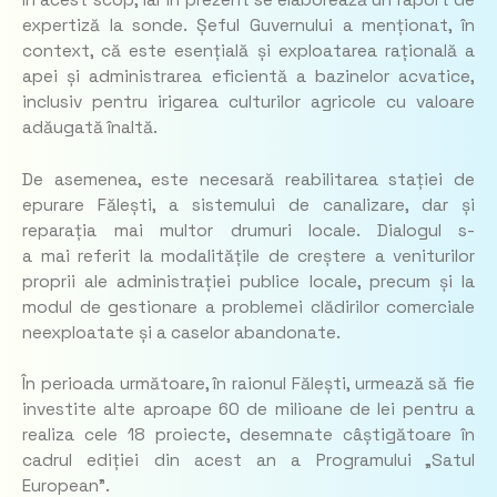
în acest scop, iar în prezent se elaborează un raport de
expertiză la sonde. Șeful Guvernului a menționat, în
context, că este esențială și exploatarea rațională a
apei și administrarea eficientă a bazinelor acvatice,
inclusiv pentru irigarea culturilor agricole cu valoare
adăugată înaltă.
De asemenea, este necesară reabilitarea stației de
epurare Fălești, a sistemului de canalizare, dar și
reparația mai multor drumuri locale. Dialogul s-
a mai referit la modalitățile de creștere a veniturilor
proprii ale administrației publice locale, precum și la
modul de gestionare a problemei clădirilor comerciale
neexploatate și a caselor abandonate.
În perioada următoare, în raionul Fălești, urmează să fie
investite alte aproape 60 de milioane de lei pentru a
realiza cele 18 proiecte, desemnate câștigătoare în
cadrul ediției din acest an a Programului „Satul
European”.