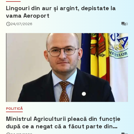
Lingouri din aur și argint, depistate la
vama Aeroport
24/07/2026
0
POLITICĂ
Ministrul Agriculturii pleacă din funcție
după ce a negat că a făcut parte din
Partidul Democrat