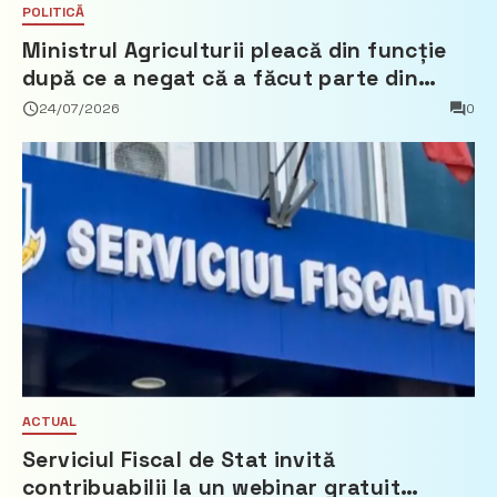
POLITICĂ
Ministrul Agriculturii pleacă din funcție
după ce a negat că a făcut parte din
Partidul Democrat
24/07/2026
0
ACTUAL
Serviciul Fiscal de Stat invită
contribuabilii la un webinar gratuit