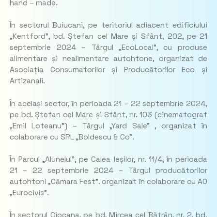
hand – made.
În sectorul Buiucani, pe teritoriul adiacent edificiului
„Kentford”, bd. Ștefan cel Mare și Sfânt, 202, pe 21
septembrie 2024 – Târgul „EcoLocal”, cu produse
alimentare și nealimentare autohtone, organizat de
Asociația Consumatorilor și Producătorilor Eco și
Artizanali.
În același sector, în perioada 21 – 22 septembrie 2024,
pe bd. Ștefan cel Mare și Sfânt, nr. 103 (cinematograf
„Emil Loteanu”) – Târgul „Yard Sale” , organizat în
colaborare cu SRL „Boldescu & Co”.
În Parcul „Alunelul”, pe Calea Ieșilor, nr. 11/4, în perioada
21 – 22 septembrie 2024 – Târgul producătorilor
autohtoni „Cămara Fest”. organizat în colaborare cu AO
„Eurocivis”.
În sectorul Ciocana, pe bd. Mircea cel Bătrân, nr. 2, bd.