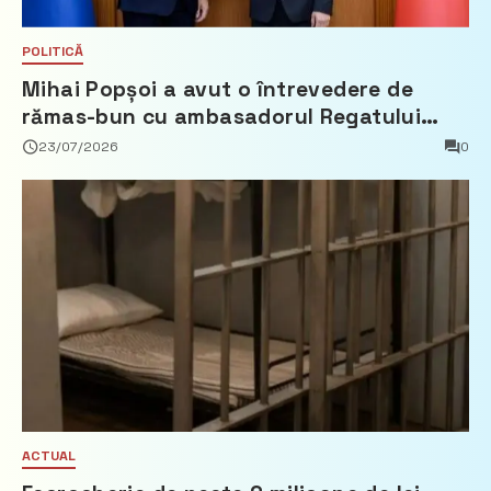
POLITICĂ
Mihai Popșoi a avut o întrevedere de
rămas-bun cu ambasadorul Regatului
Țărilor de Jos, Fred Duijn
23/07/2026
0
ACTUAL