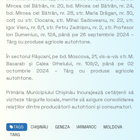
Mircea cel Bătrân, nr. 20, bd. Mircea cel Bătrân, nr. 24,
bd. Mircea cel Bătrân, nr. 28, str. Maria Drăgan, nr. 30,
colț cu str. Ciocana, str. Mihai Sadoveanu, nr. 22, str.
Igor Vieru, nr. 6/1, str. Petru Zadnipru, nr. 2, str. Profesor
Ion Dumeniuc, nr. 12A, până pe 26 septembrie 2024 –
Târg cu produse agricole autohtone.
În sectorul Râșcani, pe bd. Moscova, 21, vis-a-vis str. M.
Basarab și Calea Orheiului, nr. 109/2, până pe 02
octombrie 2024 – Târg cu produse agricole
autohtone.
Primăria Municipiului Chișinău încurajează cetățenii să
viziteze târgurile locale, menite să asigure consolidarea
relațiilor dintre producătorii autohtoni și consumatori.
TAGS
CHIȘINĂU
GENEZA
IARMAROC
MOLDOVA
TARG