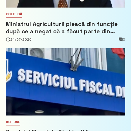
POLITICĂ
Ministrul Agriculturii pleacă din funcție
după ce a negat că a făcut parte din
Partidul Democrat
24/07/2026
0
ACTUAL