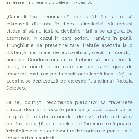
întâlnire, împreună cu cele anti-ceață.
„Oamenii legii recomandă conducătorilor auto să
mărească distanța în timpul circulației, să reducă
viteza și să nu iasă la depășire fără a se asigura. De
asemenea, în cazul în care șoferul rămâne în pană,
triunghiurile de presemnalizare trebuie așezate la o
distanță mai mare de autovehicul, decât în condiţii
normale. Conducătorii auto trebuie să fie atenți la
drum, în condițiile în care pietonii sunt greu de
observat, mai ales pe traseele care leagă localități, iar
aceștia se deplasează pe carosabil”, a afirmat Natalia
Golovco.
La fel, polițiștii recomandă pietonilor să traverseze
strada doar prin locurile permise și doar după ce se
asigură. Totodată, în condiții de vizibilitate redusă și
pe timpul nopții, persoanele sunt îndemnate să poarte
îmbrăcăminte cu accesorii reflectorizante pentru a fi
observați cu ușurință.