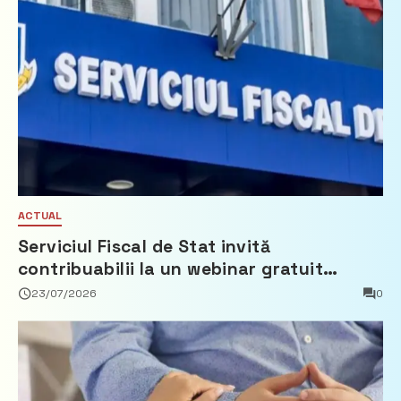
ACTUAL
Serviciul Fiscal de Stat invită
contribuabilii la un webinar gratuit
privind calculul impozitului pe bunurile
23/07/2026
0
imobiliare