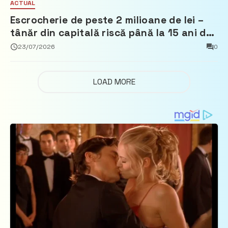
ACTUAL
Escrocherie de peste 2 milioane de lei –
tânăr din capitală riscă până la 15 ani de
închisoare
23/07/2026
0
LOAD MORE