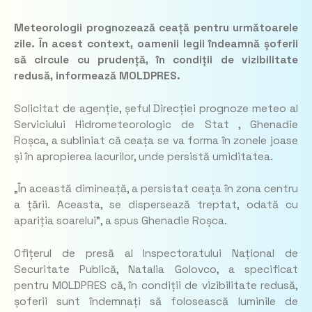
Meteorologii prognozează ceață pentru următoarele
zile. În acest context, oamenii legii îndeamnă șoferii
să circule cu prudență, în condiții de vizibilitate
redusă, informează MOLDPRES.
Solicitat de agenție, șeful Direcției prognoze meteo al
Serviciului Hidrometeorologic de Stat , Ghenadie
Roșca, a subliniat că ceața se va forma în zonele joase
și în apropierea lacurilor, unde persistă umiditatea.
„
În această dimineață, a persistat ceața în zona centru
a țării. Aceasta, se dispersează treptat, odată cu
apariția soarelui”
, a spus Ghenadie Roșca.
Ofițerul de presă al Inspectoratului Național de
Securitate Publică, Natalia Golovco, a specificat
pentru MOLDPRES că, în condiții de vizibilitate redusă,
șoferii sunt îndemnați să folosească luminile de