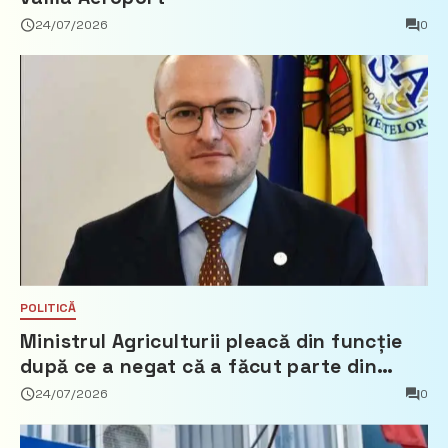
24/07/2026
0
POLITICĂ
Ministrul Agriculturii pleacă din funcție
după ce a negat că a făcut parte din
Partidul Democrat
24/07/2026
0