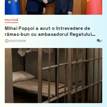
POLITICĂ
Mihai Popșoi a avut o întrevedere de
rămas-bun cu ambasadorul Regatului
Țărilor de Jos, Fred Duijn
23/07/2026
0