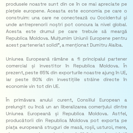
produsele noastre sunt din ce în ce mai apreciate pe
piețele europene. Aceasta este economia pe care o
construim: una care ne conectează cu Occidentul și
unde antreprenorii noștri pot concura la nivel global.
Acesta este drumul pe care trebuie să meargă
Republica Moldova. Mulțumim Uniunii Europene pentru
acest parteneriat solid!
”, a menționat Dumitru Alaiba.
Uniunea Europeană rămâne a fi principalul partener
comercial și investitor în Republica Moldova. În
prezent, peste 65% din exporturile noastre ajung în UE,
iar peste 80% din investițiile străine directe în
economie vin tot din UE.
În primăvara anului curent, Consiliul European a
prelungit cu încă un an liberalizarea comerțului dintre
Uniunea Europeană și Republica Moldova. Astfel,
producătorii din Republica Moldova pot exporta pe
piața europeană struguri de masă, roșii, usturoi, mere,