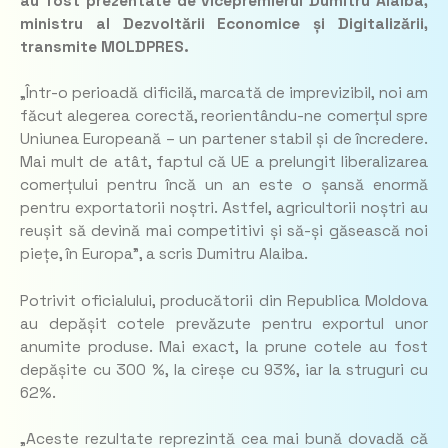
au fost prezentate de vicepremierul Dumitru Alaiba,
ministru al Dezvoltării Economice și Digitalizării,
transmite MOLDPRES.
„
Într-o perioadă dificilă, marcată de imprevizibil, noi am
făcut alegerea corectă, reorientându-ne comerțul spre
Uniunea Europeană – un partener stabil și de încredere.
Mai mult de atât, faptul că UE a prelungit liberalizarea
comerțului pentru încă un an este o șansă enormă
pentru exportatorii noștri. Astfel, agricultorii noștri au
reușit să devină mai competitivi și să-și găsească noi
piețe, în Europa
”, a scris Dumitru Alaiba.
Potrivit oficialului, producătorii din Republica Moldova
au depășit cotele prevăzute pentru exportul unor
anumite produse. Mai exact, la prune cotele au fost
depășite cu 300 %, la cireșe cu 93%, iar la struguri cu
62%.
„
Aceste rezultate reprezintă cea mai bună dovadă că