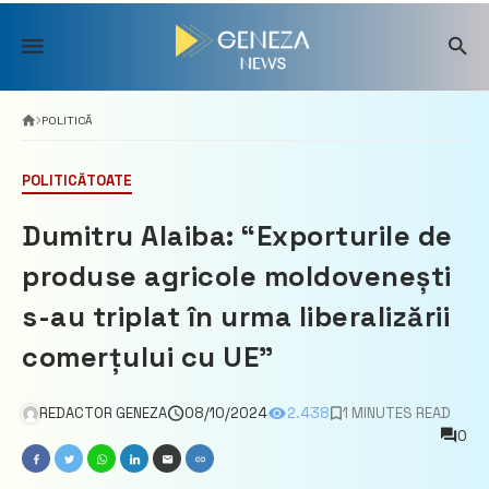
Skip
to
content
POLITICĂ
POLITICĂ
TOATE
Dumitru Alaiba: “Exporturile de
produse agricole moldovenești
s-au triplat în urma liberalizării
comerțului cu UE”
REDACTOR GENEZA
08/10/2024
2.438
1 MINUTES READ
0