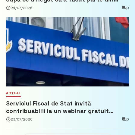
Partidul Democrat
24/07/2026
0
ACTUAL
Serviciul Fiscal de Stat invită
contribuabilii la un webinar gratuit
privind calculul impozitului pe bunurile
23/07/2026
0
imobiliare