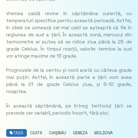
Vremea caldă revine în săptămâna curentă, cu
temperaturi specifice pentru această perioadă. Astfel,
în zilele ce urmează cel mai cald se așteaptă să fie în
regiunea de sud a țării. În această zonă, mercurul din
termometre ar putea să se ridice ziua până la 25 de
grade Celsius. În timpul nopții, valorile termice la sud
vor atinge maxime de 13 grade.
Prognozele de la centru și nord arată cu câteva grade
mai puțin. Astfel, în această parte a țării vom avea
până la 21 de grade Celsius ziua, și 5-10 grade,
noaptea.
În această săptămână, pe întreg teritoriul țării se
prevede cer variabil, periodic însorit, fără ploi.
TAGS
CEATA
CHIȘINĂU
GENEZA
MOLDOVA