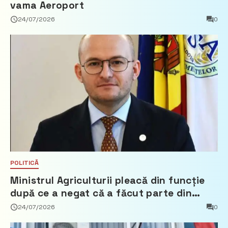
vama Aeroport
24/07/2026
0
POLITICĂ
Ministrul Agriculturii pleacă din funcție
după ce a negat că a făcut parte din
Partidul Democrat
24/07/2026
0