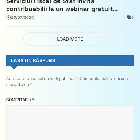
Serviciul Fiscal de Stat invită
contribuabilii la un webinar gratuit
privind calculul impozitului pe bunurile
23/07/2026
0
imobiliare
LOAD MORE
LASĂ UN RĂSPUNS
Adresa ta de email nu va fi publicată.
Câmpurile obligatorii sunt
marcate cu
*
COMENTARIU
*