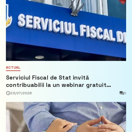
ACTUAL
Serviciul Fiscal de Stat invită
contribuabilii la un webinar gratuit
privind calculul impozitului pe bunurile
23/07/2026
0
imobiliare