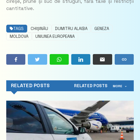
cireșe, prune și suc de struguri, fără taxe și restricții
cantitative.
TAGS
CHIȘINĂU
DUMITRU ALAIBA
GENEZA
MOLDOVA
UNIUNEA EUROPEANA
RELATED POSTS
RELATED POSTS
MORE