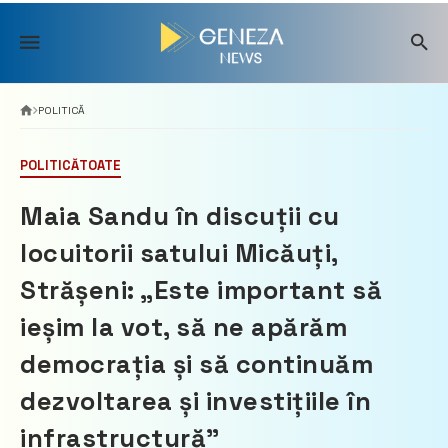
Skip
to
content
POLITICĂ
POLITICĂ
TOATE
Maia Sandu în discuții cu
locuitorii satului Micăuți,
Strășeni: „Este important să
ieșim la vot, să ne apărăm
democrația și să continuăm
dezvoltarea și investițiile în
infrastructură”