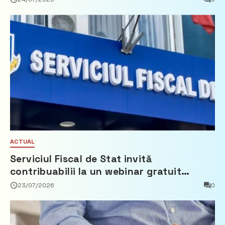
ACTUAL
Serviciul Fiscal de Stat invită
contribuabilii la un webinar gratuit
privind calculul impozitului pe bunurile
23/07/2026
0
imobiliare