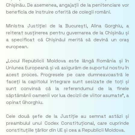
Chișinău. De asemenea, angajații de la penitenciare vor
beneficia de instruire oferită de colegii români.
Ministra Justiţiei de la București, Alina Gorghiu, a
reiterat susținerea pentru guvernarea de la Chișinău și
a specificat că Chișinăul merită să devină un oraș
european.
„Locul Republicii Moldova este lângă România și în
Uniunea Europeană și vă asigurăm de suportul nostru în
acest proces. Progresele pe care dumneavoastră le
faceți la capitolul integrare sunt sesizate de toți și
sunt convinsă că la referendumul de la finele
săptămânii oamenii vor lua decizii de viitor asumate”,
a
opinat Ghorghiu.
Cele două șefe de la Justiție au semnat astăzi și
preambulul unui Codex Constituțional, care cuprinde
constituțiile țărilor din UE și cea a Republicii Moldova.