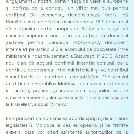
angajamentul nostru comun față de valorile europene
și dorința de a construi un viitor mai bun pentru
cetățeni. De asemenea, demonstrează faptul că
România este un prieten de încredere al țării noastre și
vă mulțumim pentru cooperare. Astăzi am reușit să
semnăm împreună noul plan de acțiuni în domeniul
justiției pentru perioada 2025-2027, document
întemeiat pe articolul 6 al acordului de cooperare între
ministerele noastre, semnat la București în 2010. Acest
nou plan de acțiuni confirmă intenția comună de a
continua cooperarea inter-ministerială și va contribui
semnificativ la creșterea capacităților Ministerului
Justiției din Republica Moldova de a avansa reformele
în justiție, precum și îndeplinirea acțiunilor setate
urmare a Screeningului care se află în plină desfășurare
la Bruxelles”,
a spus Mihailov.
Ea a precizat că România va acorda sprijin și la alinierea
legislației R. Moldova la cea europeană și va trimite
experți care vor oferi asistență autorităților de la