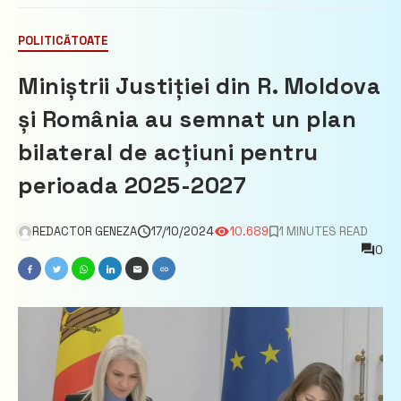
POLITICĂ
TOATE
Miniștrii Justiției din R. Moldova
și România au semnat un plan
bilateral de acțiuni pentru
perioada 2025-2027
REDACTOR GENEZA
17/10/2024
10.689
1 MINUTES READ
0