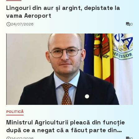
Lingouri din aur și argint, depistate la
vama Aeroport
24/07/2026
0
POLITICĂ
Ministrul Agriculturii pleacă din funcție
după ce a negat că a făcut parte din
Partidul Democrat
24/07/2026
0