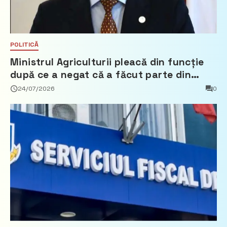
POLITICĂ
Ministrul Agriculturii pleacă din funcție
după ce a negat că a făcut parte din
Partidul Democrat
24/07/2026
0