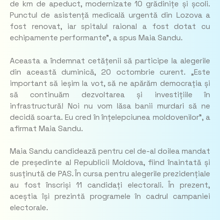
de km de apeduct, modernizate 10 grădinițe și școli.
Punctul de asistență medicală urgentă din Lozova a
fost renovat, iar spitalul raional a fost dotat cu
echipamente performante”,
a spus Maia Sandu.
Aceasta a îndemnat cetățenii să participe la alegerile
din această duminică, 20 octombrie curent.
„Este
important să ieșim la vot, să ne apărăm democrația și
să continuăm dezvoltarea și investițiile în
infrastructură! Noi nu vom lăsa banii murdari să ne
decidă soarta. Eu cred în înțelepciunea moldovenilor”,
a
afirmat Maia Sandu.
Maia Sandu candidează pentru cel de-al doilea mandat
de președinte al Republicii Moldova, fiind înaintată și
susținută de PAS. În cursa pentru alegerile prezidențiale
au fost înscriși 11 candidați electorali. În prezent,
aceștia își prezintă programele în cadrul campaniei
electorale.