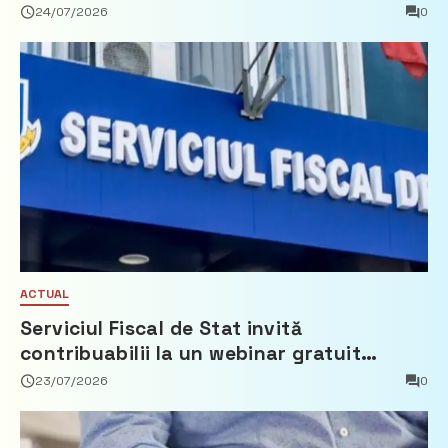
Partidul Democrat
24/07/2026
0
ACTUAL
Serviciul Fiscal de Stat invită
contribuabilii la un webinar gratuit
privind calculul impozitului pe bunurile
23/07/2026
0
imobiliare