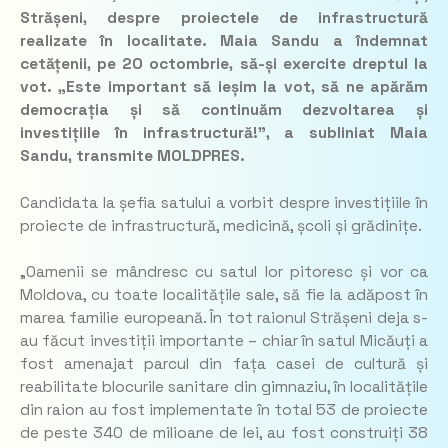
Strășeni, despre proiectele de infrastructură
realizate în localitate. Maia Sandu a îndemnat
cetățenii, pe 20 octombrie, să-și exercite dreptul la
vot.
„Este important să ieșim la vot, să ne apărăm
democrația și să continuăm dezvoltarea și
investițiile în infrastructură!”,
a subliniat Maia
Sandu, transmite MOLDPRES.
Candidata la șefia satului a vorbit despre investițiile în
proiecte de infrastructură, medicină, școli și grădinițe.
„Oamenii se mândresc cu satul lor pitoresc și vor ca
Moldova, cu toate localitățile sale, să fie la adăpost în
marea familie europeană. În tot raionul Strășeni deja s-
au făcut investiții importante – chiar în satul Micăuți a
fost amenajat parcul din fața casei de cultură și
reabilitate blocurile sanitare din gimnaziu, în localitățile
din raion au fost implementate în total 53 de proiecte
de peste 340 de milioane de lei, au fost construiți 38