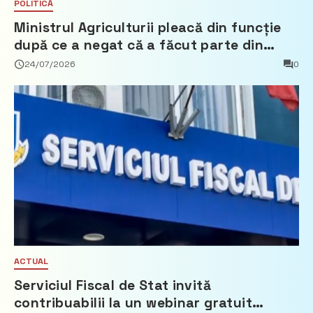
POLITICĂ
Ministrul Agriculturii pleacă din funcție
după ce a negat că a făcut parte din
Partidul Democrat
24/07/2026
0
ACTUAL
Serviciul Fiscal de Stat invită
contribuabilii la un webinar gratuit