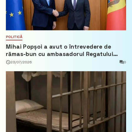
POLITICĂ
Mihai Popșoi a avut o întrevedere de
rămas-bun cu ambasadorul Regatului
Țărilor de Jos, Fred Duijn
23/07/2026
0