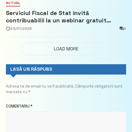
ACTUAL
Serviciul Fiscal de Stat invită
contribuabilii la un webinar gratuit
privind calculul impozitului pe bunurile
23/07/2026
0
imobiliare
LOAD MORE
LASĂ UN RĂSPUNS
Adresa ta de email nu va fi publicată.
Câmpurile obligatorii sunt
marcate cu
*
COMENTARIU
*