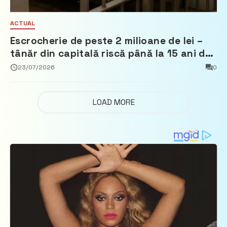
ACTUAL
Escrocherie de peste 2 milioane de lei –
tânăr din capitală riscă până la 15 ani de
închisoare
23/07/2026
0
LOAD MORE