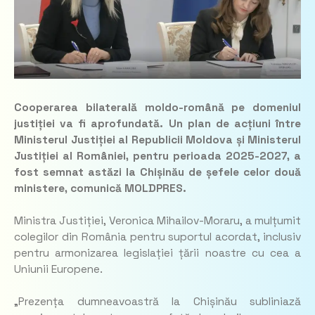
Cooperarea bilaterală moldo-română pe domeniul
justiției va fi aprofundată. Un plan de acțiuni între
Ministerul Justiției al Republicii Moldova și Ministerul
Justiției al României, pentru perioada 2025-2027, a
fost semnat astăzi la Chișinău de șefele celor două
ministere, comunică MOLDPRES.
Ministra Justiției, Veronica Mihailov-Moraru, a mulțumit
colegilor din România pentru suportul acordat, inclusiv
pentru armonizarea legislației țării noastre cu cea a
Uniunii Europene.
„Prezența dumneavoastră la Chișinău subliniază