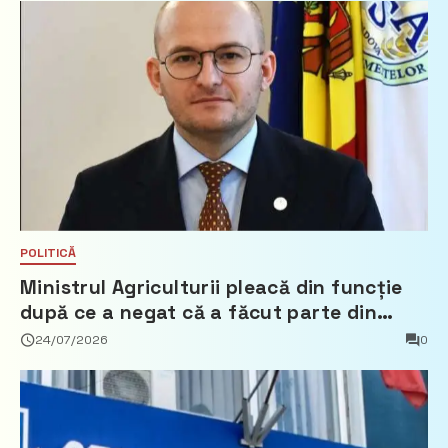
POLITICĂ
Ministrul Agriculturii pleacă din funcție
după ce a negat că a făcut parte din
Partidul Democrat
24/07/2026
0