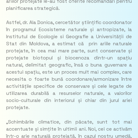
ariilor protejate le-au fost oferite recomandări pentru
planificarea strategică.
Astfel, dr. Ala Donica, cercetător științific coordonator
în programul Ecosisteme naturale și antropizate, la
Institutul de Ecologie si Geografie a Universității de
Stat din Moldova, a estimat că prin ariile naturale
protejate, în cea mai mare parte, sunt conservate și
protejate biotopul și biocenoza dintr-un spațiu
natural, delimitat geografic, însă o buna guvernare a
acestui spațiu, este un proces mult mai complex, care
necesita o foarte bună coordonare/armonizare între
activitățile specifice de conservare și cele legate de
utilizarea durabilă a resurselor naturale, a valorilor
socio-culturale din interiorul și chiar din jurul ariei
protejate.
„Schimbările climatice, din păcate, sunt tot mai
accentuate și simțite în ultimii ani. Noi, cei ce activăm
într-o arie naturală protejată, în cazul nostru umedă,