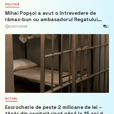
POLITICĂ
Mihai Popșoi a avut o întrevedere de
rămas-bun cu ambasadorul Regatului
Țărilor de Jos, Fred Duijn
23/07/2026
0
ACTUAL
Escrocherie de peste 2 milioane de lei –
tânăr din capitală riscă până la 15 ani de