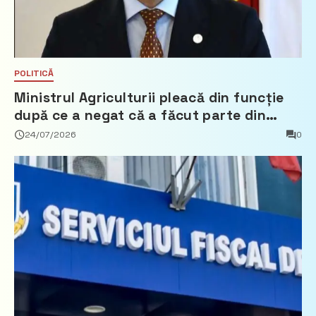
POLITICĂ
Ministrul Agriculturii pleacă din funcție
după ce a negat că a făcut parte din
Partidul Democrat
24/07/2026
0