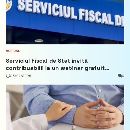
ACTUAL
Serviciul Fiscal de Stat invită
contribuabilii la un webinar gratuit
privind calculul impozitului pe bunurile
23/07/2026
0
imobiliare