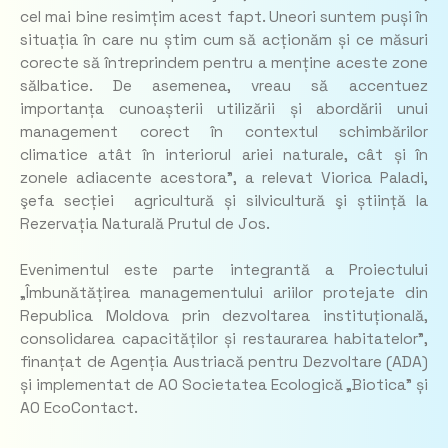
cel mai bine resimțim acest fapt. Uneori suntem puși în
situația în care nu știm cum să acționăm și ce măsuri
corecte să întreprindem pentru a menține aceste zone
sălbatice. De asemenea, vreau să accentuez
importanța cunoașterii utilizării și abordării unui
management corect în contextul schimbărilor
climatice atât în interiorul ariei naturale, cât și în
zonele adiacente acestora”,
a relevat Viorica Paladi,
şefa secției agricultură și silvicultură şi știință la
Rezervația Naturală Prutul de Jos.
Evenimentul este parte integrantă a Proiectului
„Îmbunătățirea managementului ariilor protejate din
Republica Moldova prin dezvoltarea instituțională,
consolidarea capacităților și restaurarea habitatelor”,
finanțat de Agenția Austriacă pentru Dezvoltare (ADA)
și implementat de AO Societatea Ecologică „Biotica” și
AO EcoContact.