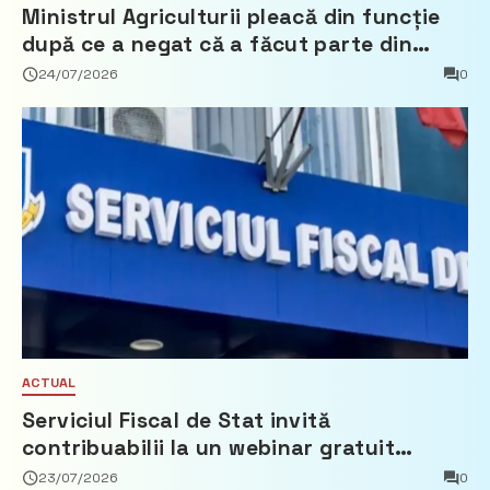
Ministrul Agriculturii pleacă din funcție
după ce a negat că a făcut parte din
Partidul Democrat
24/07/2026
0
ACTUAL
Serviciul Fiscal de Stat invită
contribuabilii la un webinar gratuit
privind calculul impozitului pe bunurile
23/07/2026
0