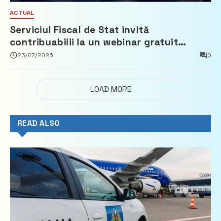
ACTUAL
Serviciul Fiscal de Stat invită
contribuabilii la un webinar gratuit
privind calculul impozitului pe bunurile
23/07/2026
0
imobiliare
LOAD MORE
READ ALSO