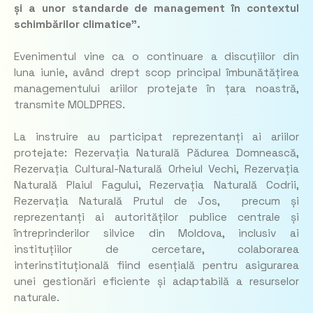
și a unor standarde de management în contextul
schimbărilor climatice”.
Evenimentul vine ca o continuare a discuțiilor din
luna iunie, având drept scop principal îmbunătățirea
managementului ariilor protejate în țara noastră,
transmite MOLDPRES.
La instruire au participat reprezentanți ai ariilor
protejate: Rezervația Naturală Pădurea Domnească,
Rezervația Cultural-Naturală Orheiul Vechi, Rezervația
Naturală Plaiul Fagului, Rezervația Naturală Codrii,
Rezervația Naturală Prutul de Jos, precum și
reprezentanți ai autorităților publice centrale și
întreprinderilor silvice din Moldova, inclusiv ai
instituțiilor de cercetare, colaborarea
interinstituțională fiind esențială pentru asigurarea
unei gestionări eficiente și adaptabilă a resurselor
naturale.