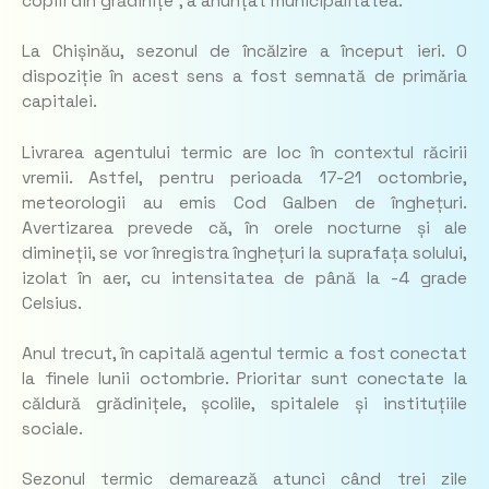
copiii din grădinițe”
, a anunțat municipalitatea.
La Chișinău, sezonul de încălzire a început ieri. O
dispoziție în acest sens a fost semnată de primăria
capitalei.
Livrarea agentului termic are loc în contextul răcirii
vremii. Astfel, pentru perioada 17-21 octombrie,
meteorologii au emis Cod Galben de înghețuri.
Avertizarea prevede că, în orele nocturne și ale
dimineții, se vor înregistra înghețuri la suprafața solului,
izolat în aer, cu intensitatea de până la -4 grade
Celsius.
Anul trecut, în capitală agentul termic a fost conectat
la finele lunii octombrie. Prioritar sunt conectate la
căldură grădinițele, școlile, spitalele și instituțiile
sociale.
Sezonul termic demarează atunci când trei zile