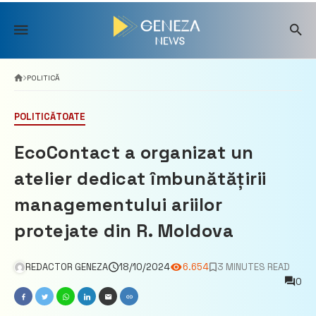
Skip
to
content
POLITICĂ
POLITICĂ
TOATE
EcoContact a organizat un
atelier dedicat îmbunătățirii
managementului ariilor
protejate din R. Moldova
REDACTOR GENEZA
18/10/2024
6.654
3 MINUTES READ
0