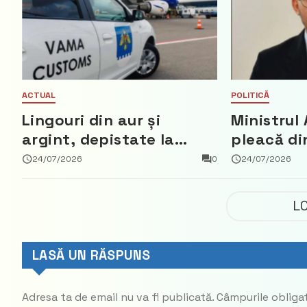
ACTUAL
POLITICĂ
Lingouri din aur și
Ministrul 
argint, depistate la
pleacă di
vama Aeroport
ce a nega
24/07/2026
0
24/07/2026
parte din
Democrat
L
LASĂ UN RĂSPUNS
Adresa ta de email nu va fi publicată.
Câmpurile obliga