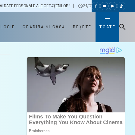
NALE ALE CETĂȚENILOR”
31/07/2025
UN BĂRBAT DIN BĂLȚI ARESTA
OLOGIE
GRĂDINĂ ȘI CASĂ
REȚETE
TOATE