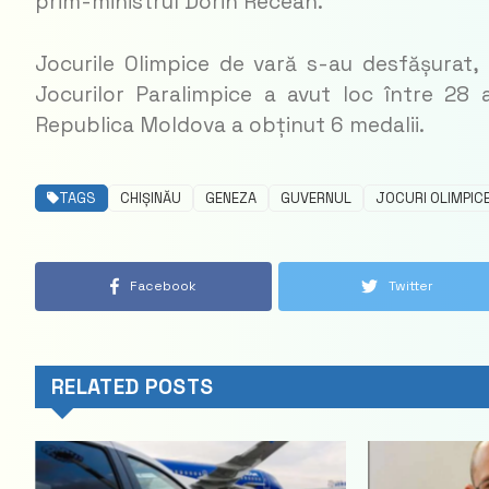
prim-ministrul Dorin Recean.
Jocurile Olimpice de vară s-au desfășurat, la
Jocurilor Paralimpice a avut loc între 28 
Republica Moldova a obținut 6 medalii.
TAGS
CHIȘINĂU
GENEZA
GUVERNUL
JOCURI OLIMPIC
Facebook
Twitter
RELATED POSTS