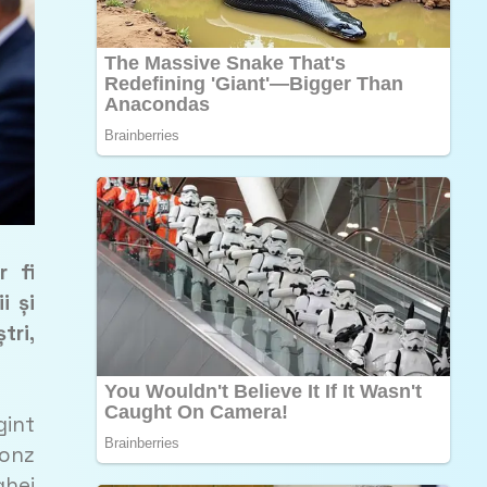
r fi
i și
tri,
gint
ronz
ghei