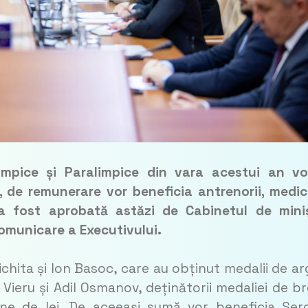
impice și Paralimpice din vara acestui an vo
de remunerare vor beneficia antrenorii, medici
 a fost aprobată astăzi de Cabinetul de miniș
comunicare a Executivului.
ichita și Ion Basoc, care au obținut medalii de ar
s Vieru și Adil Osmanov, deținătorii medaliei de b
ane de lei. De aceeași sumă vor beneficia Ser