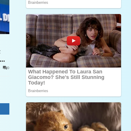
t
0
e