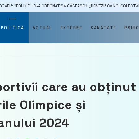
IEI I S-A ORDONAT SĂ GĂSEASCĂ „DOVEZI” CĂ NOI COLECTĂM DATE PERSO
POLITICĂ
ACTUAL
EXTERNE
SĂNĂTATE
PSIH
ortivii care au obținut
le Olimpice și
 anului 2024