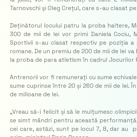
Tarnovschi și Oleg Crețul, care s-au clasat pe 
Deținătorul locului patru la proba haltere, M
300 de mii de lei vor primi Daniela Cociu, M
Sportivii s-au clasat respectiv pe poziția a
romane. De un premiu de 200 de mii de lei va
la proba de para atletism în cadrul Jocurilor 
Antrenorii vor fi remunerați cu sume echivalent
sume cuprinse între 20 și 260 de mii de lei. Î
de milioane de lei.
„Vreau să-i felicit și să le mulțumesc olimpicilo
se simt mândri pentru această performanță. S
cei care, astăzi, sunt pe locul 7, 8, dar au 