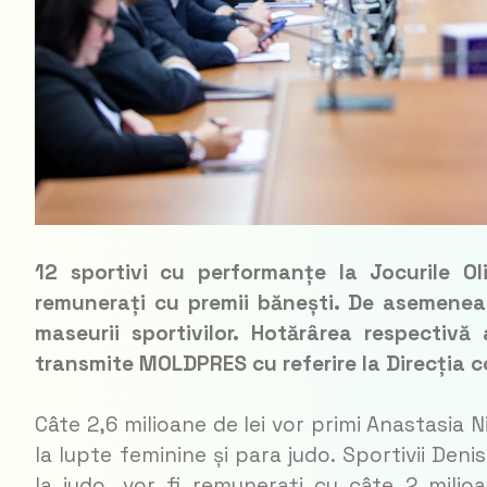
12 sportivi cu performanțe la Jocurile Ol
remunerați cu premii bănești. De asemenea, 
maseurii sportivilor. Hotărârea respectivă
transmite MOLDPRES cu referire la Direcția 
Câte 2,6 milioane de lei vor primi Anastasia N
la lupte feminine și para judo. Sportivii Deni
la judo, vor fi remunerați cu câte 2 milio