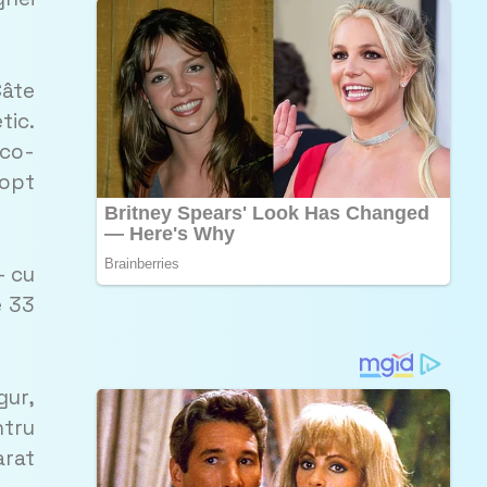
Câte
tic.
eco-
 opt
– cu
e 33
gur,
ntru
arat