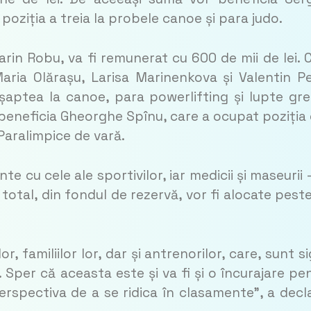
poziția a treia la probele canoe și para judo.
arin Robu, va fi remunerat cu 600 de mii de lei. 
aria Olărașu, Larisa Marinenkova și Valentin Pe
 șaptea la canoe, para powerlifting și lupte gr
 beneficia Gheorghe Spînu, care a ocupat poziția
Paralimpice de vară.
e cu cele ale sportivilor, iar medicii și maseurii 
n total, din fondul de rezervă, vor fi alocate pest
r, familiilor lor, dar și antrenorilor, care, sunt si
per că aceasta este și va fi și o încurajare pe
perspectiva de a se ridica în clasamente”
, a decl