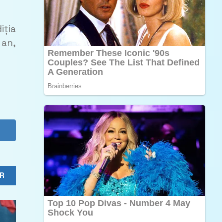
iția
 an,
R