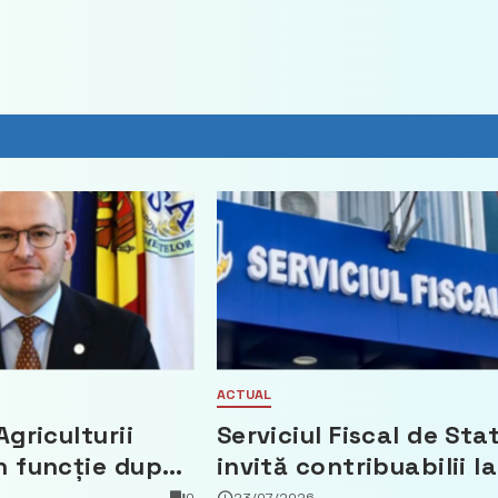
ACTUAL
Agriculturii
Serviciul Fiscal de Sta
n funcție după
invită contribuabilii la
t că a făcut
un webinar gratuit
0
23/07/2026