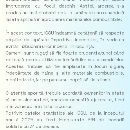
imprudenței cu focul deschis. Astfel, arderea s-a
produs cel mai probabil de la o lumânare sau o candelă
lăsată aprinsă în apropierea materialelor combustibile.
În acest context, IGSU îndeamnă cetățenii să respecte
regulile de apărare împotriva incendiilor, în vederea
evitării izbucnirii unor incendii în locuință.
Oamenii sunt rugați să fie foarte prudenți atunci când
optează pentru utilizarea lumânărilor sau a candelelor.
Acestea trebuie să fie amplasate în locuri sigure,
îndepărtate de haine și alte materiale combustibile,
monitorizate, iar pe parcursul nopții să fie stinse.
O atenție sporită trebuie acordată oamenilor în etate
și celor singuratice, acestea necesită ajutorate, fiind
mai vulnerabile în fața riscurilor.
Potrivit datelor statistice ale IGSU, de la începutul
anului 2025 au fost înregistrate 361 de incendii
soldate cu 31 de decese.