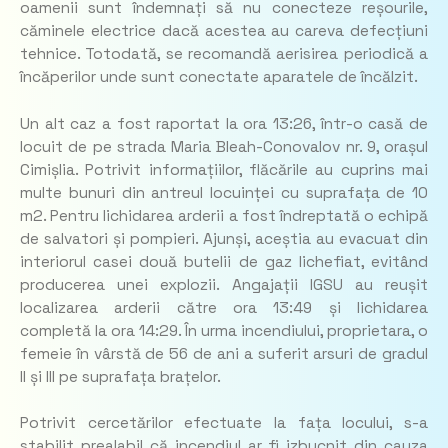
oamenii sunt îndemnați să nu conecteze reșourile,
căminele electrice dacă acestea au careva defecțiuni
tehnice. Totodată, se recomandă aerisirea periodică a
încăperilor unde sunt conectate aparatele de încălzit.
Un alt caz a fost raportat la ora 13:26, într-o casă de
locuit de pe strada Maria Bleah-Conovalov nr. 9, orașul
Cimișlia. Potrivit informațiilor, flăcările au cuprins mai
multe bunuri din antreul locuinței cu suprafața de 10
m2. Pentru lichidarea arderii a fost îndreptată o echipă
de salvatori și pompieri. Ajunși, aceștia au evacuat din
interiorul casei două butelii de gaz lichefiat, evitând
producerea unei explozii. Angajații IGSU au reușit
localizarea arderii către ora 13:49 și lichidarea
completă la ora 14:29. În urma incendiului, proprietara, o
femeie în vârstă de 56 de ani a suferit arsuri de gradul
II și III pe suprafața brațelor.
Potrivit cercetărilor efectuate la fața locului, s-a
stabilit prealabil că incendiul ar fi izbucnit din cauza