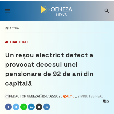
Skip
to
content
ACTUAL
ACTUAL
TOATE
Un reșou electrict defect a
provocat decesul unei
pensionare de 92 de ani din
capitală
REDACTOR GENEZA
24/02/2025
6.116
2 MINUTES READ
0