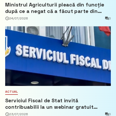
Ministrul Agriculturii pleacă din funcție
după ce a negat că a făcut parte din
Partidul Democrat
24/07/2026
0
ACTUAL
Serviciul Fiscal de Stat invită
contribuabilii la un webinar gratuit
privind calculul impozitului pe bunurile
23/07/2026
0