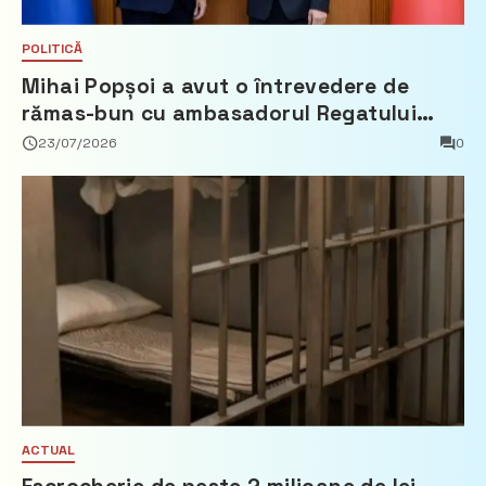
POLITICĂ
Mihai Popșoi a avut o întrevedere de
rămas-bun cu ambasadorul Regatului
Țărilor de Jos, Fred Duijn
23/07/2026
0
ACTUAL