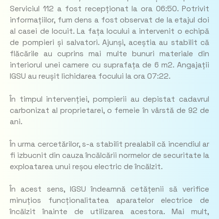
Serviciul 112 a fost recepționat la ora 06:50. Potrivit
informațiilor, fum dens a fost observat de la etajul doi
al casei de locuit. La fața locului a intervenit o echipă
de pompieri și salvatori. Ajunși, aceștia au stabilit că
flăcările au cuprins mai multe bunuri materiale din
interiorul unei camere cu suprafața de 6 m2. Angajații
IGSU au reușit lichidarea focului la ora 07:22.
În timpul intervenției, pompierii au depistat cadavrul
carbonizat al proprietarei, o femeie în vârstă de 92 de
ani.
În urma cercetărilor, s-a stabilit prealabil că incendiul ar
fi izbucnit din cauza încălcării normelor de securitate la
exploatarea unui reșou electric de încălzit.
În acest sens, IGSU îndeamnă cetățenii să verifice
minuțios funcționalitatea aparatelor electrice de
încălzit înainte de utilizarea acestora. Mai mult,