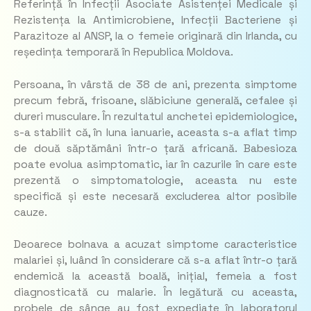
Referință în Infecții Asociate Asistenței Medicale și
Rezistența la Antimicrobiene, Infecții Bacteriene și
Parazitoze al ANSP, la o femeie originară din Irlanda, cu
reședința temporară în Republica Moldova.
Persoana, în vârstă de 38 de ani, prezenta simptome
precum febră, frisoane, slăbiciune generală, cefalee și
dureri musculare. În rezultatul anchetei epidemiologice,
s-a stabilit că, în luna ianuarie, aceasta s-a aflat timp
de două săptămâni într-o țară africană.
Babesioza
poate evolua asimptomatic, iar în cazurile în care este
prezentă o simptomatologie, aceasta nu este
specifică și este necesară excluderea altor posibile
cauze.
Deoarece bolnava a acuzat simptome caracteristice
malariei și, luând în considerare că s-a aflat într-o țară
endemică la această boală, inițial, femeia a fost
diagnosticată cu malarie. În legătură cu aceasta,
probele de sânge au fost expediate în laboratorul