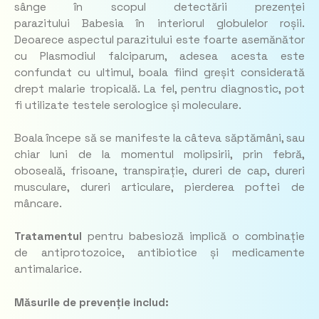
sânge în scopul detectării prezenței
parazitului
Babesia
în interiorul globulelor roșii.
Deoarece aspectul parazitului este foarte asemănător
cu
Plasmodiul falciparum,
adesea acesta este
confundat cu ultimul, boala fiind greșit considerată
drept malarie tropicală. La fel, pentru diagnostic, pot
fi utilizate testele serologice și moleculare.
Boala începe să se manifeste la câteva săptămâni, sau
chiar luni de la momentul molipsirii, prin febră,
oboseală, frisoane, transpirație, dureri de cap, dureri
musculare, dureri articulare, pierderea poftei de
mâncare.
Tratamentul
pentru babesioză implică o combinație
de antiprotozoice, antibiotice și medicamente
antimalarice.
Măsurile de prevenție includ: