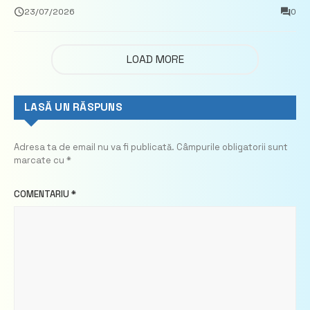
privind calculul impozitului pe bunurile
23/07/2026
0
imobiliare
LOAD MORE
LASĂ UN RĂSPUNS
Adresa ta de email nu va fi publicată.
Câmpurile obligatorii sunt
marcate cu
*
COMENTARIU
*