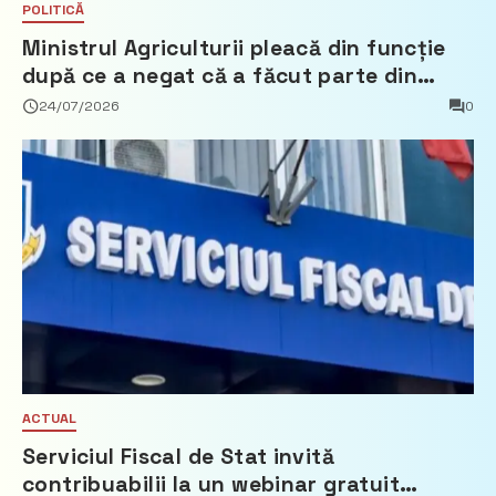
POLITICĂ
Ministrul Agriculturii pleacă din funcție
după ce a negat că a făcut parte din
Partidul Democrat
24/07/2026
0
ACTUAL
Serviciul Fiscal de Stat invită
contribuabilii la un webinar gratuit