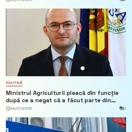
POLITICĂ
Ministrul Agriculturii pleacă din funcție
după ce a negat că a făcut parte din
Partidul Democrat
24/07/2026
0