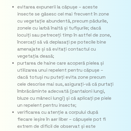
evitarea expunerii la căpușe – aceste
insecte se găsesc cel mai frecvent în zone
cu vegetație abundentă, precum pădurile,
zonele cu iarbă înaltă și tufișurile; dacă
locuiți sau petreceți timp în astfel de zone,
încercați să vă deplasați pe potecile bine
amenajate și să evitați contactul cu
vegetația deasă;
purtarea de haine care acoperă pielea și
utilizarea unui repelent pentru căpușe –
dacă totuși nu puteți evita zone precum
cele descrise mai sus, asigurați-vă că purtați
îmbrăcăminte adecvată (pantaloni lungi,
bluze cu mâneci lungi) și că aplicați pe piele
un repelent pentru insecte;
verificarea cu atenție a corpului după
fiecare ieșire în aer liber – căpușele pot fi
extrem de dificil de observat și este