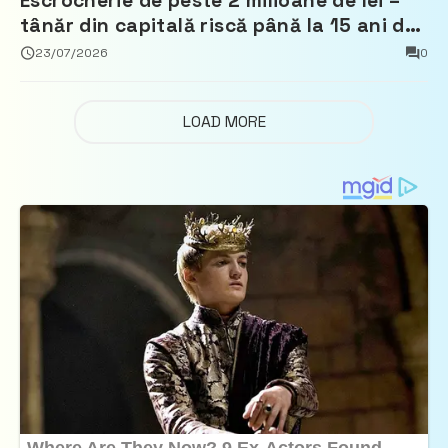
Escrocherie de peste 2 milioane de lei –
tânăr din capitală riscă până la 15 ani de
închisoare
23/07/2026
0
LOAD MORE