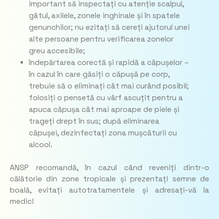
important să inspectați cu atenție scalpul,
gâtul, axilele, zonele inghinale și în spatele
genunchilor; nu ezitați să cereți ajutorul unei
alte persoane pentru verificarea zonelor
greu accesibile;
îndepărtarea corectă și rapidă a căpușelor –
în cazul în care găsiți o căpușă pe corp,
trebuie să o eliminați cât mai curând posibil;
folosiți o pensetă cu vârf ascuțit pentru a
apuca căpușa cât mai aproape de piele și
trageți drept în sus; după eliminarea
căpușei, dezinfectați zona mușcăturii cu
alcool.
ANSP recomandă, în cazul când reveniți dintr-o
călătorie din zone tropicale și prezentați semne de
boală, evitați autotratamentele și adresați-vă la
medic!