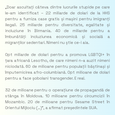
„
Doar ascultați câteva dintre lucrurile stupide pe care
le-am identificat – 22 miliarde de dolari de la HHS
pentru a furniza case gratis și mașini pentru imigranți
ilegali. 25 miliarde pentru diversitate, egalitate și
incluziune în Birmania. 40 de miliarde pentru a
îmbunătăți incluziunea economică și socială a
migranților sedentari. Nimeni nu știe ce-i aia.
Opt miliarde de dolari pentru a promova LGBTQI+ în
țara africană Lesotho, de care nimeni n-a auzit nimeni
niciodată. 60 de milioane pentru populații băștinași și
împuternicirea afro-columbiană. Opt milioane de dolari
pentru a face șobolani transgender. E real.
32 de milioane pentru o operațiune de propagandă de
stânga în Moldova. 10 milioane pentru circumcizii în
Mozambic. 20 de milioane pentru Sesame Street în
Orientul Mijlociu (…)”,
a afirmat președintele SUA.