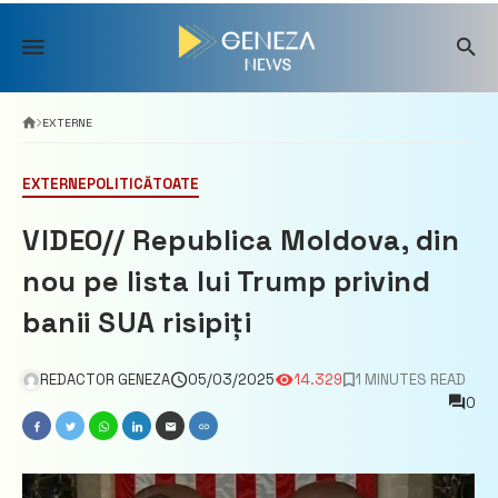
Skip
to
content
EXTERNE
EXTERNE
POLITICĂ
TOATE
VIDEO// Republica Moldova, din
nou pe lista lui Trump privind
banii SUA risipiți
REDACTOR GENEZA
05/03/2025
14.329
1 MINUTES READ
0