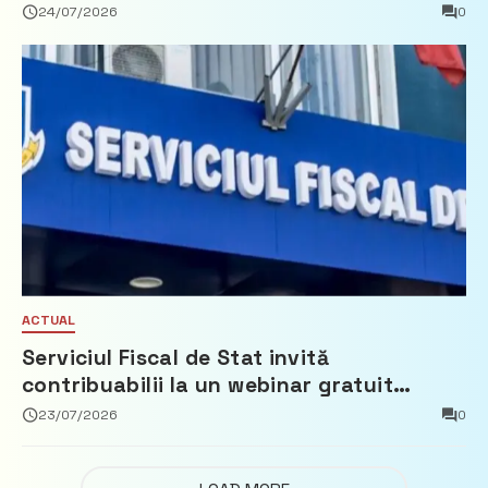
Partidul Democrat
24/07/2026
0
ACTUAL
Serviciul Fiscal de Stat invită
contribuabilii la un webinar gratuit
privind calculul impozitului pe bunurile
23/07/2026
0
imobiliare