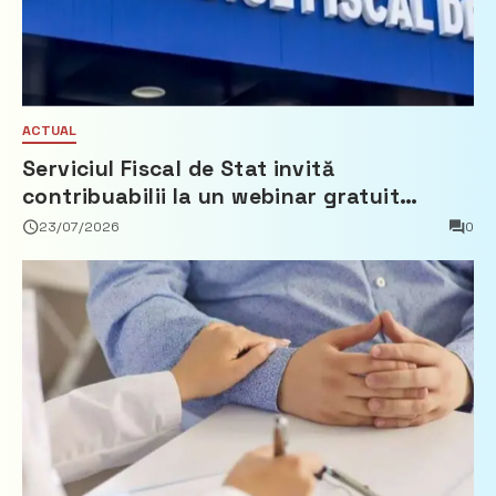
ACTUAL
Serviciul Fiscal de Stat invită
contribuabilii la un webinar gratuit
privind calculul impozitului pe bunurile
23/07/2026
0
imobiliare