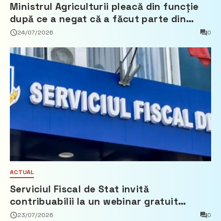
Ministrul Agriculturii pleacă din funcție
după ce a negat că a făcut parte din
Partidul Democrat
24/07/2026
0
ACTUAL
Serviciul Fiscal de Stat invită
contribuabilii la un webinar gratuit
privind calculul impozitului pe bunurile
23/07/2026
0