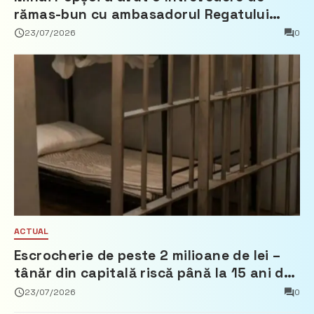
rămas-bun cu ambasadorul Regatului
Țărilor de Jos, Fred Duijn
23/07/2026
0
ACTUAL
Escrocherie de peste 2 milioane de lei –
tânăr din capitală riscă până la 15 ani de
închisoare
23/07/2026
0