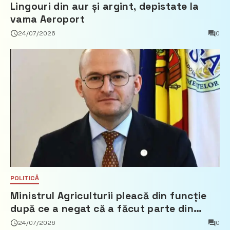
Lingouri din aur și argint, depistate la
vama Aeroport
24/07/2026
0
POLITICĂ
Ministrul Agriculturii pleacă din funcție
după ce a negat că a făcut parte din
Partidul Democrat
24/07/2026
0