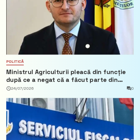
POLITICĂ
Ministrul Agriculturii pleacă din funcție
după ce a negat că a făcut parte din
Partidul Democrat
24/07/2026
0