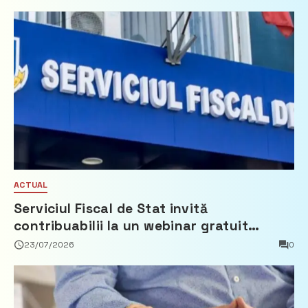
ACTUAL
Serviciul Fiscal de Stat invită
contribuabilii la un webinar gratuit
privind calculul impozitului pe bunurile
23/07/2026
0
imobiliare