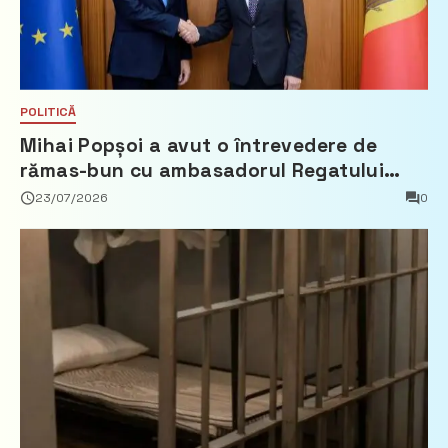
POLITICĂ
Mihai Popșoi a avut o întrevedere de
rămas-bun cu ambasadorul Regatului
Țărilor de Jos, Fred Duijn
23/07/2026
0