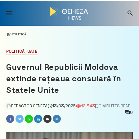
Skip
to
content
POLITICĂ
POLITICĂ
TOATE
Guvernul Republicii Moldova
extinde rețeaua consulară în
Statele Unite
REDACTOR GENEZA
13/03/2025
12.343
0 MINUTES READ
0