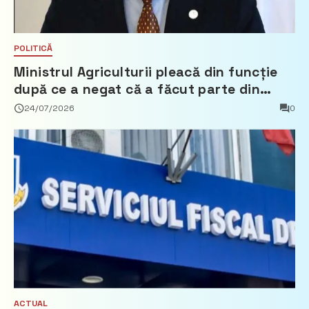
POLITICĂ
Ministrul Agriculturii pleacă din funcție
după ce a negat că a făcut parte din
Partidul Democrat
24/07/2026
0
ACTUAL