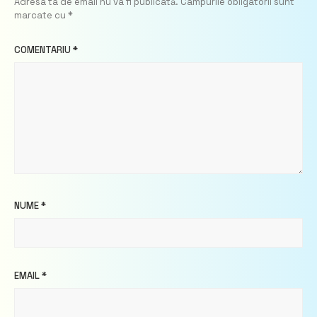
Adresa ta de email nu va fi publicată.
Câmpurile obligatorii sunt
marcate cu
*
COMENTARIU
*
NUME
*
EMAIL
*