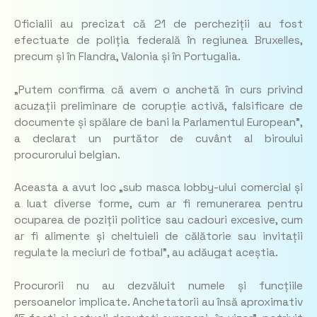
Oficialii au precizat că 21 de percheziții au fost
efectuate de poliția federală în regiunea Bruxelles,
precum și în Flandra, Valonia și în Portugalia.
„Putem confirma că avem o anchetă în curs privind
acuzații preliminare de corupție activă, falsificare de
documente și spălare de bani la Parlamentul European
”,
a declarat un purtător de cuvânt al biroului
procurorului belgian.
Aceasta a avut loc „sub masca lobby-ului comercial și
a luat diverse forme, cum ar fi remunerarea pentru
ocuparea de poziții politice sau cadouri excesive, cum
ar fi alimente și cheltuieli de călătorie sau invitații
regulate la meciuri de fotbal”, au adăugat aceștia.
Procurorii nu au dezvăluit numele și funcțiile
persoanelor implicate. Anchetatorii au însă aproximativ