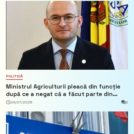
POLITICĂ
Ministrul Agriculturii pleacă din funcție
după ce a negat că a făcut parte din
Partidul Democrat
24/07/2026
0