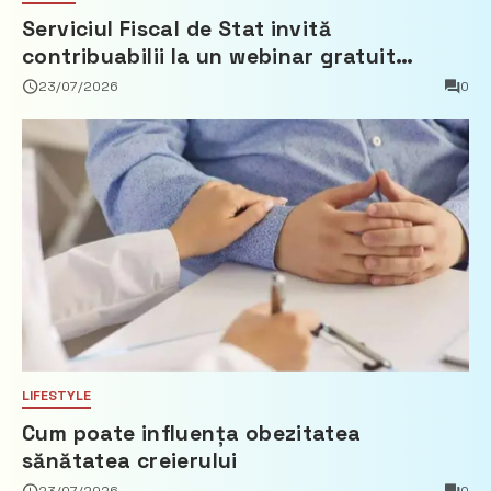
Serviciul Fiscal de Stat invită
contribuabilii la un webinar gratuit
privind calculul impozitului pe bunurile
23/07/2026
0
imobiliare
LIFESTYLE
Cum poate influența obezitatea
sănătatea creierului