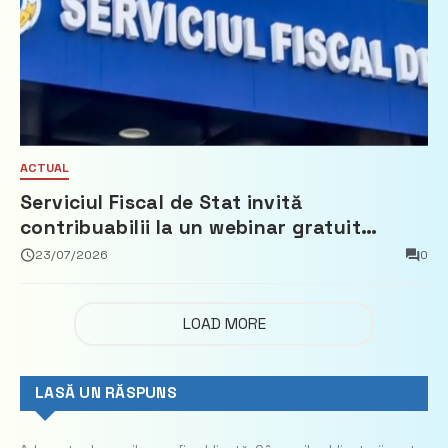
ACTUAL
Serviciul Fiscal de Stat invită
contribuabilii la un webinar gratuit
privind calculul impozitului pe bunurile
23/07/2026
0
imobiliare
LOAD MORE
LASĂ UN RĂSPUNS