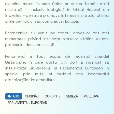
examina modul în care China ar putea folosi actori
nestatali – inclusiv lobbyiști în biroul Huawei din
Bruxelles – pentru a promova interesele statului chinez
și ale partidului său comunist în Europa.
Perchezițiile au venit pe fondul dovezilor tot mai
numeroase privind influența statelor străine asupra
procesului decizional al UE.
Fenomenul a fost expus de recentul scandal
Qatargate, în care statul din Golf a încercat să
influențeze Bruxelles-ul și Parlamentul European în
special prin mită și cadouri prin intermediul
organizațiilor intermediare.
TAGS
CHIȘINĂU
CORUPTIE
GENEZA
MOLDOVA
PARLAMENTUL EUROPEAN