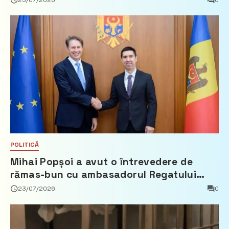
23/07/2026
0
POLITICĂ
Mihai Popșoi a avut o întrevedere de
rămas-bun cu ambasadorul Regatului
Țărilor de Jos, Fred Duijn
23/07/2026
0