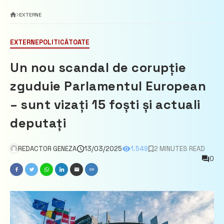
EXTERNE
EXTERNE
POLITICĂ
TOATE
Un nou scandal de corupție
zguduie Parlamentul European
– sunt vizați 15 foști și actuali
deputați
REDACTOR GENEZA
13/03/2025
1.549
2 MINUTES READ
0