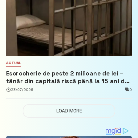
ACTUAL
Escrocherie de peste 2 milioane de lei –
tânăr din capitală riscă până la 15 ani de
închisoare
23/07/2026
0
LOAD MORE