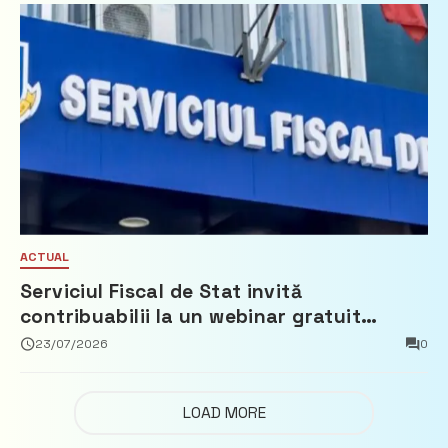
ACTUAL
Serviciul Fiscal de Stat invită
contribuabilii la un webinar gratuit
privind calculul impozitului pe bunurile
23/07/2026
0
imobiliare
LOAD MORE