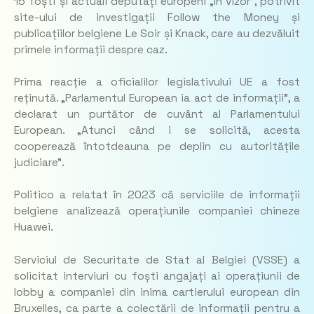
15 foști și actuali deputați europeni „în vizor”, potrivit
site-ului de investigații Follow the Money și
publicațiilor belgiene Le Soir și Knack, care au dezvăluit
primele informații despre caz.
Prima reacție a oficialilor legislativului UE a fost
reținută. „Parlamentul European ia act de informații”, a
declarat un purtător de cuvânt al Parlamentului
European. „Atunci când i se solicită, acesta
cooperează întotdeauna pe deplin cu autoritățile
judiciare”.
Politico a relatat în 2023 că serviciile de informații
belgiene analizează operațiunile companiei chineze
Huawei.
Serviciul de Securitate de Stat al Belgiei (VSSE) a
solicitat interviuri cu foști angajați ai operațiunii de
lobby a companiei din inima cartierului european din
Bruxelles, ca parte a colectării de informații pentru a