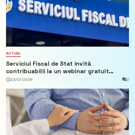
ACTUAL
Serviciul Fiscal de Stat invită
contribuabilii la un webinar gratuit
privind calculul impozitului pe bunurile
23/07/2026
0
imobiliare