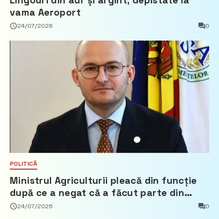
Lingouri din aur și argint, depistate la
vama Aeroport
24/07/2026
0
POLITICĂ
Ministrul Agriculturii pleacă din funcție
după ce a negat că a făcut parte din
Partidul Democrat
24/07/2026
0