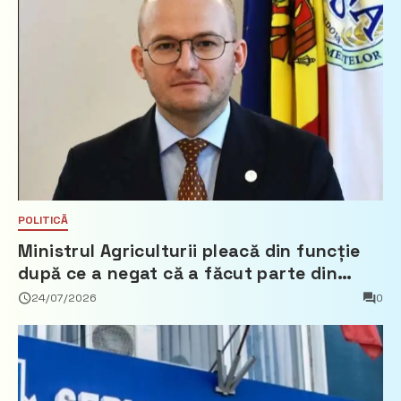
POLITICĂ
Ministrul Agriculturii pleacă din funcție
după ce a negat că a făcut parte din
Partidul Democrat
24/07/2026
0