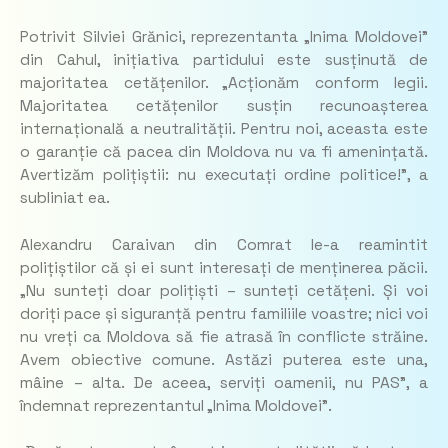
Potrivit Silviei Grănici, reprezentanta „Inima Moldovei”
din Cahul, inițiativa partidului este susținută de
majoritatea cetățenilor. „Acționăm conform legii.
Majoritatea cetățenilor susțin recunoașterea
internațională a neutralității. Pentru noi, aceasta este
o garanție că pacea din Moldova nu va fi amenințată.
Avertizăm polițiștii: nu executați ordine politice!”, a
subliniat ea.
Alexandru Caraivan din Comrat le-a reamintit
polițiștilor că și ei sunt interesați de menținerea păcii.
„Nu sunteți doar polițiști – sunteți cetățeni. Și voi
doriți pace și siguranță pentru familiile voastre; nici voi
nu vreți ca Moldova să fie atrasă în conflicte străine.
Avem obiective comune. Astăzi puterea este una,
mâine – alta. De aceea, serviți oamenii, nu PAS”, a
îndemnat reprezentantul „Inima Moldovei”.