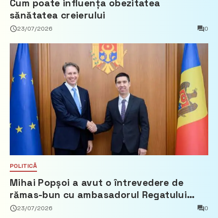
Cum poate influența obezitatea
sănătatea creierului
23/07/2026
0
POLITICĂ
Mihai Popșoi a avut o întrevedere de
rămas-bun cu ambasadorul Regatului
Țărilor de Jos, Fred Duijn
23/07/2026
0