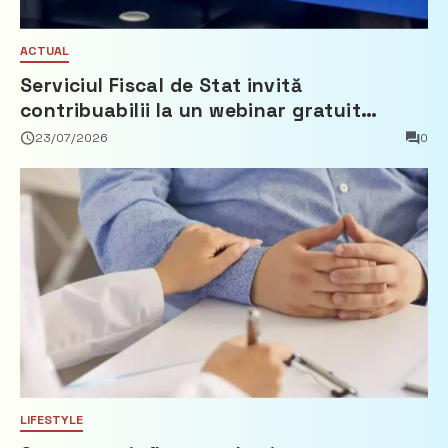
ACTUAL
Serviciul Fiscal de Stat invită
contribuabilii la un webinar gratuit
privind calculul impozitului pe bunurile
23/07/2026
0
imobiliare
LIFESTYLE