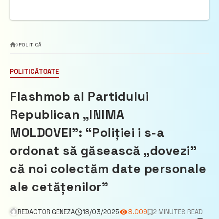
POLITICĂ
POLITICĂ
TOATE
Flashmob al Partidului
Republican „INIMA
MOLDOVEI”: “Poliției i s-a
ordonat să găsească „dovezi”
că noi colectăm date personale
ale cetățenilor”
REDACTOR GENEZA
18/03/2025
8.009
2 MINUTES READ