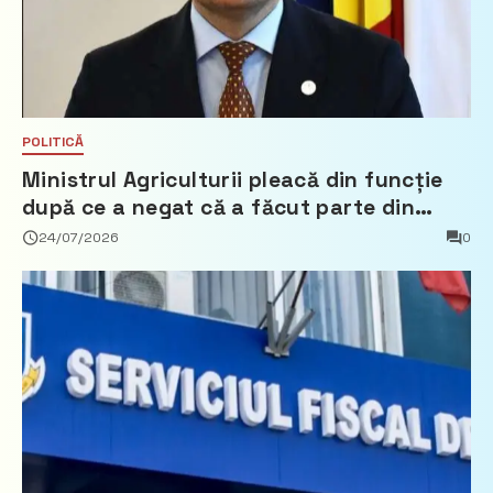
POLITICĂ
Ministrul Agriculturii pleacă din funcție
după ce a negat că a făcut parte din
Partidul Democrat
24/07/2026
0