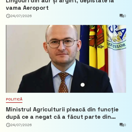
Lingouri din aur și argint, depistate la
vama Aeroport
24/07/2026
0
POLITICĂ
Ministrul Agriculturii pleacă din funcție
după ce a negat că a făcut parte din
Partidul Democrat
24/07/2026
0