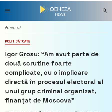
Skip
to
content
POLITICĂ
POLITICĂ
TOATE
Igor Grosu: “Am avut parte de
două scrutine foarte
complicate, cu o implicare
directă în procesul electoral al
unui grup criminal organizat,
finanțat de Moscova”