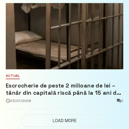
ACTUAL
Escrocherie de peste 2 milioane de lei –
tânăr din capitală riscă până la 15 ani de
închisoare
23/07/2026
0
LOAD MORE