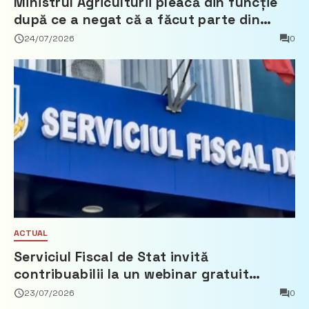
Ministrul Agriculturii pleacă din funcție
după ce a negat că a făcut parte din
Partidul Democrat
24/07/2026
0
ACTUAL
Serviciul Fiscal de Stat invită
contribuabilii la un webinar gratuit
privind calculul impozitului pe bunurile
23/07/2026
0
imobiliare