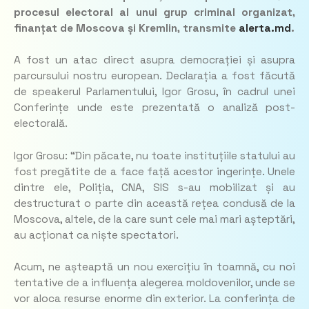
procesul electoral al unui grup criminal organizat,
finanțat de Moscova și Kremlin, transmite
alerta.md
.
A fost un atac direct asupra democrației și asupra
parcursului nostru european. Declarația a fost făcută
de speakerul Parlamentului, Igor Grosu, în cadrul unei
Conferințe unde este prezentată o analiză post-
electorală.
Igor Grosu: “Din păcate, nu toate instituțiile statului au
fost pregătite de a face față acestor ingerințe. Unele
dintre ele, Poliția, CNA, SIS s-au mobilizat și au
destructurat o parte din această rețea condusă de la
Moscova, altele, de la care sunt cele mai mari așteptări,
au acționat ca niște spectatori.
Acum, ne așteaptă un nou exercițiu în toamnă, cu noi
tentative de a influența alegerea moldovenilor, unde se
vor aloca resurse enorme din exterior. La conferința de