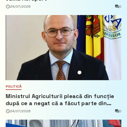
24/07/2026
0
POLITICĂ
Ministrul Agriculturii pleacă din funcție
după ce a negat că a făcut parte din
Partidul Democrat
24/07/2026
0