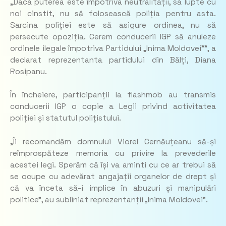
„Dacă puterea este împotriva neutralității, să lupte cu
noi cinstit, nu să folosească poliția pentru asta.
Sarcina poliției este să asigure ordinea, nu să
persecute opoziția. Cerem conducerii IGP să anuleze
ordinele ilegale împotriva Partidului „Inima Moldovei””, a
declarat reprezentanta partidului din Bălți, Diana
Rosipanu.
În încheiere, participanții la flashmob au transmis
conducerii IGP o copie a Legii privind activitatea
poliției și statutul polițistului.
„Îi recomandăm domnului Viorel Cernăuțeanu să-și
reîmprospăteze memoria cu privire la prevederile
acestei legi. Sperăm că își va aminti cu ce ar trebui să
se ocupe cu adevărat angajații organelor de drept și
că va înceta să-i implice în abuzuri și manipulări
politice”, au subliniat reprezentanții „Inima Moldovei”.