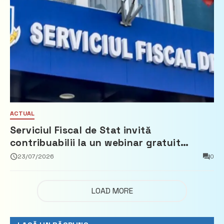
ACTUAL
Serviciul Fiscal de Stat invită
contribuabilii la un webinar gratuit
privind calculul impozitului pe bunurile
23/07/2026
0
imobiliare
LOAD MORE