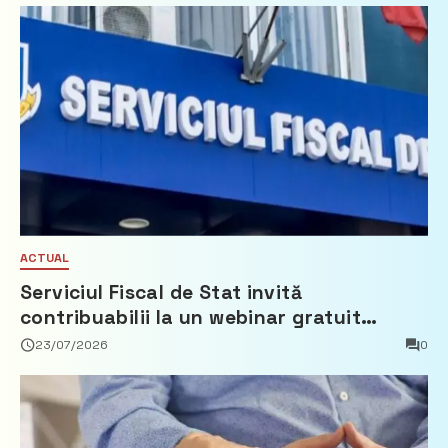
ACTUAL
Serviciul Fiscal de Stat invită
contribuabilii la un webinar gratuit
privind calculul impozitului pe bunurile
23/07/2026
0
imobiliare