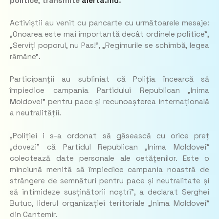
politice
,
transmite
alerta.md
.
Activiștii au venit cu pancarte cu următoarele mesaje:
„Onoarea este mai importantă decât ordinele politice”,
„Serviți poporul, nu Pas!”, „Regimurile se schimbă, legea
rămâne”.
Participanții au subliniat că Poliția încearcă să
împiedice campania Partidului Republican „Inima
Moldovei” pentru pace și recunoașterea internațională
a neutralității.
„Poliției i s-a ordonat să găsească cu orice preț
„dovezi” că Partidul Republican „Inima Moldovei”
colectează date personale ale cetățenilor. Este o
minciună menită să împiedice campania noastră de
strângere de semnături pentru pace și neutralitate și
să intimideze susținătorii noștri”, a declarat Serghei
Butuc, liderul organizației teritoriale „Inima Moldovei”
din Cantemir.