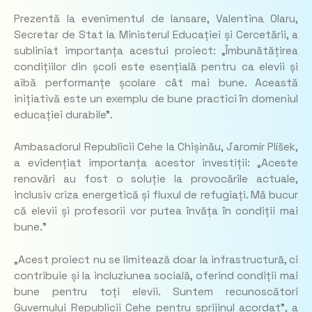
Prezentă la evenimentul de lansare, Valentina Olaru,
Secretar de Stat la Ministerul Educației și Cercetării, a
subliniat importanța acestui proiect: „Îmbunătățirea
condițiilor din școli este esențială pentru ca elevii și
aibă performanțe școlare cât mai bune. Această
inițiativă este un exemplu de bune practici în domeniul
educației durabile”.
Ambasadorul Republicii Cehe la Chișinău, Jaromír Plíšek,
a evidențiat importanța acestor investiții: „Aceste
renovări au fost o soluție la provocările actuale,
inclusiv criza energetică și fluxul de refugiați. Mă bucur
că elevii și profesorii vor putea învăța în condiții mai
bune.”
„Acest proiect nu se limitează doar la infrastructură, ci
contribuie și la incluziunea socială, oferind condiții mai
bune pentru toți elevii. Suntem recunoscători
Guvernului Republicii Cehe pentru sprijinul acordat”, a