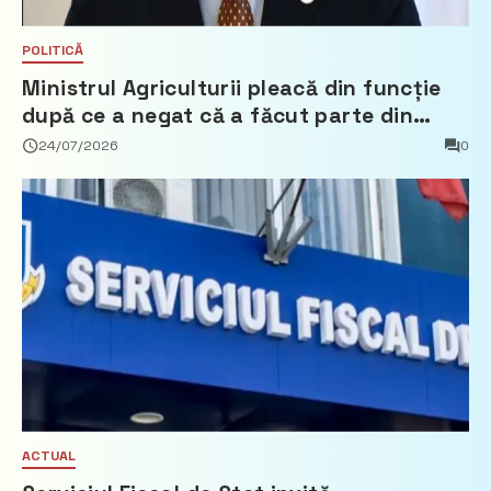
POLITICĂ
Ministrul Agriculturii pleacă din funcție
după ce a negat că a făcut parte din
Partidul Democrat
24/07/2026
0
ACTUAL