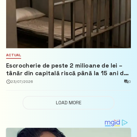
ACTUAL
Escrocherie de peste 2 milioane de lei –
tânăr din capitală riscă până la 15 ani de
închisoare
23/07/2026
0
LOAD MORE