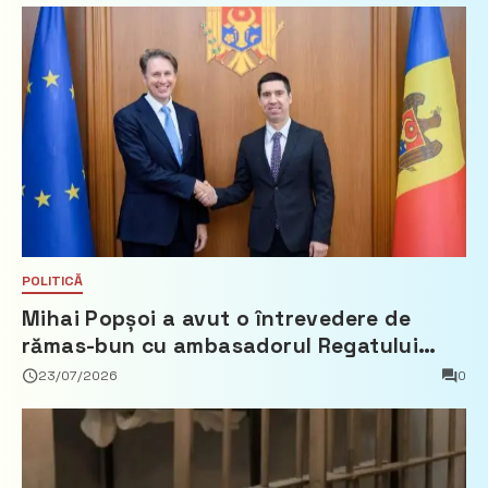
POLITICĂ
Mihai Popșoi a avut o întrevedere de
rămas-bun cu ambasadorul Regatului
Țărilor de Jos, Fred Duijn
23/07/2026
0