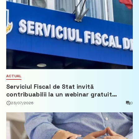
ACTUAL
Serviciul Fiscal de Stat invită
contribuabilii la un webinar gratuit
privind calculul impozitului pe bunurile
23/07/2026
0
imobiliare