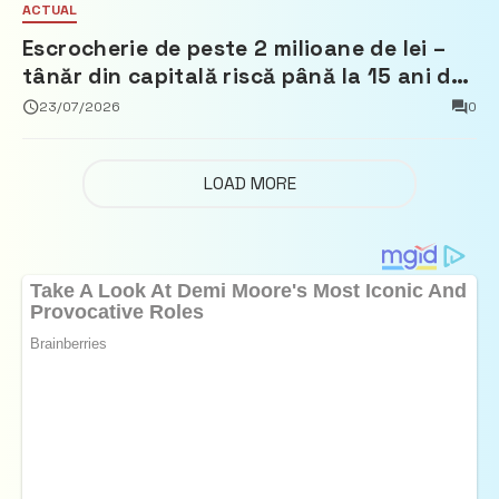
ACTUAL
Escrocherie de peste 2 milioane de lei –
tânăr din capitală riscă până la 15 ani de
închisoare
23/07/2026
0
LOAD MORE