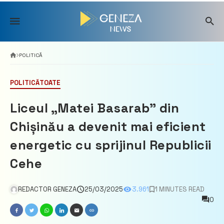
Skip
to
content
POLITICĂ
POLITICĂ
TOATE
Liceul „Matei Basarab” din
Chișinău a devenit mai eficient
energetic cu sprijinul Republicii
Cehe
REDACTOR GENEZA
25/03/2025
3.961
1 MINUTES READ
0