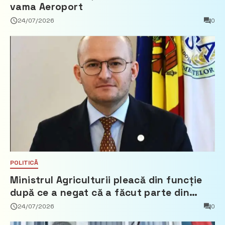
vama Aeroport
24/07/2026
0
POLITICĂ
Ministrul Agriculturii pleacă din funcție
după ce a negat că a făcut parte din
Partidul Democrat
24/07/2026
0