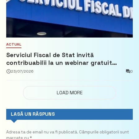
ACTUAL
Serviciul Fiscal de Stat invită
contribuabilii la un webinar gratuit
privind calculul impozitului pe bunurile
23/07/2026
0
imobiliare
LOAD MORE
LASĂ UN RĂSPUNS
Adresa ta de email nu va fi publicată.
Câmpurile obligatorii sunt
marcate cu
*