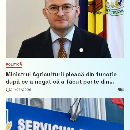
POLITICĂ
Ministrul Agriculturii pleacă din funcție
după ce a negat că a făcut parte din
Partidul Democrat
24/07/2026
0