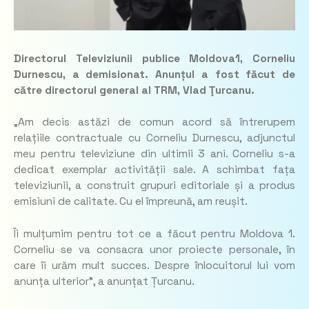
Directorul Televiziunii publice Moldova1, Corneliu
Durnescu, a demisionat. Anunțul a fost făcut de
către directorul general al TRM, Vlad Ţurcanu.
„Am decis astăzi de comun acord să întrerupem
relațiile contractuale cu Corneliu Durnescu, adjunctul
meu pentru televiziune din ultimii 3 ani. Corneliu s-a
dedicat exemplar activității sale. A schimbat fața
televiziunii, a construit grupuri editoriale și a produs
emisiuni de calitate. Cu el împreună, am reușit.
Îi mulțumim pentru tot ce a făcut pentru Moldova 1.
Corneliu se va consacra unor proiecte personale, în
care îi urăm mult succes. Despre înlocuitorul lui vom
anunța ulterior”, a anunțat Țurcanu.