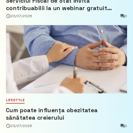
Serviciul Fiscal de Stat invită
contribuabilii la un webinar gratuit
privind calculul impozitului pe bunurile
23/07/2026
0
imobiliare
LIFESTYLE
Cum poate influența obezitatea
sănătatea creierului
23/07/2026
0