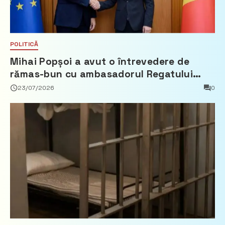
POLITICĂ
Mihai Popșoi a avut o întrevedere de
rămas-bun cu ambasadorul Regatului
Țărilor de Jos, Fred Duijn
23/07/2026
0