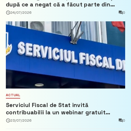
după ce a negat că a făcut parte din
Partidul Democrat
24/07/2026
0
ACTUAL
Serviciul Fiscal de Stat invită
contribuabilii la un webinar gratuit
privind calculul impozitului pe bunurile
23/07/2026
0
imobiliare