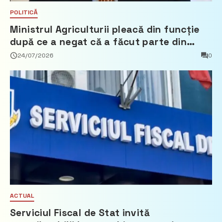
POLITICĂ
Ministrul Agriculturii pleacă din funcție
după ce a negat că a făcut parte din
Partidul Democrat
24/07/2026
0
ACTUAL
Serviciul Fiscal de Stat invită