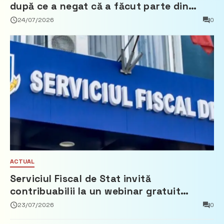
după ce a negat că a făcut parte din
Partidul Democrat
24/07/2026
0
ACTUAL
Serviciul Fiscal de Stat invită
contribuabilii la un webinar gratuit
privind calculul impozitului pe bunurile
23/07/2026
0
imobiliare