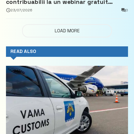
contribuabilii la un webinar gratuit
privind calculul impozitului pe bunurile
23/07/2026
0
imobiliare
LOAD MORE
READ ALSO