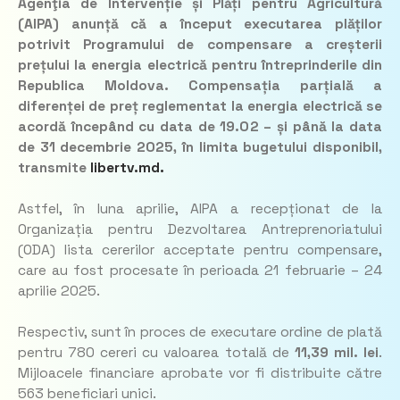
Agenţia de Intervenție și Plăți pentru Agricultură
(AIPA) anunță că a început executarea plăților
potrivit Programului de compensare a creșterii
prețului la energia electrică pentru întreprinderile din
Republica Moldova. Compensația parțială a
diferenței de preț reglementat la energia electrică se
acordă începând cu data de 19.02 – și până la data
de 31 decembrie 2025, în limita bugetului disponibil
,
transmite
libertv.md.
Astfel, în luna aprilie, AIPA a recepționat de la
Organizația pentru Dezvoltarea Antreprenoriatului
(ODA) lista cererilor acceptate pentru compensare,
care au fost procesate în perioada 21 februarie – 24
aprilie 2025.
Respectiv, sunt în proces de executare ordine de plată
pentru 780 cereri cu valoarea totală de
11,39 mil. lei
.
Mijloacele financiare aprobate vor fi distribuite către
563 beneficiari unici.