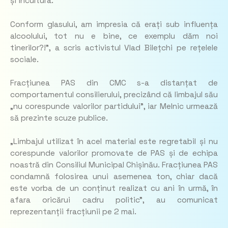
și incultura.
Conform glasului, am impresia că erați sub influența
alcoolului, tot nu e bine, ce exemplu dăm noi
tinerilor?!”,
a scris activistul Vlad Bilețchi pe rețelele
sociale.
Fracțiunea PAS din CMC s-a distanțat de
comportamentul consilierului, precizând că limbajul său
„nu corespunde valorilor partidului”, iar Melnic urmează
să prezinte scuze publice.
„Limbajul utilizat în acel material este regretabil și nu
corespunde valorilor promovate de PAS și de echipa
noastră din Consiliul Municipal Chișinău. Fracțiunea PAS
condamnă folosirea unui asemenea ton, chiar dacă
este vorba de un conținut realizat cu ani în urmă, în
afara oricărui cadru politic”
, au comunicat
reprezentanții fracțiunii pe 2 mai.