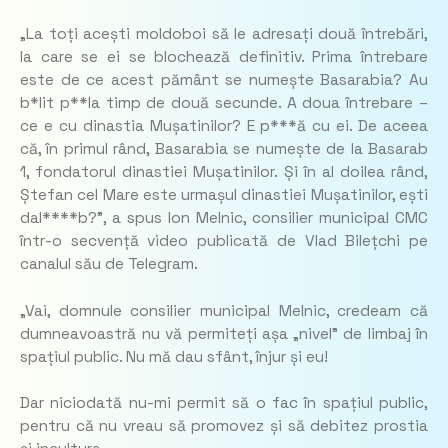
„La toți acești moldoboi să le adresați două întrebări,
la care se ei se blochează definitiv. Prima întrebare
este de ce acest pământ se numește Basarabia? Au
b*lit p**la timp de două secunde. A doua întrebare –
ce e cu dinastia Mușatinilor? E p***ă cu ei. De aceea
că, în primul rând, Basarabia se numește de la Basarab
1, fondatorul dinastiei Mușatinilor. Și în al doilea rând,
Ștefan cel Mare este urmașul dinastiei Mușatinilor, ești
dal****b?”, a spus Ion Melnic, consilier municipal CMC
într-o secvență video publicată de Vlad Bilețchi pe
canalul său de Telegram.
„Vai, domnule consilier municipal Melnic, credeam că
dumneavoastră nu vă permiteți așa „nivel” de limbaj în
spațiul public. Nu mă dau sfânt, înjur și eu!
Dar niciodată nu-mi permit să o fac în spațiul public,
pentru că nu vreau să promovez și să debitez prostia