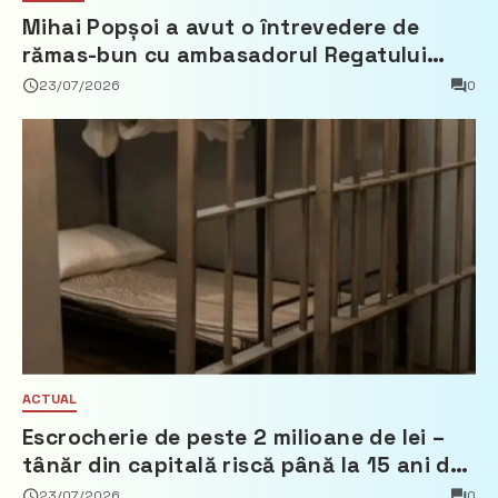
Mihai Popșoi a avut o întrevedere de
rămas-bun cu ambasadorul Regatului
Țărilor de Jos, Fred Duijn
23/07/2026
0
ACTUAL
Escrocherie de peste 2 milioane de lei –
tânăr din capitală riscă până la 15 ani de
închisoare
23/07/2026
0