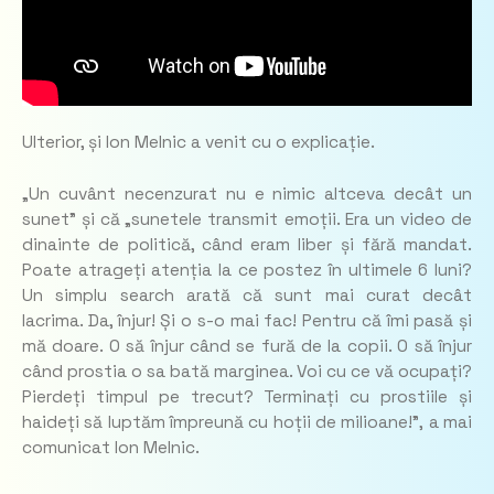
Ulterior, și Ion Melnic a venit cu o explicație.
„Un cuvânt necenzurat nu e nimic altceva decât un
sunet” și că „sunetele transmit emoții. Era un video de
dinainte de politică, când eram liber și fără mandat.
Poate atrageți atenția la ce postez în ultimele 6 luni?
Un simplu search arată că sunt mai curat decât
lacrima. Da, înjur! Și o s-o mai fac! Pentru că îmi pasă și
mă doare. O să înjur când se fură de la copii. O să înjur
când prostia o sa bată marginea. Voi cu ce vă ocupați?
Pierdeți timpul pe trecut? Terminați cu prostiile și
haideți să luptăm împreună cu hoții de milioane!”,
a mai
comunicat Ion Melnic.