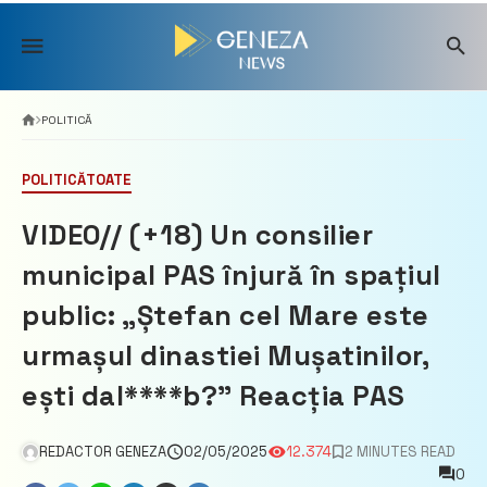
Skip
to
content
POLITICĂ
POLITICĂ
TOATE
VIDEO// (+18) Un consilier
municipal PAS înjură în spațiul
public: „Ștefan cel Mare este
urmașul dinastiei Mușatinilor,
ești dal****b?” Reacția PAS
REDACTOR GENEZA
02/05/2025
12.374
2 MINUTES READ
0