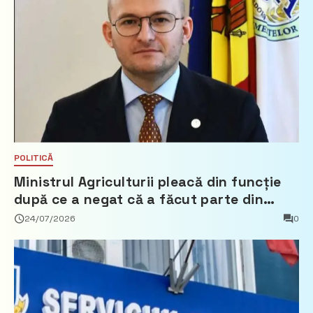
POLITICĂ
Ministrul Agriculturii pleacă din funcție
după ce a negat că a făcut parte din
Partidul Democrat
24/07/2026
0