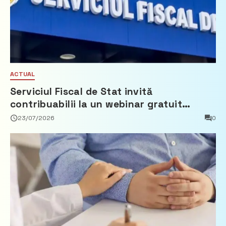
ACTUAL
Serviciul Fiscal de Stat invită
contribuabilii la un webinar gratuit
privind calculul impozitului pe bunurile
23/07/2026
0
imobiliare