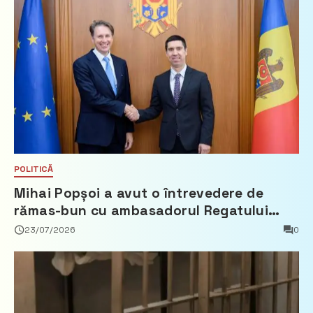
POLITICĂ
Mihai Popșoi a avut o întrevedere de
rămas-bun cu ambasadorul Regatului
Țărilor de Jos, Fred Duijn
23/07/2026
0