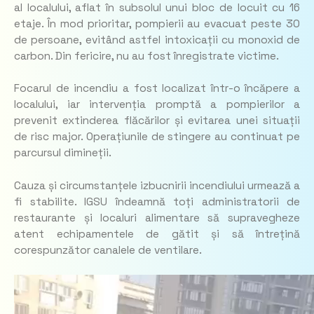
al localului, aflat în subsolul unui bloc de locuit cu 16
etaje. În mod prioritar, pompierii au evacuat peste 30
de persoane, evitând astfel intoxicații cu monoxid de
carbon. Din fericire, nu au fost înregistrate victime.
Focarul de incendiu a fost localizat într-o încăpere a
localului, iar intervenția promptă a pompierilor a
prevenit extinderea flăcărilor și evitarea unei situații
de risc major. Operațiunile de stingere au continuat pe
parcursul dimineții.
Cauza și circumstanțele izbucnirii incendiului urmează a
fi stabilite. IGSU îndeamnă toți administratorii de
restaurante și localuri alimentare să supravegheze
atent echipamentele de gătit și să întrețină
corespunzător canalele de ventilare.