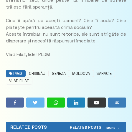
statistici seci, unde peste 1,2 milioane de suflete
trăiesc fără speranță.
Cine îi apără pe acești oameni? Cine îi aude? Cine
plătește pentru această crimă socială?
Aceste întrebări nu sunt retorice, ele sunt strigăte de
disperare și necesită răspunsuri imediate.
Vlad Filat, lider PLDM
TAGS
CHIȘINĂU
GENEZA
MOLDOVA
SARACIE
VLAD FILAT
RELATED POSTS
RELATED POSTS
MORE