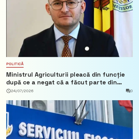
POLITICĂ
Ministrul Agriculturii pleacă din funcție
după ce a negat că a făcut parte din
Partidul Democrat
24/07/2026
0