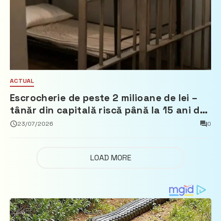
ACTUAL
Escrocherie de peste 2 milioane de lei –
tânăr din capitală riscă până la 15 ani de
închisoare
23/07/2026
0
LOAD MORE