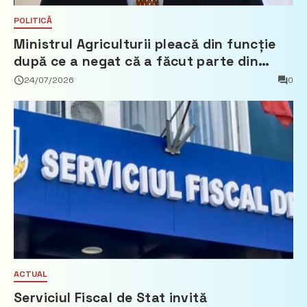
POLITICĂ
Ministrul Agriculturii pleacă din funcție
după ce a negat că a făcut parte din
Partidul Democrat
24/07/2026
0
ACTUAL
Serviciul Fiscal de Stat invită