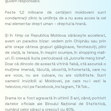
guvern responsabil.
Peste 1,2 milioane de cetățeni moldoveni sunt
condamnați zilnic la umilința de a nu avea acces la cel
mai elementar drept uman – dreptul la hrană.
Și în timp ce Republica Moldova sărăcește accelerat,
avem un paradox bizar: vedem prin Chișinău sau prin
alte orașe câteva grupuri gălăgioase, ferchezuiți, plini
de viață, la terase, în mașini scumpe, în shopping mall-
uri. Ei creează iluzia periculoasă că „lucrurile merg bine”.
Doar că dincolo de această vitrină falsă, stă ascunsă o
mulțime imensă, tăcută, obosită, înfometată, care nu
are voce, nu are culoare, nu are vizibilitate. Sunt
oamenii invizibili ai Moldovei, pe care nu-i vezi la
televizor, nici pe Facebook, Instagram, TikTok…
Drama lor a fost agravată în ultimii 3 ani, când, potrivit
datelor oficiale ale Biroului Național de Statistică,
numărul celor săraci a crescut cu 40%.