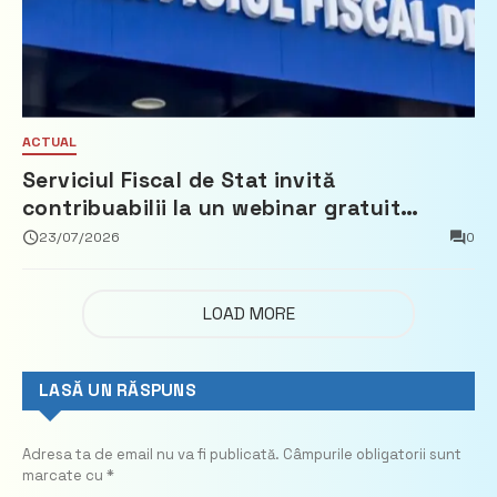
ACTUAL
Serviciul Fiscal de Stat invită
contribuabilii la un webinar gratuit
privind calculul impozitului pe bunurile
23/07/2026
0
imobiliare
LOAD MORE
LASĂ UN RĂSPUNS
Adresa ta de email nu va fi publicată.
Câmpurile obligatorii sunt
marcate cu
*