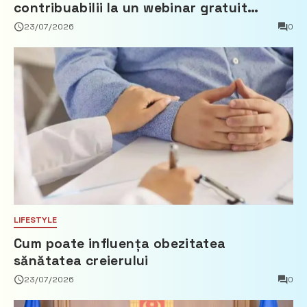
contribuabilii la un webinar gratuit
privind calculul impozitului pe bunurile
23/07/2026
0
imobiliare
LIFESTYLE
Cum poate influența obezitatea
sănătatea creierului
23/07/2026
0