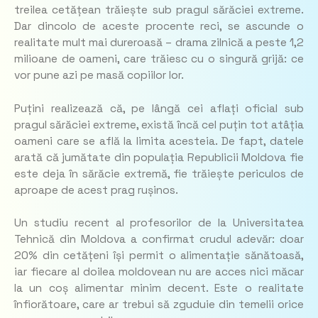
treilea cetățean trăiește sub pragul sărăciei extreme.
Dar dincolo de aceste procente reci, se ascunde o
realitate mult mai dureroasă – drama zilnică a peste 1,2
milioane de oameni, care trăiesc cu o singură grijă: ce
vor pune azi pe masă copiilor lor.
Puțini realizează că, pe lângă cei aflați oficial sub
pragul sărăciei extreme, există încă cel puțin tot atâția
oameni care se află la limita acesteia. De fapt, datele
arată că jumătate din populația Republicii Moldova fie
este deja în sărăcie extremă, fie trăiește periculos de
aproape de acest prag rușinos.
Un studiu recent al profesorilor de la Universitatea
Tehnică din Moldova a confirmat crudul adevăr: doar
20% din cetățeni își permit o alimentație sănătoasă,
iar fiecare al doilea moldovean nu are acces nici măcar
la un coș alimentar minim decent. Este o realitate
înfiorătoare, care ar trebui să zguduie din temelii orice