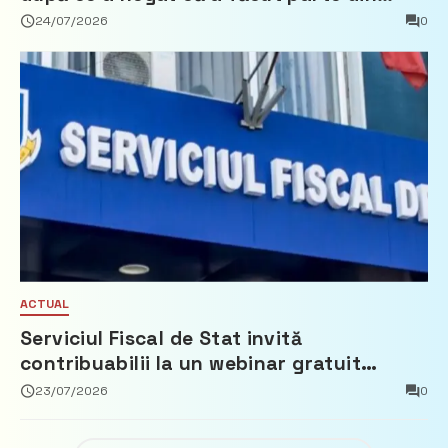
Partidul Democrat
24/07/2026
0
ACTUAL
Serviciul Fiscal de Stat invită
contribuabilii la un webinar gratuit
privind calculul impozitului pe bunurile
23/07/2026
0
imobiliare