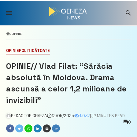
Skip
to
content
OPINIE
OPINIE
POLITICĂ
TOATE
OPINIE// Vlad Filat: “Sărăcia
absolută în Moldova. Drama
ascunsă a celor 1,2 milioane de
invizibili”
REDACTOR GENEZA
12/05/2025
1.037
2 MINUTES READ
0