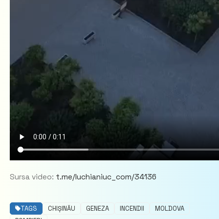
Sursa video:
t.me/luchianiuc_com/34136
TAGS
CHIȘINĂU
GENEZA
INCENDII
MOLDOVA