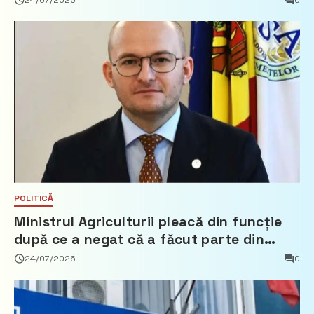
24/07/2026
0
POLITICĂ
Ministrul Agriculturii pleacă din funcție
după ce a negat că a făcut parte din
Partidul Democrat
24/07/2026
0