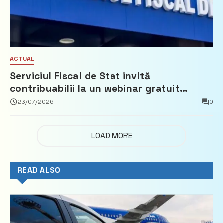
ACTUAL
Serviciul Fiscal de Stat invită
contribuabilii la un webinar gratuit
privind calculul impozitului pe bunurile
23/07/2026
0
imobiliare
LOAD MORE
READ ALSO