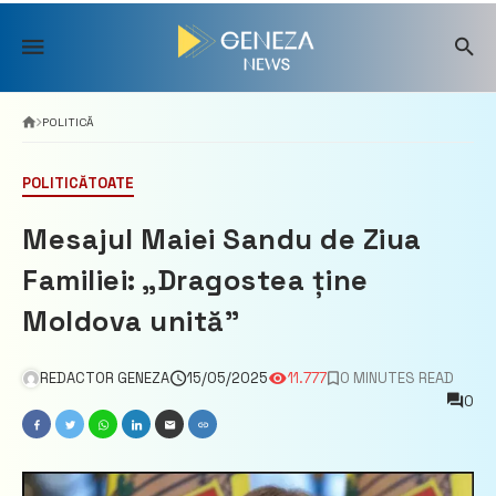
Skip
to
content
POLITICĂ
POLITICĂ
TOATE
Mesajul Maiei Sandu de Ziua
Familiei: „Dragostea ține
Moldova unită”
REDACTOR GENEZA
15/05/2025
11.777
0 MINUTES READ
0