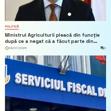
POLITICĂ
Ministrul Agriculturii pleacă din funcție
după ce a negat că a făcut parte din
Partidul Democrat
24/07/2026
0