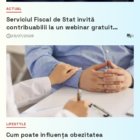
ACTUAL
Serviciul Fiscal de Stat invită
contribuabilii la un webinar gratuit
privind calculul impozitului pe bunurile
23/07/2026
0
imobiliare
LIFESTYLE
Cum poate influența obezitatea