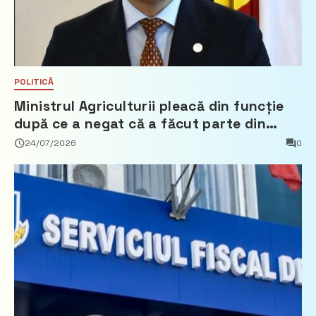
POLITICĂ
Ministrul Agriculturii pleacă din funcție
după ce a negat că a făcut parte din
Partidul Democrat
24/07/2026
0