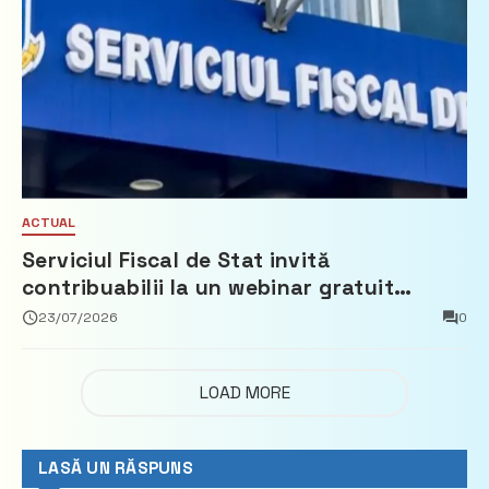
ACTUAL
Serviciul Fiscal de Stat invită
contribuabilii la un webinar gratuit
privind calculul impozitului pe bunurile
23/07/2026
0
imobiliare
LOAD MORE
LASĂ UN RĂSPUNS