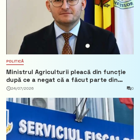
POLITICĂ
Ministrul Agriculturii pleacă din funcție
după ce a negat că a făcut parte din
Partidul Democrat
24/07/2026
0