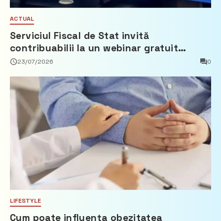
ACTUAL
Serviciul Fiscal de Stat invită
contribuabilii la un webinar gratuit
privind calculul impozitului pe bunurile
23/07/2026
0
imobiliare
LIFESTYLE
Cum poate influența obezitatea