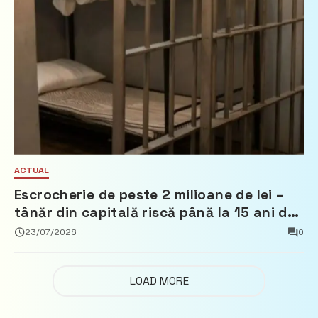
ACTUAL
Escrocherie de peste 2 milioane de lei –
tânăr din capitală riscă până la 15 ani de
închisoare
23/07/2026
0
LOAD MORE