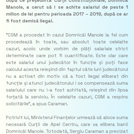
după ce președinta Curții Constituționale, Domnica
Manole, a cerut să i se achite salariul de peste 1
milion de lei pentru perioada 2017 – 2019, după ce ar
fi fost demisă ilegal.
”CSM a procedat în cazul Domnicăi Manole la fel cum
procedează în toate, sau absolut toate celelalte
cazuri, acolo unde vorbim de plăți salariale strict
determinate care pot fi cuantificate. Este clar care
este salariul unui judecător în funcție și poți face
calculul acesta reieșind din faptul câte luni judecătorul
nu a activat din motiv că a fost ilegal eliberat din
funcție și atunci judecătorului i se compensează suma
salariului care nu i-a fost achitată, reieșind din lipsa
forțată la serviciu. În celelalte cazuri, CSM a respins
solicitările”, a spus Caraman.
Potrivit lui, Ministerul Finanțelor urmează să aloce suma
necesară Curții de Apel Centru, care va elibera banii
Domnicăi Manole. Totodată, Sergiu Caraman a precizat