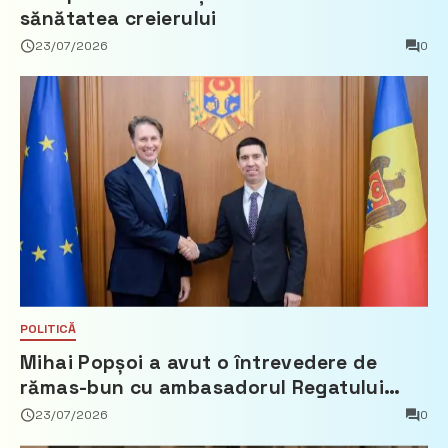
sănătatea creierului
23/07/2026
0
POLITICĂ
Mihai Popșoi a avut o întrevedere de
rămas-bun cu ambasadorul Regatului
Țărilor de Jos, Fred Duijn
23/07/2026
0