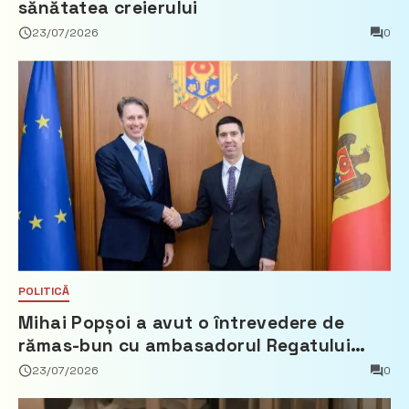
sănătatea creierului
23/07/2026
0
POLITICĂ
Mihai Popșoi a avut o întrevedere de
rămas-bun cu ambasadorul Regatului
Țărilor de Jos, Fred Duijn
23/07/2026
0