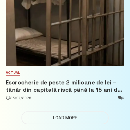
ACTUAL
Escrocherie de peste 2 milioane de lei –
tânăr din capitală riscă până la 15 ani de
închisoare
23/07/2026
0
LOAD MORE