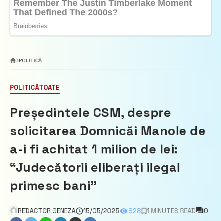
POLITICĂ
POLITICĂ
TOATE
Președintele CSM, despre
solicitarea Domnicăi Manole de
a-i fi achitat 1 milion de lei:
“Judecătorii eliberați ilegal
primesc bani”
REDACTOR GENEZA
15/05/2025
828
1 MINUTES READ
0