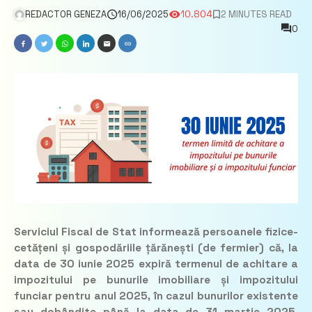
REDACTOR GENEZA
16/06/2025
10.804
2 MINUTES READ
0
Serviciul Fiscal de Stat informează persoanele fizice-
cetățeni și gospodăriile țărănești (de fermier) că, la
data de 30 iunie 2025 expiră termenul de achitare a
impozitului pe bunurile imobiliare și impozitului
funciar pentru anul 2025, în cazul bunurilor existente
sau dobândite până la data de 31 martie 2025,