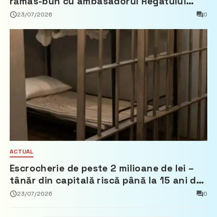
rămas-bun cu ambasadorul Regatului
Țărilor de Jos, Fred Duijn
23/07/2026
0
ACTUAL
Escrocherie de peste 2 milioane de lei –
tânăr din capitală riscă până la 15 ani de
închisoare
23/07/2026
0