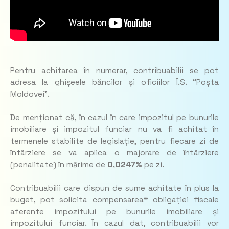
Pentru achitarea în numerar, contribuabilii se pot
adresa la ghișeele băncilor și oficiilor Î.S. “Poșta
Moldovei”.
De menționat că, în cazul în care impozitul pe bunurile
imobiliare și impozitul funciar nu va fi achitat în
termenele stabilite de legislație, pentru fiecare zi de
întârziere se va aplica o majorare de întârziere
(penalitate) în mărime de
0,0247%
pe zi.
Contribuabilii care dispun de sume achitate în plus la
buget, pot solicita compensarea* obligației fiscale
aferente impozitului pe bunurile imobiliare și
impozitului funciar. În cazul dat, contribuabilii vor