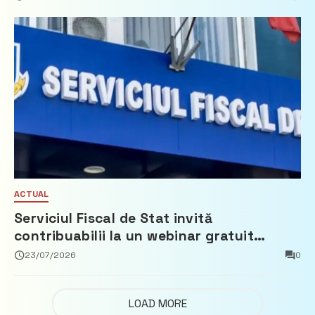
ACTUAL
Serviciul Fiscal de Stat invită
contribuabilii la un webinar gratuit
privind calculul impozitului pe bunurile
23/07/2026
0
imobiliare
LOAD MORE