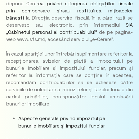
depune
Cererea privind stingerea obligațiilor fiscale
prin compensare și/sau restituirea mijloacelor
bănești
la Direcția deservire fiscală în a cărei rază se
deservesc sau electronic, prin intermediul
SIA
„Cabinetul personal al contribuabilului”
de pe pagina-
web www.sfs.md, accesând serviciul „e-Cerere”.
În cazul apariției unor întrebări suplimentare referitor la
recepționarea avizelor de plată a impozitului pe
bunurile imobiliare și impozitului funciar, precum și
referitor la informația care se conține în acestea,
recomandăm contribuabililor să se adreseze către
serviciile de colectare a impozitelor şi taxelor locale din
cadrul primăriilor, corespunzător locului amplasării
bunurilor imobiliare.
Aspecte generale privind impozitul pe
bunurile imobiliare şi impozitul funciar