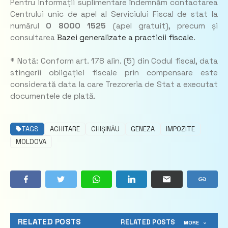
Pentru informații suplimentare îndemnăm contactarea
Centrului unic de apel al Serviciului Fiscal de stat la
numărul
0 8000 1525
(apel gratuit)
, precum și
consultarea
Bazei generalizate a practicii fiscale
.
* Notă: Conform art. 178 alin. (5) din Codul fiscal, data
stingerii obligației fiscale prin compensare este
considerată data la care Trezoreria de Stat a executat
documentele de plată.
TAGS
ACHITARE
CHIȘINĂU
GENEZA
IMPOZITE
MOLDOVA
RELATED POSTS
RELATED POSTS
MORE