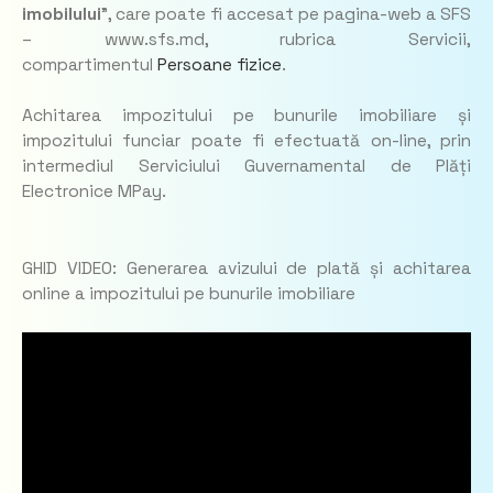
imobilului
”, care poate fi accesat pe pagina-web a SFS
– www.sfs.md, rubrica Servicii,
compartimentul
Persoane fizice
.
Achitarea impozitului pe bunurile imobiliare și
impozitului funciar poate fi efectuată on-line, prin
intermediul Serviciului Guvernamental de Plăți
Electronice MPay.
GHID VIDEO: Generarea avizului de plată și achitarea
online a impozitului pe bunurile imobiliare