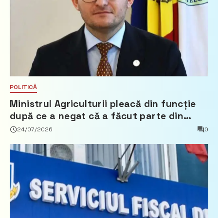
POLITICĂ
Ministrul Agriculturii pleacă din funcție
după ce a negat că a făcut parte din
Partidul Democrat
24/07/2026
0