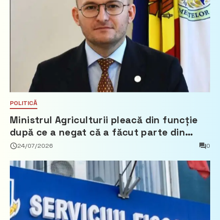
POLITICĂ
Ministrul Agriculturii pleacă din funcție
după ce a negat că a făcut parte din
Partidul Democrat
24/07/2026
0