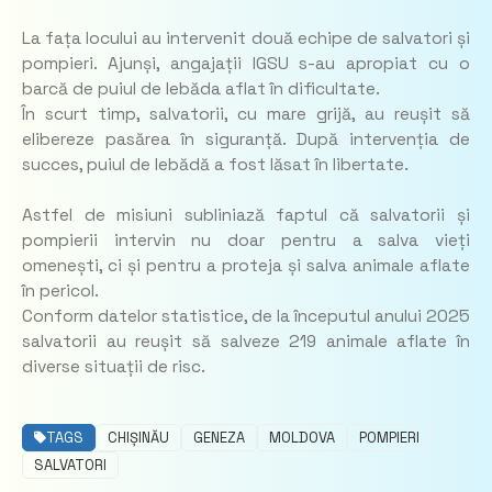
La fața locului au intervenit două echipe de salvatori și
pompieri. Ajunși, angajații IGSU s-au apropiat cu o
barcă de puiul de lebăda aflat în dificultate.
În scurt timp, salvatorii, cu mare grijă, au reușit să
elibereze pasărea în siguranță. După intervenția de
succes, puiul de lebădă a fost lăsat în libertate.
Astfel de misiuni subliniază faptul că salvatorii și
pompierii intervin nu doar pentru a salva vieți
omenești, ci și pentru a proteja și salva animale aflate
în pericol.
Conform datelor statistice, de la începutul anului 2025
salvatorii au reușit să salveze 219 animale aflate în
diverse situații de risc.
TAGS
CHIȘINĂU
GENEZA
MOLDOVA
POMPIERI
SALVATORI