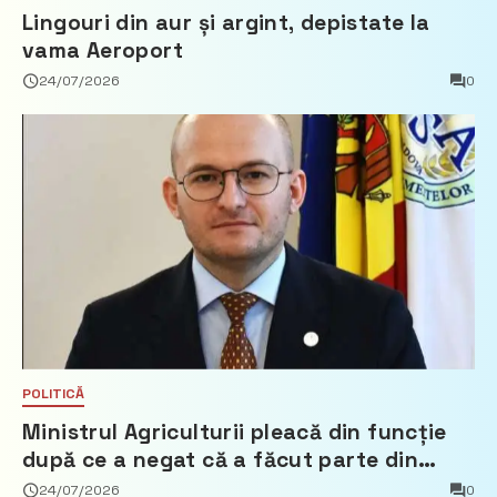
Lingouri din aur și argint, depistate la
vama Aeroport
24/07/2026
0
POLITICĂ
Ministrul Agriculturii pleacă din funcție
după ce a negat că a făcut parte din
Partidul Democrat
24/07/2026
0