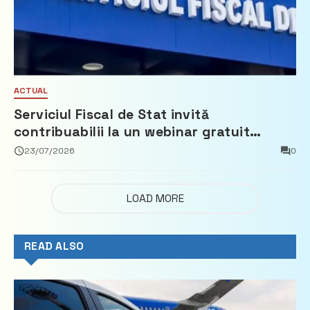
ACTUAL
Serviciul Fiscal de Stat invită
contribuabilii la un webinar gratuit
privind calculul impozitului pe bunurile
23/07/2026
0
imobiliare
LOAD MORE
READ ALSO