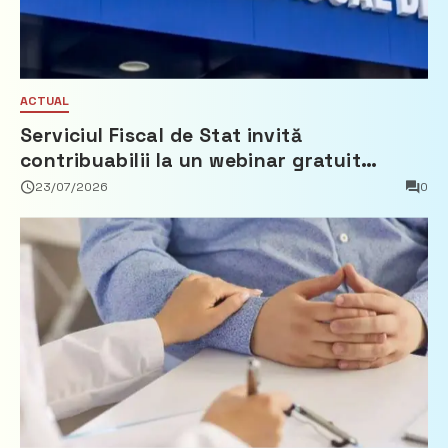
ACTUAL
Serviciul Fiscal de Stat invită
contribuabilii la un webinar gratuit
privind calculul impozitului pe bunurile
23/07/2026
0
imobiliare