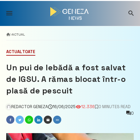
Skip
to
content
ACTUAL
ACTUAL
TOATE
Un pui de lebădă a fost salvat
de IGSU. A rămas blocat într-o
plasă de pescuit
REDACTOR GENEZA
16/06/2025
12.336
0 MINUTES READ
0