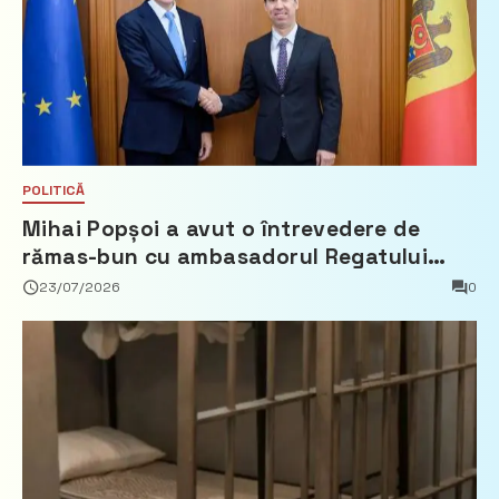
POLITICĂ
Mihai Popșoi a avut o întrevedere de
rămas-bun cu ambasadorul Regatului
Țărilor de Jos, Fred Duijn
23/07/2026
0