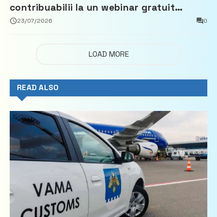
contribuabilii la un webinar gratuit
privind calculul impozitului pe bunurile
23/07/2026
0
imobiliare
LOAD MORE
READ ALSO