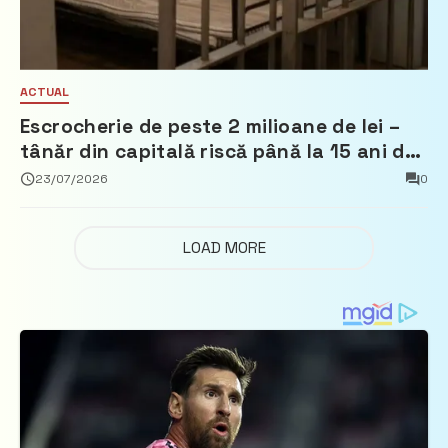
ACTUAL
Escrocherie de peste 2 milioane de lei –
tânăr din capitală riscă până la 15 ani de
închisoare
23/07/2026
0
LOAD MORE