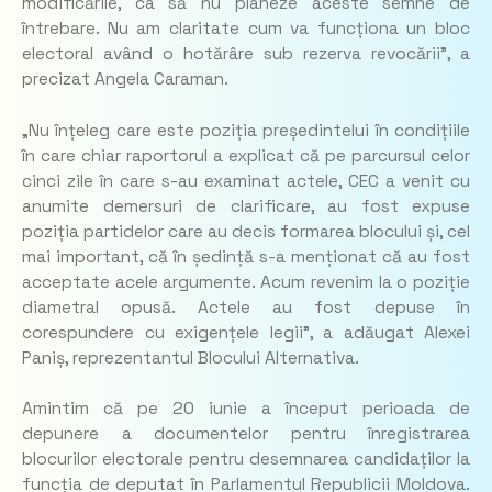
modificările, ca să nu planeze aceste semne de
întrebare. Nu am claritate cum va funcționa un bloc
electoral având o hotărâre sub rezerva revocării”, a
precizat Angela Caraman.
„Nu înțeleg care este poziția președintelui în condițiile
în care chiar raportorul a explicat că pe parcursul celor
cinci zile în care s-au examinat actele, CEC a venit cu
anumite demersuri de clarificare, au fost expuse
poziția partidelor care au decis formarea blocului și, cel
mai important, că în ședință s-a menționat că au fost
acceptate acele argumente. Acum revenim la o poziție
diametral opusă. Actele au fost depuse în
corespundere cu exigențele legii”, a adăugat Alexei
Paniș, reprezentantul Blocului Alternativa.
Amintim că pe 20 iunie a început perioada de
depunere a documentelor pentru înregistrarea
blocurilor electorale pentru desemnarea candidaților la
funcția de deputat în Parlamentul Republicii Moldova.