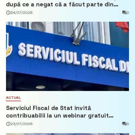
după ce a negat că a făcut parte din
Partidul Democrat
24/07/2026
0
ACTUAL
Serviciul Fiscal de Stat invită
contribuabilii la un webinar gratuit
privind calculul impozitului pe bunurile
23/07/2026
0
imobiliare