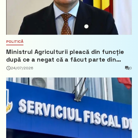
POLITICĂ
Ministrul Agriculturii pleacă din funcție
după ce a negat că a făcut parte din
Partidul Democrat
24/07/2026
0