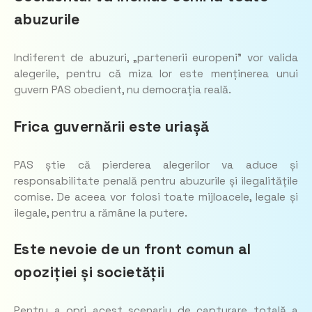
abuzurile
Indiferent de abuzuri, „partenerii europeni” vor valida
alegerile, pentru că miza lor este menținerea unui
guvern PAS obedient, nu democrația reală.
Frica guvernării este uriașă
PAS știe că pierderea alegerilor va aduce și
responsabilitate penală pentru abuzurile și ilegalitățile
comise. De aceea vor folosi toate mijloacele, legale și
ilegale, pentru a rămâne la putere.
Este nevoie de un front comun al
opoziției și societății
Pentru a opri acest scenariu de capturare totală a