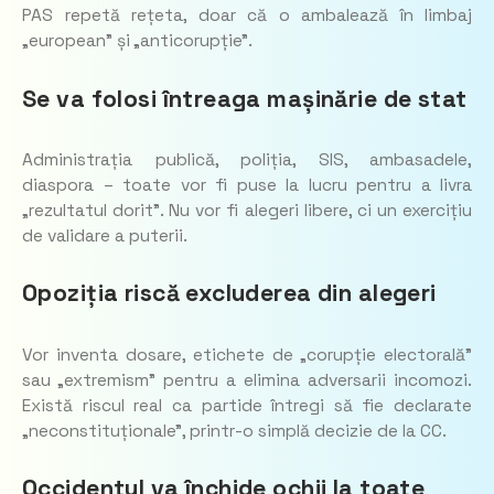
PAS repetă rețeta, doar că o ambalează în limbaj
„european” și „anticorupție”.
Se va folosi întreaga mașinărie de stat
Administrația publică, poliția, SIS, ambasadele,
diaspora – toate vor fi puse la lucru pentru a livra
„rezultatul dorit”. Nu vor fi alegeri libere, ci un exercițiu
de validare a puterii.
Opoziția riscă excluderea din alegeri
Vor inventa dosare, etichete de „corupție electorală”
sau „extremism” pentru a elimina adversarii incomozi.
Există riscul real ca partide întregi să fie declarate
„neconstituționale”, printr-o simplă decizie de la CC.
Occidentul va închide ochii la toate