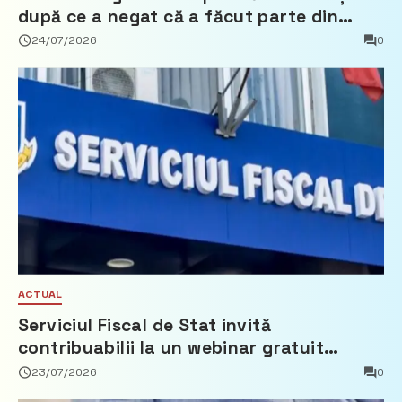
după ce a negat că a făcut parte din
Partidul Democrat
24/07/2026
0
ACTUAL
Serviciul Fiscal de Stat invită
contribuabilii la un webinar gratuit
privind calculul impozitului pe bunurile
23/07/2026
0
imobiliare