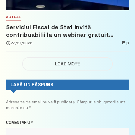
ACTUAL
Serviciul Fiscal de Stat invită
contribuabilii la un webinar gratuit
privind calculul impozitului pe bunurile
23/07/2026
0
imobiliare
LOAD MORE
LASĂ UN RĂSPUNS
Adresa ta de email nu va fi publicată.
Câmpurile obligatorii sunt
marcate cu
*
COMENTARIU
*