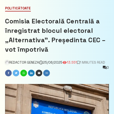
POLITICĂ
TOATE
Comisia Electorală Centrală a
înregistrat blocul electoral
„Alternativa”. Președinta CEC –
vot împotrivă
REDACTOR GENEZA
25/06/2025
13.551
1 MINUTES READ
0