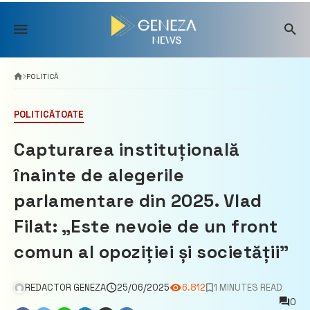
Skip
to
content
POLITICĂ
POLITICĂ
TOATE
Capturarea instituțională
înainte de alegerile
parlamentare din 2025. Vlad
Filat: „Este nevoie de un front
comun al opoziției și societății”
REDACTOR GENEZA
25/06/2025
6.812
1 MINUTES READ
0