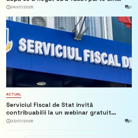
Partidul Democrat
24/07/2026
0
ACTUAL
Serviciul Fiscal de Stat invită
contribuabilii la un webinar gratuit
privind calculul impozitului pe bunurile
23/07/2026
0
imobiliare