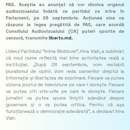
PAS. Aceștia au anunțat că vor dizolva organul
audiovizualului îndată ce partidul va intra în
Parlament, pe 28 septembrie. Acțiunea vine ca
răspuns la legea pregătită de PAS, care acordă
Consiliului Audiovizualului (CA) puteri sporite de
cenzură, transmite
libertv.md.
Liderul Partidului “Inima Moldovei”, Irina Vlah, a subliniat
că noul nume reflectă mai bine activitatea reală a
instituției.
„După 28 septembrie, vom restabili
pluralismul de opinii. Vom reda oamenilor dreptul la
informație și libertatea de exprimare. Fiecare va putea
viziona postul de televiziune pe care-l dorește. Fiecare
va putea citi site-urile pe care le dorește. Fiecare
jurnalist va putea spune liniștit adevărul despre
guvernare și o va putea critica. Pentru că așa
funcționează o democrație adevărată”,
a declarat Irina
Vlah.