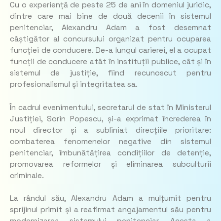
Cu o experiență de peste 25 de ani în domeniul juridic,
dintre care mai bine de două decenii în sistemul
penitenciar, Alexandru Adam a fost desemnat
câștigător al concursului organizat pentru ocuparea
funcției de conducere. De-a lungul carierei, el a ocupat
funcții de conducere atât în instituții publice, cât și în
sistemul de justiție, fiind recunoscut pentru
profesionalismul și integritatea sa.
În cadrul evenimentului, secretarul de stat în Ministerul
Justiției, Sorin Popescu, și-a exprimat încrederea în
noul director și a subliniat direcțiile prioritare:
combaterea fenomenelor negative din sistemul
penitenciar, îmbunătățirea condițiilor de detenție,
promovarea reformelor și eliminarea subculturii
criminale.
La rândul său, Alexandru Adam a mulțumit pentru
sprijinul primit și a reafirmat angajamentul său pentru
modernizarea sistemului penitenciar. Acesta a