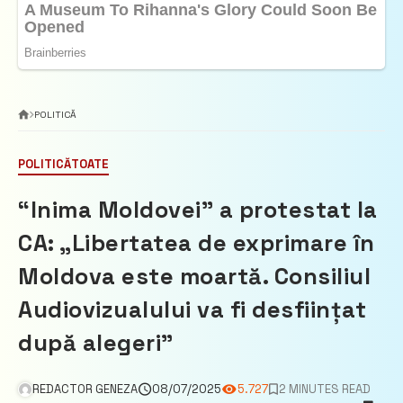
POLITICĂ
POLITICĂ
TOATE
“Inima Moldovei” a protestat la
CA: „Libertatea de exprimare în
Moldova este moartă. Consiliul
Audiovizualului va fi desființat
după alegeri”
REDACTOR GENEZA
08/07/2025
5.727
2 MINUTES READ