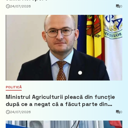
24/07/2026
0
POLITICĂ
Ministrul Agriculturii pleacă din funcție
după ce a negat că a făcut parte din
Partidul Democrat
24/07/2026
0