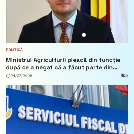
POLITICĂ
Ministrul Agriculturii pleacă din funcție
după ce a negat că a făcut parte din
Partidul Democrat
24/07/2026
0