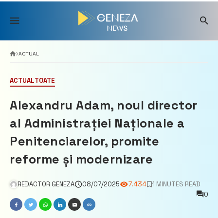
Skip
to
content
ACTUAL
ACTUAL
TOATE
Alexandru Adam, noul director
al Administrației Naționale a
Penitenciarelor, promite
reforme și modernizare
REDACTOR GENEZA
08/07/2025
7.434
1 MINUTES READ
0