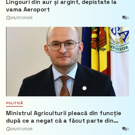
Lingouri din aur și argint, depistate la
vama Aeroport
24/07/2026
0
POLITICĂ
Ministrul Agriculturii pleacă din funcție
după ce a negat că a făcut parte din
Partidul Democrat
24/07/2026
0