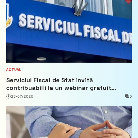
ACTUAL
Serviciul Fiscal de Stat invită
contribuabilii la un webinar gratuit
privind calculul impozitului pe bunurile
23/07/2026
0
imobiliare