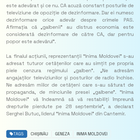
este adevărat și ce nu. CA acuză constant posturile de
televiziune de opoziție de dezinformare. Dar ei numesc
dezinformare orice adevăr despre crimele PAS.
Afirmația că „galbenii” au distrus economia este
considerată dezinformare de către CA, dar pentru
popor este adevărul”.
La finalul acțiunii, reprezentanții “Inima Moldovei” s-au
adresat tuturor cetățenilor care au simțit pe propria
piele cenzura regimului „galben”.
„Ne adresăm
angajaților televiziunilor și posturilor de radio închise.
Ne adresăm miilor de cetățeni care s-au săturat de
propaganda, de minciunile presei „galbene”. “Inima
Moldovei” vă îndeamnă să vă restabiliți împreună
drepturile pierdute pe 28 septembrie”
, a declarat
Serghei Butuc, liderul “Inima Moldovei” din Cantemir.
TAGS
CHIȘINĂU
GENEZA
INIMA MOLDOVEI