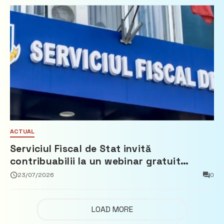
ACTUAL
Serviciul Fiscal de Stat invită
contribuabilii la un webinar gratuit
privind calculul impozitului pe bunurile
23/07/2026
0
imobiliare
LOAD MORE