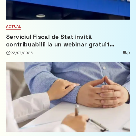
ACTUAL
Serviciul Fiscal de Stat invită
contribuabilii la un webinar gratuit
privind calculul impozitului pe bunurile
23/07/2026
0
imobiliare