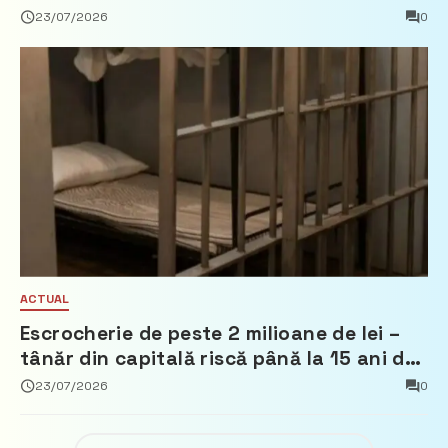
Țărilor de Jos, Fred Duijn
23/07/2026
0
ACTUAL
Escrocherie de peste 2 milioane de lei –
tânăr din capitală riscă până la 15 ani de
închisoare
23/07/2026
0