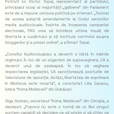
Potrivit lui Victor Topal, reprezentant al partidului,
principalul scop al majorității „galbene” din Parlament
este de a impune cenzura politică pe internet.
„Tocmai
de aceea adoptă amendamente la Codul serviciilor
media audiovizuale. Înainte de începerea campaniei
electorale, PAS vrea să lichideze ultima insulă de
libertate a cuvântului și să instituie controlul asupra
bloggerilor și a presei online”,
a afirmat Topal.
„Consiliul Audiovizualului a devenit o bâtă în mâinile
regimului. În loc de un organism de supraveghere, CA a
devenit unul de pedeapsă. În loc să vegheze
respectarea legislației, CA sancționează posturile de
televiziune de opoziție. Astăzi, libertatea de exprimare
în Moldova este moartă”
, a constatat Lilia Cazacu,
lidera “Inima Moldovei” din Dubăsari.
Olga Gorban, secretarul “Inima Moldovei” din Cimișlia, a
declarat:
„Poporul nu este o turmă de oi. Noi singuri
suntem capabili să decidem ce să privim și să citim, ce