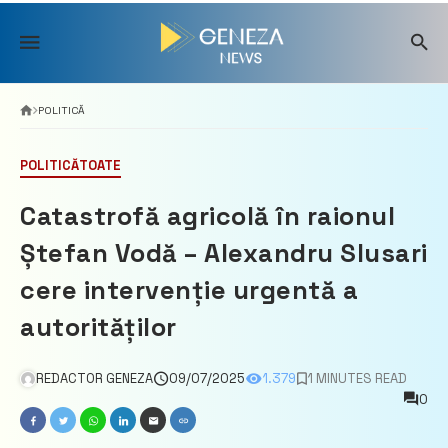
Skip
to
content
POLITICĂ
POLITICĂ
TOATE
Catastrofă agricolă în raionul
Ștefan Vodă – Alexandru Slusari
cere intervenție urgentă a
autorităților
REDACTOR GENEZA
09/07/2025
1.379
1 MINUTES READ
0