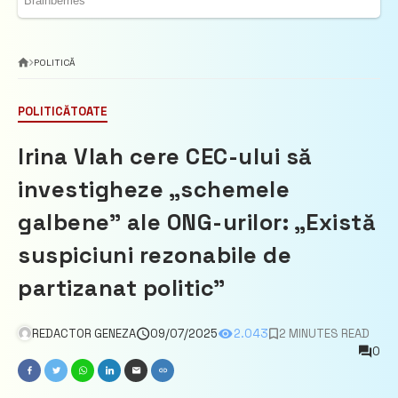
POLITICĂ
POLITICĂ
TOATE
Irina Vlah cere CEC-ului să
investigheze „schemele
galbene” ale ONG-urilor: „Există
suspiciuni rezonabile de
partizanat politic”
REDACTOR GENEZA
09/07/2025
2.043
2 MINUTES READ
0