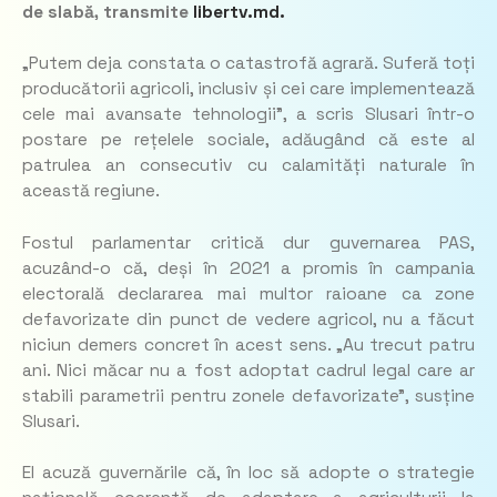
de slabă, transmite
libertv.md.
„Putem deja constata o catastrofă agrară. Suferă toți
producătorii agricoli, inclusiv și cei care implementează
cele mai avansate tehnologii”
, a scris Slusari într-o
postare pe rețelele sociale, adăugând că este al
patrulea an consecutiv cu calamități naturale în
această regiune.
Fostul parlamentar critică dur guvernarea PAS,
acuzând-o că, deși în 2021 a promis în campania
electorală declararea mai multor raioane ca zone
defavorizate din punct de vedere agricol, nu a făcut
niciun demers concret în acest sens. „Au trecut patru
ani. Nici măcar nu a fost adoptat cadrul legal care ar
stabili parametrii pentru zonele defavorizate”, susține
Slusari.
El acuză guvernările că, în loc să adopte o strategie