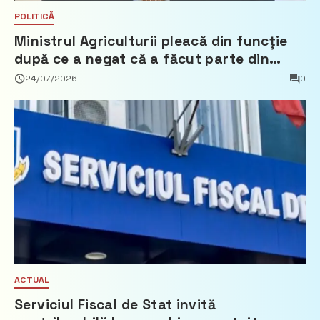
POLITICĂ
Ministrul Agriculturii pleacă din funcție
după ce a negat că a făcut parte din
Partidul Democrat
24/07/2026
0
ACTUAL
Serviciul Fiscal de Stat invită