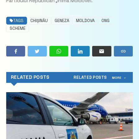
Partidului Republican „Inima Moldovei.
TAGS
CHIȘINĂU
GENEZA
MOLDOVA
ONG
SCHEME
RELATED POSTS
RELATED POSTS
MORE