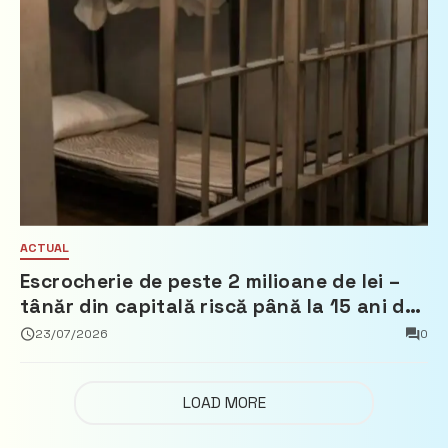
ACTUAL
Escrocherie de peste 2 milioane de lei –
tânăr din capitală riscă până la 15 ani de
închisoare
23/07/2026
0
LOAD MORE