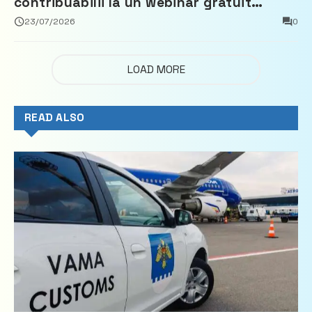
contribuabilii la un webinar gratuit
privind calculul impozitului pe bunurile
23/07/2026
0
imobiliare
LOAD MORE
READ ALSO