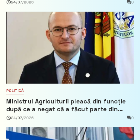
24/07/2026
0
POLITICĂ
Ministrul Agriculturii pleacă din funcție
după ce a negat că a făcut parte din
Partidul Democrat
24/07/2026
0