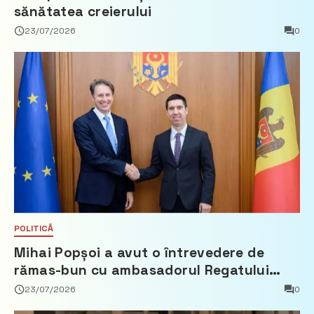
sănătatea creierului
23/07/2026
0
POLITICĂ
Mihai Popșoi a avut o întrevedere de
rămas-bun cu ambasadorul Regatului
Țărilor de Jos, Fred Duijn
23/07/2026
0