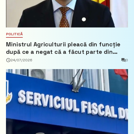
POLITICĂ
Ministrul Agriculturii pleacă din funcție
după ce a negat că a făcut parte din
Partidul Democrat
24/07/2026
0