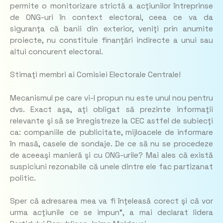
permite o monitorizare strictă a acţiunilor întreprinse
de ONG-uri în context electoral, ceea ce va da
siguranţa că banii din exterior, veniţi prin anumite
proiecte, nu constituie finanţări indirecte a unui sau
altui concurent electoral.
Stimaţi membri ai Comisiei Electorale Centrale!
Mecanismul pe care vi-l propun nu este unul nou pentru
dvs. Exact aşa, aţi obligat să prezinte informaţii
relevante şi să se înregistreze la CEC astfel de subiecţi
ca: companiile de publicitate, mijloacele de informare
în masă, casele de sondaje. De ce să nu se procedeze
de aceeaşi manieră şi cu ONG-urile? Mai ales că există
suspiciuni rezonabile că unele dintre ele fac partizanat
politic.
Sper că adresarea mea va fi înţeleasă corect şi că vor
urma acţiunile ce se impun”,
a mai declarat lidera