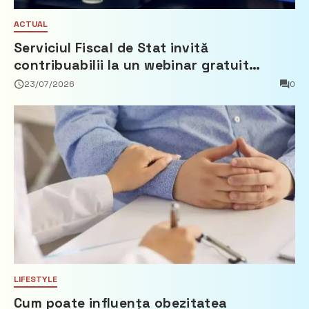
ACTUAL
Serviciul Fiscal de Stat invită
contribuabilii la un webinar gratuit
privind calculul impozitului pe bunurile
23/07/2026
0
imobiliare
LIFESTYLE
Cum poate influența obezitatea