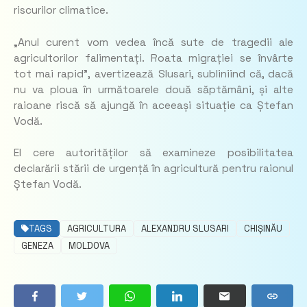
riscurilor climatice.
„Anul curent vom vedea încă sute de tragedii ale
agricultorilor falimentați. Roata migrației se învârte
tot mai rapid”,
avertizează Slusari, subliniind că, dacă
nu va ploua în următoarele două săptămâni, și alte
raioane riscă să ajungă în aceeași situație ca Ștefan
Vodă.
El cere autorităților să examineze posibilitatea
declarării stării de urgență în agricultură pentru raionul
Ștefan Vodă.
TAGS
AGRICULTURA
ALEXANDRU SLUSARI
CHIȘINĂU
GENEZA
MOLDOVA