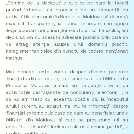
„Pornind de la declaraţiile publice pe care le faceţi
privind interesul ca procesele ce au tangenţă cu
activităţile electorale în Republica Moldova să decurgă
maximal transparent, iar orice finanţare sau sprijin
ilegal acordat concurenţilor electorali să fie exclus, am
decis să vin cu această adresare publică prin care să
vă atrag atenţia asupra unui domeniu practic
nereglementat deloc din punctul de vedere menţionat
mai sus.
Mai concret este vorba despre diverse proiecte
finanţate din exterior şi implementate de ONG-uri din
Republica Moldova şi care au tangenţe directe cu
activităţile desfăşurate de concurenţii electorali. Ţin
să vă amintesc cu această ocazie că, la începutul
anului curent, au apărut mai multe informaţii despre
finanţări externe dubioase de care au beneficiat unele
ONG-uri din Moldova şi care se presupune că au
constituit finanţări indirecte ale unui anume partid”,
a
explicat politiciana.