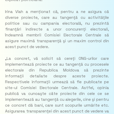
Irina Vlah a menționat că, pentru a ne asigura că
diverse proiecte, care au tangenţă cu activităţile
politice sau cu campania electorală, nu prezintă
finanţări indirecte a unor concurenţi electorali,
îndeamnă membrii Comisiei Electorale Centrale să
asigure maximă transparenţă şi un maxim control din
acest punct de vedere.
„
La concret, vă solicit să cereţi ONG-urilor care
implementează proiecte ce au tangenţă cu procesele
electorale din Republica Moldova să prezinte
informaţii detaliate despre aceste proiecte.
Respectivele informaţii urmează să fie publicate pe
site-ul Comisiei Electorale Centrale. Astfel, opinia
publică va cunoaşte câte proiecte din cele ce se
implementează au tangenţă cu alegerile, cine şi pentru
ce concret dă bani, care sunt scopurile urmărite etc.
Asigurarea transparenţei din acest punct de vedere va