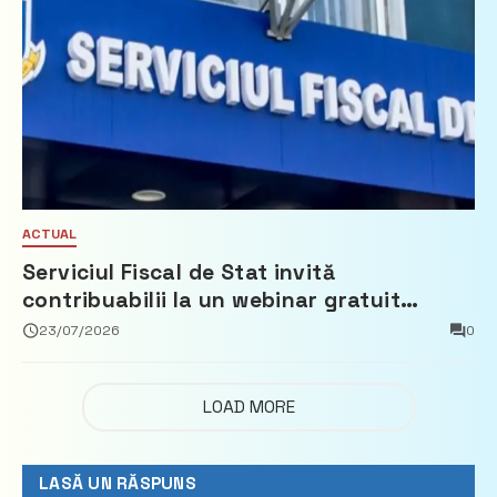
ACTUAL
Serviciul Fiscal de Stat invită
contribuabilii la un webinar gratuit
privind calculul impozitului pe bunurile
23/07/2026
0
imobiliare
LOAD MORE
LASĂ UN RĂSPUNS