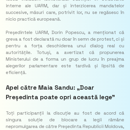
interne ale UARM, dar și interzicerea mandatelor
succesive, măsuri care, potrivit lor, nu se regăsesc în
nicio practică europeană.
Președintele UARM, Dorin Popescu, a menționat că
greva a fost declarată nu doar în semn de protest, ci și
pentru a forța deschiderea unui dialog real cu
autoritățile. Totuși, a avertizat că propunerea
Ministerului de a forma un grup de lucru în preajma
alegerilor parlamentare este tardivă și lipsită de
eficiență.
Apel către Maia Sandu: „Doar
Președinta poate opri această lege”
Toți participanții la discuție au fost de acord că
singura soluție de blocare a legii rămâne
nepromulgarea de către Președinta Republicii Moldova,