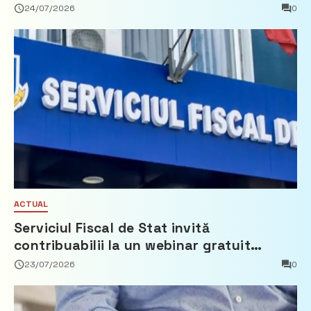
Partidul Democrat
24/07/2026
0
ACTUAL
Serviciul Fiscal de Stat invită
contribuabilii la un webinar gratuit
privind calculul impozitului pe bunurile
23/07/2026
0
imobiliare