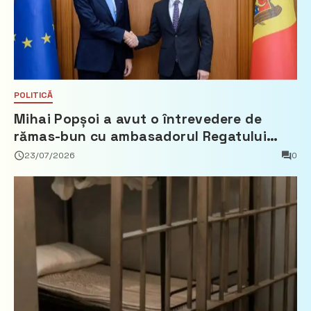
POLITICĂ
Mihai Popșoi a avut o întrevedere de
rămas-bun cu ambasadorul Regatului
Țărilor de Jos, Fred Duijn
23/07/2026
0