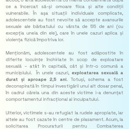
ce a încercat să-și omoare fiica și alte condiții
vulnerabile. În așa situații individuale complicate,
adolescentele au fost nevoite să accepte avansurile
sexuale ale bărbatului cu vârsta de 55 de ani (cu
excepția uneia din ele), care în unele cazuri aplica și
violența fizică împotriva lor.
Menționăm, adolescentele au fost adăpostite în
diferite locuințe închiriate în scop de exploatare
sexuală – atât în capitală, cât și într-o comună a
municipiului. În unele cazuri,
exploatarea sexuală a
durat și aproape 2,5 ani
. Totuși, schema a fost
deconspirată în timpul investigării unui alt dosar penal,
în cadrul căreia una din aceste victime i-a denunțat
comportamentul infracțional al inculpatului.
Ulterior, victimele s-au refugiat la rudele apropiate, iar
altele au fost cazate în centre de plasament. Acum, la
solicitarea Procuraturii pentru Combaterea