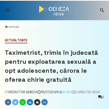
Skip
to
content
ACTUAL
ACTUAL
TOATE
Taximetrist, trimis în judecată
pentru exploatarea sexuală a
opt adolescente, cărora le
oferea chirie gratuită
REDACTOR GENEZA
15/07/2025
2.404
2 MINUTES READ
0