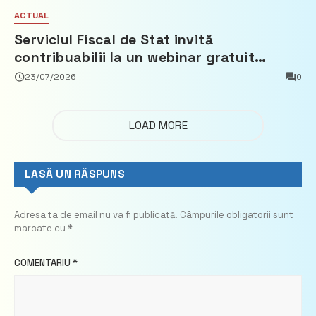
ACTUAL
Serviciul Fiscal de Stat invită
contribuabilii la un webinar gratuit
privind calculul impozitului pe bunurile
23/07/2026
0
imobiliare
LOAD MORE
LASĂ UN RĂSPUNS
Adresa ta de email nu va fi publicată.
Câmpurile obligatorii sunt
marcate cu
*
COMENTARIU
*