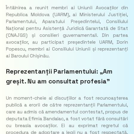
Întâlnirea a reunit membri ai Uniunii Avocaților din
Republica Moldova (UARM), ai Ministerului Justiției,
Parlamentului, Aparatului Președintelui, Consiliului
Național pentru Asistență Juridică Garantată de Stat
(CNAJGS) și consilieri guvernamentali. Din partea
avocaților, au participat președintele UARM, Dorin
Popescu, membri ai Consiliului Uniunii și reprezentanți
ai Baroului Chișinău.
Reprezentanții Parlamentului: „Am
greșit. Nu am consultat profesia”
Un moment-cheie al discuțiilor a fost recunoașterea
publică a erorii de către reprezentanții Parlamentului,
care au admis că amendamentul contestat, propus de
deputata Efimia Bandalac, a fost votat fără consultări
cu breasla avocaților. Ei au exprimat regretul că
procedura de adoptare a legii nu a fost respectată,