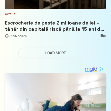
ACTUAL
Escrocherie de peste 2 milioane de lei –
tânăr din capitală riscă până la 15 ani de
închisoare
23/07/2026
0
LOAD MORE