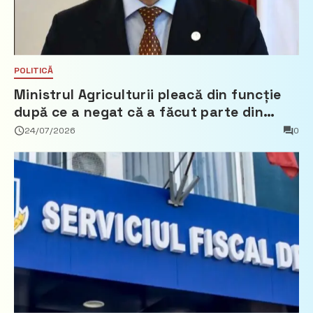
POLITICĂ
Ministrul Agriculturii pleacă din funcție
după ce a negat că a făcut parte din
Partidul Democrat
24/07/2026
0