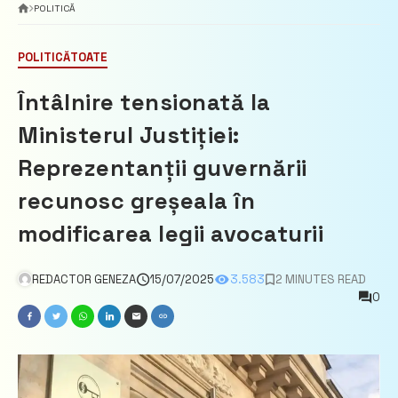
POLITICĂ
POLITICĂ
TOATE
Întâlnire tensionată la
Ministerul Justiției:
Reprezentanții guvernării
recunosc greșeala în
modificarea legii avocaturii
REDACTOR GENEZA
15/07/2025
3.583
2 MINUTES READ
0