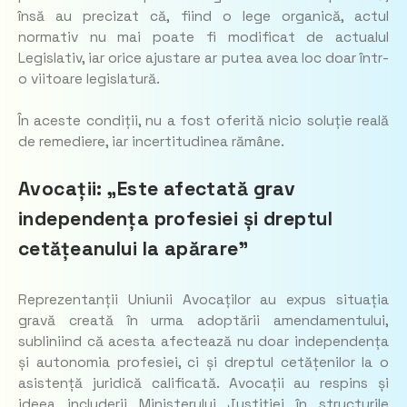
însă au precizat că, fiind o lege organică, actul
normativ nu mai poate fi modificat de actualul
Legislativ, iar orice ajustare ar putea avea loc doar într-
o viitoare legislatură.
În aceste condiții, nu a fost oferită nicio soluție reală
de remediere, iar incertitudinea rămâne.
Avocații: „Este afectată grav
independența profesiei și dreptul
cetățeanului la apărare”
Reprezentanții Uniunii Avocaților au expus situația
gravă creată în urma adoptării amendamentului,
subliniind că acesta afectează nu doar independența
și autonomia profesiei, ci și dreptul cetățenilor la o
asistență juridică calificată. Avocații au respins și
ideea includerii Ministerului Justiției în structurile