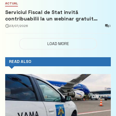
ACTUAL
Serviciul Fiscal de Stat invită
contribuabilii la un webinar gratuit
privind calculul impozitului pe bunurile
23/07/2026
0
imobiliare
LOAD MORE
READ ALSO