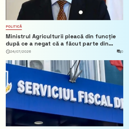
POLITICĂ
Ministrul Agriculturii pleacă din funcție
după ce a negat că a făcut parte din
Partidul Democrat
24/07/2026
0