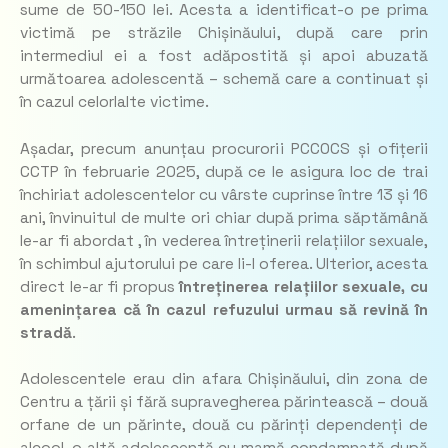
sume de 50-150 lei. Acesta a identificat-o pe prima
victimă pe străzile Chișinăului, după care prin
intermediul ei a fost adăpostită și apoi abuzată
următoarea adolescentă – schemă care a continuat și
în cazul celorlalte victime.
Așadar, precum anunțau procurorii PCCOCS și ofițerii
CCTP în februarie 2025, după ce le asigura loc de trai
închiriat adolescentelor cu vârste cuprinse între 13 și 16
ani, învinuitul de multe ori chiar după prima săptămână
le-ar fi abordat , în vederea întreținerii relațiilor sexuale,
în schimbul ajutorului pe care li-l oferea. Ulterior, acesta
direct le-ar fi propus
întreținerea relațiilor sexuale, cu
amenințarea că în cazul refuzului urmau să revină în
stradă
.
Adolescentele erau din afara Chișinăului, din zona de
Centru a țării și fără supravegherea părintească – două
orfane de un părinte, două cu părinți dependenți de
alcool, o altă adolescentă cu mamă condamnată după