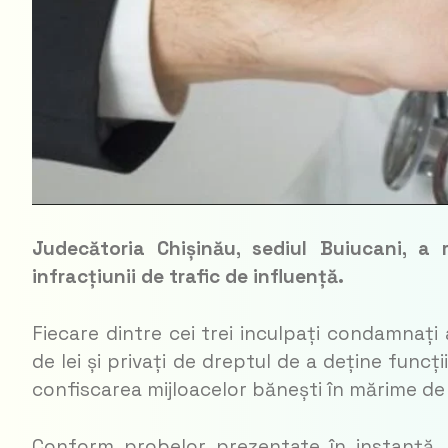
Judecătoria Chișinău, sediul Buiucani, a
infracțiunii de trafic de influență.
Fiecare dintre cei trei inculpați condamnaț
de lei și privați de dreptul de a deține funcț
confiscarea mijloacelor bănești în mărime de 
Conform probelor prezentate în instanță, 