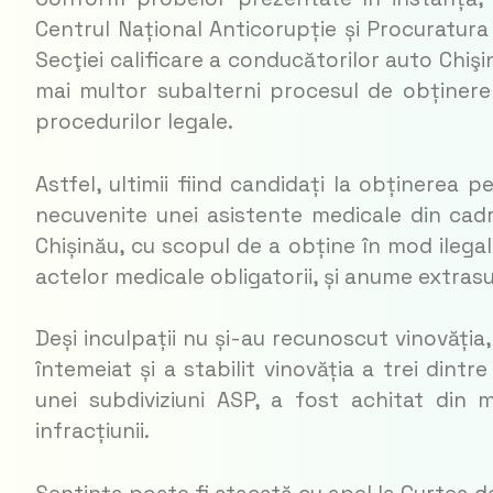
Centrul Național Anticorupție și Procuratura 
Secţiei calificare a conducătorilor auto Chişi
mai multor subalterni procesul de obținere 
procedurilor legale.
Astfel, ultimii fiind candidați la obținerea 
necuvenite unei asistente medicale din cad
Chișinău, cu scopul de a obține în mod ilegal
actelor medicale obligatorii, și anume extras
Deși inculpații nu și-au recunoscut vinovăția
întemeiat și a stabilit vinovăția a trei dintr
unei subdiviziuni ASP, a fost achitat din
infracțiunii.