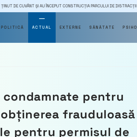
CUVÂNT ȘI AU ÎNCEPUT CONSTRUCȚIA PARCULUI DE DISTRACȚII ”GAGAUZIYA
POLITICĂ
ACTUAL
EXTERNE
SĂNĂTATE
PSIH
st condamnate pentru
a obținerea frauduloasă
ale pentru permisul de