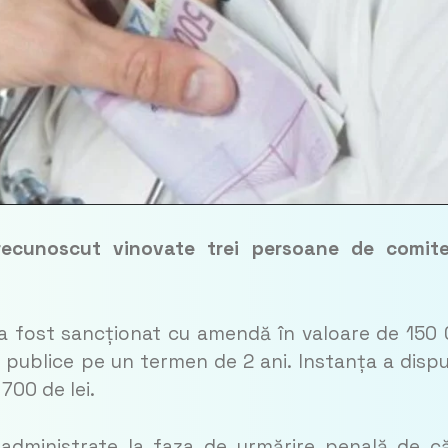
 recunoscut vinovate trei persoane de comit
i a fost sancționat cu amendă în valoare de 150
ii publice pe un termen de 2 ani. Instanța a dispu
700 de lei.
administrate la faza de urmărire penală de c