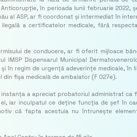
Anticorupție, în perioada lunii februarie 2022, ș
nău al ASP, ar fi coordonat și intermediat în inter
ilegală a certificatelor medicale, fără respect
permisului de conducere, ar fi oferit mijloace băn
rul IMSP Dispensarul Municipal Dermatovenerol
 și în regim de urgență adeverințe medicale, în l
ul din fișa medicală de ambalator (F 027e).
, instanța a apreciat probatoriul administrat ca f
e ei, iar inculpatul ce deține funcția de șef în ca
 motiv că fapta acestuia nu întrunește elemen