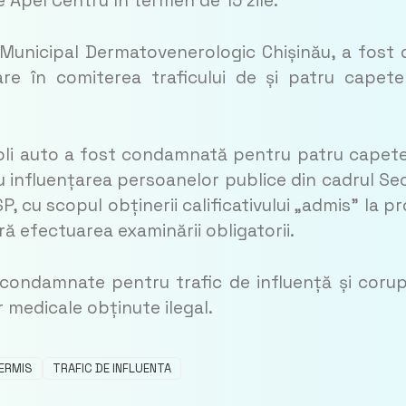
 Apel Centru în termen de 15 zile.
 Municipal Dermatovenerologic Chișinău, a fost 
e în comiterea traficului de și patru capet
școli auto a fost condamnată pentru patru capet
ru influențarea persoanelor publice din cadrul Sec
P, cu scopul obținerii calificativului „admis” la p
ă efectuarea examinării obligatorii.
condamnate pentru trafic de influență și coru
or medicale obținute ilegal.
ERMIS
TRAFIC DE INFLUENTA