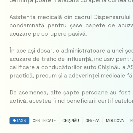
Sentința poate fi atacată cu apel la Curtea de
Asistenta medicală din cadrul Dispensarului
condamnată pentru șase capete de acuzar
acuzare pe corupere pasivă.
În același dosar, o administratoare a unei 
acuzare de trafic de influență, inclusiv pent
calificare a conducătorilor auto Chișinău a AS
practică, precum și a adeverinței medicale făr
De asemenea, alte șapte persoane au fost 
activă, acestea fiind beneficiarii certificatel
TAGS
CERTIFICATE
CHIȘINĂU
GENEZA
MOLDOVA
P