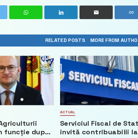
RELATED POSTS
MORE FROM AUTHO
ACTUAL
Agriculturii
Serviciul Fiscal de Sta
n funcție după
invită contribuabilii la