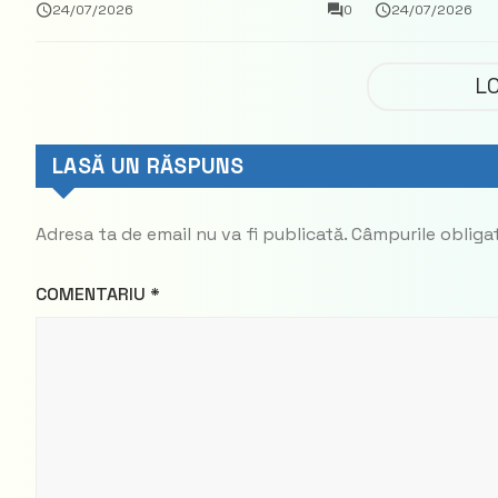
vama Aeroport
ce a nega
24/07/2026
0
24/07/2026
parte din
Democrat
L
LASĂ UN RĂSPUNS
Adresa ta de email nu va fi publicată.
Câmpurile obliga
COMENTARIU
*