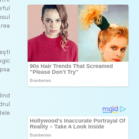
eful
esul
area
ești
ogic
ipsa
iind
drul
tele