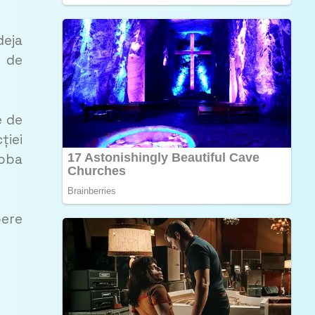
deja
e de
e de
ției
roba
pere