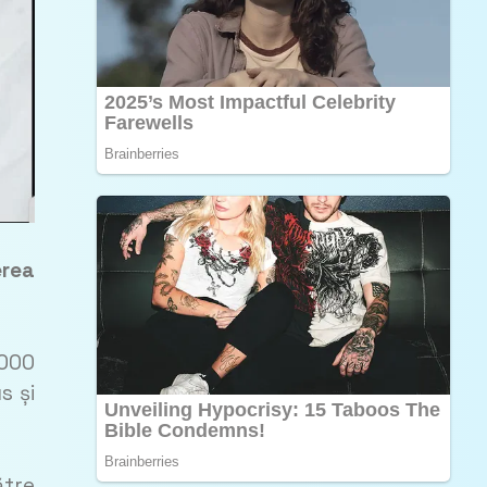
erea
 000
s și
ătre