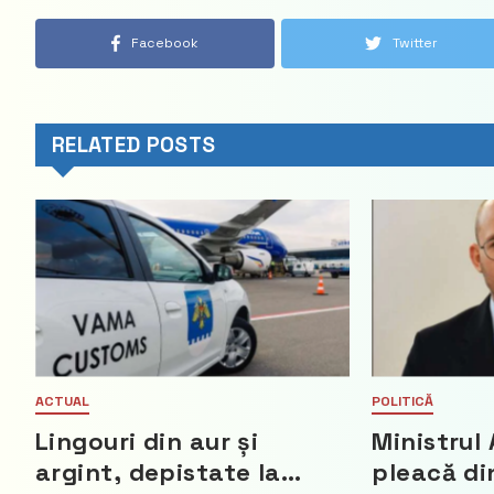
Facebook
Twitter
RELATED POSTS
ACTUAL
POLITICĂ
Lingouri din aur și
Ministrul 
argint, depistate la
pleacă di