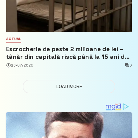
ACTUAL
Escrocherie de peste 2 milioane de lei –
tânăr din capitală riscă până la 15 ani de
închisoare
23/07/2026
0
LOAD MORE