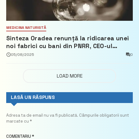
MEDICINA NATURISTĂ
Sinteza Oradea renunță la ridicarea unei
noi fabrici cu bani din PNRR, CEO-ul
demisionează – Profit.ro
05/08/2025
0
LOAD MORE
LASĂ UN RĂSPUNS
Adresa ta de email nu va fi publicată.
Câmpurile obligatorii sunt
marcate cu
*
COMENTARIU
*