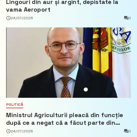
Lingouri din aur și argint, depistate la
vama Aeroport
24/07/2026
0
POLITICĂ
Ministrul Agriculturii pleacă din funcție
după ce a negat că a făcut parte din
Partidul Democrat
24/07/2026
0