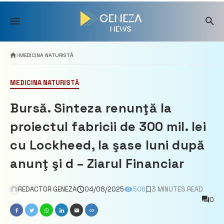
Skip
to
content
MEDICINA NATURISTĂ
MEDICINA NATURISTĂ
Bursă. Sinteza renunţă la
proiectul fabricii de 300 mil. lei
cu Lockheed, la şase luni după
anunţ şi d – Ziarul Financiar
REDACTOR GENEZA
04/08/2025
506
3 MINUTES READ
0