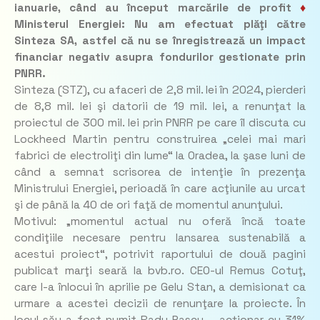
ianuarie, când au început marcările de profit
♦
Ministerul Energiei: Nu am efectuat plăţi către
Sinteza SA, astfel că nu se înregistrează un impact
financiar negativ asupra fondurilor gestionate prin
PNRR.
Sinteza (STZ), cu afaceri de 2,8 mil. lei în 2024, pierderi
de 8,8 mil. lei şi datorii de 19 mil. lei, a renunţat la
proiectul de 300 mil. lei prin PNRR pe care îl discuta cu
Lockheed Martin pentru construirea „celei mai mari
fabrici de electroliţi din lume“ la Oradea, la şase luni de
când a semnat scrisorea de intenţie în prezenţa
Ministrului Energiei, perioadă în care acţiunile au urcat
şi de până la 40 de ori faţă de momentul anunţului.
Motivul: „momentul actual nu oferă încă toate
condiţiile necesare pentru lansarea sustenabilă a
acestui proiect“, potrivit raportului de două pagini
publicat marţi seară la bvb.ro. CEO-ul Remus Cotuţ,
care l-a înlocui în aprilie pe Gelu Stan, a demisionat ca
urmare a acestei decizii de renunţare la proiecte. În
locul său a fost numit Radu Pascu – acţionar cu 31%