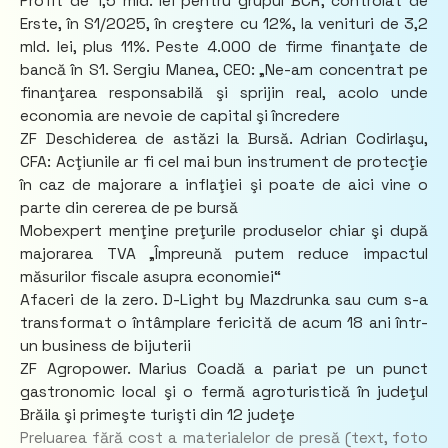
Profit de 1,5 mld. lei pentru grupul BCR, controlat de
Erste, în S1/2025, în creştere cu 12%, la venituri de 3,2
mld. lei, plus 11%. Peste 4.000 de firme finanţate de
bancă în S1. Sergiu Manea, CEO: „Ne-am concentrat pe
finanţarea responsabilă şi sprijin real, acolo unde
economia are nevoie de capital şi încredere
ZF Deschiderea de astăzi la Bursă. Adrian Codirlaşu,
CFA: Acţiunile ar fi cel mai bun instrument de protecţie
în caz de majorare a inflaţiei şi poate de aici vine o
parte din cererea de pe bursă
Mobexpert menţine preţurile produselor chiar şi după
majorarea TVA „Împreună putem reduce impactul
măsurilor fiscale asupra economiei“
Afaceri de la zero. D-Light by Mazdrunka sau cum s-a
transformat o întâmplare fericită de acum 18 ani într-
un business de bijuterii
ZF Agropower. Marius Coadă a pariat pe un punct
gastronomic local şi o fermă agroturistică în judeţul
Brăila şi primeşte turişti din 12 judeţe
Preluarea fără cost a materialelor de presă (text, foto