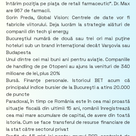
întărim poziţia pe piaţa de retail farmaceutic“. Dr. Max
are 967 de farmacii.
Sorin Preda, Global Vision: Centrele de date vor fi
fabricile viitorului. Deja lucrăm la strategie alături de
companii din tech şi energy
Bucureştiul numără de două sau trei ori mai puţine
hoteluri sub un brand internaţional decât Varşovia sau
Budapesta
Unul dintre cei mai buni ani pentru aviaţie. Companiile
de handling de pe Otopeni au ajuns la venituri de 340
milioane de lei, plus 20%
Bursă. Finanţe personale. Istoricul BET acum că
principalul indice bursier de la Bucureşti a atins 20.000
de puncte
Paradoxal, în timp ce România este în cea mai proastă
situaţie fiscală din ultimii 15 ani, românii înregistrează
cea mai mare acumulare de capital, de avere din toată
istoria. Cum se face transferul de resurse financiare de
la stat către sectorul privat