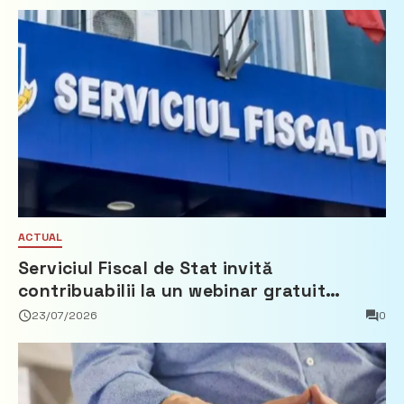
ACTUAL
Serviciul Fiscal de Stat invită
contribuabilii la un webinar gratuit
privind calculul impozitului pe bunurile
23/07/2026
0
imobiliare