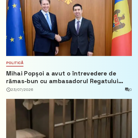
POLITICĂ
Mihai Popșoi a avut o întrevedere de
rămas-bun cu ambasadorul Regatului
Țărilor de Jos, Fred Duijn
23/07/2026
0