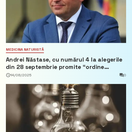
MEDICINA NATURISTĂ
Andrei Năstase, cu numărul 4 la alegerile
din 28 septembrie promite “ordine
europeană” și 10 miliarde pentru cetățeni
14/08/2025
0