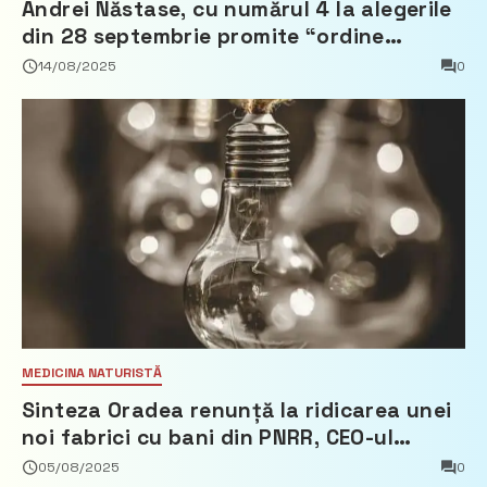
Andrei Năstase, cu numărul 4 la alegerile
din 28 septembrie promite “ordine
europeană” și 10 miliarde pentru cetățeni
14/08/2025
0
MEDICINA NATURISTĂ
Sinteza Oradea renunță la ridicarea unei
noi fabrici cu bani din PNRR, CEO-ul
demisionează – Profit.ro
05/08/2025
0