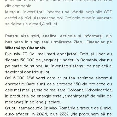
din companie.
Miercuri, investitorii în­cercau să vândă acţiunile STZ
astfel că bid-ul rămasese gol. Ordinele puse în vânzare
se ridicau la circa 1,4 mil. lei.
Pentru alte știri, analize, articole și informații din
business în timp real urmărește Ziarul Financiar pe
WhatsApp Channels
Exclusiv ZF. Cei mai mari angajatori. Bolt şi Uber au
fiecare 50.000 de „angajaţi“ şoferi în România, dar nu
pe carte de muncă. Au inventat sistemul de neplată a
taxelor şi contribuţiilor
Cei 6.000 MW verzi care ar putea schimba sistemul
energetic. Care sunt cele aproape 150 de proiecte cu
cele mai mari şanse de realizare. Coroana Hidroelectrica
în producţia de energie este „ameninţată“ de miile de
megawaţi în eoliene şi solare.
Grupul farmaceutic Dr. Max România a trecut de 2 mld.
euro afaceri în 2024, plus 23%. „Ne propunem să ne