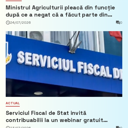
Ministrul Agriculturii pleacă din funcție
după ce a negat că a făcut parte din
Partidul Democrat
24/07/2026
0
ACTUAL
Serviciul Fiscal de Stat invită
contribuabilii la un webinar gratuit
privind calculul impozitului pe bunurile