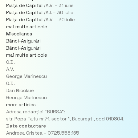
Piaţa de Capital
/A.V. –
31 iulie
Piaţa de Capital
/A.I. –
30 iulie
Piaţa de Capital
/A.V. –
30 iulie
mai multe articole
Miscellanea
Bănci-Asigurări
Bănci-Asigurări
mai multe articole
O.D.
A.V.
George Marinescu
O.D.
Dan Nicolaie
George Marinescu
more articles
Adresa redacţiei “BURSA”:
str. Popa Tatu nr.71, sector 1, Bucureşti, cod 010804.
Date contactare
Andreea Cristea – 0725.558.165