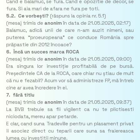
Cand e balamuc, se fura. Cand e opozitie de decor, se
fura. Si aia mari de afara ne fura pe toti.
5.2. Ce vorbești?
(răspuns la opinia nr. 5.1)
(mesaj trimis de
anonim
în data de
21.05.2025, 02:17)
Balamuc, adică unii de care n-am auzit nimeni, sau
puterea “proeuropeana” ce conduce România spre
prăpastie din 2012 încoace?
6. Încă un succes marca ROCA
(mesaj trimis de
anonim
în data de
21.05.2025, 09:00)
Era singura lor investiție profitabilă de pe bursă.
Președintele CA de la ROCA, oare chiar nu știau de mult
că nu e fezabil? Acum vor să administreze FP, mă întreb
cine ar avea încredere în ei.
7. fără titlu
(mesaj trimis de
anonim
în data de
21.05.2025, 09:37)
La BVB trebuie sa fii vigilent ca nu te plictisesti
niciodata, mereu apar petarde.
E clar, cand suna Tradeville pentru un plasament privat
ii asociez direct cu teparii care suna sa fraiereasca
lumea cu investitii minune.