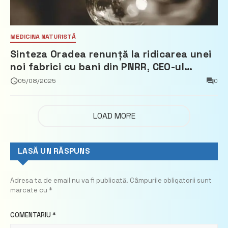
MEDICINA NATURISTĂ
Sinteza Oradea renunță la ridicarea unei
noi fabrici cu bani din PNRR, CEO-ul
demisionează – Profit.ro
05/08/2025
0
LOAD MORE
LASĂ UN RĂSPUNS
Adresa ta de email nu va fi publicată.
Câmpurile obligatorii sunt
marcate cu
*
COMENTARIU
*