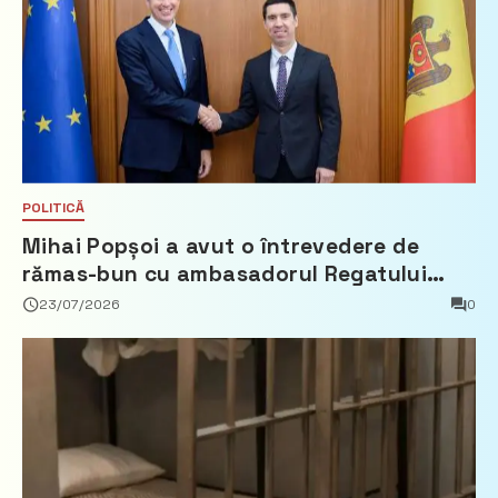
POLITICĂ
Mihai Popșoi a avut o întrevedere de
rămas-bun cu ambasadorul Regatului
Țărilor de Jos, Fred Duijn
23/07/2026
0