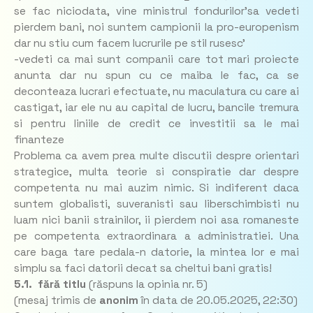
se fac niciodata, vine ministrul fondurilor'sa vedeti
pierdem bani, noi suntem campionii la pro-europenism
dar nu stiu cum facem lucrurile pe stil rusesc'
-vedeti ca mai sunt companii care tot mari proiecte
anunta dar nu spun cu ce maiba le fac, ca se
deconteaza lucrari efectuate, nu maculatura cu care ai
castigat, iar ele nu au capital de lucru, bancile tremura
si pentru liniile de credit ce investitii sa le mai
finanteze
Problema ca avem prea multe discutii despre orientari
strategice, multa teorie si conspiratie dar despre
competenta nu mai auzim nimic. Si indiferent daca
suntem globalisti, suveranisti sau liberschimbisti nu
luam nici banii strainilor, ii pierdem noi asa romaneste
pe competenta extraordinara a administratiei. Una
care baga tare pedala-n datorie, la mintea lor e mai
simplu sa faci datorii decat sa cheltui bani gratis!
5.1. fără titlu
(răspuns la opinia nr. 5)
(mesaj trimis de
anonim
în data de
20.05.2025, 22:30)