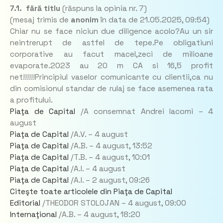
7.1. fără titlu
(răspuns la opinia nr. 7)
(mesaj trimis de
anonim
în data de
21.05.2025, 09:54)
Chiar nu se face niciun due diligence acolo?Au un sir
neintrerupt de astfel de tepe.Pe obligatiuni
corporative au facut macel,zeci de milioane
evaporate.2023 au 20 m CA si 16,5 profit
net!!!!!!Principiul vaselor comunicante cu clientii,ca nu
din comisionul standar de rulaj se face asemenea rata
a profitului.
Piaţa de Capital
/A consemnat Andrei Iacomi –
4
august
Piaţa de Capital
/A.V. –
4 august
Piaţa de Capital
/A.B. –
4 august,
13:52
Piaţa de Capital
/T.B. –
4 august,
10:01
Piaţa de Capital
/A.I. –
4 august
Piaţa de Capital
/A.I. –
2 august,
09:26
Citeşte toate articolele din Piaţa de Capital
Editorial
/THEODOR STOLOJAN –
4 august,
09:00
Internaţional
/A.B. –
4 august,
18:20