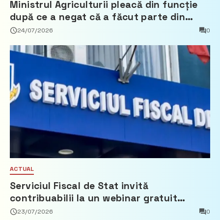
Ministrul Agriculturii pleacă din funcție
după ce a negat că a făcut parte din
Partidul Democrat
24/07/2026
0
ACTUAL
Serviciul Fiscal de Stat invită
contribuabilii la un webinar gratuit
privind calculul impozitului pe bunurile
23/07/2026
0