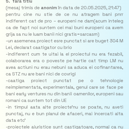
5. fără titlu
(mesaj trimis de
anonim
în data de
20.05.2025, 21:47)
pentru cine nu stie de ce nu atragem bani pnrr
indiferent cat de pro – europeni ne dam(acum inteleg
ca de fapt noi suntem cei mai buni europeni ca avem
grija sa nu le luam banii nici gratis=sarcasm)
-un asemenea proiect esre punctat si are buget 304 M
Lei, declarat caatigator cu brio
-indiferent cum te uitai la el proiectul nu era fezabil,
colaborarea era o poveste pe hartie cat timp LM nu
avea actiuni nu erau nebuni sa aduca ei cofinantarea,
ca STZ nu are bani nici de covrigi
-caatiga proiect punctat pe o tehnologie
neimplementata, experimentala, genul care se face pe
bani early ventures nu din banii oamenilor, europeni sau
romani ca suntem tot din UE
-in timpul aata alte proiecte'nu se poate, nu aveti
punctaj, nu e bun planul de afaceri, mai incercati alta
data etc'
-proiectele aiuristice sunt castigatoare, normal ca nu