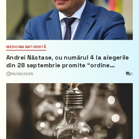
MEDICINA NATURISTĂ
Andrei Năstase, cu numărul 4 la alegerile
din 28 septembrie promite “ordine
europeană” și 10 miliarde pentru cetățeni
14/08/2025
0