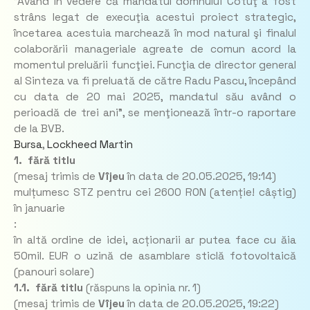
"Având în vedere că mandatul domnului Cotuţ a fost
strâns legat de execuţia acestui proiect strategic,
încetarea acestuia marchează în mod natural şi finalul
colaborării manageriale agreate de comun acord la
momentul preluării funcţiei. Funcţia de director general
al Sinteza va fi preluată de către Radu Pascu, începând
cu data de 20 mai 2025, mandatul său având o
perioadă de trei ani", se menţionează într-o raportare
de la BVB.
Bursa
,
Lockheed Martin
1. fără titlu
(mesaj trimis de
Vîjeu
în data de
20.05.2025, 19:14)
mulțumesc STZ pentru cei 2600 RON (atenție! câștig)
în januarie
:
în altă ordine de idei, acționarii ar putea face cu ăia
50mil. EUR o uzină de asamblare sticlă fotovoltaică
(panouri solare)
1.1. fără titlu
(răspuns la opinia nr. 1)
(mesaj trimis de
Vîjeu
în data de
20.05.2025, 19:22)