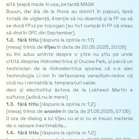
altă țeapă made in usa, petardă MAGA
Buuun, dar ăia de la Roca au dormit în papuci, lipsă
totală de vigilență. Atenție să nu doarmă și la FP ca să
se ducă FP:ul pe topogan (eu tot cumpăr în FP că vreau
să vînd în OPC din September).
1.2. fără titlu
(răspuns la opinia nr. 1.1)
(mesaj trimis de
Vîjeu
în data de
20.05.2025, 20:09)
eu îmi aduc aminte despre o știre nu știu pe unde
citită desprea Hidroelectrica și Crucea Park, și parcă un
technician de la Hidroelectrica spunea că s-a ales
technologia Li-ion în defavoarea vanadium-redox că
cică nu-i rentabilă la temperaturi calde.
deci și electrolitul ăstora de la Lokheed Martin e
sulfuros (adică nu le mere!)
1.3. fără titlu
(răspuns la opinia nr. 1.2)
(mesaj trimis de
anonim
în data de
21.05.2025, 07:06)
O ora de dialog a lui Vîjeu cu el si cu el insusi: material
de o valoare inestimabila…
1.4. fără titlu
(răspuns la opinia nr. 1.2)