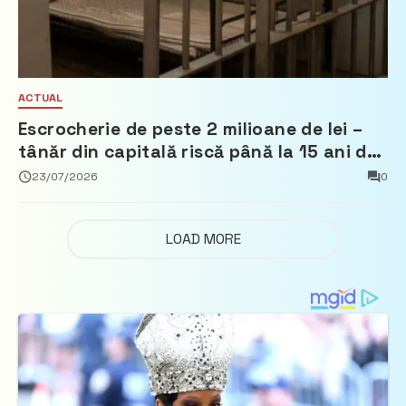
ACTUAL
Escrocherie de peste 2 milioane de lei –
tânăr din capitală riscă până la 15 ani de
închisoare
23/07/2026
0
LOAD MORE