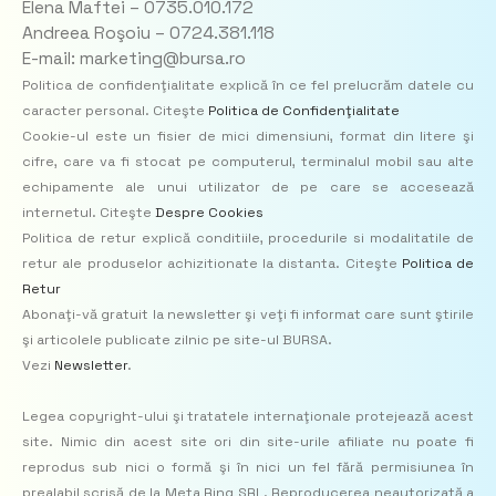
Elena Maftei – 0735.010.172
Andreea Roşoiu – 0724.381.118
E-mail: marketing@bursa.ro
Politica de confidenţialitate explică în ce fel prelucrăm datele cu
caracter personal. Citeşte
Politica de Confidenţialitate
Cookie-ul este un fisier de mici dimensiuni, format din litere şi
cifre, care va fi stocat pe computerul, terminalul mobil sau alte
echipamente ale unui utilizator de pe care se accesează
internetul. Citeşte
Despre Cookies
Politica de retur explică conditiile, procedurile si modalitatile de
retur ale produselor achizitionate la distanta. Citeşte
Politica de
Retur
Abonaţi-vă gratuit la newsletter şi veţi fi informat care sunt ştirile
şi articolele publicate zilnic pe site-ul BURSA.
Vezi
Newsletter
.
Legea copyright-ului şi tratatele internaţionale protejează acest
site. Nimic din acest site ori din site-urile afiliate nu poate fi
reprodus sub nici o formă şi în nici un fel fără permisiunea în
prealabil scrisă de la Meta Ring SRL. Reproducerea neautorizată a