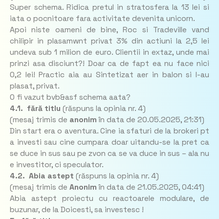
Super schema. Ridica pretul in stratosfera la 13 lei si
iata o pocnitoare fara activitate devenita unicorn.
Apoi niste oameni de bine, Roc si Tradeville vand
chilipir in plasamwnt privat 3% din actiuni la 2,5 lei
undeva sub 1 milion de euro. Clientii in extaz, unde mai
prinzi asa disciunt?! Doar ca de fapt ea nu face nici
0,2 lei! Practic aia au Sintetizat aer in balon si l-au
plasat, privat.
O fi vazut bvb&asf schema aata?
4.1. fără titlu
(răspuns la opinia nr. 4)
(mesaj trimis de
anonim
în data de
20.05.2025, 21:31)
Din start era o aventura. Cine ia sfaturi de la brokeri pt
a investi sau cine cumpara doar uitandu-se la pret ca
se duce in sus sau pe zvon ca se va duce in sus – ala nu
e investitor, ci speculator.
4.2. Abia astept
(răspuns la opinia nr. 4)
(mesaj trimis de
Anonim
în data de
21.05.2025, 04:41)
Abia astept proiectu cu reactoarele modulare, de
buzunar, de la Doicesti, sa investesc !