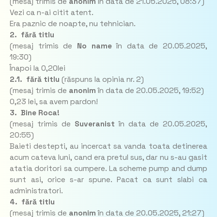
(mesaj trimis de
anonim
în data de
21.05.2025, 08:37)
Vezi ca n-ai citit atent.
Era paznic de noapte, nu tehnician.
2. fără titlu
(mesaj trimis de
No name
în data de
20.05.2025,
19:30)
Înapoi la 0,20lei
2.1. fără titlu
(răspuns la opinia nr. 2)
(mesaj trimis de
anonim
în data de
20.05.2025, 19:52)
0,23 lei, sa avem pardon!
3. Bine Roca!
(mesaj trimis de
Suveranist
în data de
20.05.2025,
20:55)
Baieti destepti, au incercat sa vanda toata detinerea
acum cateva luni, cand era pretul sus, dar nu s-au gasit
atatia doritori sa cumpere. La scheme pump and dump
sunt asi, orice s-ar spune. Pacat ca sunt slabi ca
administratori.
4. fără titlu
(mesaj trimis de
anonim
în data de
20.05.2025, 21:27)