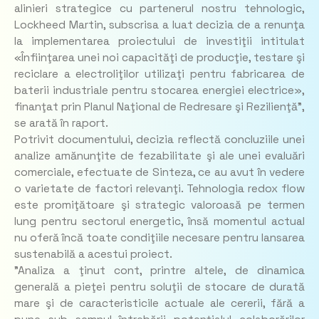
alinieri strategice cu partenerul nostru tehnologic,
Lockheed Martin, subscrisa a luat decizia de a renunţa
la implementarea proiectului de investiţii intitulat
«Înfiinţarea unei noi capacităţi de producţie, testare şi
reciclare a electroliţilor utilizaţi pentru fabricarea de
baterii industriale pentru stocarea energiei electrice»,
finanţat prin Planul Naţional de Redresare şi Rezilienţă",
se arată în raport.
Potrivit documentului, decizia reflectă concluziile unei
analize amănunţite de fezabilitate şi ale unei evaluări
comerciale, efectuate de Sinteza, ce au avut în vedere
o varietate de factori relevanţi. Tehnologia redox flow
este promiţătoare şi strategic valoroasă pe termen
lung pentru sectorul energetic, însă momentul actual
nu oferă încă toate condiţiile necesare pentru lansarea
sustenabilă a acestui proiect.
"Analiza a ţinut cont, printre altele, de dinamica
generală a pieţei pentru soluţii de stocare de durată
mare şi de caracteristicile actuale ale cererii, fără a