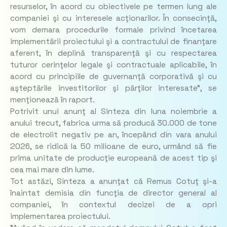
resurselor, în acord cu obiectivele pe termen lung ale
companiei şi cu interesele acţionarilor. În consecinţă,
vom demara procedurile formale privind încetarea
implementării proiectului şi a contractului de finanţare
aferent, în deplină transparenţă şi cu respectarea
tuturor cerinţelor legale şi contractuale aplicabile, în
acord cu principiile de guvernanţă corporativă şi cu
aşteptările investitorilor şi părţilor interesate", se
menţionează în raport.
Potrivit unui anunţ al Sinteza din luna noiembrie a
anului trecut, fabrica urma să producă 30.000 de tone
de electrolit negativ pe an, începând din vara anului
2026, se ridică la 50 milioane de euro, urmând să fie
prima unitate de producţie europeană de acest tip şi
cea mai mare din lume.
Tot astăzi, Sinteza a anunţat că Remus Cotuţ şi-a
înaintat demisia din funcţia de director general al
companiei, în contextul decizei de a opri
implementarea proiectului.