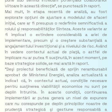
pune sub semnul întrebării potenţialul colaborărilor
viitoare în această direcţie", se punctează în raport.
Mai mult, în etapa recentă de analiză, au fost
explorate opţiuni de ajustare a modelului de afaceri
iniţial, care ar fi presupus o redefinire semnificativă a
rolului şi responsabilităţilor Sinteza. Aceste variante ar
fi implicat o extindere considerabilă a ariei de
implementare, precum şi o creştere substanţială a
angajamentului investiţional şi a nivelului de risc. Având
în vedere contextul actual de piaţă, o astfel de
implicare nu ar putea fi susţinută, în acest moment, pe
baze strategice solide, se mai arată în raport.
"Deşi proiectul beneficiază de sprijin nerambursabil
aprobat de Ministerul Energiei, analiza actualizată a
indicat că, în contextul actual, condiţiile necesare
pentru susţinerea viabilităţii economice nu sunt pe
deplin întrunite. În aceste condiţii, continuarea
implementării ar putea genera un nivel de expunere
care nu corespunde pe deplin principiilor noastre de
prudenţă strategică şi gestiune responsabilă a