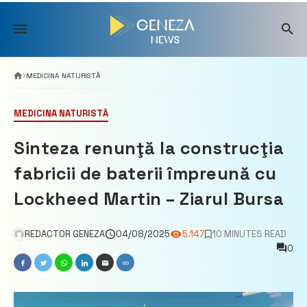
Skip
to
content
MEDICINA NATURISTĂ
MEDICINA NATURISTĂ
Sinteza renunţă la construcţia
fabricii de baterii împreună cu
Lockheed Martin – Ziarul Bursa
REDACTOR GENEZA
04/08/2025
5.147
10 MINUTES READ
0