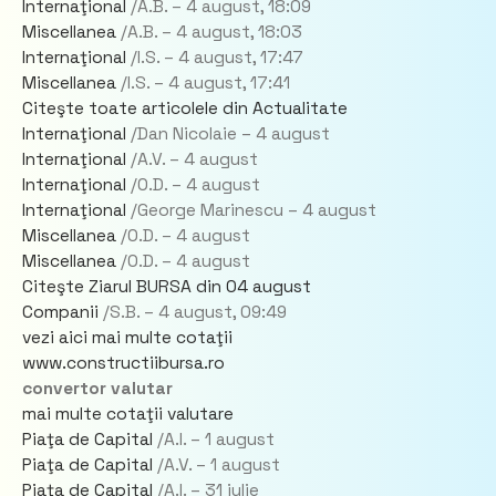
Internaţional
/A.B. –
4 august,
18:09
Miscellanea
/A.B. –
4 august,
18:03
Internaţional
/I.S. –
4 august,
17:47
Miscellanea
/I.S. –
4 august,
17:41
Citeşte toate articolele din Actualitate
Internaţional
/Dan Nicolaie –
4 august
Internaţional
/A.V. –
4 august
Internaţional
/O.D. –
4 august
Internaţional
/George Marinescu –
4 august
Miscellanea
/O.D. –
4 august
Miscellanea
/O.D. –
4 august
Citeşte Ziarul BURSA din
04 august
Companii
/S.B. –
4 august,
09:49
vezi aici mai multe cotaţii
www.constructiibursa.ro
convertor valutar
mai multe cotaţii valutare
Piaţa de Capital
/A.I. –
1 august
Piaţa de Capital
/A.V. –
1 august
Piaţa de Capital
/A.I. –
31 iulie