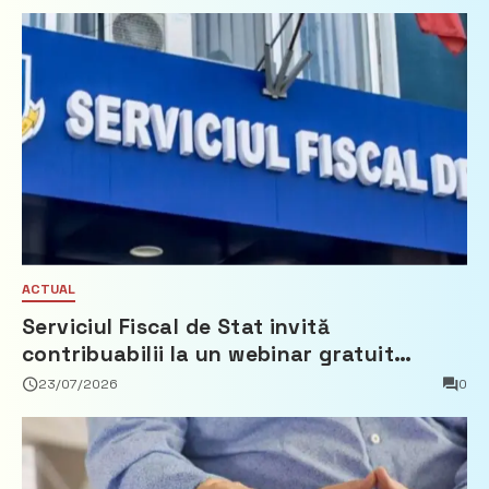
ACTUAL
Serviciul Fiscal de Stat invită
contribuabilii la un webinar gratuit
privind calculul impozitului pe bunurile
23/07/2026
0
imobiliare