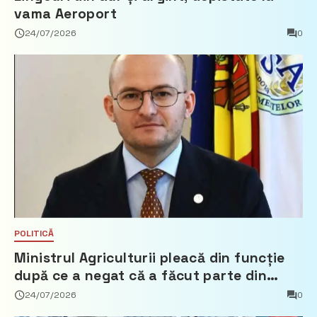
vama Aeroport
24/07/2026
0
POLITICĂ
Ministrul Agriculturii pleacă din funcție
după ce a negat că a făcut parte din
Partidul Democrat
24/07/2026
0