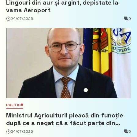
Lingouri din aur și argint, depistate la
vama Aeroport
24/07/2026
0
POLITICĂ
Ministrul Agriculturii pleacă din funcție
după ce a negat că a făcut parte din
Partidul Democrat
24/07/2026
0