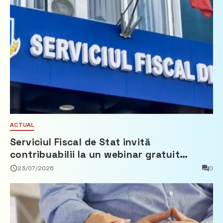
ACTUAL
Serviciul Fiscal de Stat invită
contribuabilii la un webinar gratuit
privind calculul impozitului pe bunurile
23/07/2026
0
imobiliare