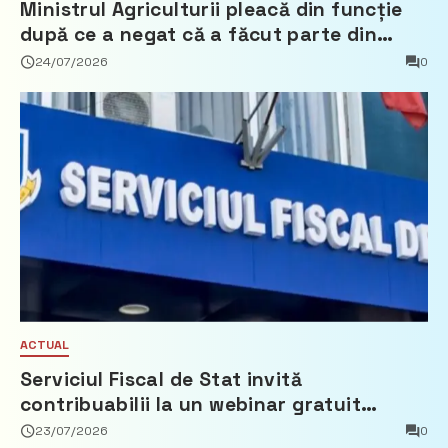
Ministrul Agriculturii pleacă din funcție
după ce a negat că a făcut parte din
Partidul Democrat
24/07/2026
0
ACTUAL
Serviciul Fiscal de Stat invită
contribuabilii la un webinar gratuit
privind calculul impozitului pe bunurile
23/07/2026
0