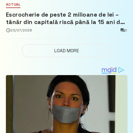
ACTUAL
Escrocherie de peste 2 milioane de lei –
tânăr din capitală riscă până la 15 ani de
închisoare
23/07/2026
0
LOAD MORE