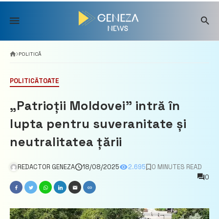
Skip
to
content
POLITICĂ
POLITICĂ
TOATE
„Patrioții Moldovei” intră în
lupta pentru suveranitate și
neutralitatea țării
REDACTOR GENEZA
18/08/2025
2.695
0 MINUTES READ
0