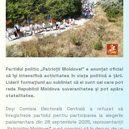
Partidul politic „Patrioții Moldovei” a anunțat oficial
că își intensifică activitatea în viața politică a țării.
Liderii formațiunii au subliniat că ei sunt cei care pot
reda Republicii Moldova suveranitatea și pot apăra
statalitatea.
Deși Comisia Electorală Centrală a refuzat să
înregistreze partidul pentru participarea la alegerile
parlamentare din 28 septembrie 2025, reprezentanții
„Patrioților Moldovei” sunt convinși că în decurs de un