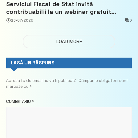
Serviciul Fiscal de Stat invită
contribuabilii la un webinar gratuit
privind calculul impozitului pe bunurile
23/07/2026
0
imobiliare
LOAD MORE
LASĂ UN RĂSPUNS
Adresa ta de email nu va fi publicată.
Câmpurile obligatorii sunt
marcate cu
*
COMENTARIU
*