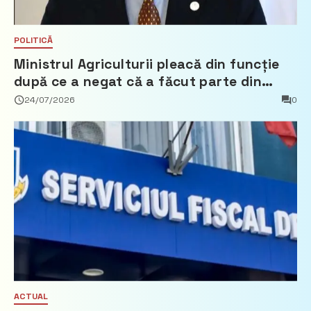
POLITICĂ
Ministrul Agriculturii pleacă din funcție
după ce a negat că a făcut parte din
Partidul Democrat
24/07/2026
0
ACTUAL