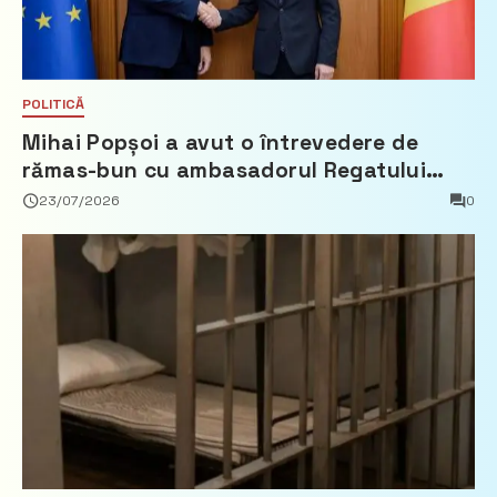
POLITICĂ
Mihai Popșoi a avut o întrevedere de
rămas-bun cu ambasadorul Regatului
Țărilor de Jos, Fred Duijn
23/07/2026
0