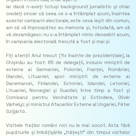
Iar dacă n-aveți totuși background jurnalistic și chiar
credeți sincer că ceea ce s-a întâmplat acum, înaintea
acestei campanii electorale, este ceva ieșit din comun,
am să vă împrospătez eu memoria și, totodată, am să
vă dezamăgesc: nu s-a întâmplat nimic deosebit acum,
în campania electorală trecută a fost și mai și.
Fiți atenți! Anul trecut (fix înainte de prezidențiale), la
Chișinău au fost: 65 de delegații, inclusiv miniștrii de
externe ai Germaniei, Poloniei, Franței, României,
Olandei, Lituaniei; apoi miniștrii de externe ai
Danemarcei, Finlandei, Estoniei, Islandei, Letoniei,
Lituaniei, Norvegiei și Suediei; între timp a fost și
Comisarul pentru Vecinătate și Extindere, Olivér
Várhelyi; și ministrul Afacerilor Externe al Ungariei, Péter
Szijjártó.
Vizitele fraților români nici nu le mai socot. Asta fără
pupăturile și îmbățișările „frățești” din timpul vizitelor