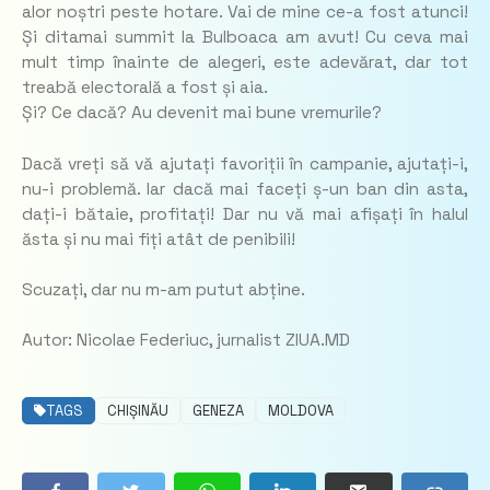
alor noștri peste hotare. Vai de mine ce-a fost atunci!
Și ditamai summit la Bulboaca am avut! Cu ceva mai
mult timp înainte de alegeri, este adevărat, dar tot
treabă electorală a fost și aia.
Și? Ce dacă? Au devenit mai bune vremurile?
Dacă vreți să vă ajutați favoriții în campanie, ajutați-i,
nu-i problemă. Iar dacă mai faceți ș-un ban din asta,
dați-i bătaie, profitați! Dar nu vă mai afișați în halul
ăsta și nu mai fiți atât de penibili!
Scuzați, dar nu m-am putut abține.
Autor: Nicolae Federiuc, jurnalist ZIUA.MD
TAGS
CHIȘINĂU
GENEZA
MOLDOVA