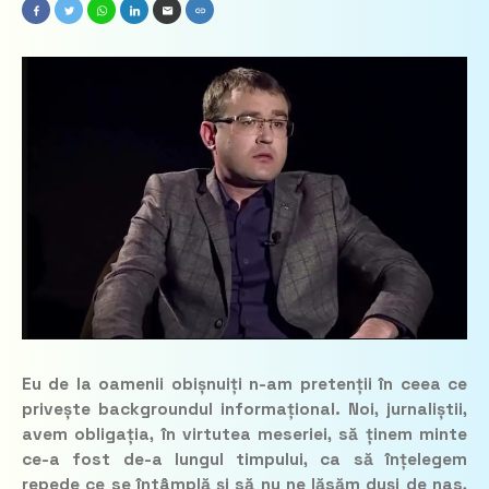
Eu de la oamenii obișnuiți n-am pretenții în ceea ce
privește backgroundul informațional. Noi, jurnaliștii,
avem obligația, în virtutea meseriei, să ținem minte
ce-a fost de-a lungul timpului, ca să înțelegem
repede ce se întâmplă și să nu ne lăsăm duși de nas,