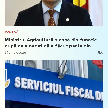
POLITICĂ
Ministrul Agriculturii pleacă din funcție
după ce a negat că a făcut parte din
Partidul Democrat
24/07/2026
0