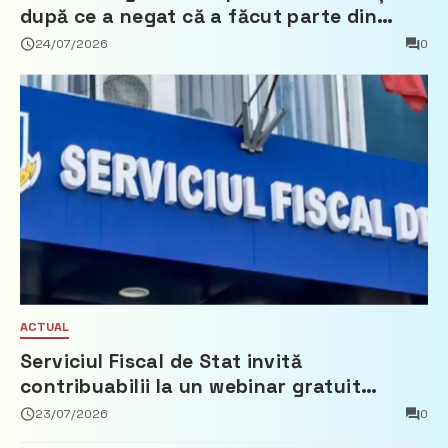
după ce a negat că a făcut parte din
Partidul Democrat
24/07/2026
0
ACTUAL
Serviciul Fiscal de Stat invită
contribuabilii la un webinar gratuit
privind calculul impozitului pe bunurile
23/07/2026
0
imobiliare