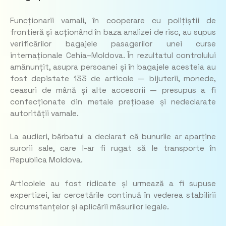
Funcționarii vamali, în cooperare cu polițiștii de
frontieră și acționând în baza analizei de risc, au supus
verificărilor bagajele pasagerilor unei curse
internaționale Cehia–Moldova. În rezultatul controlului
amănunțit, asupra persoanei și în bagajele acesteia au
fost depistate 133 de articole — bijuterii, monede,
ceasuri de mână și alte accesorii — presupus a fi
confecționate din metale prețioase și nedeclarate
autorității vamale.
La audieri, bărbatul a declarat că bunurile ar aparține
surorii sale, care l-ar fi rugat să le transporte în
Republica Moldova.
Articolele au fost ridicate și urmează a fi supuse
expertizei, iar cercetările continuă în vederea stabilirii
circumstanțelor și aplicării măsurilor legale.