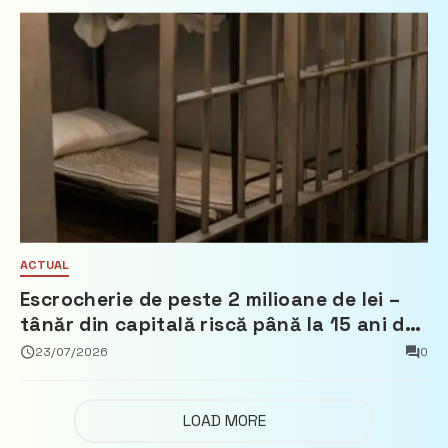
ACTUAL
Escrocherie de peste 2 milioane de lei –
tânăr din capitală riscă până la 15 ani de
închisoare
23/07/2026
0
LOAD MORE