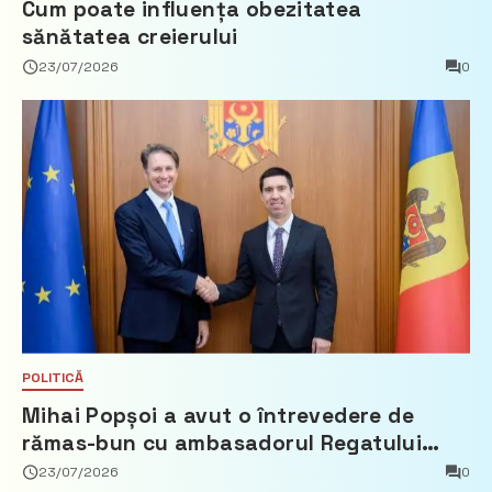
Cum poate influența obezitatea
sănătatea creierului
23/07/2026
0
POLITICĂ
Mihai Popșoi a avut o întrevedere de
rămas-bun cu ambasadorul Regatului
Țărilor de Jos, Fred Duijn
23/07/2026
0