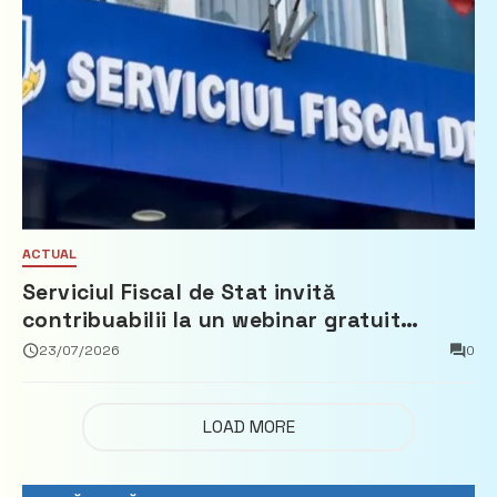
ACTUAL
Serviciul Fiscal de Stat invită
contribuabilii la un webinar gratuit
privind calculul impozitului pe bunurile
23/07/2026
0
imobiliare
LOAD MORE