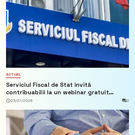
ACTUAL
Serviciul Fiscal de Stat invită
contribuabilii la un webinar gratuit
privind calculul impozitului pe bunurile
23/07/2026
0
imobiliare