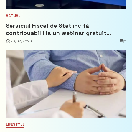
ACTUAL
Serviciul Fiscal de Stat invită
contribuabilii la un webinar gratuit
privind calculul impozitului pe bunurile
23/07/2026
0
imobiliare
LIFESTYLE