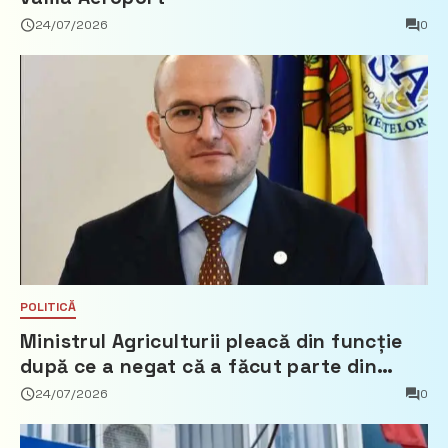
24/07/2026
0
POLITICĂ
Ministrul Agriculturii pleacă din funcție
după ce a negat că a făcut parte din
Partidul Democrat
24/07/2026
0