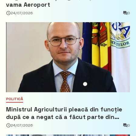
vama Aeroport
24/07/2026
0
POLITICĂ
Ministrul Agriculturii pleacă din funcție
după ce a negat că a făcut parte din
Partidul Democrat
24/07/2026
0