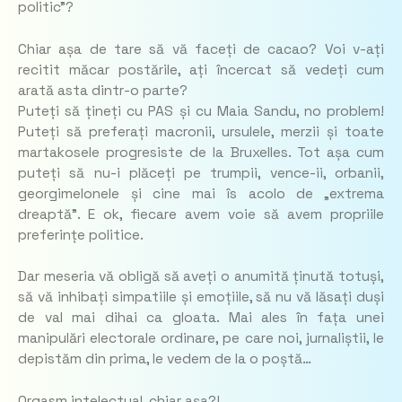
politic”?
Chiar așa de tare să vă faceți de cacao? Voi v-ați
recitit măcar postările, ați încercat să vedeți cum
arată asta dintr-o parte?
Puteți să țineți cu PAS și cu Maia Sandu, no problem!
Puteți să preferați macronii, ursulele, merzii și toate
martakosele progresiste de la Bruxelles. Tot așa cum
puteți să nu-i plăceți pe trumpii, vence-ii, orbanii,
georgimelonele și cine mai îs acolo de „extrema
dreaptă”. E ok, fiecare avem voie să avem propriile
preferințe politice.
Dar meseria vă obligă să aveți o anumită ținută totuși,
să vă inhibați simpatiile și emoțiile, să nu vă lăsați duși
de val mai dihai ca gloata. Mai ales în fața unei
manipulări electorale ordinare, pe care noi, jurnaliștii, le
depistăm din prima, le vedem de la o poștă…
Orgasm intelectual, chiar așa?!…