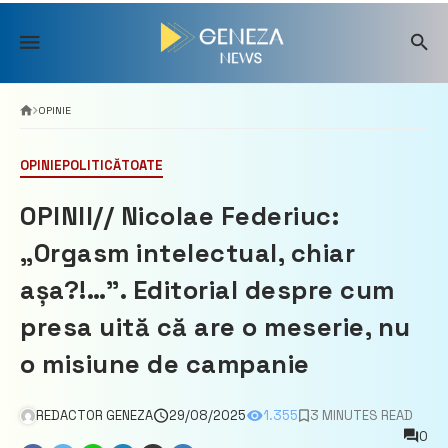
Skip
to
content
OPINIE
OPINIE
POLITICĂ
TOATE
OPINII// Nicolae Federiuc:
„Orgasm intelectual, chiar
așa?!…”. Editorial despre cum
presa uită că are o meserie, nu
o misiune de campanie
REDACTOR GENEZA
29/08/2025
1.355
3 MINUTES READ
0