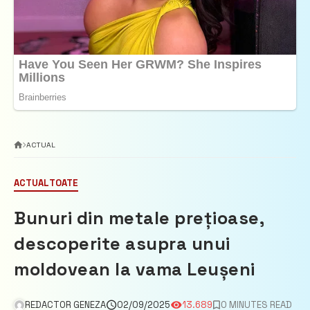
ACTUAL
ACTUAL
TOATE
Bunuri din metale prețioase,
descoperite asupra unui
moldovean la vama Leușeni
REDACTOR GENEZA
02/09/2025
13.689
0 MINUTES READ