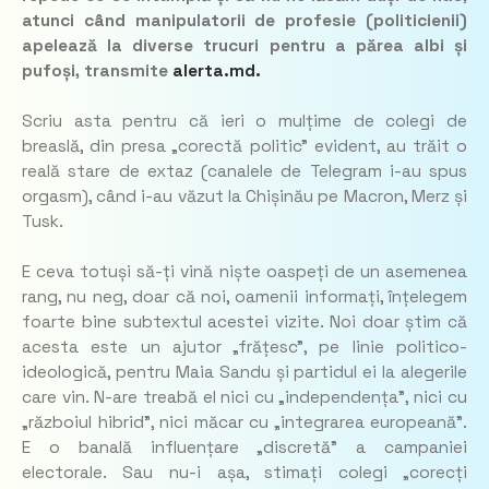
atunci când manipulatorii de profesie (politicienii)
apelează la diverse trucuri pentru a părea albi și
pufoși, transmite
alerta.md.
Scriu asta pentru că ieri o mulțime de colegi de
breaslă, din presa „corectă politic” evident, au trăit o
reală stare de extaz (canalele de Telegram i-au spus
orgasm), când i-au văzut la Chișinău pe Macron, Merz și
Tusk.
E ceva totuși să-ți vină niște oaspeți de un asemenea
rang, nu neg, doar că noi, oamenii informați, înțelegem
foarte bine subtextul acestei vizite. Noi doar știm că
acesta este un ajutor „frățesc”, pe linie politico-
ideologică, pentru Maia Sandu și partidul ei la alegerile
care vin. N-are treabă el nici cu „independența”, nici cu
„războiul hibrid”, nici măcar cu „integrarea europeană”.
E o banală influențare „discretă” a campaniei
electorale. Sau nu-i așa, stimați colegi „corecți