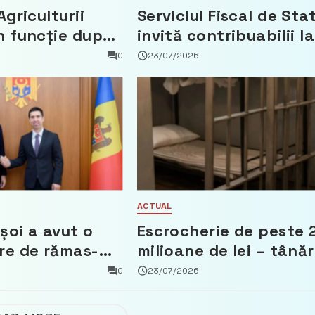
Agriculturii
Serviciul Fiscal de Sta
n funcție după
invită contribuabilii la
t că a făcut
un webinar gratuit
0
23/07/2026
 Partidul
privind calculul
impozitului pe bunuril
imobiliare
ACTUAL
șoi a avut o
Escrocherie de peste 
re de rămas-
milioane de lei – tânăr
mbasadorul
din capitală riscă pân
0
23/07/2026
Țărilor de Jos,
la 15 ani de închisoare
n