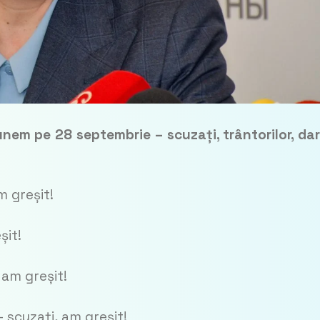
em pe 28 septembrie – scuzați, trântorilor, dar
m greșit!
șit!
 am greșit!
 scuzați, am greșit!