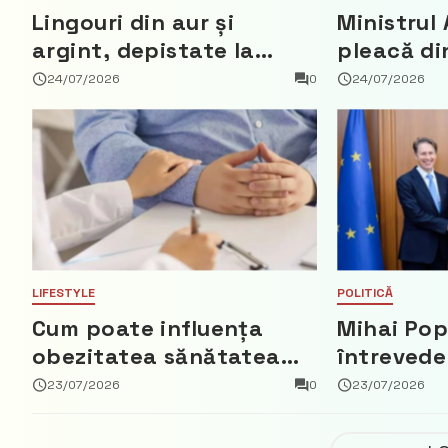
Lingouri din aur și
Ministrul 
argint, depistate la
pleacă di
vama Aeroport
ce a nega
24/07/2026
0
24/07/2026
parte din
Democrat
LIFESTYLE
POLITICĂ
Cum poate influența
Mihai Pop
obezitatea sănătatea
întrevede
creierului
bun cu a
23/07/2026
0
23/07/2026
Regatului 
Fred Duij