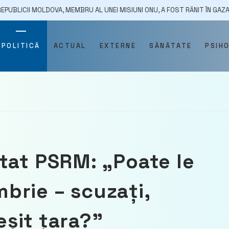
A, MEMBRU AL UNEI MISIUNI ONU, A FOST RĂNIT ÎN GAZA
08/01/2
POLITICĂ
ACTUAL
EXTERNE
SĂNĂTATE
PSIH
tat PSRM: „Poate le
brie – scuzați,
reșit țara?”