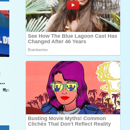
t
0
e