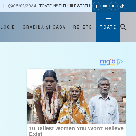
024
TOATE INSTITUȚIILE STATULUI SUNT MOBILIZATE PENTRU A GESTION
OLOGIE
GRĂDINĂ ȘI CASĂ
REȚETE
TOATE