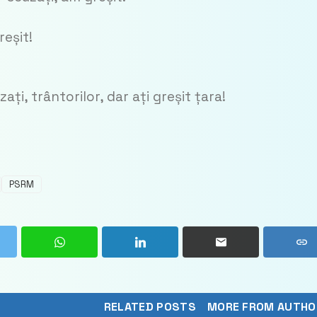
reșit!
i, trântorilor, dar ați greșit țara!
PSRM
RELATED POSTS
MORE FROM AUTHO