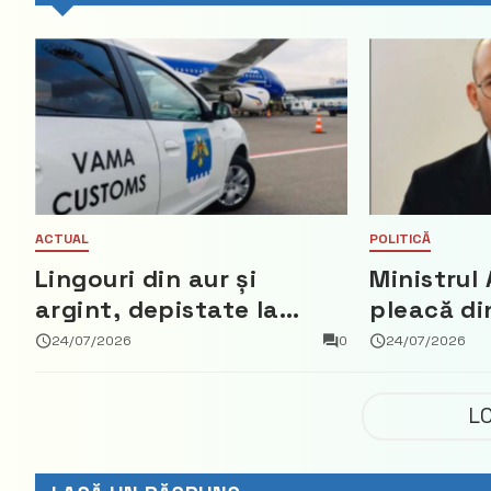
ACTUAL
POLITICĂ
Lingouri din aur și
Ministrul 
argint, depistate la
pleacă di
vama Aeroport
ce a nega
24/07/2026
0
24/07/2026
parte din
Democrat
L