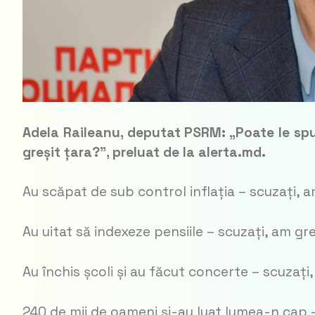
Adela Raileanu, deputat PSRM: „Poate le spun
greșit țara?”, preluat de la alerta.md.
Au scăpat de sub control inflația – scuzați, a
Au uitat să indexeze pensiile – scuzați, am gre
Au închis școli și au făcut concerte – scuzați,
240 de mii de oameni și-au luat lumea-n cap –