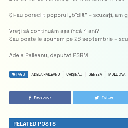
Și-au poreclit poporul „bîdlă” – scuzați, am g
Vreți să continuăm așa încă 4 ani?
Sau poate le spunem pe 28 septembrie – scuzaț
Adela Raileanu, deputat PSRM
TAGS
ADELA RAILEANU
CHIȘINĂU
GENEZA
MOLDOVA
Facebook
Twitter
RELATED POSTS